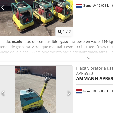
Gemert
12.058 km
1
/
2
Estado:
usado
, tipo de combustible:
gasolina
, peso en vacío:
199 kg
Honda de gasolina. Arranque manual. Peso: 199 kg Dkedpfxoxw H H
Ancho de la placa: 50 cm Movimiento hacia adelante/hacia atrás. Prec
varias unidades en stock!
Placa vibratoria 
APR5920
AMMANN
APR59
Gemert
12.058 km