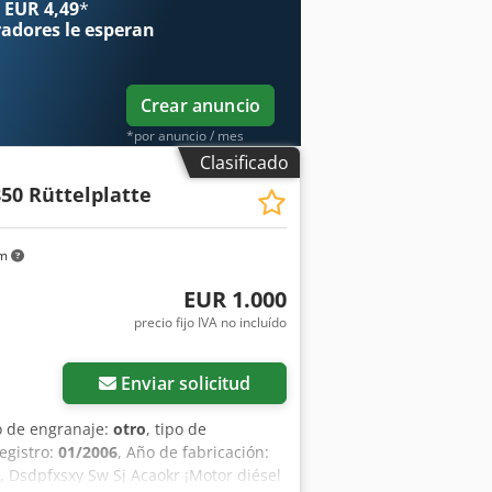
 EUR 4,49
*
sada, completa. Motor HATZ: unidad
radores
le esperan
Crear anuncio
*por anuncio / mes
Clasificado
50 Rüttelplatte
km
EUR 1.000
precio fijo IVA no incluído
Enviar solicitud
po de engranaje:
otro
, tipo de
registro:
01/2006
, Año de fabricación:
, Dsdpfxsxy Sw Sj Acaokr ¡Motor diésel