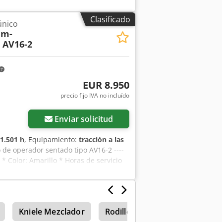
bios, venta previa y errores
Clasificado
único
em-
 AV16-2
EUR 8.950
precio fijo IVA no incluído
Enviar solicitud
1.501 h
, Equipamiento:
tracción a las
 de operador sentado tipo AV16-2 ----
 Color: Amarillo * Horas de servicio
. 0,90 m * Ancho de trabajo máx.:
ransporte: aprox. 0,90 m * Altura de
prox. 30% con / 40% sin vibración *
95 litros * Depósito de diésel: aprox.
Kniele Mezclador
Rodillos tándem
racción * Doble vibración * Sistema de