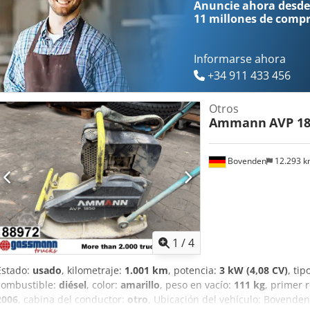
Anuncie ahora desde
lechos de arena • Excavaciones y cimentaciones Estado: Máquina u
11 millones de comp
diésel duradera y valorada.
Informarse ahora
+34 911 433 456
Otros
Ammann
AVP 18
Bovenden
12.293 
1
/
4
Estado:
usado
, kilometraje:
1.001 km
, potencia:
3 kW (4,08 CV)
, ti
combustible:
diésel
, color:
amarillo
, peso en vacío:
111 kg
, primer 
2006
, cabina del conductor:
otro
, Ubicación del vehículo: Bovenden