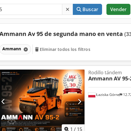
Buscar
Vender
Ammann Av 95 de segunda mano en venta
(3
Ammann
Eliminar todos los filtros
Rodillo tándem
Ammann
AV 95-
Łaziska Górne
12.7
1
/
15