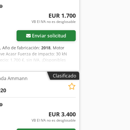
EUR 1.700
VB El IVA no es desglosable
Pedir más fotos
Enviar solicitud
, Año de fabricación:
2018
, Motor
ve Acasr Fuerza de impacto: 30 kN
io: 1.700 €, sin IVA. ¡Disponibles
Clasificado
usada Ammann
20
EUR 3.400
VB El IVA no es desglosable