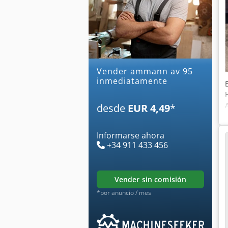
Vender ammann av 95
inmediatamente
desde
EUR 4,49
*
Informarse ahora
+34 911 433 456
vender sin comisión
*por anuncio / mes