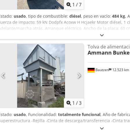
1
/
7
Estado:
usado
, tipo de combustible:
diésel
, peso en vacío:
484 kg
, 
Fuerza de impacto: 59 kN Dodpfx Acoxw H Hcjaekr Motor diésel, 1 c
adelante/marcha atrás. Arranque eléctrico. Ancho de la placa: 60 cm
¡Varias unidades en stock!
Tolva de alimentac
Ammann
Bunke
Bautzen
12.523 km
1
/
3
Estado:
usado
, Funcionalidad:
totalmente funcional
, Año de fabric
Superestructura -Rejilla -Cinta de descarga/transferencia -Cinta t