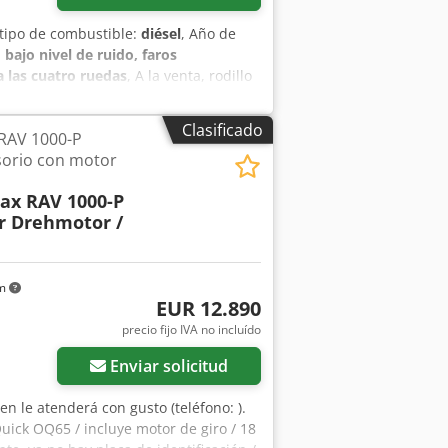
 tipo de combustible:
diésel
, Año de
:
bajo nivel de ruido, faros
a las cuatro ruedas
, A la venta, rodillo
namarca. El equipo ha sido mantenido
o por nosotros para la venta. ¡El
Clasificado
AV 1000-P
r el grosor de los rodillos y el estado
orio con motor
a utilizarse a principios de la
podemos organizar el transporte a la
x RAV 1000-P
Podemos realizar simulaciones de
r Drehmotor /
-=====•••===== Datos técnicos: Horas
de transporte: 1,9 m Altura de
 Velocidad de desplazamiento: 12 km/h
lo: 1,22 m Radio de giro externo: 4,5 m
km
EUR 12.890
otor: Cummins Tipo de motor: 4BT3.3C85
==••••===== Equipamiento: Radio,
precio fijo IVA no incluído
el rodillo, vibración delantera y
Enviar solicitud
a para exportación y empresas. Para
o. Le invitamos a contactarnos
en le atenderá con gusto (teléfono: ).
ck OQ65 / incluye motor de giro / 18