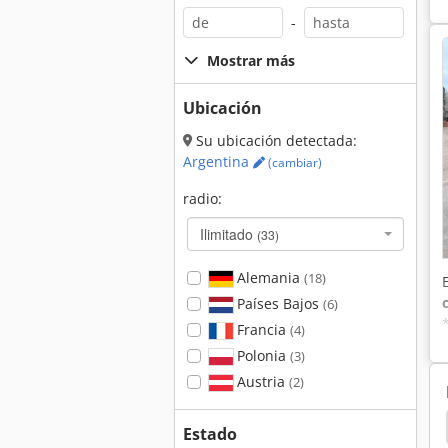
-
Mostrar más
Ubicación
Su ubicación detectada:
Argentina
(cambiar)
radio:
Ilimitado
(33)
Alemania
(18)
Países Bajos
(6)
Francia
(4)
Polonia
(3)
Austria
(2)
dem
Hamm 3520
Hamm 3518
Hamm 3414
Estado