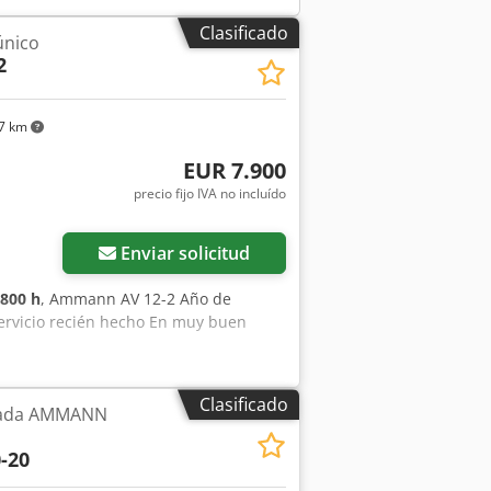
ara carga con grúa * Arco de seguridad
elaboración cuidadosa de este anuncio,
Clasificado
único
os. No asumimos responsabilidad por
2
e proporciona sin garantía. Por favor,
7 km
EUR 7.900
precio fijo IVA no incluído
Enviar solicitud
800 h
, Ammann AV 12-2 Año de
Servicio recién hecho En muy buen
Clasificado
usada AMMANN
-20