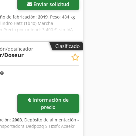
Enviar solicitud
Año de fabricación:
2019
, Peso: 484 kg
ilindro Hatz (1b40) Marcha
 Precio por unidad: 3.400 €, sin IVA.
Clasificado
ión/dosificador
r/Doseur
Información de
precio
ación:
2003
, Depósito de alimentación -
ransportadora Dedpozq S Hzsfx Acaekr