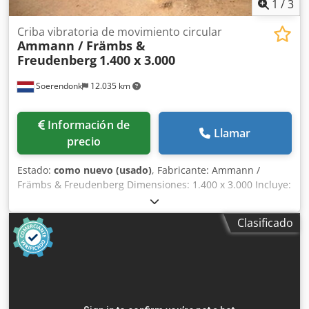
1
/
3
Criba vibratoria de movimiento circular
Ammann / Främbs &
Freudenberg
1.400 x 3.000
Soerendonk
12.035 km
Información de
Llamar
precio
Estado:
como nuevo (usado)
, Fabricante: Ammann /
Främbs & Freudenberg Dimensiones: 1.400 x 3.000 Incluye:
– Sistema de transmisión Dwsdpfx Ajg Snutem Rsa –
Árboles de transmisión – Elementos de suspensión La
Clasificado
máquina de cribado ha sido reacondicionada, granallada y
pintada.