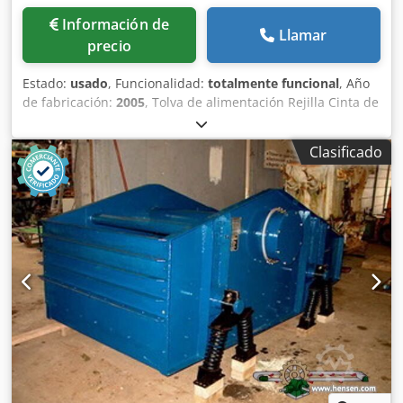
Información de
Llamar
precio
Estado:
usado
, Funcionalidad:
totalmente funcional
, Año
de fabricación:
2005
, Tolva de alimentación Rejilla Cinta de
extracción Dsdpfxszq Szre Am Rewa Cinta transportadora
de 12 m con banda de 650 mm
Clasificado