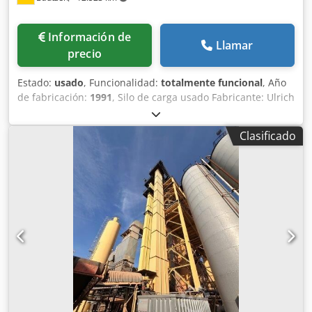
Información de
Llamar
precio
Estado:
usado
, Funcionalidad:
totalmente funcional
, Año
de fabricación:
1991
, Silo de carga usado Fabricante: Ulrich
Volumen total: 200 toneladas Djdszq S Ewopfx Am Rswa -
Transportador de cubetas -Torno elevador -Instalación
Clasificado
eléctrica