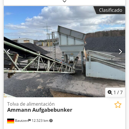
Cinta de descarga Dwsdozq S Avspfx Am Rea -Cinta
transportadora
Clasificado
1
/
7
Tolva de alimentación
Ammann
Aufgabebunker
Bautzen
12.523 km