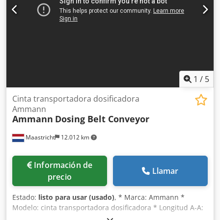
1
/
5
Cinta transportadora dosificadora
Ammann
Ammann
Dosing Belt Conveyor
Maastricht
12.012 km
Información de
Llamar
precio
Estado:
listo para usar (usado)
, * Marca: Ammann *
Modelo: cinta transportadora dosificadora * Longitud A-A:
1700 mm * Ancho de banda: 650 mm * Accionamiento: