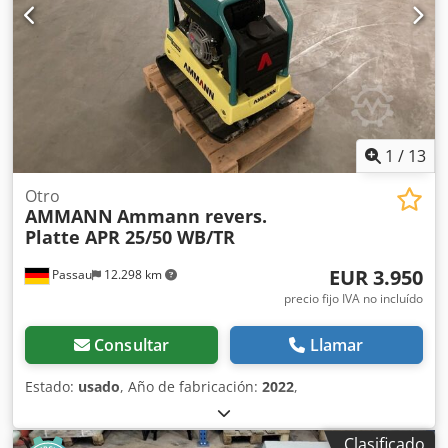
1
/
13
Otro
AMMANN
Ammann revers.
Platte APR 25/50 WB/TR
EUR 3.950
Passau
12.298 km
precio fijo IVA no incluído
Consultar
Llamar
Estado:
usado
, Año de fabricación:
2022
,
Clasificado