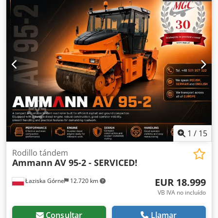
1
/
15
Rodillo tándem
Ammann
AV 95-2 - SERVICED!
EUR 18.999
Łaziska Górne
12.720 km
VB IVA no incluído
Consultar
Llamar