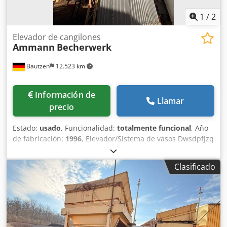
1
/
2
Elevador de cangilones
Ammann
Becherwerk
Bautzen
12.523 km
Información de
Llamar
precio
Estado:
usado
, Funcionalidad:
totalmente funcional
, Año
de fabricación:
1996
, Elevador/Sistema de vasos Dwsdpfjzq
S Dasx Am Rea Aplicación: transporte de material a granel
mediante control remoto Altura: 26 m
Clasificado