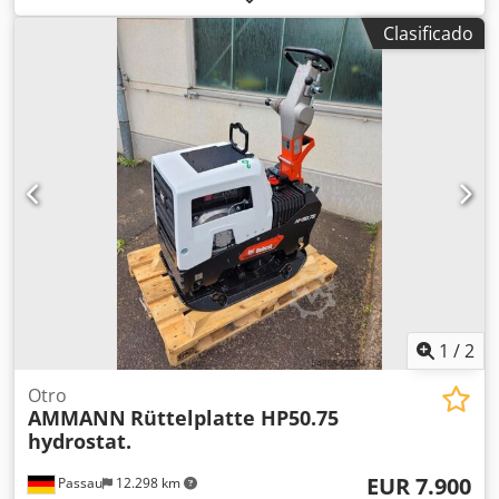
motorreductor de 1,5 kW * En stock: 6 unidades.
Clasificado
Dwedeywm I Nopfx Am Roa
1
/
2
Otro
AMMANN
Rüttelplatte HP50.75
hydrostat.
EUR 7.900
Passau
12.298 km