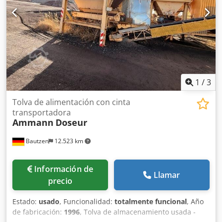
1
/
3
Tolva de alimentación con cinta
transportadora
Ammann
Doseur
Bautzen
12.523 km
Información de
Llamar
precio
Estado:
usado
, Funcionalidad:
totalmente funcional
, Año
de fabricación:
1996
, Tolva de almacenamiento usada -