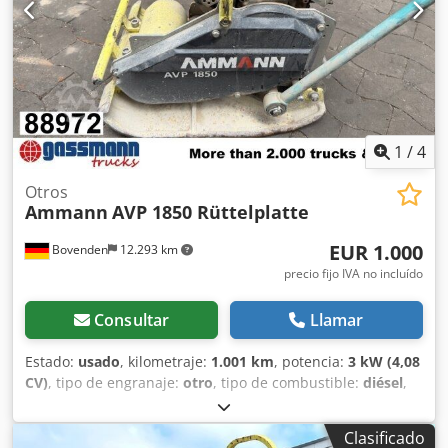
1
/
4
Otros
Ammann
AVP 1850 Rüttelplatte
EUR 1.000
Bovenden
12.293 km
precio fijo IVA no incluído
Consultar
Llamar
Estado:
usado
, kilometraje:
1.001 km
, potencia:
3 kW (4,08
CV)
, tipo de engranaje:
otro
, tipo de combustible:
diésel
,
color:
amarillo
, peso en vacío:
111 kg
, primer registro:
01/2006
, Año de fabricación:
2006
, cabina del conductor:
Clasificado
otro
, Ubicación del vehículo: Bovenden, Dodjxy Sw Sspfx