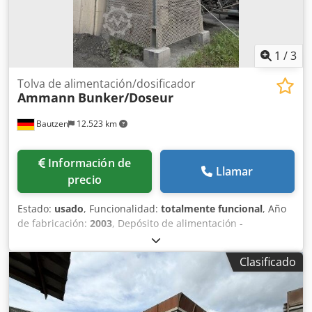
1
/
3
Tolva de alimentación/dosificador
Ammann
Bunker/Doseur
Bautzen
12.523 km
Información de
Llamar
precio
Estado:
usado
, Funcionalidad:
totalmente funcional
, Año
de fabricación:
2003
, Depósito de alimentación -
Superestructura Djdpszq S Hzefx Am Rewa -Rejilla -Cinta
de descarga/transferencia -Cinta transportadora
Clasificado