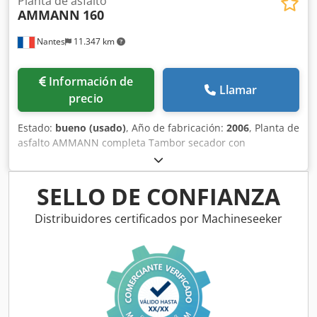
Planta de asfalto
AMMANN
160
Nantes
11.347 km
Información de
Llamar
precio
Estado:
bueno (usado)
, Año de fabricación:
2006
, Planta de
asfalto AMMANN completa Tambor secador con
quemador: 2006 Filtro: 2014 Automatización ERMIIS: 2013
Djdpfx Aexqpvtjm Rowa Capacidad: 160 toneladas/hora
Máquina actualmente en proceso de desmontaje
SELLO DE CONFIANZA
Distribuidores certificados por Machineseeker