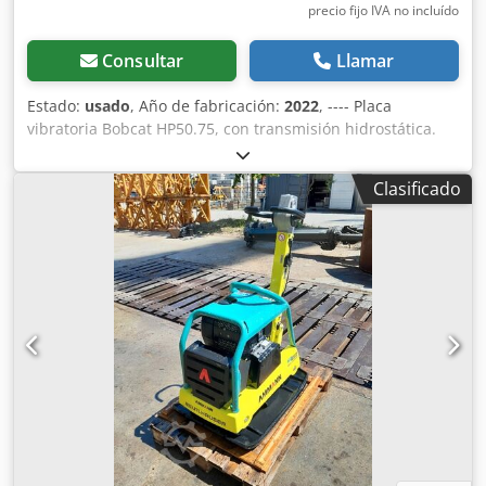
precio fijo IVA no incluído
Consultar
Llamar
Estado:
usado
, Año de fabricación:
2022
, ---- Placa
vibratoria Bobcat HP50.75, con transmisión hidrostática.
Peso de la máquina: 350 kg Longitud de la placa base: 450
mm Longitud de la máquina: 900 mm Longitud de la
Clasificado
máquina con el mango: 1.600 mm Dsdpozkz Tkefx Am
Rswa Altura de la máquina: 820 mm Altura del mango (en
posición de trabajo): 1.000 mm Altura del mango (en
posición de transporte): 1.500 mm Ancho de la máquina:
450/600/750 mm Motor: Hatz Supra 1D50S Combustible:
Diésel Potencia del motor a rpm: 7 kW a 3200 Frecuencia
de vibración máxima: 70 Hz Fuerza centrífuga máxima: 50
kN Capacidad de ascenso: 36 % Amplitud: 1,7 mm