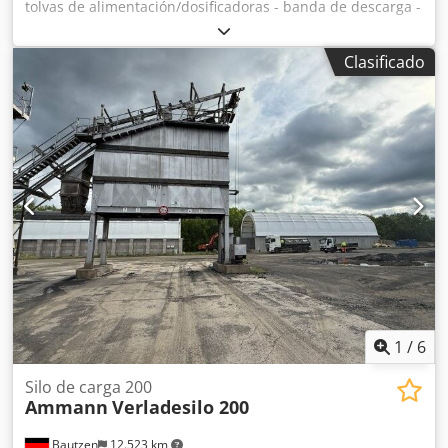
tolvas de alimentación/dosificadoras - banda de descarga -
banda transportadora/banda de transferencia - instalación
eléctrica, en caso de existir Dodezq S Huopfx Am Rowa
Clasificado
1
/
6
Silo de carga 200
Ammann
Verladesilo 200
Bautzen
12.523 km