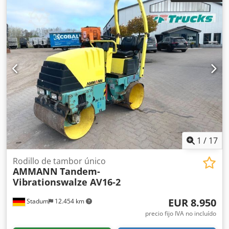
Am Rowa ¡Motor diésel Hatz! INFORMACIÓN SOBRE
ACCESORIOS SIN GARANTÍA, sujeta a cambios, venta previa
y errores reservados.
1
/
17
Rodillo de tambor único
AMMANN
Tandem-
Vibrationswalze AV16-2
EUR 8.950
Stadum
12.454 km
precio fijo IVA no incluído