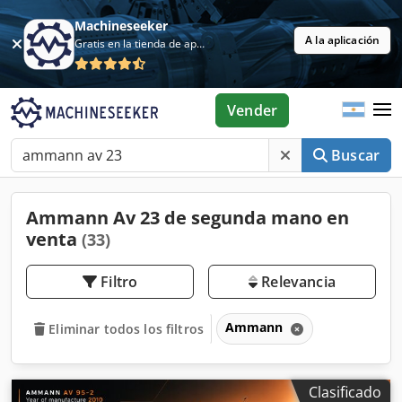
Machineseeker
A la aplicación
Gratis en la tienda de aplicaciones
Vender
Buscar
Ammann Av 23 de segunda mano en
venta
(33)
Filtro
Relevancia
Ammann
Eliminar todos los filtros
Clasificado