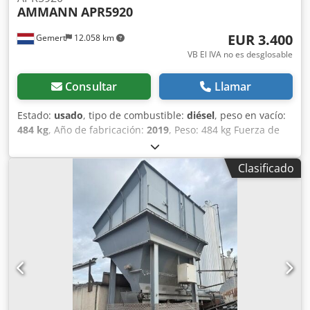
AMMANN
APR5920
EUR 3.400
Gemert
12.058 km
VB El IVA no es desglosable
Consultar
Llamar
Estado:
usado
, tipo de combustible:
diésel
, peso en vacío:
484 kg
, Año de fabricación:
2019
, Peso: 484 kg Fuerza de
impacto: 59 kN Motor diésel, 1 cilindro Hatz (1b40) Marcha
adelante/marcha atrás. Dsdpfx Amsxw H Hco Rewa
Clasificado
Arranque eléctrico. Ancho de la placa: 60 cm Precio por
unidad: 3.400 €, sin IVA. ¡Varias unidades en stock!