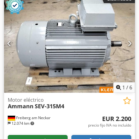
1
/
6
Motor eléctrico
Ammann
SEV-315M4
EUR 2.200
Freiberg am Neckar
12.074 km
precio fijo IVA no incluído