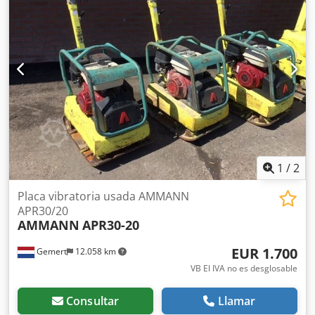
1
/
2
Placa vibratoria usada AMMANN
APR30/20
AMMANN
APR30-20
EUR 1.700
Gemert
12.058 km
VB El IVA no es desglosable
Consultar
Llamar