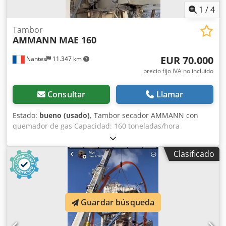
1
/
4
Tambor
AMMANN
MAE 160
EUR 70.000
Nantes
11.347 km
precio fijo IVA no incluído
Consultar
Llamar
Estado:
bueno (usado)
, Tambor secador AMMANN con
quemador de gas Capacidad: 160 toneladas/hora
Dedpfxoywctzo Am Rowa Año: 2006
Clasificado
Guardar búsqueda