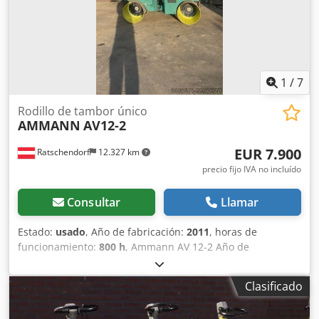
haya errores en el texto o en los datos indicados. No
asumimos responsabilidad por errores, modificaciones o
ventas intermedias. Toda la información se proporciona
sin garantía. Por favor, contáctenos para verificar los
detalles o resolver cualquier duda.
1
/
7
Rodillo de tambor único
AMMANN
AV12-2
EUR 7.900
Ratschendorf
12.327 km
precio fijo IVA no incluído
Consultar
Llamar
Estado:
usado
, Año de fabricación:
2011
, horas de
funcionamiento:
800 h
, Ammann AV 12-2 Año de
fabricación: 2011 Aprox. 800 horas de uso Servicio recién
hecho En muy buen estado ¡Envío posible a todo el mundo!
Clasificado
Dwjdjxl Uy Tspfx Am Roa