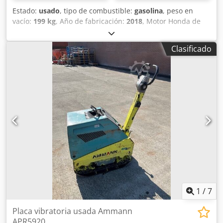
Estado:
usado
, tipo de combustible:
gasolina
, peso en
vacío:
199 kg
, Año de fabricación:
2018
, Motor Honda de
gasolina. Arranque manual. Peso: 199 kg Fuerza de
impacto: 30 kN Dedpfx Ajxw H Hvom Rowa Ancho de la
Clasificado
placa: 50 cm Movimiento hacia adelante/hacia atrás.
Precio: 1.700 €, sin IVA. ¡Disponibles varias unidades en
stock!
1
/
7
Placa vibratoria usada Ammann
APR5920