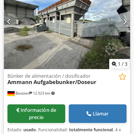
1
/
3
Búnker de alimentación / dosificador
Ammann
Aufgabebunker/Doseur
Bautzen
12.523 km
Información de
Llamar
precio
Estado:
usado
, Funcionalidad:
totalmente funcional
, 4 x