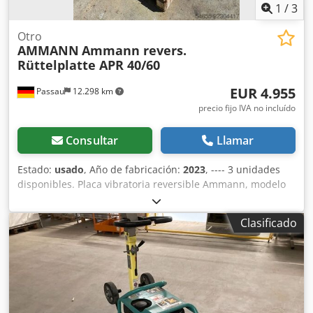
1
/
3
Otro
AMMANN
Ammann revers.
Rüttelplatte APR 40/60
EUR 4.955
Passau
12.298 km
precio fijo IVA no incluído
Consultar
Llamar
Estado:
usado
, Año de fabricación:
2023
, ---- 3 unidades
disponibles. Placa vibratoria reversible Ammann, modelo
APR 40/60 N.º de equipo: 100563147 Año de fabricación:
2023 Dwjdpfszkzzbjx Am Roa Placa vibratoria reversible
Clasificado
Ammann, modelo APR 40/60 N.º de equipo: 100563148 Año
de fabricación: 2023 Datos técnicos: Motor: Hatz / Diésel
Peso de la máquina: 284 kg Anchura de compactación: 600
mm