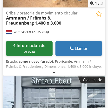
1
/
3
Criba vibratoria de movimiento circular
Ammann / Främbs &
Freudenberg
1.400 x 3.000
Soerendonk
12.035 km
Información de
Llamar
precio
Estado:
como nuevo (usado)
, Fabricante: Ammann /
Främbs & Freudenberg Dimensiones: 1.400 x 3.000 Incluye:
– Sistema de transmisión Dkedpsg Snutofx Ak Uor –
Árboles de transmisión – Elementos de suspensión La
Clasificado
máquina de cribado ha sido reacondicionada, granallada y
pintada.