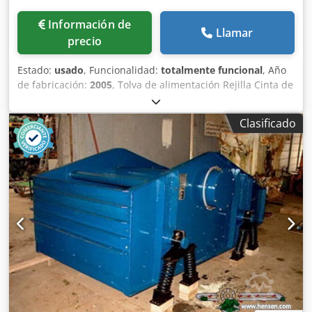
Información de
Llamar
precio
Estado:
usado
, Funcionalidad:
totalmente funcional
, Año
de fabricación:
2005
, Tolva de alimentación Rejilla Cinta de
extracción Cinta transportadora de 12 m con banda de 650
mm Dkedpszq Szrsfx Ak Ujr
Clasificado