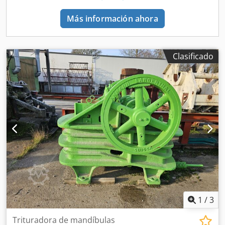
Más información ahora
Clasificado
1
/
3
Trituradora de mandíbulas