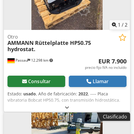
1
/
2
Otro
AMMANN
Rüttelplatte HP50.75
hydrostat.
EUR 7.900
Passau
12.298 km
precio fijo IVA no incluído
Consultar
Llamar
Estado:
usado
, Año de fabricación:
2022
, ---- Placa
vibratoria Bobcat HP50.75, con transmisión hidrostática.
Peso de la máquina: 350 kg Longitud de la placa base: 450
mm Dkedpfxezkz Tke Ak Uor Longitud de la máquina: 900
Clasificado
mm Longitud de la máquina con el mango: 1.600 mm
Altura de la máquina: 820 mm Altura del mango (en
posición de trabajo): 1.000 mm Altura del mango (en