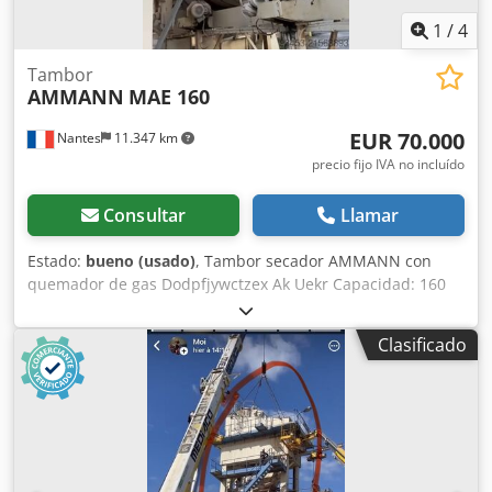
1
/
4
Tambor
AMMANN
MAE 160
EUR 70.000
Nantes
11.347 km
precio fijo IVA no incluído
Consultar
Llamar
Estado:
bueno (usado)
, Tambor secador AMMANN con
quemador de gas Dodpfjywctzex Ak Uekr Capacidad: 160
toneladas/hora Año: 2006
Clasificado