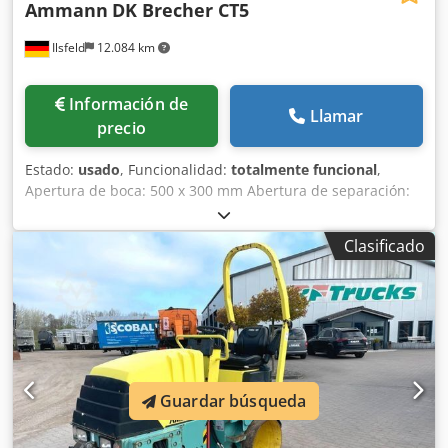
Ammann
DK Brecher CT5
Ilsfeld
12.084 km
Información de
Llamar
precio
Estado:
usado
, Funcionalidad:
totalmente funcional
,
Apertura de boca: 500 x 300 mm Abertura de separación:
30 - 80 mm Dedpjy Tyaqofx Ak Uskr Peso: 6.100 kg
Requisito de potencia: 22 kW La máquina ha sido
Clasificado
completamente reacondicionada en el taller, equipada con
nuevas mandíbulas de trituración y nuevas cuñas
laterales.
Guardar búsqueda