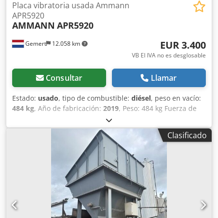
Placa vibratoria usada Ammann
APR5920
AMMANN
APR5920
EUR 3.400
Gemert
12.058 km
VB El IVA no es desglosable
Consultar
Llamar
Estado:
usado
, tipo de combustible:
diésel
, peso en vacío:
484 kg
, Año de fabricación:
2019
, Peso: 484 kg Fuerza de
impacto: 59 kN Motor diésel, 1 cilindro Hatz (1b40) Marcha
adelante/marcha atrás. Arranque eléctrico. Ancho de la
Clasificado
placa: 60 cm Djdpfx Aksxw H Hcs Ujkr Precio por unidad:
3.400 €, sin IVA. ¡Varias unidades en stock!