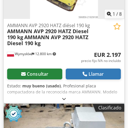
1
/
8
AMMANN AVP 2920 HATZ diésel 190 kg
AMMANN AVP 2920 HATZ Diesel
190 kg
AMMANN AVP 2920 HATZ
Diesel 190 kg
EUR 2.197
Wymysłów
12.800 km
precio fijo IVA no incluído
Consultar
Llamar
Estado:
muy bueno (usado)
, Profesional placa
compactadora de la reconocida marca AMMANN. Modelo
AVP 2920 equipado con un fiable motor diésel HATZ de 5
kW. La máquina está destinada a trabajos profesionales de
Clasificado
pavimentación, construcción de carreteras, así como para
la compactación de suelos, adoquines, lechos de arena y
asfalto. Equipo completamente mecánico, robusta
construcción alemana. Condición visual acorde con las