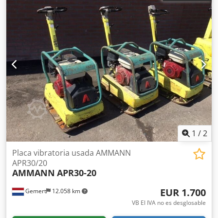
1
/
2
Placa vibratoria usada AMMANN
APR30/20
AMMANN
APR30-20
EUR 1.700
Gemert
12.058 km
VB El IVA no es desglosable