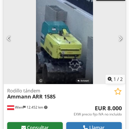
1
/
2
Rodillo tándem
Ammann
ARR 1585
EUR 8.000
Wien
12.452 km
EXW precio fijo IVA no incluído
Consultar
Llamar