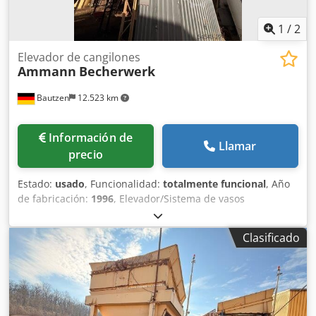
1
/
2
Elevador de cangilones
Ammann
Becherwerk
Bautzen
12.523 km
Información de
Llamar
precio
Estado:
usado
, Funcionalidad:
totalmente funcional
, Año
de fabricación:
1996
, Elevador/Sistema de vasos
Aplicación: transporte de material a granel mediante
control remoto Dkedpszq S Daofx Ak Uer Altura: 26 m
Clasificado