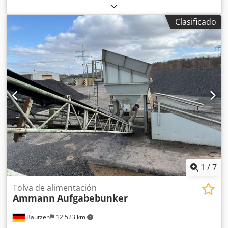
Cinta de descarga -Cinta transportadora Dedszq S Avspfx
Ak Uekr
Clasificado
1
/
7
Tolva de alimentación
Ammann
Aufgabebunker
Bautzen
12.523 km