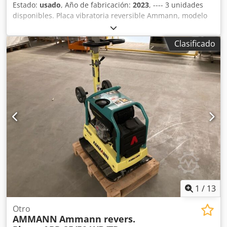
Estado:
usado
, Año de fabricación:
2023
, ---- 3 unidades
disponibles. Placa vibratoria reversible Ammann, modelo
APR 40/60 N.º de equipo: 100563147 Año de fabricación:
2023 Placa vibratoria reversible Ammann, modelo APR
Clasificado
40/60 N.º de equipo: 100563148 Año de fabricación: 2023
Datos técnicos: Motor: Hatz / Diésel Peso de la máquina:
284 kg Anchura de compactación: 600 mm Dkodpezkzzbsfx
Ak Uor
1
/
13
Otro
AMMANN
Ammann revers.