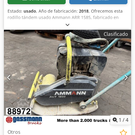
Estado:
usado
, Año de fabricación:
2018
, Ofrecemos esta
rodillo tándem usado Ammann ARR 1585, fabricado en
2018. Tipo: ARR 1585 Número de serie: 558D063 Peso en
funcionamiento: 1.395 kg Dksdpfx Aezddcpok Ujr Peso
Clasificado
máximo: 1.405 kg Potencia nominal: 13,2 kW Año de
fabricación: 2018 Si tiene alguna pregunta o necesita más
información, no dude en enviarnos un mensaje o
llamarnos.
1
/
4
Otros