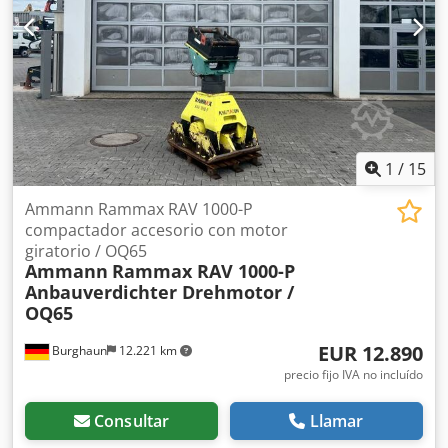
1
/
15
Ammann Rammax RAV 1000-P
compactador accesorio con motor
giratorio / OQ65
Ammann
Rammax RAV 1000-P
Anbauverdichter Drehmotor /
OQ65
EUR 12.890
Burghaun
12.221 km
precio fijo IVA no incluído
Consultar
Llamar