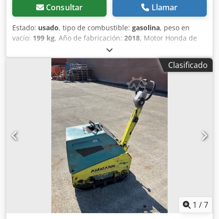
Consultar
Llamar
Estado:
usado
, tipo de combustible:
gasolina
, peso en
vacío:
199 kg
, Año de fabricación:
2018
, Motor Honda de
gasolina. Arranque manual. Peso: 199 kg Fuerza de
impacto: 30 kN Dksdpjxw H Hvjfx Ak Usr Ancho de la placa:
Clasificado
50 cm Movimiento hacia adelante/hacia atrás. Precio: 1.700
€, sin IVA. ¡Disponibles varias unidades en stock!
1
/
7