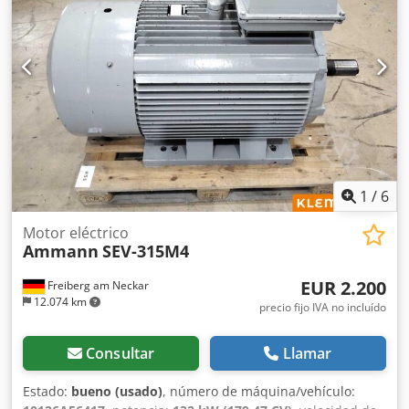
fotos: desgaste normal por uso. Datos técnicos: Dkodpsy
Sifyefx Ak Ujr • Fabricante: AMMANN • Modelo: AVP 2920 •
Año de fabricación: 1999 • Motor: HATZ Diesel • Tipo de
motor: 1B30-6 • Potencia: 5 kW • Peso operativo: 190 kg •
Arranque manual • Fabricado en Alemania Aplicaciones: •
Compactación de adoquines • Trabajos de pavimentación •
Trabajos viales • Compactación de suelos y lechos de arena
• Excavaciones y cimentaciones Estado: Máquina usada,
completa. Motor HATZ: unidad diésel duradera y valorada.
1
/
6
Motor eléctrico
Ammann
SEV-315M4
EUR 2.200
Freiberg am Neckar
12.074 km
precio fijo IVA no incluído
Consultar
Llamar
Estado:
bueno (usado)
, número de máquina/vehículo: