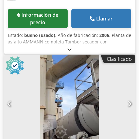
Información de
Llamar
precio
Estado:
bueno (usado)
, Año de fabricación:
2006
, Planta de
asfalto AMMANN completa Tambor secador con
quemador: 2006 Dkjdpfx Aexqpvtek Usr Filtro: 2014
Automatización ERMIIS: 2013 Capacidad: 160
Clasificado
toneladas/hora Máquina actualmente en proceso de
desmontaje