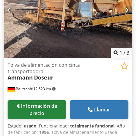
1
/
3
Tolva de alimentación con cinta
transportadora
Ammann
Doseur
Bautzen
12.523 km
Información de
Llamar
precio
Estado:
usado
, Funcionalidad:
totalmente funcional
, Año
de fabricación:
1996
, Tolva de almacenamiento usada -