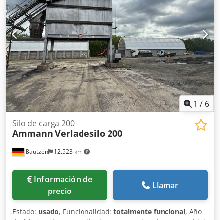
1
/
6
Silo de carga 200
Ammann
Verladesilo 200
Bautzen
12.523 km
Información de
Llamar
precio
Estado:
usado
, Funcionalidad:
totalmente funcional
, Año