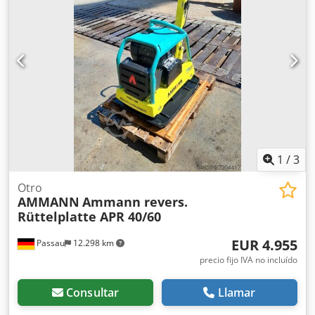
posición de transporte): 1.500 mm Ancho de la máquina:
450/600/750 mm Motor: Hatz Supra 1D50S Combustible:
Diésel Potencia del motor a rpm: 7 kW a 3200 Frecuencia
de vibración máxima: 70 Hz Fuerza centrífuga máxima: 50
kN Capacidad de ascenso: 36 % Amplitud: 1,7 mm
1
/
3
Otro
AMMANN
Ammann revers.
Rüttelplatte APR 40/60
EUR 4.955
Passau
12.298 km
precio fijo IVA no incluído
Consultar
Llamar