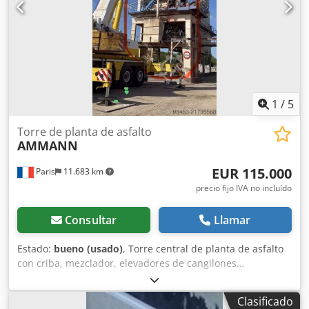
1
/
5
Torre de planta de asfalto
AMMANN
EUR 115.000
Paris
11.683 km
precio fijo IVA no incluído
Consultar
Llamar
Estado:
bueno (usado)
, Torre central de planta de asfalto
con criba, mezclador, elevadores de cangilones…
Capacidad: 160 toneladas/hora Djdpfx Asy Hf Duok Uskr
Clasificado