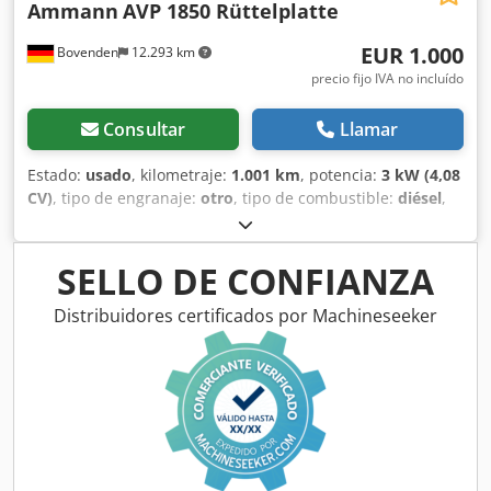
Ammann
AVP 1850 Rüttelplatte
EUR 1.000
Bovenden
12.293 km
precio fijo IVA no incluído
Consultar
Llamar
Estado:
usado
, kilometraje:
1.001 km
, potencia:
3 kW (4,08
CV)
, tipo de engranaje:
otro
, tipo de combustible:
diésel
,
color:
amarillo
, peso en vacío:
111 kg
, primer registro:
01/2006
, Año de fabricación:
2006
, cabina del conductor:
otro
, Ubicación del vehículo: Bovenden, Dedpfxoxy Sw So
SELLO DE CONFIANZA
Ak Uskr ¡Motor diésel Hatz! INFORMACIÓN SOBRE
ACCESORIOS SIN GARANTÍA, sujeta a cambios, venta previa
Distribuidores certificados por Machineseeker
y errores reservados.