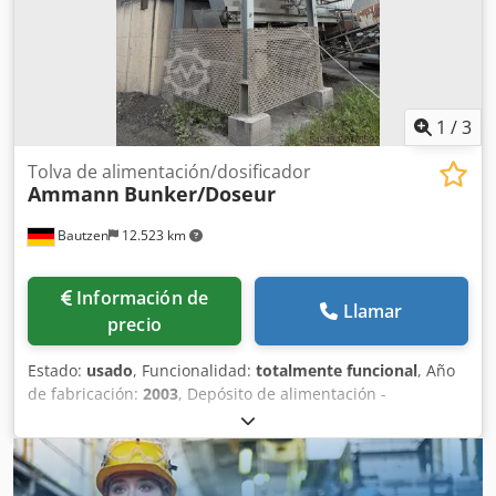
1
/
3
Tolva de alimentación/dosificador
Ammann
Bunker/Doseur
Bautzen
12.523 km
Información de
Llamar
precio
Estado:
usado
, Funcionalidad:
totalmente funcional
, Año
de fabricación:
2003
, Depósito de alimentación -
Superestructura -Rejilla -Cinta de descarga/transferencia
Dksdezq S Hzjpfx Ak Uor -Cinta transportadora