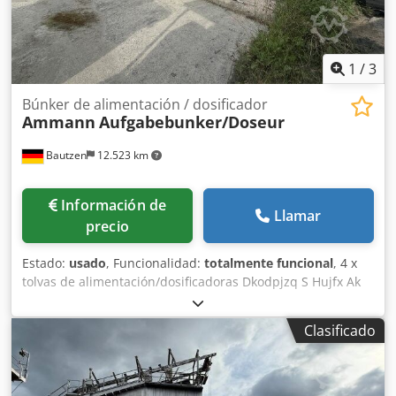
1
/
3
Búnker de alimentación / dosificador
Ammann
Aufgabebunker/Doseur
Bautzen
12.523 km
Información de
Llamar
precio
Estado:
usado
, Funcionalidad:
totalmente funcional
, 4 x
tolvas de alimentación/dosificadoras Dkodpjzq S Hujfx Ak
Uer - banda de descarga - banda transportadora/banda de
transferencia - instalación eléctrica, en caso de existir
Clasificado