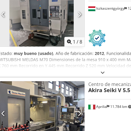
Djdpfxoyvip Tj Agyjck • Control: AKIRA Mi:845 (compatible con FANU
Iszkaszentgyörgy
12
de refrigerante 150 L; potencia requerida 25 kVA; presión de aire r
adecuado para mecanizado ligero, especialmente metales no ferro
Equipamiento adicional • Sistema de doble paleta (APC) Technical S
1
/
8
Estado:
muy bueno (usado)
, Año de fabricación:
2012
, Funcionalid
MITSUBISHI MELDAS M70 Dimensiones de la mesa 910 x 400 mm Máx
X 760 mm Recorrido en Y 445 mm Recorrido Z 520 mm Velocidad de
BT40 Dcedpfx Agjv H D E Seyek Potencia de accionamiento 22 kW Ca
Dimensiones 2200 x 2200 x 2700 mm Equipos, accesorios - Sistema 
Centro de mecaniza
virutas - Manuales
Akira Seiki
V 5.5
Aprilia
11.784 km