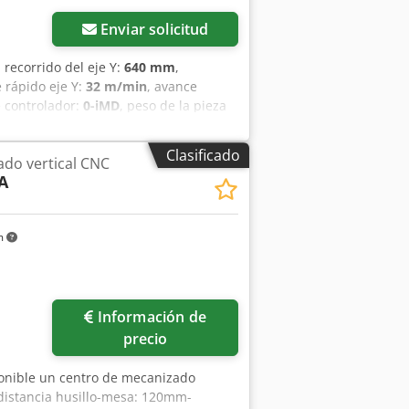
Enviar solicitud
, recorrido del eje Y:
640 mm
,
e rápido eje Y:
32 m/min
, avance
 controlador:
0-iMD
, peso de la pieza
:
600 mm
, potencia del motor del
. V 5.5 XP Completo con
Clasificado
do vertical CNC
Dispositivo de presetting de
A
nes Dcjdpfx Agsx U S N Tsyek
m
Información de
precio
ponible un centro de mecanizado
distancia husillo-mesa: 120mm-