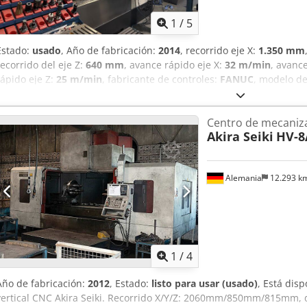
1
/
5
Estado:
usado
, Año de fabricación:
2014
, recorrido eje X:
1.350 mm
recorrido del eje Z:
640 mm
, avance rápido eje X:
32 m/min
, avanc
rápido eje Z:
25 m/min
, fabricante de controles:
FANUC
, modelo de
(máx.):
2.300 kg
, ancho de la mesa:
1.500 mm
, longitud de la mesa
husillo:
27 W
, CENTRO DE MECANIZADO VERTICAL "AKIRA SEIKI" MOD
Centro de mecaniza
equipamiento estándar y: - Evacuador de virutas - Volante remoto - 
Akira Seiki
HV-8
herramienta - Almacén de herramientas tipo Random de 28 posicio
Alemania
12.293 k
1
/
4
Año de fabricación:
2012
, Estado:
listo para usar (usado)
, Está dis
vertical CNC Akira Seiki. Recorrido X/Y/Z: 2060mm/850mm/815mm, 