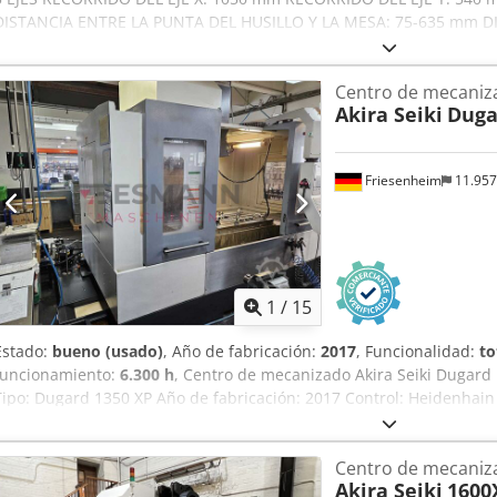
DISTANCIA ENTRE LA PUNTA DEL HUSILLO Y LA MESA: 75-635 mm DI
COLUMNA Y EL HUSILLO: 550 mm AVANCES RÁPIDOS EN X-Y-Z: 44 - 4
kW; ISO 40 DIMENSIONES DE LA MESA: 950 x 480 mm CARGA MÁXIM
Centro de mecaniz
REFRIGERACIÓN A ALTA PRESIÓN: INCLUIDO ALMACÉN DE HERRAMIE
Akira Seiki
Duga
DIÁMETRO MÁXIMO DE HERRAMIENTA: 65 (130) mm LONGITUD MÁ
MÁXIMO DE HERRAMIENTA: 7 kg UNIDAD DE CONTROL: FANUC 0-iM
TOTALES: 3366 x 2238 x 3130 mm ACCESORIOS: TRANSPORTADOR D
Friesenheim
11.95
AJUSTE DE HERRAMIENTAS; RUEDA DE MANO PORTÁTIL Dcedpfezda 
1
/
15
Estado:
bueno (usado)
, Año de fabricación:
2017
, Funcionalidad:
to
funcionamiento:
6.300 h
, Centro de mecanizado Akira Seiki Dugard 1
Tipo: Dugard 1350 XP Año de fabricación: 2017 Control: Heidenhai
husillo: 6300h Recorrido eje X: 1.350 mm Recorrido eje Y: 640 mm 
eje X: 33 mm/min Avance rápido eje Y: 33 mm/min Dcodpfoy Tlv Rex 
Centro de mecaniza
mm/min Peso de la pieza (máx.): 2.300 kg Longitud total: 3.800 mm
Akira Seiki
1600
mesa: 1.500 mm Longitud de la mesa: 600 mm Carga de la mesa: 2.3