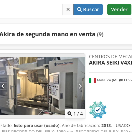
Buscar
Vender
Akira de segunda mano en venta
(9)
CENTROS DE MECAN
AKIRA SEIKI
V4X
Matelica (MC)
11.9
1
/
4
Estado:
listo para usar (usado)
, Año de fabricación:
2013
, - USADO
3 EJES RECORRIDO DEL EJE X: 1050 mm RECORRIDO DEL EJE Y: 540