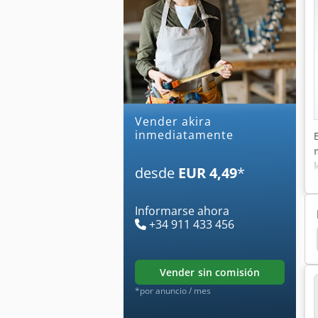
Vender akira
inmediatamente
desde
EUR 4,49
*
Informarse ahora
+34 911 433 456
Mecanizado Vertical
Centro Mecanizado Vertical
vender sin comisión
*por anuncio / mes