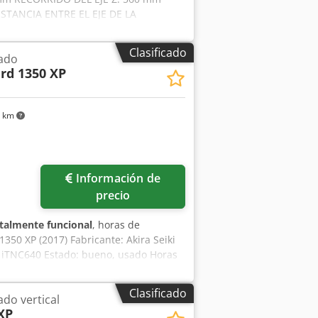
STANCIA ENTRE EL EJE DE LA
4 - 25 m/min HUSILLO: 11000 rpm; 26
A ADMITIDA: 1300 kg SISTEMA DE
Clasificado
ado
NTAS: TIPO CESTA; 28 POSICIONES
rd 1350 XP
XIMA DE HERRAMIENTA: 250 mm PESO
D PESO: 6900 kg DIMENSIONES
E VIRUTAS; DISPOSITIVO MECÁNICO DE
7 km
Hqjx Agyjk
Información de
precio
talmente funcional
, horas de
350 XP (2017) Fabricante: Akira Seiki
n iTNC640 Estado: bueno, usado Horas
Recorrido eje Z: 660 mm Avance rápido
Agyjk Avance rápido eje Z: 25
Clasificado
do vertical
 Anchura total: 2.495 mm Anchura de la
XP
00 kg Velocidad del husillo 20 -12000