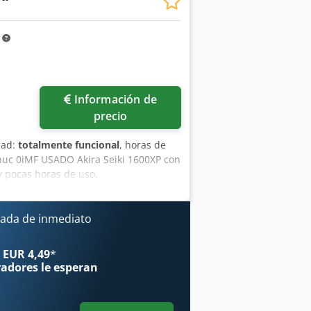
ansportadora de virutas rascadoras
 20 bar Documentación/Manual
m
Información de
precio
dad:
totalmente funcional
, horas de
anuc 0iMF USADO Akira Seiki 1600XP con
y pocas horas de uso.
 Refrigeración Dcedpfxou A U Nke
tra Salpicaduras  Mesa giratoria
 soporte de contrapunto SR255H 
ada de inmediato
vado de Virutas Incluyendo Pistola de
ares con Filtro  Extensión de
 EUR 4,49
*
Capacidad del depósito de refrigerante
radores
le esperan
e Pulsos  Lámpara de Señalización de
 rígido e interpolación helicoidal
 6,0 MM Nariz del husillo a la mesa