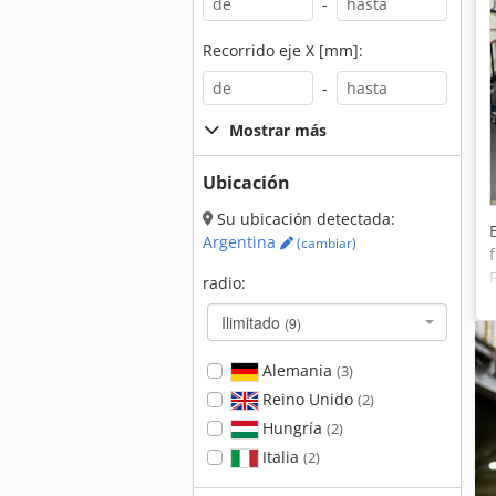
-
Recorrido eje X [mm]:
-
Mostrar más
Ubicación
Su ubicación detectada:
Argentina
(cambiar)
radio:
Ilimitado
(9)
Alemania
(3)
Reino Unido
(2)
Hungría
(2)
Italia
(2)