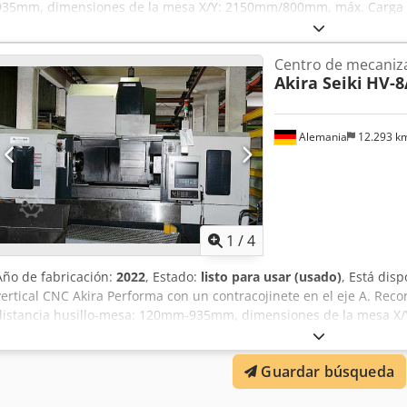
935mm, dimensiones de la mesa X/Y: 2150mm/800mm, máx. Carga de
husillo: 42kW, velocidad: 8000 rpm, portaherramientas: BT50, desp
m/min, precisión de posicionamiento: 0,015 mm, repetibilidad: +/-
Centro de mecaniza
28, máx. diámetro de la herramienta: 100 mm/200 mm, máx. longit
Akira Seiki
HV-8
Peso de la herramienta: 15 kg. Dimensiones de la máquina X/Y: ap
14500kg, control: Mitsubishi 70. Documentación disponible. Es posibl
Aov Ubqhegyok
Alemania
12.293 k
1
/
4
Año de fabricación:
2022
, Estado:
listo para usar (usado)
, Está dis
vertical CNC Akira Performa con un contracojinete en el eje A. R
distancia husillo-mesa: 120mm-935mm, dimensiones de la mesa X
mesa: 3240kg. Potencia del husillo: 42kW, velocidad: 8000 rpm, po
rápido X/Y/Z: 36 m/36 m/30 m/min, precisión de posicionamiento: 0
Guardar búsqueda
Posiciones de herramientas: 28, máx. diámetro de la herramienta:
herramienta: 350 mm, máx. Peso de la herramienta: 15 kg. Dimensi