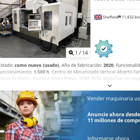
rpm Almacén de herramientas 36 Portaherramientas SK 40 Cinta tr
Sonda de infrarrojos TS 460 Medición de herramientas TT160 IKZ
Sheffield
11.832 k
1
/
14
Estado:
como nuevo (usado)
, Año de fabricación:
2020
, Funcionali
funcionamiento:
1.500 h
, Centro de Mecanizado Vertical Abierto F
Fanuc Ex Stock - Sujeto a Venta Previa. YOM 2020, Máquina con mu
Aproximadamente 1500 Horas  12,000 RPM Husillo con Sistema de
Agysk  Brazo de 36 Estaciones Tipo ATC  Protección Completa Con
Detron GXA-255h de 4 ejes Nc totalmente integrada con unidad de
Vender maquinaria us
Transportador y depósito de virutas (tipo rascador)  Sistema de La
Lavado de Refrigerante  Sistema de Refrigeración del Husillo - 35 B
Anuncie ahora desde
Memoria Fanuc - 2 Mb  Pantalla Fanuc 10.4 " con Guía Manual-I  
11 millones de comp
- 640 litros  Guías Lineales THK Heavy Duty  Generador Manual d
3 Colores  Sistema de Lubricación Automática  Función de roscado
MESA Superficie de trabajo 1.750 X 800 MM Ranuras en T 18 x 125 x
Informarse ahora