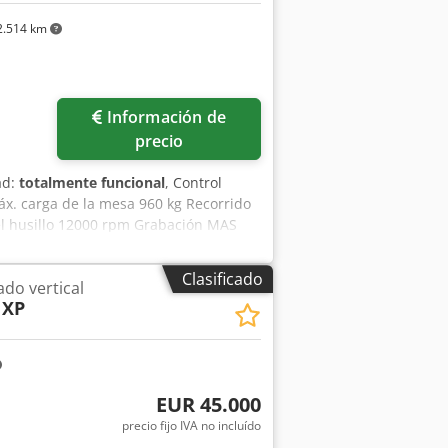
C G-code) • Datos generales: depósito
.514 km
equerida 0,5 MPa • Aplicación:
sos y materiales compuestos
pecification Taper Size HSK 63
Información de
precio
ad:
totalmente funcional
, Control
. carga de la mesa 960 kg Recorrido
l husillo 12000 rpm Grabación MAS
rgador de 22 vías Peso 4400 kg
de refrigeración - Transportador de
Clasificado
do vertical
 XP
EUR 45.000
precio fijo IVA no incluído