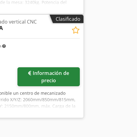
 la mesa: 3240kg. Potencia del
lazamiento rápido X/Y/Z: 36 m/36 m/30
0,005 mm. Posiciones de herramientas:
Clasificado
do vertical CNC
ud de la herramienta: 350 mm, máx.
A
rox. 5000 mm/3550 mm, peso: aprox.
e realizar una visita in situ. Dcedpfx
m
Información de
precio
ponible un centro de mecanizado
ecorrido X/Y/Z: 2060mm/850mm/815mm,
/Y: 2150mm/800mm, máx. Carga de la
rtaherramientas: BT50, desplazamiento
,015 mm, repetibilidad: +/-0,005 mm.
 100 mm/200 mm, máx. longitud de la
ones de la máquina X/Y: aprox. 5000