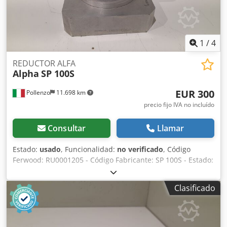
1
/
4
REDUCTOR ALFA
Alpha
SP 100S
EUR 300
Pollenzo
11.698 km
precio fijo IVA no incluído
Consultar
Llamar
Estado:
usado
, Funcionalidad:
no verificado
, Código
Ferwood: RU0001205 - Código Fabricante: SP 100S - Estado:
Usado - Funcionalidad: No probado - Si está interesado
ofrecemos un servicio de revisión, consúltenos. Dksdpfov
Clasificado
Du Apjx Aamsr