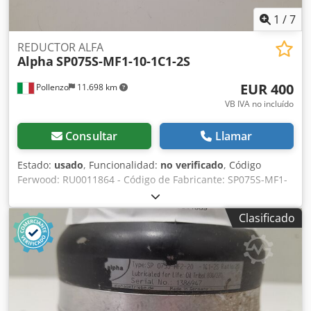
1
/
7
REDUCTOR ALFA
Alpha
SP075S-MF1-10-1C1-2S
EUR 400
Pollenzo
11.698 km
VB IVA no incluído
Consultar
Llamar
Estado:
usado
, Funcionalidad:
no verificado
, Código
Ferwood: RU0011864 - Código de Fabricante: SP075S-MF1-
10-1C1-2S - Condición: Usado - Funcionalidad: No probado
- Máquina compatible: - Si está interesado, ofrecemos
Clasificado
servicio de reacondicionamiento, contáctenos. 3,5KG
20X20X20 Dsdpfxsymd Auj Aamekr