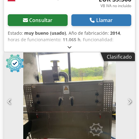
VB IVA no incluído
Consultar
Llamar
Estado:
muy bueno (usado)
, Año de fabricación:
2014
,
horas de funcionamiento:
11.065 h
, Funcionalidad:
totalmente funcional
, número de máquina/vehículo:
03001212-03.14
, La soldadora láser ALPHA LASER ALM 200
Clasificado
fue fabricada en 2014 en Alemania por Alpha Laser GmbH,
pero se encuentra en uso desde 2017. Esta soldadora láser
móvil está equipada con una fuente láser de 200 W
(potencia del haz láser de 9 kW), lo que permite la
reparación y modificación de diversos componentes de
troqueles, matrices, moldes de inyección, herramientas y
piezas de maquinaria en cualquier ubicación
seleccionada. La soldadura se realiza en modo
semiautomático. El sistema móvil de soldadura láser
dispone de una cabeza láser estrecha que permite el
acceso al interior del elemento a soldar. El control se
realiza a través de computadora, joystick y pedal
multifunción. La máquina está en muy buen estado