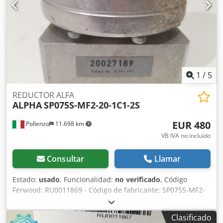
1
/
5
REDUCTOR ALFA
ALPHA
SP075S-MF2-20-1C1-2S
EUR 480
Pollenzo
11.698 km
VB IVA no incluído
Consultar
Llamar
Estado:
usado
, Funcionalidad:
no verificado
, Código
Ferwood: RU0011869 - Código de fabricante: SP075S-MF2-
20-1C1-2S - Estado: Usado - Funcionalidad: No probada -
Máquina compatible: - Si está interesado, ofrecemos
Clasificado
servicio de revisión, contáctenos. 4KG 36X26X21