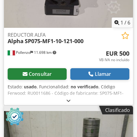
1
/
6
REDUCTOR ALFA
Alpha
SP075-MF1-10-121-000
EUR 500
Pollenzo
11.698 km
VB IVA no incluído
Consultar
Llamar
Estado:
usado
, Funcionalidad:
no verificado
, Código
Ferwood: RU0011686 - Código de fabricante: SP075-MF1-
10-121-000 - Condición: Usado - Funcionalidad: No
comprobado - Máquina compatible: - Si está interesado,
Clasificado
ofrecemos servicio de reacondicionamiento, contáctenos.
3KG 20X20X20 Dsdpfoymd Ikjx Aamjkr