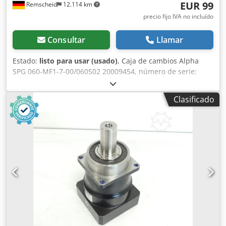
EUR 99
Remscheid
12.114 km
precio fijo IVA no incluído
Consultar
Llamar
Estado:
listo para usar (usado)
, Caja de cambios Alpha
SPG 060-MF1-7-00/060S02 20009454, número de serie:
1159634, usada, en buen estado de conservación, 100%
operativa, alcance de suministro según fotos. Dedpox
Clasificado
Dtxfjfx Aamskr