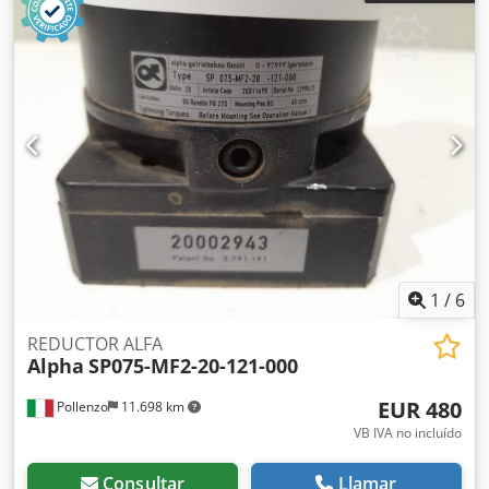
Dsdpfoymd Iwsx Aamjkr
1
/
6
REDUCTOR ALFA
Alpha
SP075-MF2-20-121-000
EUR 480
Pollenzo
11.698 km
VB IVA no incluído
Consultar
Llamar