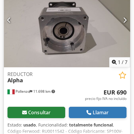
1
/
7
REDUCTOR
Alpha
EUR 690
Pollenzo
11.698 km
precio fijo IVA no incluído
Consultar
Llamar
Estado:
usado
, Funcionalidad:
totalmente funcional
,
Código Ferwood: RU0011542 - Código Fabricante: SP100V-