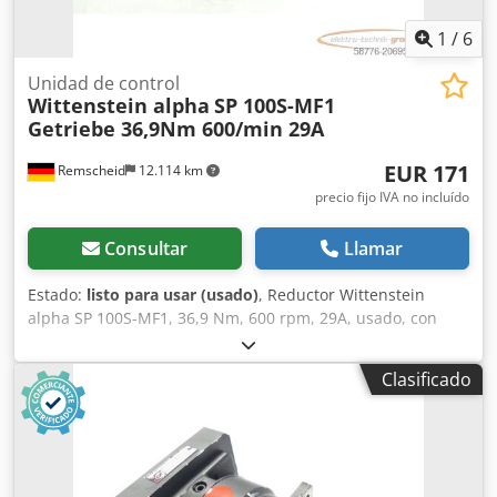
1
/
6
Unidad de control
Wittenstein alpha
SP 100S-MF1
Getriebe 36,9Nm 600/min 29A
EUR 171
Remscheid
12.114 km
precio fijo IVA no incluído
Consultar
Llamar
Estado:
listo para usar (usado)
, Reductor Wittenstein
alpha SP 100S-MF1, 36,9 Nm, 600 rpm, 29A, usado, con
leves signos de uso, 100% funcional, suministro según
fotos. Dkodpsx Dwi Iofx Aamjr
Clasificado