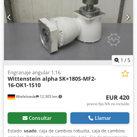
1
/
5
Engranaje angular 1:16
Wittenstein alpha
SK+180S-MF2-
16-OK1-1S10
EUR 420
Wiefelstede
12.305 km
precio fijo IVA no incluído
Consultar
Llamar
Estado:
usado
, caja de cambios robusta, caja de cambios