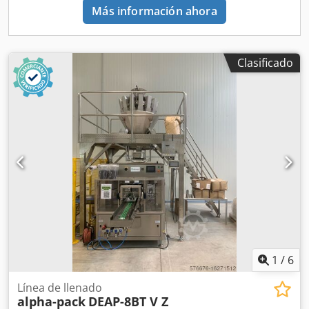
Más información ahora
por minuto y pueden utilizarse en casi cualquier sector
(por ejemplo, alimentación, medicina, cosmética y química
fina). Por tanto, nuestras innovadoras máquinas facilitan
enormemente su ciclo de envasado.
Clasificado
1
/
6
Línea de llenado
alpha-pack
DEAP-8BT V Z