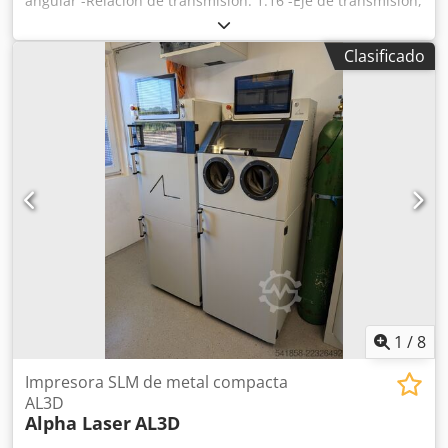
angular -Relación de transmisión: 1:16 -Eje de transmisión,
eje hueco: 38 mm -Eje de salida, eje: 48 mm -Con
embrague de dientes: -Cantidad: 1 unidad de caja de
Clasificado
cambios disponible -Precio: por unidad -Dimensiones:
470/240/A445 mm Dsdedkf Iqjpfx Aamekr -Peso: 59
kg/unidad
1
/
8
Impresora SLM de metal compacta
AL3D
Alpha Laser
AL3D