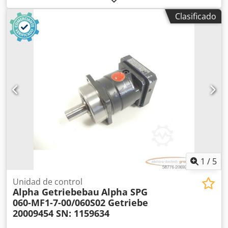
funcional, volumen de entrega según fotos Dedpfoy S
Clasificado
Nmkox Aamekr
1
/
5
Unidad de control
Alpha Getriebebau
Alpha SPG
060-MF1-7-00/060S02 Getriebe
20009454 SN: 1159634