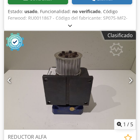
Estado:
usado
, Funcionalidad:
no verificado
, Código
Ferwood: RU0011867 - Código del fabricante: SP075-MF2-
20-121-000 - Estado: Usado - Funcionalidad: No probado -
Máquina compatible: - Si está interesado, ofrecemos
Clasificado
servicio de reacondicionamiento, contáctenos. 4KG
36X26X21 Dsdpfoymd Ecox Aamskr
1
/
5
REDUCTOR ALFA