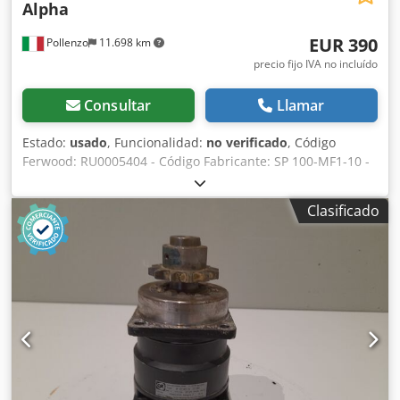
Alpha
EUR 390
Pollenzo
11.698 km
precio fijo IVA no incluído
Consultar
Llamar
Estado:
usado
, Funcionalidad:
no verificado
, Código
Ferwood: RU0005404 - Código Fabricante: SP 100-MF1-10 -
Estado: Usado - Funcionalidad: No probado - Si está
interesado ofrecemos un servicio de revisión, contáctenos.
Clasificado
Dsdpov Eflwofx Aamskr