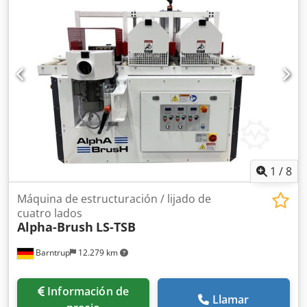
1
/
8
Máquina de estructuración / lijado de
cuatro lados
Alpha-Brush
LS-TSB
Barntrup
12.279 km
Información de
Llamar