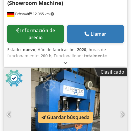
(Showroom Machine)
Erftstadt
12.065 km
Información de
Llamar
precio
Estado:
nuevo
, Año de fabricación:
2020
, horas de
funcionamiento:
200 h
, Funcionalidad:
totalmente
funcional
, MÁQUINA DE EXPOSICIÓN, la máquina
anunciada nunca se entregó y sólo se puso en marcha
Clasificado
para realizar pruebas. Rotación doypack máquina de
envolver DEAP-8BT: La máquina horizontal rotativa de
llenado y sellado de 8 estaciones llena y sella bolsas
Doypack stand-up y sella bolsas Doypack stand-up con
tiempos de ciclo de hasta 50 piezas por minuto. minuto. El
diseño compacto de la máquina rotativa ahorra mucho
espacio y es flexiblemente ajustable a diferentes anchos
Guardar búsqueda
de bolsa. Las máquinas rotativas de la serie AP son la
alternativa rentable a las complejas máquinas llenadoras
lineales sin sin largos tiempos de preparación. Las bolsas