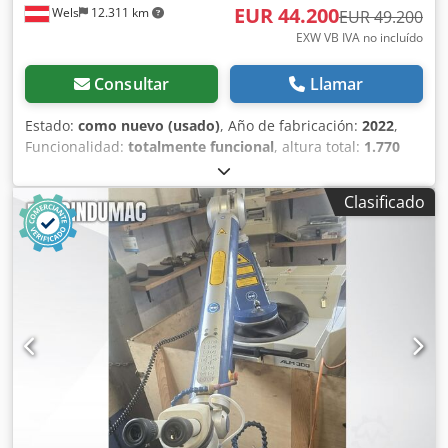
EUR 44.200
Wels
12.311 km
EUR 49.200
EXW VB IVA no incluído
Consultar
Llamar
Estado:
como nuevo (usado)
, Año de fabricación:
2022
,
Funcionalidad:
totalmente funcional
, altura total:
1.770
mm
, ancho total:
600 mm
, longitud total:
617 mm
, tensión
de entrada:
230 V
, tipo de refrigeración:
aire
,
Clasificado
Equipamiento:
documentación / manual, placa de
características disponible
, Gracias al sistema de cartuchos
de construcción cerrado, esta impresora 3D es perfecta
para la creación de prototipos, el sector dental o incluso
para fines formativos, ya que no existe contacto con el
polvo metálico, ni en la preparación de la pieza ni durante
el propio proceso de impresión. AL3D-METAL 200-100
Impresora 3D de metal para la fabricación aditiva TIPO DE
LÁSER: Láser de fibra Dksdpfx Aszlnh Rsamor Longitud de
onda: 1070 nm Potencia media: 200 W Modo de
funcionamiento: CW Diámetro del foco: 50 μm Velocidad de
escaneo: máx. 5 m/s Parámetros del proceso: Posibilidad