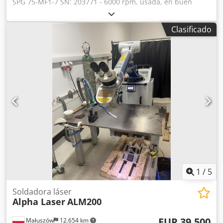
SPG 75-MF1-7 SN: 203771 - 6000 rpm, usada, en buen
estado de conservación, 100% funcional, alcance de
suministro según fotos. Dkodpfxoy Nn Hkj Aamor
Clasificado
1
/
5
Soldadora láser
Alpha Laser
ALM200
EUR 39.500
Małuszów
12.654 km