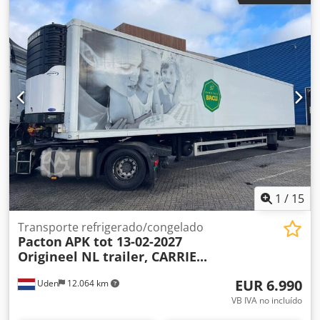
completa - Eje elevador - Eje direccional - Transmisión
automática. Longitud: 815 cm Ancho: 245 cm Altura: 108
cm Capacidad de carga: 14.400 kg Disponemos de un stock
continuo, consulte nuestra página web. Los precios son
con entrega en Nuland. Van de Wert Trading B.V. tiene un
stock variable de máquinas, camiones, remolques y
accesorios. Todas nuestras entregas se realizan a precios
de mercado y en condiciones "tal cual", sin garantías
(consulte nuestras condiciones generales). Para concertar
una visita y/o una prueba de conducción, puede solicitar
una cita sin compromiso. Dsdpfxozqhkvs Ad Ssck Llámenos
con antelación, ya que no siempre estamos presentes. Van
de Wert Trading B.V. Bedrijfsstraat 3 5391 LR Nuland
1
/
15
Transporte refrigerado/congelado
Pacton
APK tot 13-02-2027
Origineel NL trailer, CARRIE...
EUR 6.990
Uden
12.064 km
VB IVA no incluído