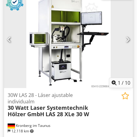
Salida para madera triturada: Ø 160 mm - Dimensiones
(largo/ancho/alto): 1400x800x2000 mm - Peso: 840 kg
VENTAJAS – Fabricación alemana – Muy buen estado –
Astilladora usada Precio neto: 23.900 PLN Dcedozh H
Tdopfx Ad Sok Precio neto: 5.690 EUR según tipo de cambio
de 4,2 EUR (Los precios pueden variar dependiendo de las
fluctuaciones)
1
/
10
30W LAS 28 - Láser ajustable
individualm
30 Watt Laser Systemtechnik
Hölzer GmbH
LAS 28 XLe 30 W
Kronberg im Taunus
12.118 km