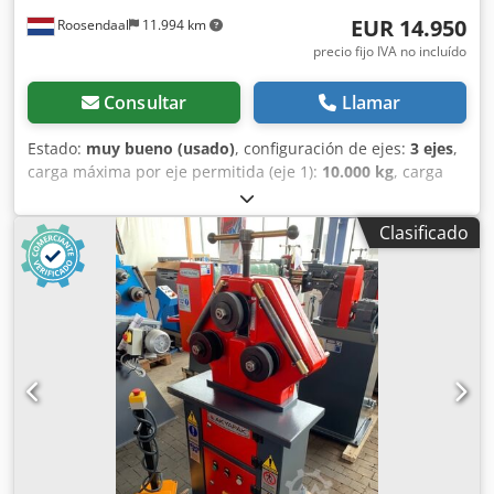
EUR 14.950
Roosendaal
11.994 km
precio fijo IVA no incluído
Consultar
Llamar
Estado:
muy bueno (usado)
, configuración de ejes:
3 ejes
,
carga máxima por eje permitida (eje 1):
10.000 kg
, carga
máxima permitida por eje (eje 2):
9.000 kg
, carga de eje
permitida (eje 3):
9.000 kg
, primer registro:
10/1993
,
Clasificado
longitud del espacio de carga:
7.010 mm
, anchura del
espacio de carga:
2.480 mm
, longitud total:
10.610 mm
,
ancho total:
2.490 mm
, distancia entre ejes:
6.210 mm
,
color:
otro
, Año de fabricación:
1993
, Configuración de los
ejes Carga máxima en el eje delantero: 000 kg Eje trasero
1: Carga máxima en el eje: 9000 kg Eje trasero 2: Carga
máxima en el eje: 9000 kg Pesos Peso en vacío: 6.220 kg
Carga útil: 21.780 kg Peso máximo autorizado: 28.000 kg
Funcionalidad Altura de la plataforma de carga: 92 cm
Mantenimiento, historial y estado ITV (Inspección Técnica
de Vehículos): válida hasta el 12.2026 Estado técnico: muy