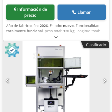
Información de
Llamar
precio
Año de fabricación:
2026
, Estado:
nuevo
, Funcionalidad:
totalmente funcional
, peso total:
120 kg
, longitud total:
900 mm
, ancho total:
1.550 mm
, altura total:
2.050 mm
,
frecuencia de entrada:
50 Hz
, potencia del láser:
30 W
,
Clasificado
longitud de onda del láser:
1.064 nm
, tipo de refrigeración:
aire
, tipo de corriente de entrada:
Aire acondicionado
,
tipo de láser:
láser de fibra
, El sistema universal de
marcado por láser LAS 28 XLe de Systemtechnik Hölzer
GmbH puede utilizarse para una amplia gama de
aplicaciones de marcado. Con el láser de fibra integrado
puede marcar casi todos los materiales, como acero,
carburo, aluminio y plásticos. Dependiendo de los
requisitos, el sistema puede equiparse con un láser de
fibra de 20, 30 ó 50 vatios. Para el marcado permanente, el
uso del láser es necesario en muchas industrias. Con el
potente software para láser, se pueden realizar textos,
números, códigos 2D, códigos QR y logotipos con unos