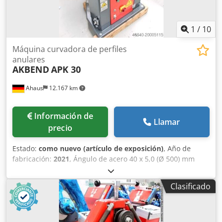
1
/
10
Máquina curvadora de perfiles
anulares
AKBEND
APK 30
Ahaus
12.167 km
Información de
Llamar
precio
Estado:
como nuevo (artículo de exposición)
, Año de
fabricación:
2021
, Ángulo de acero 40 x 5,0 (Ø 500) mm
Acero I - plano 80 x 15 (Ø 700) mm Viga I - en vertical 50 x
10 (Ø 800) mm Material redondo 30,0 (Ø 700) mm Diámetro
Clasificado
bruto máx. 60 x 2 (Ø 1200) mm Material cuadrado 50 x 30 x
3 mm Dimensiones L-A-H 670 x 530 x 1350 mm Peso 185 kg
Potencia total requerida 0,75 kW Máquina de exposición
del año 2021 con sólo aprox. 2 horas de funcionamiento