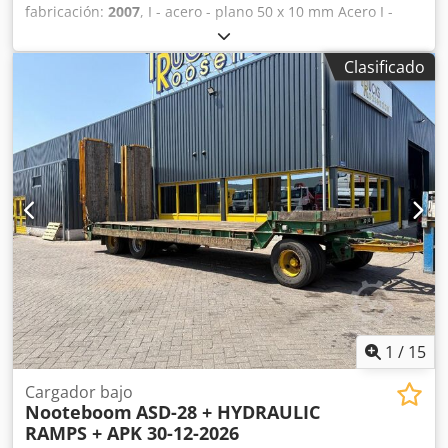
fabricación:
2007
, I - acero - plano 50 x 10 mm Acero I -
vertical 80 x 15 mm Acero en ángulo 50 mm Dodpfxjt U R H
Uj Ad Sock Material redondo 30,0 mm Diámetro en bruto
Clasificado
máx. 1 1/2" mm Material macizo - diámetro 30,0 mm Peso
0,185 toneladas Dimensiones L-A-H 670 x 530 x 1350 mm
Material cuadrado 40 x 40 x 3 mm Tubos 60 x 2,0 mm
Potencia total necesaria 0,75 kW Unidad de demostración
Equipamiento: - Bastidor base de la máquina - Interruptor
de pedal - Rodillos estándar (divididos) - Posibilidad de
plegado horizontal y vertical
1
/
15
Cargador bajo
Nooteboom
ASD-28 + HYDRAULIC
RAMPS + APK 30-12-2026