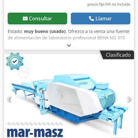
precio fijo IVA no incluído
Consultar
Llamar
Estado:
muy bueno (usado)
, Ofrezco a la venta una fuente
de alimentación de laboratorio profesional BEHA NG 310
P10 (UNIWATT), diseñada para aplicaciones de servicio
técnico, laboratorio, educación y pruebas de dispositivos
Clasificado
electrónicos. El dispositivo ha sido revisado y está en
perfecto estado de funcionamiento. Está equipado con dos
salidas regulables de forma independiente de 0–30 V / 3 A
y una salida estabilizada adicional de 5 V / 3 A CC. La
fuente de alimentación cuenta con pantallas digitales y la
posibilidad de medir el voltaje y la corriente. La carcasa
presenta los típicos signos de uso, visibles en las
fotografías. Se vende exactamente en el estado que se
muestra en las imágenes. Datos técnicos: • Fabricante: CH.
BEHA GmbH • Modelo: NG 310 P10 • Voltaje de
alimentación: 230 V CA, 50/60 Hz • Consumo de corriente:
2,2 A • Salidas: Djdpfx Ajzrttfsd Sjck 2 × 0–30 V CC / 3 A 5 V
CC / 3 A • Entrada de medición: 0–100 V CC • Indicadores