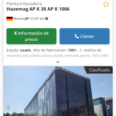
Mantenimiento ITV (Inspección Técnica de Vehículos):
Planta trituradora
Hazemag
AP K 30 AP K 1006
válida hasta el 02.2027 Estado Estado general: muy bueno
Dsdpfezklabsx Ad Ssck Estado técnico: muy bueno Estado
Warburg
12.241 km
estético: muy bueno Identificación Matrícula: OL-96-YL
Información de
Llamar
precio
Estado:
usado
, Año de fabricación:
1981
, -1- molino de
impacto para piedra dura usado, entrada aprox. 350 x 690
mm, rotor 1000 x 670 mm, capacidad hasta 40 t/h,
alimentación hasta 180 mm, grano final 0/35 mm Dcedew
Clasificado
N Hk Hspfx Ad Ssk