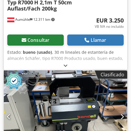
Typ R7000
H 2,1m T 50cm
Auflast/Fach 200kg
EUR 3.250
Aumühle
12.311 km
VB IVA no incluído
Consultar
Llamar
Estado:
bueno (usado)
, 30 m lineales de estantería de
almacén Schäfer, tipo R7000 Producto usado, buen estado,
ver imágenes Altura: 2,1 m Profundidad: 50 cm Carga por
estante: 200 kg Ancho del módulo: aprox. 99,8 cm Precio
Clasificado
negociable: 3.250 € netos, recogida en almacén Dsdpfeh
Eulkex Ad Ssck La oferta incluye: + 31 unidades de
soportes o marcos, 2,1 m, galvanizados + 120 unidades de
estantes, 200 kg de carga por estante, galvanizados 4
niveles por módulo (naturalmente, se pueden ofrecer más
niveles con un coste adicional) Disponible en diferentes
alturas, hasta 12 m. El producto está en stock. El
transporte y el montaje se pueden realizar bajo petición.
Las visitas se pueden concertar en cualquier momento.