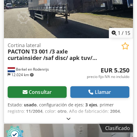
1
/
15
Cortina lateral
PACTON
T3 001 /3 axle
curtainsider /saf disc/ apk tuv/...
EUR 5.250
Berkel en Rodenrijs
12.024 km
precio fijo IVA no incluído
Consultar
Llamar
Estado:
usado
, configuración de ejes:
3 ejes
, primer
registro:
11/2004
, color:
otro
, Año de fabricación:
2004
,
Peso en vacío: 6.600 kg Eje 1: lado izquierdo, 10 mm; lado
derecho, 10 mm Dedpfxozgtgzj Ad Seck Eje 2: lado
Clasificado
izquierdo, 6 mm; lado derecho, 6 mm Eje 3: lado izquierdo,
10 mm; lado derecho, 10 mm