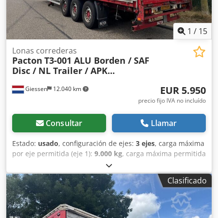
1
/
15
Lonas correderas
Pacton
T3-001 ALU Borden / SAF
Disc / NL Trailer / APK...
EUR 5.950
Giessen
12.040 km
precio fijo IVA no incluído
Consultar
Llamar
Estado:
usado
, configuración de ejes:
3 ejes
, carga máxima
por eje permitida (eje 1):
9.000 kg
, carga máxima permitida
por eje (eje 2):
9.000 kg
, carga de eje permitida (eje 3):
9.000 kg
, primer registro:
10/2006
, longitud total:
13.890
Clasificado
mm
, ancho total:
2.550 mm
, amortiguación:
aire
, tamaño
del neumático:
385/65 R22.5
, distancia entre ejes:
9.110
mm
, color:
otro
, Año de fabricación:
2006
, Equipamiento:
ABS
, = Opciones y accesorios adicionales = - Suspensión