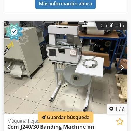
una resistencia de aproximadamente 45 kp/mm²). Estado:
Más información ahora
Máquina usada. Estado visual conforme a las fotografías.
Construcción industrial robusta y pesada. Ideal para
talleres de herrería, producción de estructuras de acero y
talleres dedicados al mecanizado de metales.
Clasificado
1
/
8
Guardar búsqueda
Máquina flejadora sobre base
Com J240/30
Banding Machine on