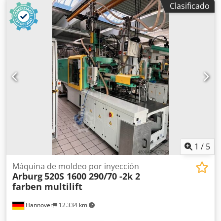
Clasificado
AKP28 + AKP10 N° de pieza de repuesto: 250.957 N.º de
fabricante: R9 R9Clave de tipo: A10VS0 28 DFR1/31R-
PPA12KB2-S1894, A10VS0 10 DFR1/52R-VSA14N00-S2679El
número antes de la primera barra describe la serie del
dispositivo. Por este motivo, el número del código de tipo
que aparece en su repuesto antiguo puede ser diferente.
Si tiene alguna pregunta, no dude en contactarnos.
1
/
5
Máquina de moldeo por inyección
Arburg
520S 1600 290/70 -2k 2
farben multilift
Hannover
12.334 km