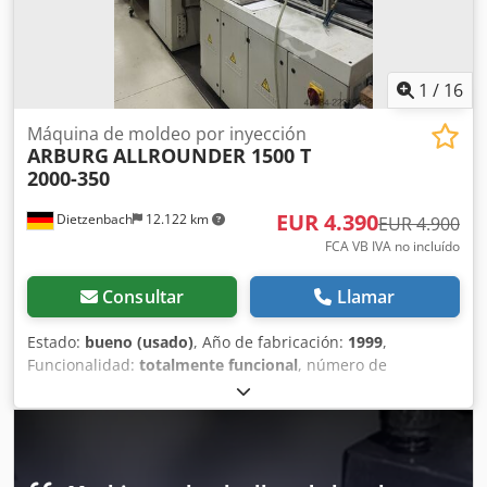
1
/
16
Máquina de moldeo por inyección
ARBURG
ALLROUNDER 1500 T
2000-350
EUR 4.390
Dietzenbach
12.122 km
EUR 4.900
FCA VB IVA no incluído
Consultar
Llamar
Estado:
bueno (usado)
, Año de fabricación:
1999
,
Funcionalidad:
totalmente funcional
, número de
máquina/vehículo:
178759
, fuerza de sujeción:
2.000 kN
,
diámetro del tornillo:
35 mm
, altura de instalación:
350
mm
, longitud total:
5.000 mm
, ancho total:
2.200 mm
,
altura total:
3.800 mm
, peso total:
13.000 kg
, potencia:
53,5 kW (72,74 CV)
, frecuencia de entrada:
50 Hz
, tensión