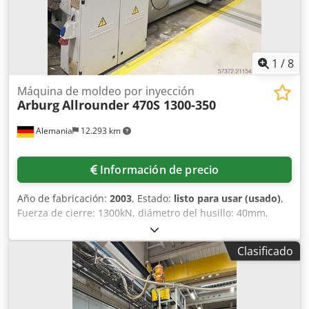
disponible. Es posible inspección en el lugar. Dsdpfx
Aoyddy Iskrsck
1
/
8
Máquina de moldeo por inyección
Arburg
Allrounder 470S 1300-350
Alemania
12.293 km
Información de precio
Año de fabricación:
2003
, Estado:
listo para usar (usado)
,
Fuerza de cierre: 1300kN, diámetro del husillo: 40mm,
presión máxima de inyección: 2120bar, volumen de
inyección: 182m³, peso del disparo: 153g, distancia entre
Clasificado
columnas: 470mm/470mm, dimensiones de las placas X/Y:
650mm/650mm, altura mínima de montaje del molde:
275mm, carrera máxima de apertura: 850mm, centrado:
125mm. Dimensiones de la máquina X/Y/Z: aprox.