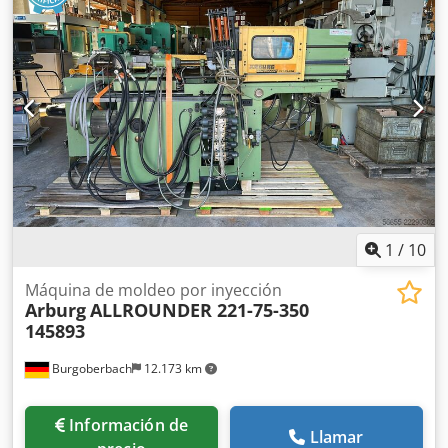
entrada:
400 V
, corriente de entrada:
64 A
, fabricante de
controles:
SELOGICA
, tensión de control:
230 V
, ARBURG
ALLROUNDER 220 S 180-70, máquina de inyección -
Corriente nominal del calentador del motor: 57 A - Incluye
sistema de extracción, fabricante MARCZINKOWSKI
Atención: el artículo debe recogerse obligatoriamente el
03.09.2026 en una fecha que aún está por confirmar.
Dcodpozldp Rjfx Akrjk FCA D-58507 Lüdenscheid - cargado
en un camión.
1
/
10
Máquina de moldeo por inyección
Arburg
ALLROUNDER 221-75-350
145893
Burgoberbach
12.173 km
Información de
Llamar