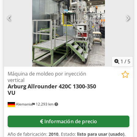
4600mm/1600mm/2200mm, peso: aprox. 5500kg. La
unidad de cierre presenta una fuga de aceite en el cilindro
de cierre. Documentación disponible. Es posible la
inspección in situ. Dcodpfsygw Sijx Akrek
1
/
5
Máquina de moldeo por inyección
vertical
Arburg
Allrounder 420C 1300-350
VU
Alemania
12.293 km
Información de precio
Año de fabricación:
2010
, Estado:
listo para usar (usado)
,