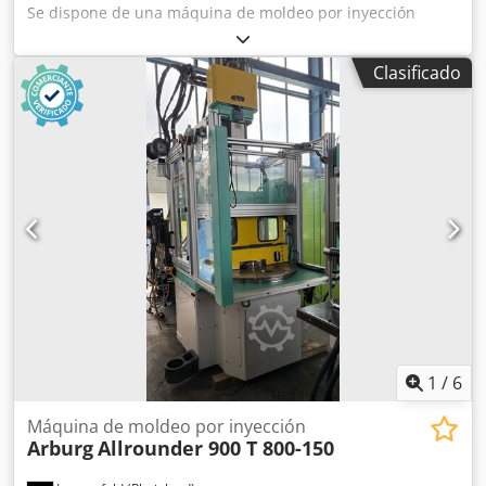
Se dispone de una máquina de moldeo por inyección
vertical Arburg con una unidad de inyección horizontal.
Fuerza de cierre: 1300 kN, carrera de apertura: 500 mm,
Clasificado
altura mínima de instalación del molde: 250 mm, distancia
entre placas: 750 mm, distancia entre columnas X/Y: 420
mm/420 mm, dimensiones de las placas X/Y: 605 mm/605
mm, peso máximo del molde: 650 kg, carrera del eyector:
175 mm. Dimensiones de la máquina X/Y/Z: aprox. 4350
mm/1650 mm/2100 mm, peso: aprox. 4300 kg, horas de
funcionamiento: aprox. 80.131 h. La máquina está
defectuosa y ya no es funcional ni operativa. Solo puede
utilizarse como fuente de repuestos. Documentación
disponible. Es posible visitar la máquina in situ.
Djdpoyddzfefx Akrsck
1
/
6
Máquina de moldeo por inyección
Arburg
Allrounder 900 T 800-150