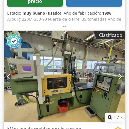
precio
Estado:
muy bueno (usado)
, Año de fabricación:
1996
,
Arburg 220M-350-90 Fuerza de cierre: 35 toneladas Año de
fabricación: 1996 Husillo: 20 mm Dodpex Nwi Ijfx Akreck
Distancia entre columnas: 22x22
Clasificado
1
/
3
Máquina de moldeo por inyección