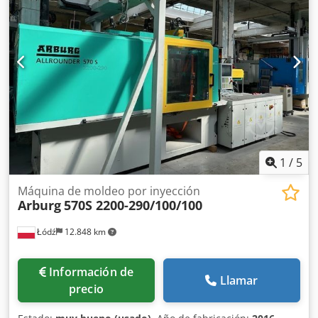
mm; relación longitud/diámetro del tornillo (L/D): 20, 30 %
de fibra de vidrio Volumen máximo de fusión: 144 cm³
Dcsdpfx Akozilqkjrek Mth: 35047; dimensiones de la
bomba (an x la x al): 3700 x 1650 x 2600 mm Peso: 3650 kg
Idiomas: checo, inglés, alemán Estado: la máquina se
encuentra en excelentes condiciones En funcionamiento
hasta el 30 de marzo de 2024; actualmente, no está
conectada a la corriente.
1
/
5
Máquina de moldeo por inyección
Arburg
570S 2200-290/100/100
Łódź
12.848 km
Información de
Llamar
precio