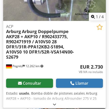
1
/
4
ACP
Arburg
Arburg Doppelpumpe
AKP28 + AKP10 / R902433775,
R902471919 / A10VS0 28
DFR1/31R-PPA12KB2-S1894,
A10VS0 10 DFR1/52R-VSA14N00-
S2679
EUR 2.730
Pegnitz
12.262 km
VB IVA no incluído
Consultar
Llamar
Estado:
usado
, Bomba doble de pistones axiales Arburg
AKP28 + AKP10 - tomado de Arburg Allrounder 275 V 25
tomado de la máquina en marcha - totalmente
funcionalFabricante: Arburg Dcjdpfx Aeu Tv A Rokrek Tipo: