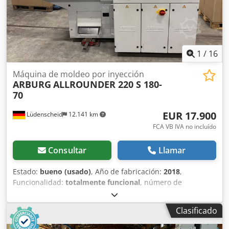
1
/
16
Máquina de moldeo por inyección
ARBURG
ALLROUNDER 220 S 180-
70
EUR 17.900
Lüdenscheid
12.141 km
FCA VB IVA no incluído
Consultar
Llamar
Estado:
bueno (usado)
, Año de fabricación:
2018
,
Funcionalidad:
totalmente funcional
, número de
máquina/vehículo:
243708
, diámetro del tornillo:
15 mm
,
longitud total:
2.500 mm
, ancho total:
1.500 mm
, altura
Clasificado
total:
2.500 mm
, peso total:
1.700 kg
, potencia:
39 kW
(53,03 CV)
, frecuencia de entrada:
50 Hz
, tensión de