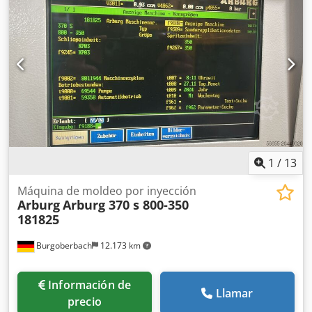
POTENCIA DE CIERRE 1300 kN DIMENSIONES DE PLATOS
660x840 CARRERA DE APERTURA 575mm DISTANCIA
MAXIMA ENTRE PLATOS 800/850 DISTANCIA ENTRE
COLUMNAS 420x420/470x470 DE HUSILLO 50mm VOLUMEN
DE INYECCIÓN 353cm3 PESO DE INYECCIÓN 117 AÑO DE
FABRICACION 2000 PRESIÓN DE INYECCIÓN 2500bar
1
/
13
Máquina de moldeo por inyección
Arburg
Arburg 370 s 800-350
181825
Burgoberbach
12.173 km
Información de
Llamar
precio