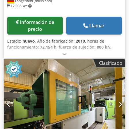
Langenfeld (Rheinland)
12.098 km
Información de
Llamar
precio
Estado:
nuevo
, Año de fabricación:
2010
, horas de
funcionamiento:
72.154 h
, fuerza de sujeción:
800 kN
,
diámetro del tornillo:
25 mm
, volumen de desplazamiento:
54 cm³
, ARBURG Allrounder 900 T 800-150 Nº de
Clasificado
inventario: 503576 Fabricante: ARBURG Modelo: Allrounder
900 T 800-150 Sistema de control: Año de fabricación: 2010
Horas de funcionamiento: 72.154 h Datos técnicos –
Unidad de cierre Fuerza de cierre: 800 kN Distancia entre
columnas (h x v): 900 x 900 mm Altura mínima del molde:
250 mm Distancia máxima entre platos: 550 mm Recorrido
de apertura: 300 mm Diámetro de la mesa giratoria: 900
mm Carrera del expulsor: 150 mm Fuerza del expulsor: 46
kN Centrado, placa móvil (D): 90 mm Centrado, placa fija
(D): 90 mm Datos técnicos – Unidad de inyección Diámetro
del husillo: 25 mm Volumen de inyección: 54 ccm Dcedoytd