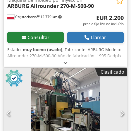
ARBURG
Allrounder 270-M-500-90
EUR 2.200
Częstochowa
12.779 km
precio fijo IVA no incluído
Consultar
Llamar
Estado:
muy bueno (usado)
, Fabricante: ARBURG Modelo:
Allrounder 270-M-500-90 Año de fabricación: 1995 Dedpfx
Aox Eitbokrock Número de serie: 164822 Sistema de
control: Unidad de control: Arburg Multronica Unidad de
Clasificado
inyección: Tipo de inyección: unidad de inyección vertical
Diámetro del husillo: Ø 20 mm Unidad de cierre: Fuerza de
cierre: 500 kN Equipamiento adicional: Pick system:
sistema de extracción de piezas Divider chute: canal de
separación / canal selectivo Carcasa: carcasa de protección
completa (enclosure)