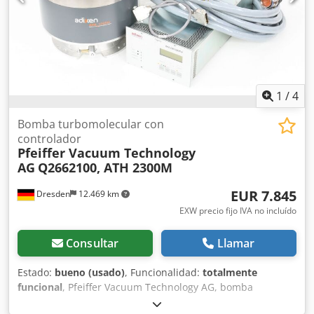
1
/
4
Bomba turbomolecular con
controlador
Pfeiffer Vacuum Technology
AG
Q2662100, ATH 2300M
EUR 7.845
Dresden
12.469 km
EXW precio fijo IVA no incluído
Consultar
Llamar
Estado:
bueno (usado)
, Funcionalidad:
totalmente
funcional
, Pfeiffer Vacuum Technology AG, bomba
turbomolecular con controlador MAGPOWER, Q2662100,