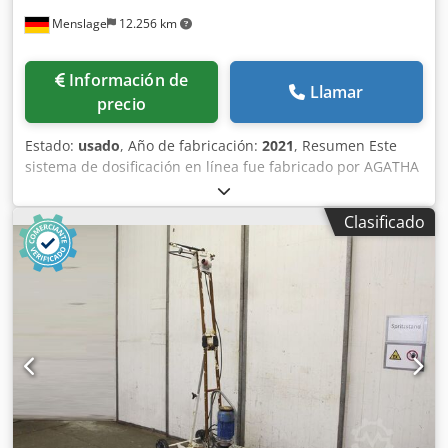
Menslage
12.256 km
Información de
Llamar
precio
Estado:
usado
, Año de fabricación:
2021
, Resumen Este
sistema de dosificación en línea fue fabricado por AGATHA
(Italia) en 2021. El AGATHA PRO es un dispositivo
automático compacto para la dosificación precisa de
Clasificado
estabilizantes líquidos, como Gomasol y Estabicel, en la
producción de vino. Puede integrarse directamente en
líneas de embotellado o filtración y, gracias a su sistema
de inyección controlado por caudal, garantiza una
dosificación precisa y homogénea. La máquina se
encuentra en buenas condiciones y está lista para su uso.
Datos técnicos - Aplicación: Dosificación de estabilizantes
líquidos en la producción de vino - Construcción: Acero
inoxidable AISI 304 - Dimensiones (largo × ancho × alto):
160 × 60 × 80 cm - Peso: 140 kg Djdpfx Apeyb Tafsbokr -
Control: Pantalla táctil con software de dosificación -