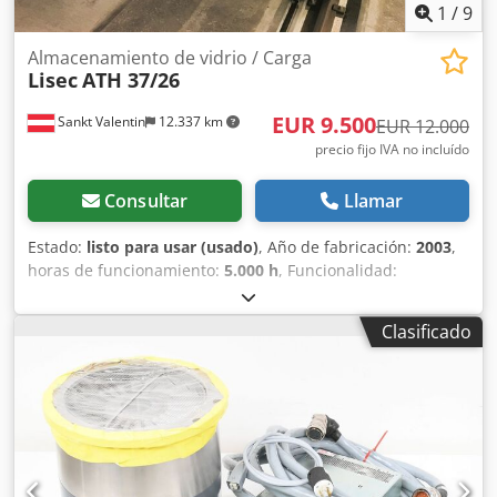
1
/
9
Almacenamiento de vidrio / Carga
Lisec
ATH 37/26
EUR 9.500
Sankt Valentin
12.337 km
EUR 12.000
precio fijo IVA no incluído
Consultar
Llamar
Estado:
listo para usar (usado)
, Año de fabricación:
2003
,
horas de funcionamiento:
5.000 h
, Funcionalidad:
totalmente funcional
, número de cajones:
30
, Almacén de
vidrio con carga Lisec tipo ATH Estanterías de
Clasificado
almacenamiento: 30 posiciones Estanterías de
almacenamiento desplazables manualmente
Dkjdpfoyxnfrox Apbjr