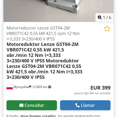
1
/
6
Motorreductor Lenze GST04-2M
VBR071C42 0,55 kW 421,5 rpm 12 Nm
i=3,333 3×230/400 V IP55
Motoreduktor Lenze GST04-2M
VBR071C42 0,55 kW 421,5
obr./min 12 Nm i=3,333
3×230/400 V IP55
Motoreduktor
Lenze GST04-2M VBR071C42 0,55
kW 421,5 obr./min 12 Nm i=3,333
3×230/400 V IP55
EUR 399
Wymysłów
12.800 km
precio fijo IVA no incluído
Consultar
Llamar
Estado:
muy bueno (usado)
, Se vende motorreductor