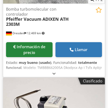
Bomba turbomolecular con
controlador
Pfeiffer Vacuum
ADIXEN ATH
2303M
Dresden
12.469 km
Información de
Llamar
precio
Estado:
muy bueno (usado)
, Funcionalidad:
totalmente
funcional
, Modelo: TMBBB662005A Dkodpsx Ap I Tsfx Apbjr
Modelo de bomba: TMB10662005A Tipo de bomba: ADIXEN
ATH2303M Modelo de controlador: 123744 Tipo de
Clasificado
controlador: OBCV4 PROF IP54 Firmware: Vi 3.01.00 / Vv
1.08.02 / Vm 3.11 Año de fabricación: 2018/2019 Horas de
funcionamiento de la bomba: aprox. 25.000 h