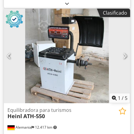
Ancho: 67 mm Alto: 100 mm Dodpjzd S Sqofx Apbskr
Profundidad: 120 mm Peso: 426 g Estado: Como nuevo
Clasificado
1
/
5
Equilibradora para turismos
Heinl
ATH-550
Alemania
12.417 km