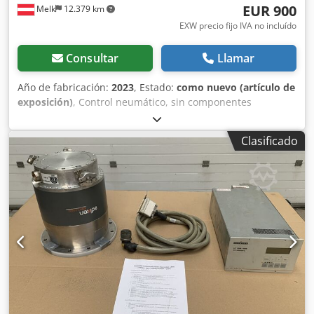
EUR 900
Melk
12.379 km
EXW precio fijo IVA no incluído
Consultar
Llamar
Año de fabricación:
2023
, Estado:
como nuevo (artículo de
exposición)
, Control neumático, sin componentes
eléctricos Portaherramientas para guardar llaves de
impacto y vasos Gancho de retención para asegurar las
Clasificado
ruedas contra caídas Ruedas bloqueables para bloquear el
soporte de las ruedas Dksdpon Atm Iofx Apbor Capacidad
de carga 65 kg Altura de elevación 1,2 m Altura mínima de
la sala 2,8 m