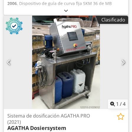
2006
, Dispositivo de guía de curva fija SKM 36 de MB
Bäuerle con expulsor, totalmente reacondicionado con
bandas, correas y cojinetes nuevos. Dodpfezmqmfsx
Clasificado
Apbokr Compatible con Prestige NET y CAS, con conector
adaptador.
1
/
4
Sistema de dosificación AGATHA PRO
(2021)
AGATHA
Dosiersystem