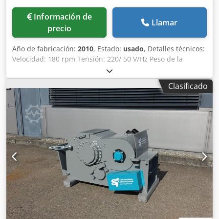
Información de
Llamar
precio
Año de fabricación:
2010
, Estado:
usado
, Detalles técnicos:
Velocidad: 180 rpm Tensión: 220/ 50 V/Hz Peso de la
máquina aprox.: 150 kg Dimensiones de la máquina aprox.
LxAnxAl: 1,2 x 0,8 x 1,3 m Potencia total necesaria: 550 kW
Clasificado
Equilibradora de neumáticos para coches Dkjdpfx Aou Ic
Aiepber El proceso de equilibrado es automático con
frenado de la rueda. La selección del programa permite
elegir entre 11 métodos de equilibrado. Pantalla LED
controlada por microprocesador con indicación digital del
peso. Orificio central de la llanta Ø 40 - 154mm Ejes Ø
36mm Velocidad de medición 120 rpm. Tiempo de
medición 5 - 10 seg. Tamaños de cono: Ø 44 - 63mm; Ø 61 -
79mm; Ø 77 - 114mm; Ø 107 - 154mm Dimensión de la
rueda: Anchura de la llanta: 1,5" - 18 Ø de llanta máx. 10" -
24 Ø de rueda máx. 890mm Peso máximo de la rueda: 65
kg *