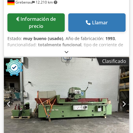
Grebenau
12.210 km
Información de
Llamar
precio
Estado:
muy bueno (usado)
, Año de fabricación:
1993
,
Funcionalidad:
totalmente funcional
, tipo de corriente de
entrada:
trifásico
, tensión de entrada:
400 V
, peso total:
390 kg
, capacidad de refrigeración:
9,5 kW (12,92 CV)
,
Clasificado
Enfriador de agua fría Dsdpfxsw D T T Eo Apbekr
Capacidad de refrigeración: 6 kW Peso: 110 kg.