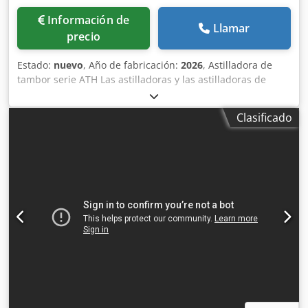
mantenimiento - Uso flexible - Producción personalizada
Información de
Llamar
precio
Estado:
nuevo
, Año de fabricación:
2026
, Astilladora de
tambor serie ATH Las astilladoras y las astilladoras de
tambor con alimentación horizontal de S&F se utilizan en
muchos sectores de la industria de transformación de la
Clasificado
madera (aserraderos, fábricas de madera). Las astilladoras
de la serie «ATH» producen astillas de alta calidad y
homogéneas con una baja proporción de finos de madera
residual, por ejemplo como astillas de calidad para la
industria de la celulosa o como astillas de combustible
para la generación de energía. Serie ATH 220 - Altura de
alimentación: 200 mm - Anchura de alimentación: 500 |
700 | 1000 mm - Número de cuchillas astilladoras: 2 - 4
piezas - Número de contracuchillas: 2 piezas - Diámetro
del rotor: 520 mm Dkedpfeuz Hmxjx Apbor - Número de
rodillos de alimentación: 3 piezas - Rendimiento: hasta
aprox. 40 rm/h * - Longitud de astillado: 5 - 50 mm -
Potencia motriz astilladora: 22 - 110 kW - Potencia motriz