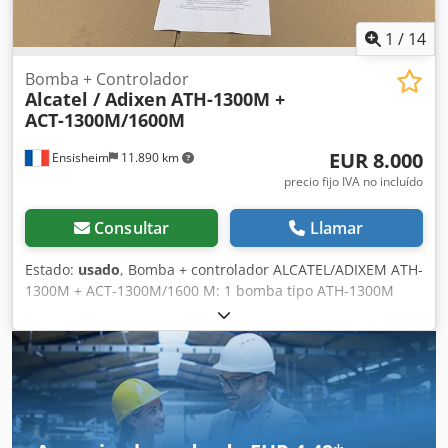
1
/
14
Bomba + Controlador
Alcatel / Adixen
ATH-1300M +
ACT-1300M/1600M
EUR 8.000
Ensisheim
11.890 km
precio fijo IVA no incluído
Consultar
Llamar
Estado:
usado
, Bomba + controlador ALCATEL/ADIXEM ATH-
1300M + ACT-1300M/1600 M: 1 bomba tipo ATH-1300M
Revoluciones máximas de la bomba: 34.000 rpm
Dksdpfjzmwmrsx Apber Brida: DN160/200/250 ISO-K 1
controlador tipo ACT-1300M/1600 M (Consulte los detalles
técnicos en las fotos) + 1 cable Equipamiento usado,
funcional, sin probar