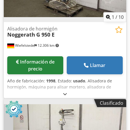
Alimentación: 230 V, ≈ 500 W - Equipamiento: Sensores de
caudal, alarmas, grado de protección IP65, fácil integración
en la línea de producción
1
/
10
Alisadora de hormigón
Noggerath
G 950 E
Wiefelstede
12.306 km
Información de
Llamar
precio
Año de fabricación:
1998
, Estado:
usado
, Alisadora de
hormigón, máquina para alisar mortero, alisadora de
hormigón -Fabricante: Noggerath, máquina portátil para
alisar hormigón, modelo G 950 E -Potencia: 2,4 kW -
Clasificado
Diámetro del disco: 790 mm Dsdeg T I Ndepfx Apbokr -
Dimensiones para el transporte: 1190/1000/A1410 mm -
Peso: 87 kg