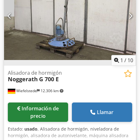
1
/
10
Alisadora de hormigón
Noggerath
G 700 E
Wiefelstede
12.306 km
Información de
Llamar
precio
Estado:
usado
, Alisadora de hormigón, niveladora de
hormigón, alisadora de autonivelante, máquina alisadora