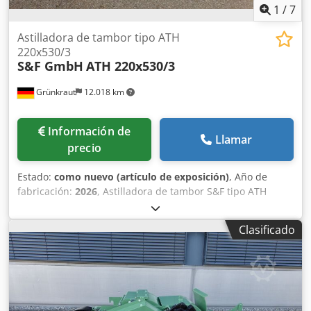
1
/
7
Astilladora de tambor tipo ATH
220x530/3
S&F GmbH
ATH 220x530/3
Grünkraut
12.018 km
Información de
Llamar
precio
Estado:
como nuevo (artículo de exposición)
, Año de
fabricación:
2026
, Astilladora de tambor S&F tipo ATH
220x530/3 Máquina de demostración / máquina para
ferias / máquina nueva Diseño sólido con larga vida útil
Clasificado
Altura de alimentación: 200 mm Anchura de alimentación:
500 mm Número de cuchillas de la astilladora: 2 piezas
Número de contracuchillas: 1 pieza Diámetro del rotor: 520
mm (rotor de acero macizo) Número de rodillos de
alimentación: 3 piezas Rendimiento: hasta aprox. 20 rm/h
* Longitud de astillado: aprox. 30 mm Potencia de