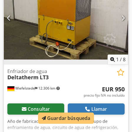
1
/
8
Enfriador de agua
Deltatherm
LT3
EUR 950
Wiefelstede
12.306 km
precio fijo IVA no incluído
Consultar
Llamar
Guardar búsqueda
Año de fabricación:
1984
, Estado:
usado
, Grupo de
enfriamiento de agua, circuito de agua de refrigeración,