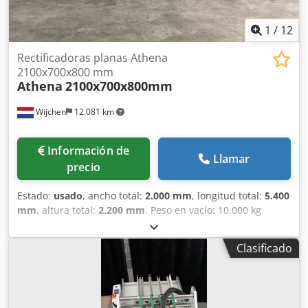
1
/
12
Rectificadoras planas Athena
2100x700x800 mm
Athena
2100x700x800mm
Wijchen
12.081 km
Información de
Llamar
precio
Estado:
usado
, ancho total:
2.000 mm
, longitud total:
5.400
mm
, altura total:
2.200 mm
, Peso en vacío: 10.000 kg
Precio: A consultar - Documentación disponible: No -
Certificado CE disponible: No - Recorrido del eje X [mm]:
Clasificado
2100 - Recorrido del eje Y [mm]: 700 - Recorrido del eje Z
[mm]: 800 - Ancho de la mesa [mm]: 2000 Dksdpfx Aexdb
Hkepbjr - Profundidad de la mesa [mm]: 600 - Ancho del
imán [mm]: 2000 - Profundidad del imán [mm]: 500 -