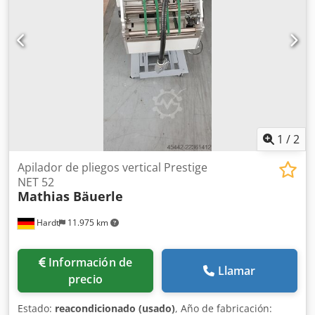
Dimensiones para transporte: 5400mm x 2000mm x
2200mm (largo x ancho x alto) - Peso de transporte [kg]:
10000kg - Paquetes de transporte [uds.]: 2 Información
financiera IVA: El precio indicado es neto, más IVA.
IVA/imposición sobre la diferencia: IVA deducible para
empresas Entrega y recompra posibles en cualquier
momento para todo tipo de equipamiento industrial. Lukas
van Rossum
1
/
2
Apilador de pliegos vertical Prestige
NET 52
Mathias Bäuerle
Hardt
11.975 km
Información de
Llamar
precio
Estado:
reacondicionado (usado)
, Año de fabricación: