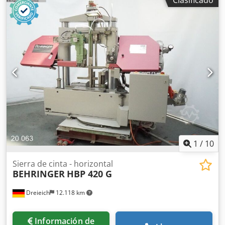
Clasificado
completa, etc. Todo está en perfecto estado. Dksdpfxszkq
Udo Amfer
1
/
10
Sierra de cinta - horizontal
BEHRINGER
HBP 420 G
Dreieich
12.118 km
Información de