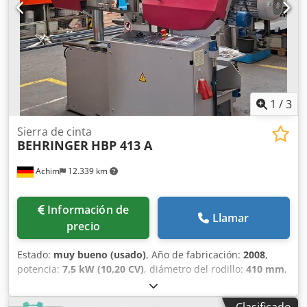
agotar existencias, reservado el derecho a venta
anticipada.
1
/
3
Sierra de cinta
BEHRINGER
HBP 413 A
Achim
12.339 km
Información de
Llamar
precio
Estado:
muy bueno (usado)
, Año de fabricación:
2008
,
potencia:
7,5 kW (10,20 CV)
, diámetro del rodillo:
410 mm
,
Equipamiento:
Marcado CE
, Behringer HBP 413 A, año de
fabricación 2008, muy poco uso, pintura original, revisión