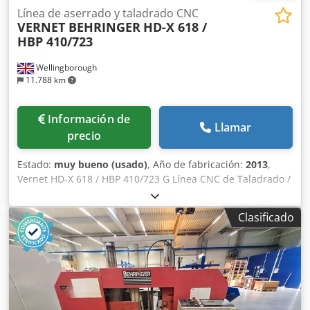
Línea de aserrado y taladrado CNC
VERNET BEHRINGER
HD-X 618 /
HBP 410/723
Wellingborough
11.788 km
Información de
Llamar
precio
Estado:
muy bueno (usado)
, Año de fabricación:
2013
,
Vernet HD-X 618 / HBP 410/723 G Línea CNC de Taladrado /
Corte – Año 2013. Taladro de 3 husillos. 16,5 metros de
alimentación de entrada. 14 metros de salida. Unidad de
Clasificado
empuje para avance. Fresado / Ranurado. Herramientas de
carburo sólido. Transportador para piezas pequeñas.
Trazado en cuatro caras. Djdpfx Ajx Rut Tomfokr
Transferencias transversales de entrada. Transferencias
transversales de salida.