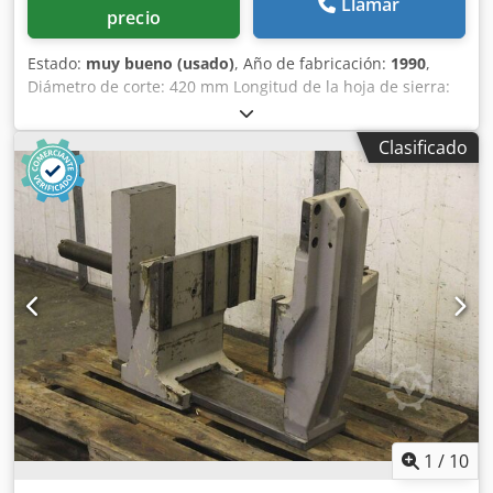
Llamar
precio
Estado:
muy bueno (usado)
, Año de fabricación:
1990
,
Diámetro de corte: 420 mm Longitud de la hoja de sierra:
5.800 mm Ancho de corte: 540 x 420 mm Altura de apoyo
del material: 830 mm Djdpozid Afjfx Amfokr Dimensiones
Clasificado
de la hoja de sierra: 5800 x 38 x 1,3 mm Cortes a inglete:
-/+ 90 - 45 grados Velocidad de corte: 17 - 110 m/min
Potencia del motor: 5,5 kW Tensión de funcionamiento: 400
V Peso de la máquina: aprox. 2,4 t Espacio necesario:
aprox. 3,40 x 1,40 x 2,30 m - Número de fábrica: 590218 -
Inclinación: -85°/+15° - Tensión para apilar - Transportador
de virutas - Avance del material mediante un rodillo de
transporte accionado eléctricamente con
elevación/descenso hidráulico - Sistema de refrigeración -
Lámpara de máquina
1
/
10