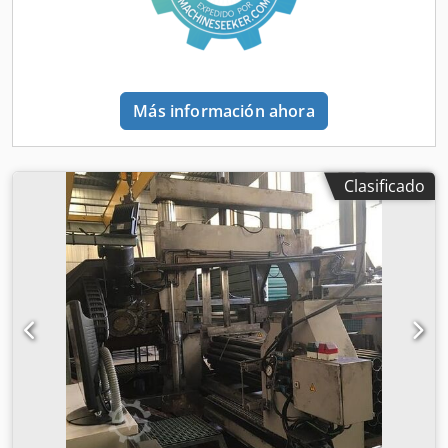
Panel de control en la parte frontal derecha * Incl.
pulsador para manejo manual (ajuste/corte único) -
Sujeción de material electrohidráulica - Velocidad de corte
infinitamente variable .. 20-140 m/min. - Transportador de
virutas electromotorizado - Ajuste manual de la zona de
Más información ahora
avance del material * Con volante, incl. indicador
analógico de valores - Ajuste automático de la altura del
bastidor de la sierra * Incl. dispositivo para detección de
material (inicio de corte) - Sistema de refrigeración
Clasificado