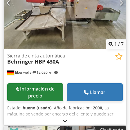
1
/
7
Sierra de cinta automática
Behringer
HBP 430A
Ebenweiler
12.020 km
Información de
Llamar
precio
Estado:
bueno (usado)
, Año de fabricación:
2000
, La
máquina se vende por encargo del cliente y puede ser
inspeccionada bajo tensión. Ubicación de la máquina:
República Checa (Brno) Cortadora automática de banda
Clasificado