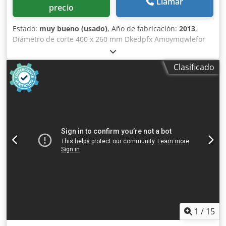
Llamar
precio
Estado:
muy bueno (usado)
, Año de fabricación:
2013
,
Diámetro de corte 400 x 260 mm Dkedpfx Amoymqwlefor
Longitud de la cinta de sierra 4640 mm Ancho de corte 400
mm Potencia total requerida 8 kW Peso de la máquina
Clasificado
aprox. 2,2 t Espacio requerido aprox. 2,6 x 1,8 x 1,8 m
1
/
15