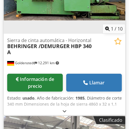
construcción de maquinaria y la industria metalúrgica.
Longitudes, ingletes a ambos lados, transporte, todo de
forma automática.
1
/
10
Sierra de cinta automática - Horizontal
BEHRINGER /DEMURGER
HBP 340
A
Goldenstedt
12.291 km
Información de
Llamar
precio
Estado:
usado
, Año de fabricación:
1985
, Diámetro de corte
340 mm Dimensiones de la hoja de sierra 4860 x 32 x 1,1
mm Área de corte cuadrada 340 x 340 mm Velocidad de
corte 17 - 120 m/min Motor de accionamiento 4 kW Peso de
Clasificado
la máquina aprox. 2,5 t Dimensiones aprox. 2600 x 2600 x
1650 mm Incluye transportador de virutas y bandeja para