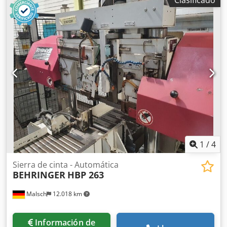
Behringer HBP 430A Año de fabricación: 2000 Dimensiones
de la hoja de sierra: 5800x54x1,3 mm Área de trabajo:
redondo 430 mm / plano 430 x 430 mm Medida mínima de
material: 15x10x15 mm Longitud mínima de corte: 8 mm
Velocidad de corte: 17 – 110 m/min Potencia del motor de
la sierra: 7,5 kW Potencia conectada: 11 kW Dkodpfx
Ajylmlijmfsr Dimensiones (LxAxA): 410 x 230 x 210 cm Peso:
aprox. 3400 kg
1
/
4
Sierra de cinta - Automática
BEHRINGER
HBP 263
Malsch
12.018 km
Información de