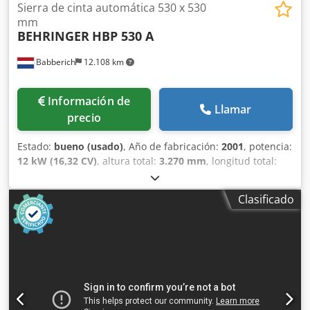
Sierra de cinta automática 530 x 530
mm
BEHRINGER
HBP 530 A
Babberich
12.108 km
Información de
Llamar
precio
Estado:
bueno (usado)
, Año de fabricación:
2001
, potencia:
12 kW (16,32 CV)
, altura total:
3.270 mm
, longitud total:
4.000 mm
, ancho total:
2.250 mm
, peso total:
4.400 kg
,
Fabricante: BEHRINGER Modelo: HBP 530 A Año de
Clasificado
fabricación: 2001 Especificaciones Sistema métrico Sistema
estándar estadounidense Capacidad a 90° 530 x 530 °
Longitud mínima de corte 40 mm Longitud máxima de
corte 17 - 110 Potencia 12 kW Transportador de virutas Sí
Dimensiones (estimadas) Longitud 4000 mm Anchura 2250
mm Altura 3270 mm Peso 4400 kg Tenga en cuenta: la
información de esta página ha sido recopilada de buena fe
y, en la medida de lo posible, proporcionada por el