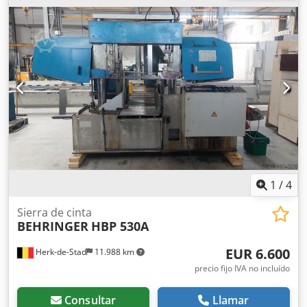
esquemas eléctricos y listas de repuestos disponibles Sólo
unas 5.000 horas de corte Dkedpfxovxqtaj Amfsr Más datos
técnicos en la foto o bajo consulta Peso de la máquina:
aprox. 3 t Muy buen estado
1
/
4
Sierra de cinta
BEHRINGER
HBP 530A
EUR 6.600
Herk-de-Stad
11.988 km
precio fijo IVA no incluído
Consultar
Llamar