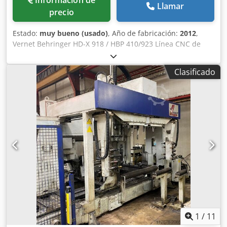
Llamar
precio
Estado:
muy bueno (usado)
, Año de fabricación:
2012
,
Vernet Behringer HD-X 918 / HBP 410/923 Línea CNC de
aserrado y taladrado – Año 2012. Sistema dividido. 3
husillos. Dkedpfsx Ruudex Amfer Cambio automático de
Clasificado
herramientas. Entrada de 24 metros. Salida de 18 metros.
Sistema de medición con alimentación por pinza.
Transferencias transversales de entrada y salida.
1
/
11