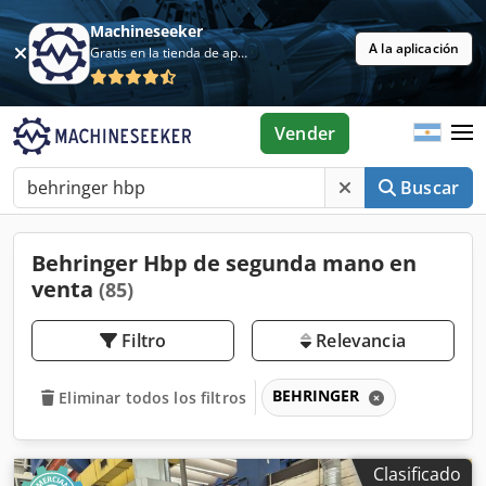
Machineseeker
A la aplicación
Gratis en la tienda de aplicaciones
Vender
Buscar
Behringer Hbp de segunda mano en
venta
(85)
Filtro
Relevancia
BEHRINGER
Eliminar todos los filtros
Clasificado