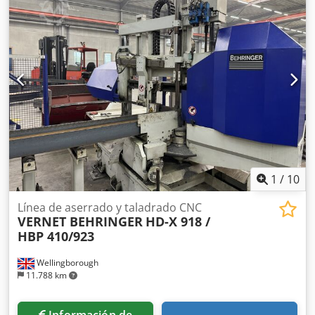
virutas dispositivo hidráulico de sujeción de haces Incluye
planos eléctricos El propietario anterior solo aserró a una
velocidad Dkjdpfowyfa Aex Amfor Válvula de presión de
corte ajustable Cinta de sierra bimetálica HSS Tensión
hidráulica del material y de la cinta de sierra con control
eléctrico Ajuste automático de altura del bastidor de sierra
Ajuste automático del brazo guía de cinta móvil Contador
eléctrico de piezas Visualización digital de la preselección
de medidas Sujeción hidráulica constante de las guías de
cinta de metal duro
1
/
10
Línea de aserrado y taladrado CNC
VERNET BEHRINGER
HD-X 918 /
HBP 410/923
Wellingborough
11.788 km
Información de