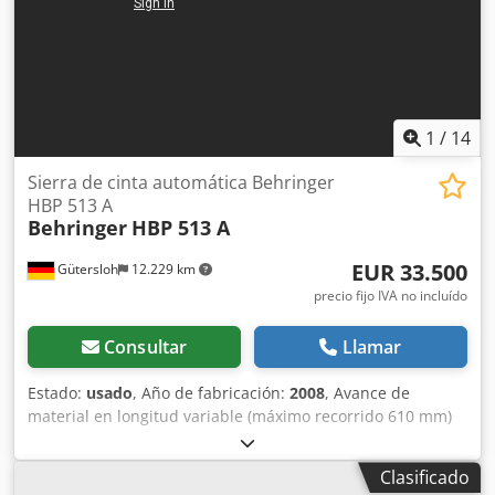
fabricante. La información se proporciona de buena fe,
pero no se puede garantizar su exactitud. En
consecuencia, no constituye una declaración ni unas
condiciones contractuales. Le recomendamos que
compruebe todos los detalles importantes. Dkodpfx Aeu U
Narsmfer
1
/
14
Sierra de cinta automática Behringer
HBP 513 A
Behringer
HBP 513 A
EUR 33.500
Gütersloh
12.229 km
precio fijo IVA no incluído
Consultar
Llamar
Estado:
usado
, Año de fabricación:
2008
, Avance de
material en longitud variable (máximo recorrido 610 mm)
Diámetro de corte: redondo 510 mm, plano 500 x 500 mm
Velocidad de corte regulable mediante control: 25 - 235
Clasificado
m/min Transportador de virutas Manuales de operación,