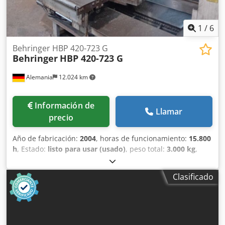
1
/
6
Behringer HBP 420-723 G
Behringer
HBP 420-723 G
Alemania
12.024 km
Información de
Llamar
precio
Año de fabricación:
2004
, horas de funcionamiento:
15.800
h
, Estado:
listo para usar (usado)
, peso total:
3.000 kg
,
Esta sierra de cinta para metal Behringer HBP 420-723 G se
fabricó en 2004. Cuenta con una cinta transportadora de
Clasificado
rodillos motorizada Silberland B 660 / 15 m de 2010 y ha
funcionado durante aproximadamente 15 800 horas. La
sierra ofrece una velocidad de corte de 10-120 m/min y
está accionada por un motor de 5,5 kW. Es ideal para
realizar cortes de diversos tamaños y ángulos. Ponte en