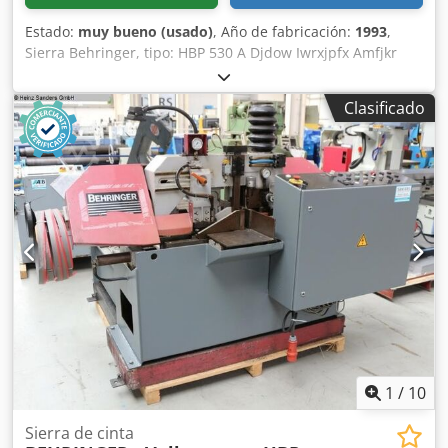
Estado:
muy bueno (usado)
, Año de fabricación:
1993
,
Sierra Behringer, tipo: HBP 530 A Djdow Iwrxjpfx Amfjkr
Clasificado
1
/
10
Sierra de cinta