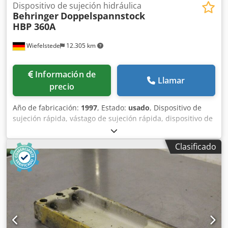
Dispositivo de sujeción hidráulica
Behringer
Doppelspannstock
HBP 360A
Wiefelstede
12.305 km
Información de
Llamar
precio
Año de fabricación:
1997
, Estado:
usado
, Dispositivo de
sujeción rápida, vástago de sujeción rápida, dispositivo de
sujeción hidráulico, dispositivo de sujeción para máquina
automática de cinta, vástago de sujeción hidráulico doble
Clasificado
Dkedpfx Amegbvnvsfjr -Dispositivo de sujeción: vástago de
sujeción hidráulico doble procedente de una máquina
automática de cinta Behringer HBP 360 A -Profundidad de
sujeción: hasta aproximadamente 380 mm -Medidas:
véase las fotos -Dimensiones: 400/1130/A665 mm -Peso:
192 kg