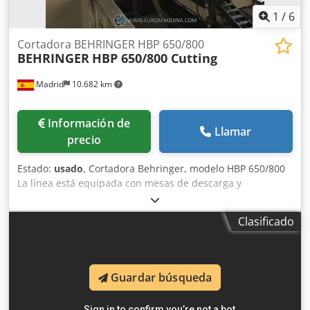
1
/
6
Cortadora BEHRINGER HBP 650/800
BEHRINGER
HBP 650/800 Cutting
Madrid
10.682 km
Información de
Llamar
precio
Estado:
usado
, Cortadora Behringer, modelo HBP 650/800
La línea está equipada con mesas de descarga y
totalmente automáticas. Dimensiones de la banda: 10.000
x 67 x 1,6 mm Corte simple: - Redondo: 800 mm -
Clasificado
Rectangular: 800 x 780 mm Dkjdpfxjyma Ige Amfsr - Plano:
1000 x 750 mm Mínimo: - Redondo: 50 mm - Rectangular:
50 x 20 mm Dimensión de la cinta: 10.000 x 67 x 1,6 mm
Corte único: redondo: 800 mm Corte único: rectangular:
Guardar búsqueda
800 x 780 mm Corte único: plano: 1.000 x 750 mm Mínimo:
redondo: 50 mm Mínimo: rectangular: 50 x 20 mm