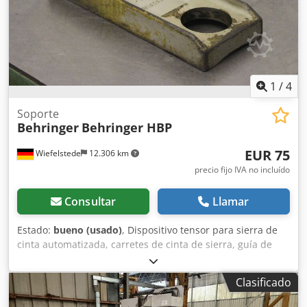
1
/
4
Soporte
Behringer
Behringer HBP
EUR 75
Wiefelstede
12.306 km
precio fijo IVA no incluído
Consultar
Llamar
Estado:
bueno (usado)
, Dispositivo tensor para sierra de
cinta automatizada, carretes de cinta de sierra, guía de
cinta de sierra. -Soporte, procedente de la sierra de cinta
automatizada Behringer HBP. -Diámetro del orificio: 80
Clasificado
mm. -Dimensiones: 380/140/A50 mm. -Peso: 8,2 kg.
Djdpsgcct Rsfx Amfskr