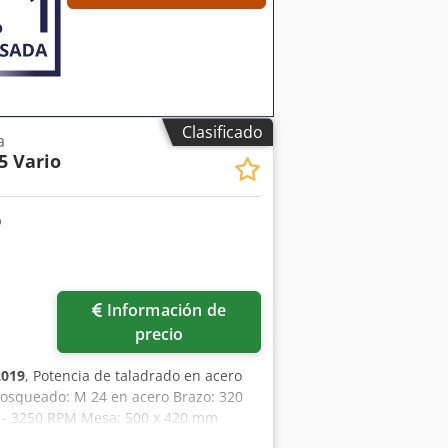
Clasificado
a
5 Vario
Información de
precio
2019
, Potencia de taladrado en acero
Rosqueado: M 24 en acero Brazo: 320
 - 3250 RPM Mesa: 500 x 420 mm
0 mm Máquina de exposición del año