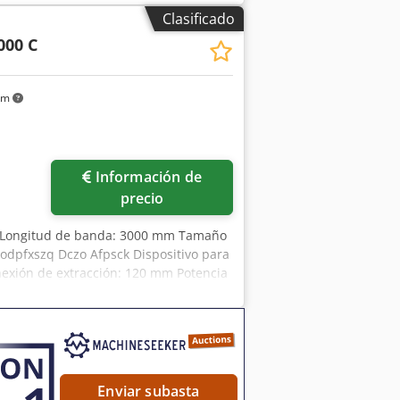
illo de fresado: 30 mm Dcodezryqkspfx
Clasificado
d de sujeción: 125 mm - Potencia del
000 C
km
Información de
precio
 Longitud de banda: 3000 mm Tamaño
dpfxszq Dczo Afpsck Dispositivo para
Conexión de extracción: 120 mm Potencia
máquina: 840 mm Peso: 330 kg
Enviar subasta