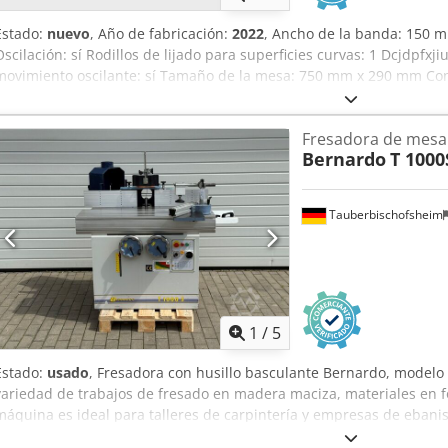
Estado:
nuevo
, Año de fabricación:
2022
, Ancho de la banda: 150 
Oscilación: sí Rodillos de lijado para superficies curvas: 1 Dcjdpfxj
movimiento oscilante: sí Tamaño de la mesa: 750 mm x 290 mm Cone
120 mm Potencia del motor: 3 kW Longitud de la máquina: 1700 m
180 kg
Fresadora de mesa
Bernardo
T 1000
Tauberbischofsheim
1
/
5
Estado:
usado
, Fresadora con husillo basculante Bernardo, modelo 
variedad de trabajos de fresado en madera maciza, materiales en fo
máquina es ideal para talleres de carpintería y empresas de ebani
fresado precisas y de alto rendimiento. Cuenta con husillo basculan