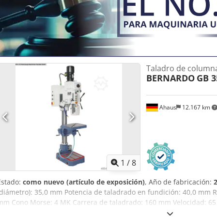
Taladro de column
BERNARDO
GB 3
Ahaus
12.167 km
1
/
8
Estado:
como nuevo (artículo de exposición)
, Año de fabricación:
(diámetro): 35,0 mm Potencia de taladrado en fundición: 40,0 mm 
mm Cono Morse: 4 MK Carrera de taladrado: 160 mm Velocidad: 65
Brazo: 320 mm Peso: 375 kg Dimensiones (L-A-H): 600 x 870 x 2.17