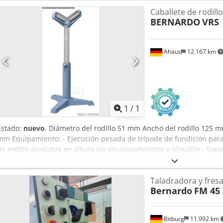
Caballete de rodill
BERNARDO
VRS
Ahaus
12.167 km
Pedir m
1
/
1
Estado:
nuevo
, Diámetro del rodillo 51 mm Ancho del rodillo 125 m
mm Equipamiento: - Ejecución pesada de trípode de fundición par
de rodillo ajustable en altura sin escalonamientos y blocable - Sopo
Rodillos de acero galvanizado macizos y de alta resistencia Dcjdpfx
125 mm de longitud cada uno, óptimo para tubos, ... Datos técnicos
Taladradora y fres
Diámetro del rodillo 51 mm Ajuste de altura 560 - 975 mm Capacida
Bernardo
FM 45
tubo soporte 74 / 52 mm Peso aprox. 20 kg
Bitburg
11.992 km