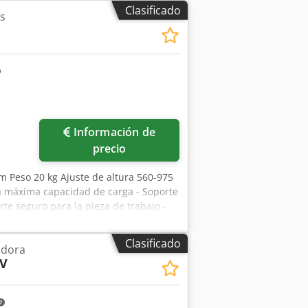
Clasificado
os
ás fotos
Información de
precio
m Peso 20 kg Ajuste de altura 560-975
a máxima capacidad de carga - Soporte
rte seguro para la pieza de trabajo -
ow U U U Rj Afpok - Con dos rodillos de
: Ancho del rodillo 2 x 125 mm
Clasificado
adora
d de carga, máx. 700 kg Diámetro del
 V