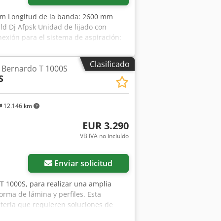
mm Longitud de la banda: 2600 mm
iuld Dj Afpsk Unidad de lijado con
xión para el sistema de aspiración:
m Ancho de la máquina: 700 mm Peso:
Clasificado
 Bernardo T 1000S
S
12.146 km
EUR 3.290
VB IVA no incluído
Enviar solicitud
T 1000S, para realizar una amplia
rma de lámina y perfiles. Esta
stería que requieren soluciones de
te, carro deslizante, tope angular y