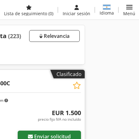
Idioma
Lista de seguimiento
(0)
Iniciar sesión
Menú
nta
(223)
Relevancia
Clasificado
00C
km
EUR 1.500
precio fijo IVA no incluído
Enviar solicitud