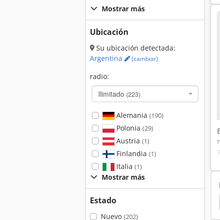
Mostrar más
Ubicación
Su ubicación detectada:
Argentina
(cambiar)
radio:
Ilimitado
(223)
Alemania
(190)
Polonia
(29)
Austria
(1)
Finlandia
(1)
Italia
(1)
Mostrar más
Estado
Fehlmann Picomax 56 Top
Hbm
Hbm 480
Nuevo
(202)