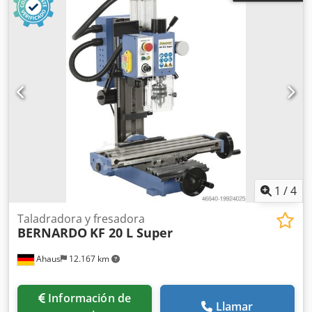
1
/
4
Taladradora y fresadora
BERNARDO
KF 20 L Super
Ahaus
12.167 km
Información de
Llamar