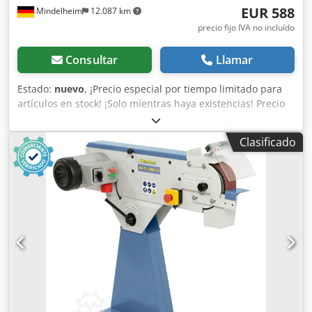
EUR 588
Mindelheim
12.087 km
precio fijo IVA no incluído
Consultar
Llamar
Estado:
nuevo
, ¡Precio especial por tiempo limitado para
artículos en stock! ¡Solo mientras haya existencias! Precio
en fábrica, IVA no incluido. Lijadora de banda: Bernardo
Tipo/Modelo: MS 75 x 2000 S Estado: nuevo Dimensiones
Clasificado
de la banda: 75 x 2000 mm Velocidad de la banda: 29 m/s
Disco de contacto Ø x ancho: 200 / 80 mm Mesa de lijado
plano: 460 x 75 mm Conexión para aspiración: 100 mm
Potencia de salida del motor S1 100%: 3,0 kW Potencia de
entrada del motor S6 40%: 4,0 kW Crjdpfx Aqofnr Aioqjf
Voltaje: 400 V Longitud: 1080 mm Ancho: 440 mm Altura:
1000 mm Peso aproximado: 66 kg Características: Buen
rendimiento de lijado gracias a la alta velocidad de la
banda Ajuste rápido para la posición horizontal e inclinada
Superficie de lijado plano continua para un lijado óptimo
de piezas largas Tensión de banda constante gracias al
sistema de sujeción con resorte Uso universal para el