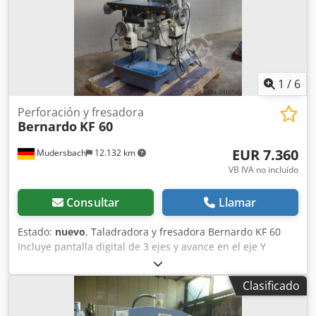
1
/
6
Perforación y fresadora
Bernardo
KF 60
EUR 7.360
Mudersbach
12.132 km
VB IVA no incluído
Consultar
Llamar
Estado:
nuevo
, Taladradora y fresadora Bernardo KF 60
Incluye pantalla digital de 3 ejes y avance en el eje Y
Especificaciones técnicas Capacidad de taladrado en
acero: 35 mm Capacidad de taladrado en fundición: 40
Clasificado
mm Rosca hasta un máximo de: M 16 Saliente: 210 - 550
mm Ángulo de giro del cabezal del husillo: 90° Velocidad