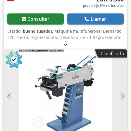
precio fijo IVA no incluído
Consultar
Llamar
Estado:
bueno (usado)
, Máquina multifuncional Bernardo
320: sierra, regruesadora, fresadora 5 en 1 Regruesadora:
ancho 32 cm, altura máx aprox. 220 mm, 3 cuchillas, 1
velocidad de avance, Cepillo escuadrador: Crjdpoy Ti
Clasificado
Tmofx Aqqsf ancho 31 cm, largo de las mesas aprox. 140
cm, 3 cuchillas, tope regulable en ángulo, Fresadora: eje
ø30 mm, 2 velocidades, 3500/7000 rpm, carro lateral, tope
regulable, Sierra: regulación de altura y ángulo de 0-45°,
carro lateral, regla en el carro lateral, Taladro horizontal:
Mesa ajustable en altura, profundidad y dirección lateral,
La máquina dispone de 3 motores de 4 kW cada uno,
alimentación 380 V, máquina usada en buen estado, lista
para trabajar. Sólida y multifuncional. Peso 760 kg.