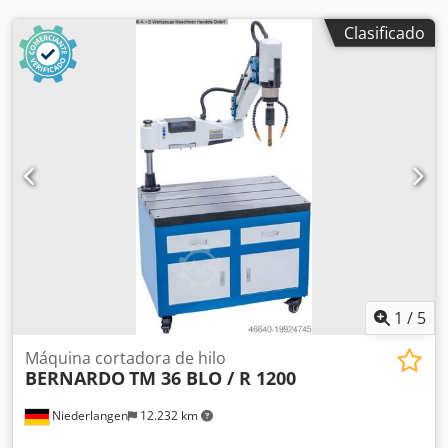
precisión - Cojinete principal moderno con rodamientos
angulares de precisión - Contrapunto desplazable con
Clasificado
escala fina para torneado cónico - Lubricación centralizada
para el carro longitudinal Equipamiento: - Indicador digital
de 3 ejes ES-12 V con pantalla LCD - Plato de 3 garras PS3-
315 mm / D8 - Plato de sujeción 450 mm - Luneta fija - paso
máximo ø 180 mm - Luneta móvil - paso máximo ø 120 mm
- 2 puntas de centrado - Primer llenado con Shell Tellus 46
- Motor con freno magnético según CE - Pedal con función
de freno según CE - Sistema de refrigeración -
Portaherramientas de cambio rápido con 4 insertos -
Dispositivo de protección en el portaherramientas de
cambio rápido - Acoplamiento de fricción - Lámpara LED
para máquina - Juego de engranajes de cambio - Manguito
reductor - Protección trasera contra virutas - Herramientas
1
/
5
de servicio
Máquina cortadora de hilo
BERNARDO
TM 36 BLO / R 1200
Niederlangen
12.232 km