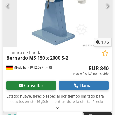
1000 mm Peso aproximado: 67 kg Producto nuevo, en
embalaje original.
1
/
2
Lijadora de banda
Bernardo
MS 150 x 2000 S-2
EUR 840
Mindelheim
12.087 km
precio fijo IVA no incluído
Consultar
Llamar
Estado:
nuevo
, ¡Precio especial por tiempo limitado para
productos en stock! ¡Solo mientras dure la oferta! Precio
desde el almacén, IVA no incluido. Crodpfx Aqeb Hhh Djqsf
Lijadora de banda: Bernardo Tipo/Modelo: MS 150 x 2000