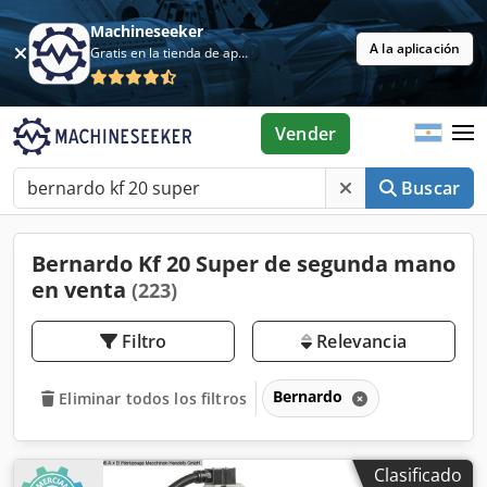
Machineseeker
A la aplicación
Gratis en la tienda de aplicaciones
Vender
Buscar
Bernardo Kf 20 Super de segunda mano
en venta
(223)
Filtro
Relevancia
Bernardo
Eliminar todos los filtros
Clasificado