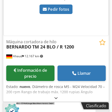
Pedir fotos
Máquina cortadora de hilo
BERNARDO
TM 24 BLO / R 1200
Ahaus
12.167 km
Información de
Llamar
precio
Estado:
nuevo
, Diámetro de rosca M5 - M24 Velocidad 70 –
200 rpm Rango de trabajo máx. 1200 rupias Ángulo
ajustable de - a 0 - 90 grados Voltaje 230 V Potencia del
motor 1200 W Peso 65,0 kg - con sistema de
Clasificado
microaspersión para un enfriamiento constante y mínimo