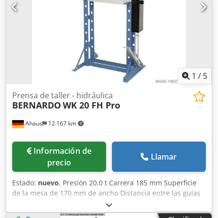
1
/
5
Prensa de taller - hidráulica
BERNARDO
WK 20 FH Pro
Ahaus
12.167 km
Información de
Llamar
precio
Estado:
nuevo
, Presión 20,0 t Carrera 185 mm Superficie
de la mesa de 170 mm de ancho Distancia entre las guías
de la columna 510 mm Peso aproximado de la máquina.
112 kilogramos Requisito de espacio aprox. 1630 x 560 x