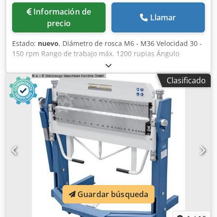
Información de
Llamar
precio
Estado:
nuevo
, Diámetro de rosca M6 - M36 Velocidad 30 -
150 rpm Rango de trabajo máx. 1200 rupias Ángulo
ajustable de - a 0 - 90 grados Voltaje 230 V Potencia del
motor 1200 W Peso 65,0 kg - Incluye mandril de cambio
Clasificado
rápido - para uso con grifos - para agujeros pasantes y
ciegos - Unidad de motor giratoria para corte de roscas
Crodpfoxab Elox Aqqjf - en cualquier ángulo deseado entre
0° y 90° - Mayor precisión en comparación con el corte de
roscas manual - Se garantiza que la rosca sea en ángulo
recto (90°) - Alta productividad - importante ahorro de
tiempo en comparación con el roscado manual - Mandril
de cambio rápido con embrague deslizante integrado -
Incluye brazo giratorio con gran radio. - para un fácil
posicionamiento del macho en la pieza de trabajo - Alta
eficiencia económica debido a los bajos costes de inversión
Guardar búsqueda
y mantenimiento - Para corte de roscas en acero, acero
inoxidable, aluminio y metales no ferrosos. Volumen de
suministro - Operación mediante pantalla táctil -