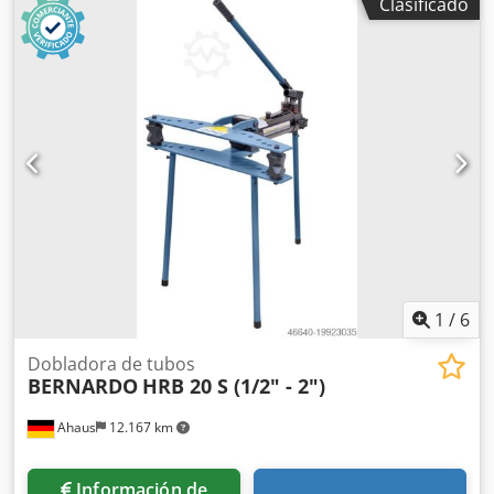
Clasificado
730 mm Equipo: - Estándar con cilindro de presión que se
puede mover hacia la izquierda y la derecha. - Para
alinear, prensar, doblar, ensamblar engranajes, discos,
etc. - Estándar con pedal y bomba manual hidráulica para
alimentación de pistón. - Estándar con prisma de soporte
para alineación de ejes - Estándar con retracción
automática del pistón mediante resorte de retorno
integrado Credpfx Aqexaapcjqef - Mesa de prensa
regulable en altura con pernos de bloqueo - Manómetro
de gran tamaño para leer la fuerza de presión. - Incluye
bomba hidráulica de dos etapas - Construcción robusta
gracias al marco de acero soldado
1
/
6
Dobladora de tubos
BERNARDO
HRB 20 S (1/2" - 2")
Ahaus
12.167 km
Información de