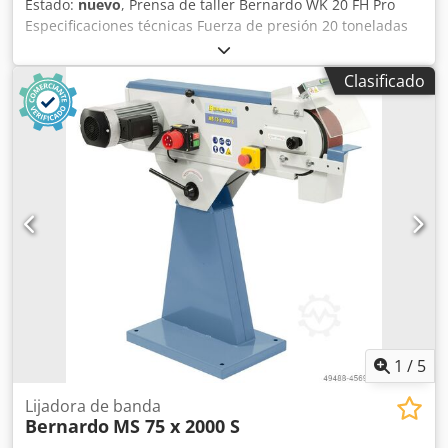
Estado:
nuevo
, Prensa de taller Bernardo WK 20 FH Pro
Especificaciones técnicas Fuerza de presión 20 toneladas
Carrera del pistón 185 mm Ancho de la mesa 170 mm
Distancia entre columnas (E) 510 mm Distancia entre
Clasificado
columnas (F) 130 mm Distancia cilindro - mesa (F1) 40 mm
Csdpfx Aed Du T Reqqerf Distancia cilindro - mesa (F2) 965
mm Desplazamiento del cilindro (M) 175 mm Ancho (A) 730
mm Profundidad (B) 560 mm Altura 1 (C) 1525 mm Altura 2
(D) 1630 mm Peso aprox. 112 kg Características • Cilindro
de presión desplazable hacia la izquierda y hacia la
derecha de serie • Para alinear, prensar, doblar y montar
engranajes, discos, etc. • Pedal y bomba hidráulica manual
para el avance del pistón de serie • Prisma de apoyo para
alinear ejes de serie • Retracción automática del pistón
mediante muelle de retorno integrado de serie • Mesa de
prensa de altura ajustable con pasador de bloqueo •
Manómetro de gran tamaño para la lectura de la fuerza de
presión • Incluye bomba hidráulica de dos etapas •
1
/
5
Construcción robusta gracias al marco de acero soldado
Lijadora de banda
Bernardo
MS 75 x 2000 S