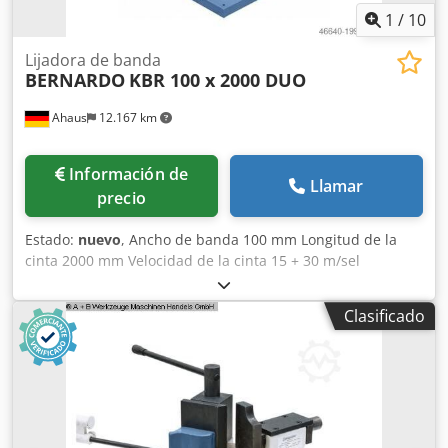
1
/
10
Lijadora de banda
BERNARDO
KBR 100 x 2000 DUO
Ahaus
12.167 km
Información de
Llamar
precio
Estado:
nuevo
, Ancho de banda 100 mm Longitud de la
cinta 2000 mm Velocidad de la cinta 15 + 30 m/sel
Diámetro del tubo 20 - 76 mm Credpfxexab Dze Aqqof
Ángulo ajustable de - a 30 - 90 grados Diámetro de la
Clasificado
boquilla de aspiración 2 x 75,0 mm Velocidades del motor:
1420 / 2660 rpm Dispositivo de rectificado de superficies
400 x 100 mm Potencia total necesaria 2,5 / 3,3 kW Peso de
la máquina aprox. 148 kg Dimensiones L-A-H 750 x 1400 x
1200 mm La KBR 100 x 2000 DUO es una lijadora
multifuncional para el lijado frontal de extremos de tubos