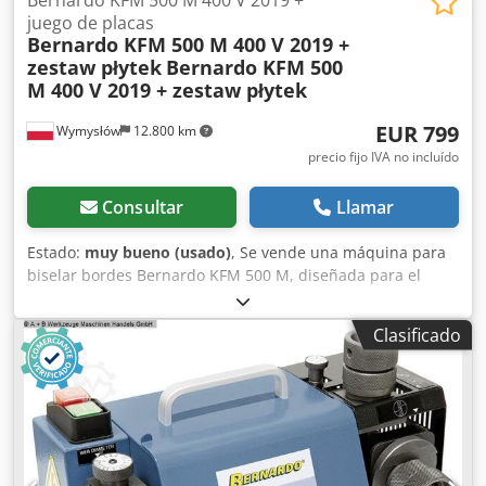
Portabrocas de corona dentada 1 - 13 mm / B 16 -
juego de placas
Bernardo KFM 500 M 400 V 2019 +
Adaptador de portabrocas MK 3 / B 16 - Espárrago de
zestaw płytek
Bernardo KFM 500
tracción M 12 - Protector de altura regulable - Llaves de
M 400 V 2019 + zestaw płytek
servicio
EUR 799
Wymysłów
12.800 km
precio fijo IVA no incluído
Consultar
Llamar
Estado:
muy bueno (usado)
, Se vende una máquina para
biselar bordes Bernardo KFM 500 M, diseñada para el
biselado y el desbarbado de precisión de piezas
fabricadas en acero, acero inoxidable, aluminio y otros
Clasificado
metales. Este dispositivo es ideal para preparar piezas
para la soldadura, eliminar bordes afilados y realizar
biseles uniformes. Su robusta construcción y la posibilidad
de ajustar el ángulo de biselado garantizan un
mecanizado preciso y repetible. La máquina se vende con
el manual de instrucciones y un juego de plaquitas de
corte, que se pueden ver en las fotos. Datos técnicos: