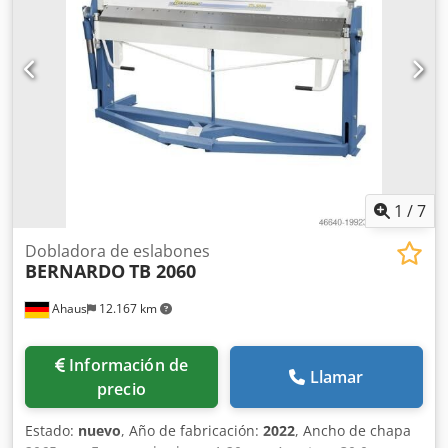
libres para trabajar la pieza Codpfx Asct Rzbjqqjrf -
Plegadora manual para tareas de doblado estándar -
Mordaza superior segmentada para una gran variedad de
posibilidades de doblado - Óptima relación calidad-precio
- Proceso de doblado rápido y sencillo mediante el mango
de la palanca - Revestimiento de goma antideslizante en el
pedal para un trabajo seguro - Ajuste sencillo de la
mordaza inferior al grosor de la chapa correspondiente -
Mordaza superior alta para la fabricación de perfiles con
rebordes altos
1
/
7
Dobladora de eslabones
BERNARDO
TB 2060
Ahaus
12.167 km
Información de
Llamar
precio
Estado:
nuevo
, Año de fabricación:
2022
, Ancho de chapa