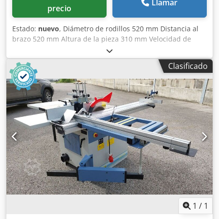
Llamar
precio
Estado:
nuevo
, Diámetro de rodillos 520 mm Distancia al
brazo 520 mm Altura de la pieza 310 mm Velocidad de
corte 25 - 500 m/min Superficie de sujeción de la mesa 600
x 500 mm Longitud de la hoja de sierra 3.880 x 3-16 mm
Clasificado
Mesa inclinable hasta 15° Altura de trabajo 1000 mm
Potencia total requerida 1,5 kW Peso de la máquina aprox.
500 kg Dimensiones aprox. 1,3 x 0,76 x 2,14 m
Equipamiento: - Mesa maciza de fundición gris - La gran
superficie de apoyo garantiza un trabajo seguro -
Equipamiento de serie con dispositivo soldador de cinta,
dispositivo de recocido - Tijeras y piedra de esmerilado -
Velocidad de corte ajustable de forma continua de serie -
Estructura de la máquina en acero robusto para un
funcionamiento silencioso - Guía de hoja de precisión para
resultados de corte óptimos - Ideal para el aserrado de
contornos y formas complejas - Mesa de trabajo inclinable
15° en las 4 direcciones - Dispositivo de soplado con
compresor incluido en el suministro - Disponibilidad de
1
/
1
sierras de cinta a partir de 3 mm de ancho para corte de