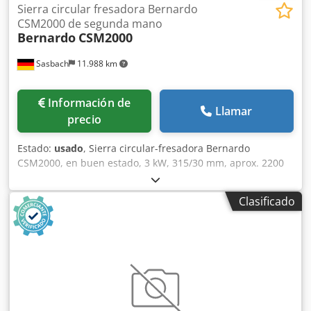
radios Crodpfx Aexaazxoqqef Alcance de la entrega - Sierra
Sierra circular fresadora Bernardo
de cinta - Dispositivo soldador de cinta con dispositivo de
CSM2000 de segunda mano
Bernardo
CSM2000
recocido - Luz halógena - Tijeras - Piedra de esmeril -
Cepillo para virutas - Dispositivo de soplado - Pantalla
Sasbach
11.988 km
digital LED - Ranura longitudinal en la mesa
Información de
Llamar
precio
Estado:
usado
, Sierra circular-fresadora Bernardo
CSM2000, en buen estado, 3 kW, 315/30 mm, aprox. 2200
mm de longitud de corte, aprox. 100 mm de altura de
corte, aprox. 500 kg Precios sujetos a cambios, salvo
Clasificado
errores y omisiones tipográficas. Credpfex H Ufbex Aqqjf