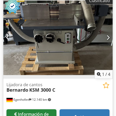
Clasificado
talleres de carpintería y empresas de ebanistería que
requieren soluciones de fresado precisas y de alto
rendimiento. Cuenta con husillo basculante, carro
deslizante, tope angular y sistema de sujeción neumático.
Datos técnicos: Djdpfx Aezryqkelgeck - Diámetro del husillo
de fresado: 30 mm - Rangos de velocidad: 1400 / 3500 /
6000 / 800 rpm - Longitud de sujeción: 125 mm - Potencia
del motor: 4,0 kW
1
/
4
Lijadora de cantos
Bernardo
KSM 3000 C
Egenhofen
12.140 km
Información de