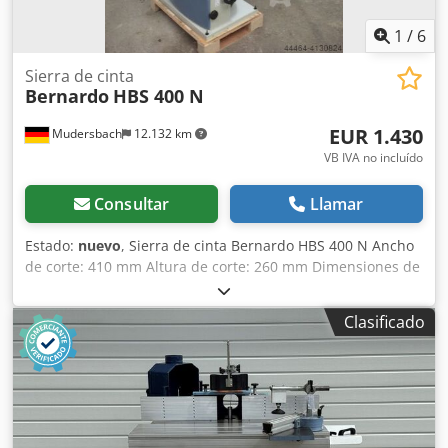
1
/
6
Sierra de cinta
Bernardo
HBS 400 N
EUR 1.430
Mudersbach
12.132 km
VB IVA no incluído
Consultar
Llamar
Estado:
nuevo
, Sierra de cinta Bernardo HBS 400 N Ancho
de corte: 410 mm Altura de corte: 260 mm Dimensiones de
la hoja de sierra: 3345 x 25 x 0,6 - 3 dientes por pulgada
Anchuras de hoja de sierra: 9,5 - 37 mm Velocidad de
Clasificado
corte: 420 / 840 m/min Djdpfod Tcakex Algock Dimensiones
de la mesa: 450 x 560 mm Altura de la mesa: 890 mm
Inclinación de la mesa de corte: -5 a +45° Conexión para
sistema de extracción de polvo: Ø 2x 100 mm Potencia de
salida del motor: S1 100 %: 2,2 kW (3,0 CV) Potencia de
entrada del motor: S6 40 %: 3,0 kW (4,0 CV) Tensión: 400 V