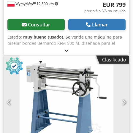
EUR 799
Wymysłów
12.800 km
aproximadamente 240 kg Disponibilidad: a corto plazo
Ubicación: Flörsheim
precio fijo IVA no incluído
Consultar
Llamar
Estado:
muy bueno (usado)
, Se vende una máquina para
biselar bordes Bernardo KFM 500 M, diseñada para el
biselado y el desbarbado de precisión de piezas
fabricadas en acero, acero inoxidable, aluminio y otros
Clasificado
metales. Este dispositivo es ideal para preparar piezas
para la soldadura, eliminar bordes afilados y realizar
biseles uniformes. Su robusta construcción y la posibilidad
de ajustar el ángulo de biselado garantizan un
mecanizado preciso y repetible. La máquina se vende con
el manual de instrucciones y un juego de plaquitas de
corte, que se pueden ver en las fotos. Datos técnicos:
Fabricante: Bernardo País de fabricación: Austria
Dodpfxsziww Ne Algsck Modelo: KFM 500 M Año de
fabricación: 07/2019 Número de máquina: PWA-190707
Tipo: máquina para biselar bordes Potencia del motor:
0,55 kW Alimentación: 400 V Frecuencia: 50 Hz Corriente