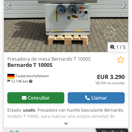
Dimensiones de la máquina (ancho x profundidad x
altura): 875 x 740 x 1740 mm Peso: aprox. 132 kg
1
/
5
Fresadora de mesa Bernardo T 1000S
Bernardo
T 1000S
EUR 3.290
Tauberbischofsheim
12.146 km
VB IVA no incluído
Consultar
Llamar
Estado:
usado
, Fresadora con husillo basculante Bernardo,
modelo T 1000S, para realizar una amplia variedad de
trabajos de fresado en madera maciza, materiales en
forma de lámina y perfiles. Esta máquina es ideal para