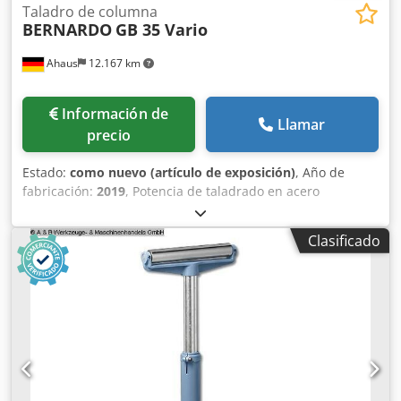
Taladro de columna
BERNARDO
GB 35 Vario
Ahaus
12.167 km
Información de
Llamar
precio
Estado:
como nuevo (artículo de exposición)
, Año de
fabricación:
2019
, Potencia de taladrado en acero
(diámetro): 35,0 mm Potencia de taladrado en fundición:
40,0 mm Rosqueado: M 24 en acero Brazo: 320 mm Cono
Clasificado
Morse: 4 MK Carrera de taladrado: 160 mm Velocidad: 65 -
3250 RPM Mesa: 500 x 420 mm Brazo: 320 mm Peso: 375 kg
Dimensiones (L-A-H): 600 x 870 x 2.170 mm Máquina de
exposición del año 2019 (!!) Con aproximadamente 1 hora
de funcionamiento Precio especial, consultar
Equipamiento: - Velocidad ajustable de forma continua,
ideal para - Ajustar la velocidad de corte deseada -
Expulsor automático de herramientas y dispositivo de
roscado de serie - Avance de taladrado electromecánico,