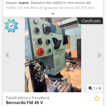
Estado:
nuevo
, Diámetro del rodillo 51 mm Ancho del
rodillo 125 mm Peso 20 kg Ajuste de altura 560-975 mm
Equipamiento: - Ejecución pesada de trípode de fundición
para máxima capacidad de carga - Soporte de rodillo
Clasificado
ajustable en altura sin escalonamientos y blocable -
Soporte seguro para la pieza de trabajo - Rodillos de acero
galvanizado macizos y de alta resistencia - Con dos rodillos
de 125 mm de longitud cada uno, óptimo para tubos, ...
Datos técnicos: Ancho del rodillo 2 x 125 mm Dcedpfx Alew
U U U Rogok Diámetro del rodillo 51 mm Ajuste de altura
560 - 975 mm Capacidad de carga, máx. 700 kg Diámetro
del tubo soporte 74 / 52 mm Peso aprox. 20 kg
1
/
4
Taladradora y fresadora
Bernardo
FM 45 V