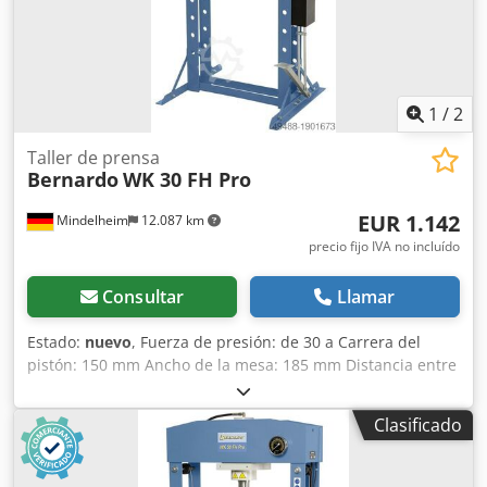
1
/
2
Taller de prensa
Bernardo
WK 30 FH Pro
EUR 1.142
Mindelheim
12.087 km
precio fijo IVA no incluído
Consultar
Llamar
Estado:
nuevo
, Fuerza de presión: de 30 a Carrera del
pistón: 150 mm Ancho de la mesa: 185 mm Distancia entre
columnas (E): 535 mm Distancia entre columnas (F): 140
mm Distancia cilindro - mesa (F1): 40 mm Distancia cilindro
Clasificado
- mesa (F2): 1100 mm Desplazamiento del cilindro (M): 200
mm Ancho (A): 800 mm Profundidad (B): 700 mm Altura 1
(C): 1770 mm Altura 2 (D): 1800 mm Peso: aprox. 168 kg