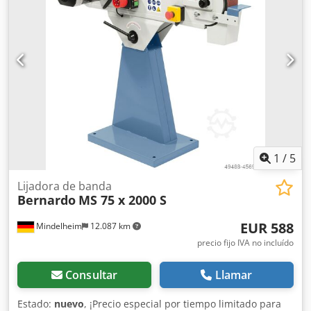
izquierda y hacia la derecha PRECIO DE OFERTA en fábrica
de Mindelheim. Solo para artículos en stock. Válido hasta
agotar existencias. Dsdjb Elguspfx Algeck
1
/
5
Lijadora de banda
Bernardo
MS 75 x 2000 S
EUR 588
Mindelheim
12.087 km
precio fijo IVA no incluído
Consultar
Llamar
Estado:
nuevo
, ¡Precio especial por tiempo limitado para