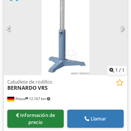
y bloqueable - Transporte de material sencillo y eficiente
para la alimentación y retirada de piezas Djdpfx
Alsxaaivogock Datos técnicos: - Capacidad de carga
máxima 700 kg - Diámetro del tubo soporte 74 / 52 mm
1
/
1
Caballete de rodillos
BERNARDO
VRS
Ahaus
12.167 km
Información de
Llamar
precio