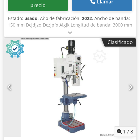
Llamar
precio
Estado:
usado
, Año de fabricación:
2022
, Ancho de banda:
150 mm Dcjdjzq Dczjpfx Algjk Longitud de banda: 3000 mm
Tamaño de la mesa: 960 mm x 350 mm Mesa adicional:
330 mm x 330 mm Dispositivo para lijado de chapa: sí
Clasificado
Oscilación: sí Unidad de lijado basculante: sí Conexión de
extracción: 120 mm Potencia del motor: 3 kW Longitud de
la máquina: 1910 mm Anchura de la máquina: 840 mm
Peso: 330 kg
1
/
8