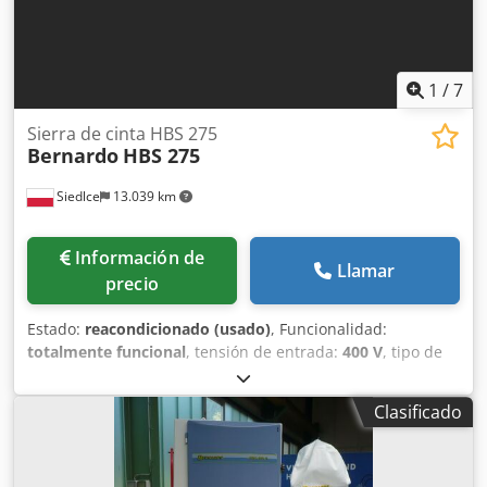
1
/
7
Sierra de cinta HBS 275
Bernardo
HBS 275
Siedlce
13.039 km
Información de
Llamar
precio
Estado:
reacondicionado (usado)
, Funcionalidad:
totalmente funcional
, tensión de entrada:
400 V
, tipo de
corriente de entrada:
CC
, Equipamiento:
Marcado CE
, El
modelo Bernardo HBS 275 es uno de los modelos de
Clasificado
sierras de cinta más conocidos y valorados en Europa. En
este segmento de procesamiento, es sin duda la mejor
opción. Sierra de cinta precisa para aplicaciones