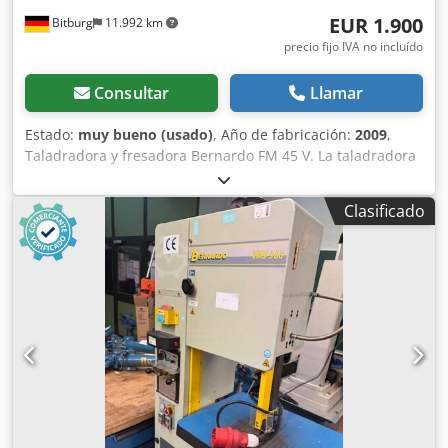
EUR 1.900
Bitburg
11.992 km
precio fijo IVA no incluído
Consultar
Llamar
Estado:
muy bueno (usado)
, Año de fabricación:
2009
,
Taladradora y fresadora Bernardo FM 45 V. La taladradora
y fresadora FM 45 V ofrece una relación calidad-precio
óptima gracias al avance de pluma de serie. La guía en
Clasificado
cola de milano del cabezal del engranaje garantiza la
máxima precisión y estabilidad. Rendimiento de
perforación en acero. 32mm Rendimiento de perforación
en hierro fundido. 40mm descarga 260 mm Velocidad del
husillo (12) 50 - 2520 rpm Montaje del husillo MK4 trazo de
pluma 120mm Alimentación de plumas (3) 0,12 / 0,19 / 0,26
mm/revolución Tamaño de la mesa 820x240mm Distancia
husillo / mesa 40 - 485 mm Distancia recorrida (x/y)
550/190 mm Ajuste de altura del cabezal de fresado 400
mm Tamaño de ranura en T 14mm Distancia de ranura en
T 55 mm Potencia de salida del motor S1 100% 0,85/1,1kW