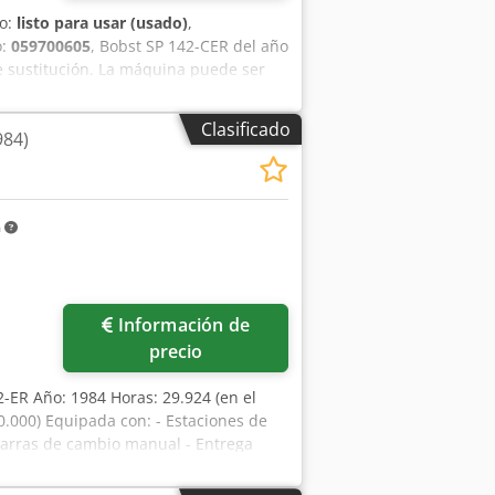
do:
listo para usar (usado)
,
o:
059700605
, Bobst SP 142-CER del año
de sustitución. La máquina puede ser
 comprador. Chjdpsy Htxgofx Aa Eea
Clasificado
984)
m
Información de
precio
-ER Año: 1984 Horas: 29.924 (en el
0.000) Equipada con: - Estaciones de
barras de cambio manual - Entrega
o - Herramientas de bloqueo rápido en
ad máxima de corte : 6.000 s/h -