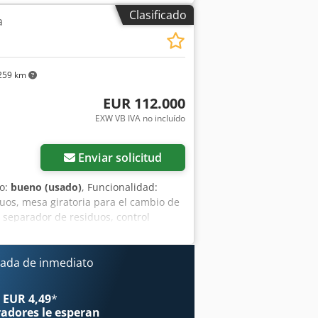
e. Disponible desde agosto de 2026.
Clasificado
a
9.000 EUR EXW Chedpfxey H Dl De Aa Eja
259 km
EUR 112.000
EXW VB IVA no incluído
Enviar solicitud
do:
bueno (usado)
, Funcionalidad:
uos, mesa giratoria para el cambio de
 separador de residuos, control
ón de la máquina de 300 mm, 1 marco de
s carros), dispositivo de centrado
l alimentador, descarga manual sin
ada de inmediato
rga pueden organizarse con un coste
realizó una revisión de la condición de
 EUR 4,49
*
erior, y se pulió el cilindro. El sector
radores
le esperan