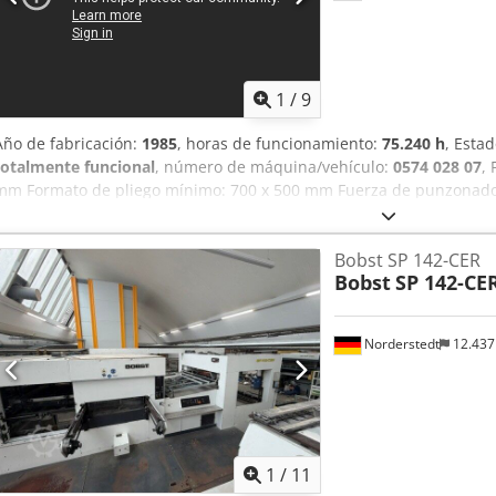
1
/
9
Año de fabricación:
1985
, horas de funcionamiento:
75.240 h
, Esta
totalmente funcional
, número de máquina/vehículo:
0574 028 07
,
mm Formato de pliego mínimo: 700 x 500 mm Fuerza de punzonado
18 – 22 mm Número máximo de ciclos por hora: 6000 Materiales pro
Cartón ondulado F, E, B, C, F/F, F/E, F/B, E/E, E/B - Troqueladora pl
Bobst SP 142-CER
residuos, alimentador de pliegos intermedio y dispositivo de preapi
Bobst
SP 142-CE
mesa de preparación para la preparación externa de herramientas 
para punzones - 6 marcos de cierre para el troquel - 6 carros de aj
Norderstedt
12.43
1
/
11