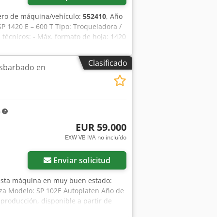
ero de máquina/vehículo:
552410
, Año
SP 1420 E – 600 T Tipo: Troqueladora /
técnicos: - Máx. formato de hoja: 1420
 Esha - Velocidad: hasta 4.500
 Construcción robusta para cartón y
Clasificado
esbarbado en
r y apilador automático - Control
m
EUR 59.000
EXW VB IVA no incluído
Enviar solicitud
esta máquina en muy buen estado:
iza Modelo: SP 102E Autoplaten Año de
producción, disponible a partir de
as de funcionamiento disponibles.