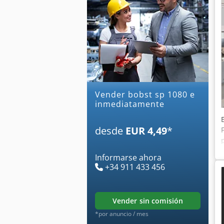
Vender bobst sp 1080 e
inmediatamente
desde
EUR 4,49
*
Informarse ahora
+34 911 433 456
vender sin comisión
*por anuncio / mes