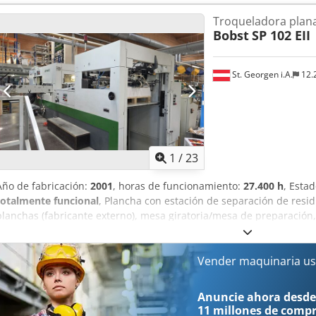
Principal troqueladora en nuestra imprenta con sección de descart
Troqueladora plan
Sin intermediarios - directamente de imprenta polaca!!! Precio: 5
Bobst
SP 102 EII
Negociable
St. Georgen i.A.
12.
1
/
23
Año de fabricación:
2001
, horas de funcionamiento:
27.400 h
, Esta
totalmente funcional
, Plancha con estación de separación de resid
planchas (fabricante externo), mesa giratoria/mesa de preparación,
electrónico de doble pliego, marca de referencia BS + AS, elevaci
troquelado, diversos marcos y punzones de separación (incluidos lo
rápido para pilas de pliegos, alimentación manual sin parada en e
Vender maquinaria us
parada en el descargador, precio en origen, el desmontaje y la ca
adicional. ¡Vídeo disponible bajo petición! En mayo de 2026, BOBST 
Anuncie ahora desde
la plancha. Se eliminaron todos los residuos de la mesa inferior y sup
11 millones de comp