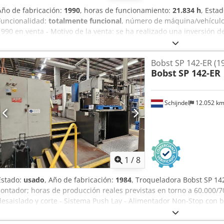
Año de fabricación:
1990
, horas de funcionamiento:
21.834 h
, Esta
Funcionalidad:
totalmente funcional
, número de máquina/vehícul
1990 en venta - Motivo de la venta: se ha realizado una inversión 
inspeccionada en producción. Desmontaje y transporte a cargo del
Bobst SP 142-ER (1
Bobst
SP 142-ER
Schijndel
12.052 k
1
/
8
Estado:
usado
, Año de fabricación:
1984
, Troqueladora Bobst SP 142
contador; horas de producción reales previstas en torno a 60.000/7
desaislado y corte - Sistema Push Lay - Alimentador Non-Stop con 
Non-Stop Chodpfx Aasr I Ipvo Eja - Alimentador de cartón ondulad
Stripper - Sistema micrométrico Especificaciones técnicas: - Velocid