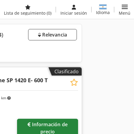
Idioma
Lista de seguimiento
(0)
Iniciar sesión
Menú
4)
Relevancia
Clasificado
e SP 1420 E- 600 T
1 km
Información de
precio