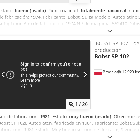
Estado:
bueno (usado)
, Funcionalidad:
totalmente funcional
, núm
de fabricación:
1974
, Fabricante: Bobst, Suiza Modelo: Autoplatine 
Autoplatine Año de fabricación: 1974 N.º de máquina: 552410 Datos 
x 1020 mm - Mín. formato de hoja: 700 x 500 mm Csdpfxjw Rb Ezs Aa
hojas/hora - Alimentación eléctrica: 380 V, 50 Hz Características: -
¡BOBST SP 102 E d
cartón corrugado - Troqueladora automática de platina - Alimentado
producción!
mecánico con panel de mando - Calidad suiza comprobada
Bobst
SP 102
Brodnica
12.929 k
1
/
26
Año de fabricación:
1981
, Estado:
muy bueno (usado)
, Ofrecemos 
Bobst SP 102E Autoplaten, fabricada en 1981. Fabricante: Bobst/Su
fabricación: 1981 Estado: Muy bueno sección de descarte, Sigue en 
agosto de 2026 La máquina se encuentra aún en producción. Prueb