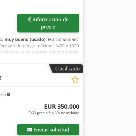
Información de
precio
do:
muy bueno (usado)
, Funcionalidad:
 Formato de pliego máximo: 1420 x 1020
 máxima: 600 t Margen del mordiente:
cesables: cartón de 100 a 1000 g/m²
ana con estación de separación de
Clasificado
lamiento, plataforma de trabajo, - 1
R
Csdpfxjzg D I Ne Aa Ejha - 6 marcos
uste
7 km
EUR 350.000
EXW precio fijo IVA no incluído
Enviar solicitud