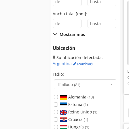
-
Ancho total [mm]:
-
Mostrar más
Ubicación
Su ubicación detectada:
Argentina
(cambiar)
radio:
Ilimitado
(21)
Alemania
(13)
Estonia
(1)
Reino Unido
(1)
ontal
Sierra Horizontal
Bomar
Voortman
Croacia
(1)
Hungría
(1)