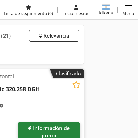
Idioma
Lista de seguimiento
(0)
Iniciar sesión
Menú
a
(21)
Relevancia
Clasificado
izontal
c 320.258 DGH
Información de
precio