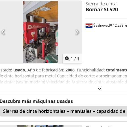
Sierra de cinta
Bomar
SL520
Šašinovec
12.293 
Pedir m
1
/
1
Estado:
usado
, Año de fabricación:
2008
, Funcionalidad:
totalmente
de cinta horizontal para metal Capacidad de corte: aproximadame
de cinta: (según modelo) Velocidad de la sierra de cinta: ajustable 
Motor principal: motor de corriente alterna trifásica Avanse hidrául
sujetar el material Sistema de refrigeración Codpfx Acozl Atnskorf Ce
Tensión mecánica de la sierra de cinta
Descubra más máquinas usadas
Sierras de cinta horizontales – manuales – capacidad d