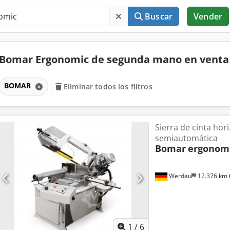
Buscar
Vender
Bomar Ergonomic de segunda mano en vent
BOMAR
Eliminar todos los filtros
Sierra de cinta hor
semiautomática
Bomar
ergonomi
Werdau
12.376 km
1
/
6