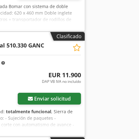
usada Bomar con sistema de doble
acidad: 620 x 460 mm Doble inglete
ros + transportador de rodillos de
Clasificado
ual 510.330 GANC
m
EUR 11.900
DAP VB IVA no incluído
Enviar solicitud
ad:
totalmente funcional
, Sierra de
: - Sujeción de paquetes -
ra corte con automatismo de avance -
 de la banda - Indicador digital de
 S S Tmo Acksrf Datos técnicos: -