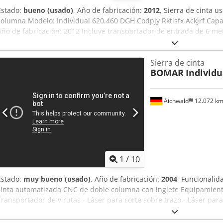
Estado:
bueno (usado)
, Año de fabricación:
2012
, Sierra de cinta 
columna Modelo: Individual 620.460 DGH Codpjy Rktisfx Ackjrf Cap
Año de fabricación: 2012 Incluye transportador de entrada de 6 met
salida de 6 metros con sistema de medición
Sierra de cinta
BOMAR
Individ
Aichwald
12.072 k
1
/
10
Estado:
muy bueno (usado)
, Año de fabricación:
2004
, Funcionalid
cinta automatizada CNC de doble columna con inglete Equipamiento
Transportador de virutas - Láser para corte sobre trazo - Láser pa
Regulación de presión de sujeción - Indicador hidráulico de tensión
ángulo de inglete - Indicador digital de velocidad de corte Csdpfxjy