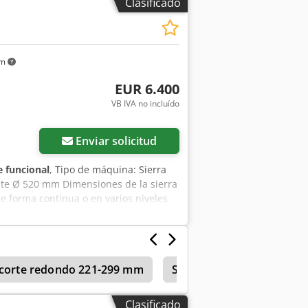
Clasificado
km
EUR 6.400
VB IVA no incluído
ás fotos
Enviar solicitud
 funcional
, Tipo de máquina: Sierra
nte Ø 520 mm Dimensiones de la sierra
de forma continua o en varios niveles
ico de la sierra Morsa hidráulica para
pillo para limpiar la sierra de cinta
e corte redondo 221-299 mm
Sierra De Cinta Metal
Clasificado