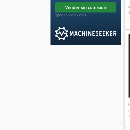
vender sin comisión
*por anuncio / mes