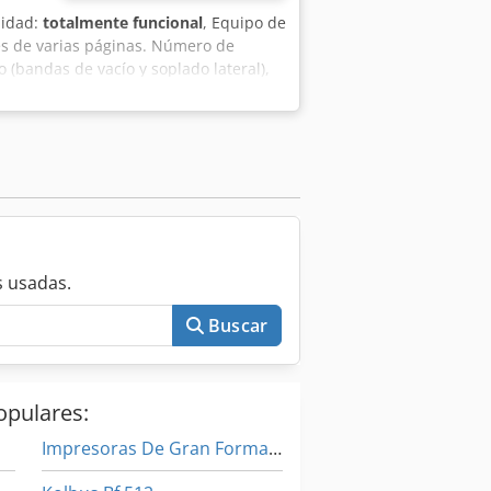
lidad:
totalmente funcional
, Equipo de
es de varias páginas. Número de
 (bandas de vacío y soplado lateral),
do gloss. Incluye documentación.
 usadas.
Buscar
opulares:
Impresoras De Gran Formato