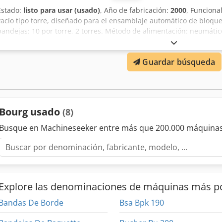
Estado:
listo para usar (usado)
, Año de fabricación:
2000
, Funciona
vacío tipo torre, diseñado para el ensamblaje automático de bloqu
bandejas: 10 por torre, 2 torres. Método de alimentación: neumático
lo que permite trabajar con una amplia gama de papeles, incluyen
Dcodpfxjyb Tgxe Akhsk
Guardar búsqueda
Bourg usado
(8)
Busque en Machineseeker entre más que 200.000 máquinas
Explore las denominaciones de máquinas más p
Bandas De Borde
Bsa Bpk 190