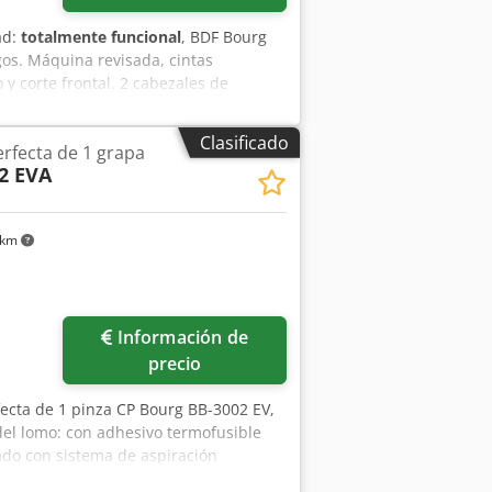
ad:
totalmente funcional
, BDF Bourg
os. Máquina revisada, cintas
y corte frontal. 2 cabezales de
loque y en esquina. Ajuste de formato
uye 4 bobinas de alambre para grapado.
Clasificado
rfecta de 1 grapa
to! Djdpfx Aszaay Nskhjck
2 EVA
 km
Información de
precio
ecta de 1 pinza CP Bourg BB-3002 EV,
el lomo: con adhesivo termofusible
ado con sistema de aspiración
: mín. 100 x 201 mm – máx. 385 x 750