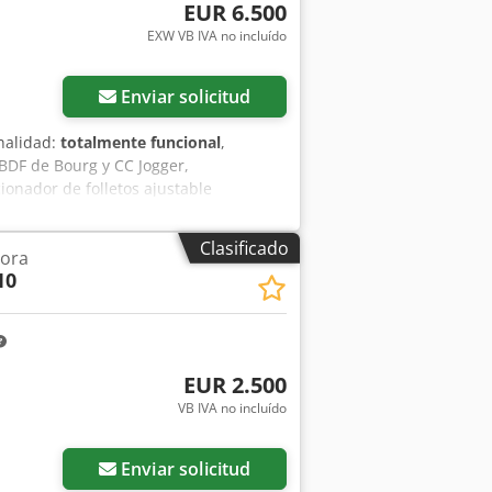
EUR 6.500
EXW VB IVA no incluído
Enviar solicitud
nalidad:
totalmente funcional
,
DF de Bourg y CC Jogger,
onador de folletos ajustable
ida criss cross jogger a la derecha
pel 520 x 350mm, formato de papel
Clasificado
dora
a revisada y en perfecto estado de
10
stituidas.
EUR 2.500
VB IVA no incluído
Enviar solicitud