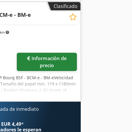
osor del libro: mín. 1 mm – máx. 60
Clasificado
ura de la pila de cubiertas: máx. 80
BCM-e - BM-e
.500 mm Inspección por vídeo en línea
os más máquinas en stock. Disponible
Núremberg; se puede probar.
 km
Información de
precio
 CP Bourg BSF - BCM-e - BM-eVelocidad
m2 Tamaño del papel min. 119 x 1180mm
 Booklet thickness 2-30 sheets of
sfx Akhsck Tamaño del papel mín.
nillo 2 - 55 hojas de 80
 mín. 119x170mm - máx. 370x300mm
ada de inmediato
ina frontal 0 a 25 mm Alimentador de
entador de hojas Bourg BSF para
 EUR 4,49
*
ype Video Estaremos encantados de
radores
le esperan