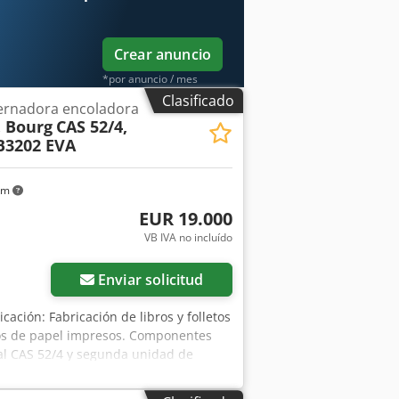
te - Puede ser inspeccionado En Stock
Crear anuncio
*por anuncio / mes
Clasificado
ernadora encoladora
. Bourg
CAS 52/4,
BB3202 EVA
km
EUR 19.000
VB IVA no incluído
Enviar solicitud
icación: Fabricación de libros y folletos
gos de papel impresos. Componentes
pal CAS 52/4 y segunda unidad de
nados (SRT 52 / SRT CAS 52-A-derecha /
g BB3202 EVA CP (compuesta por la