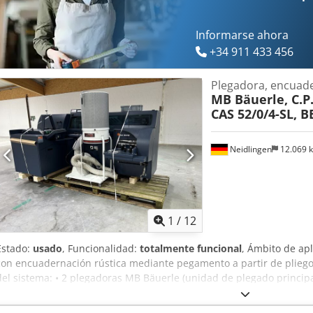
recibir su visita - Más máquinas en Stock Disponible Inmediatamen
Emskirchen / Nuremberg - Puede ser probado
Informarse ahora
+34 911 433 456
Plegadora, encuad
MB Bäuerle, C.P
CAS 52/0/4-SL, 
Neidlingen
12.069 
1
/
12
Estado:
usado
, Funcionalidad:
totalmente funcional
, Ámbito de apl
con encuadernación rústica mediante pegamento a partir de plie
del sistema: • 2 plegadoras MB Bäuerle (unidad de plegado princi
plegado CAS 52/0/4-SL "autopropulsada") • Mesas con rodillos incli
estaciones de alineación integradas) • 1 encuadernadora C.P. Bour