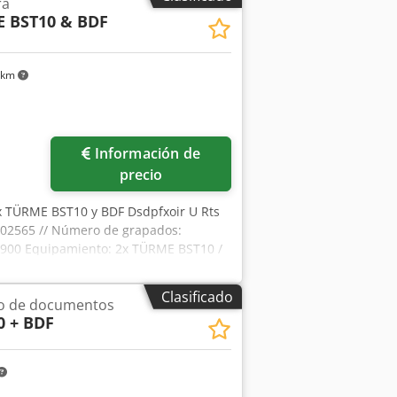
ra
i lo desea, también es posible la venta
 BST10 & BDF
a para una visita in situ. Si tiene
!
 km
Información de
precio
ÜRME BST10 y BDF Dsdpfxoir U Rts
102565 // Número de grapados:
3900 Equipamiento: 2x TÜRME BST10 /
e serie: 02 11 4 1769 BDF N.º de serie:
Clasificado
o de documentos
0 + BDF