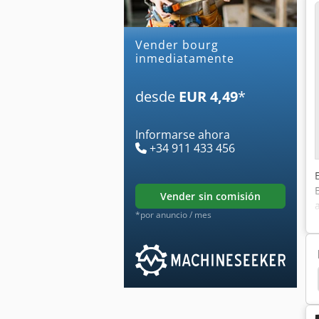
Vender bourg
inmediatamente
desde
EUR 4,49
*
Informarse ahora
+34 911 433 456
vender sin comisión
*por anuncio / mes
tos
Plockmatic Morgana Bm5050
Producción