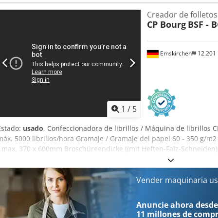
mm Formato de cubierta: mín. 100 x 201 mm – máx. 385 x 750 mm Gr
Creador de folletos
mm Dcedpfxeipaqye Akhok Gramaje de la cubierta: 80 – 300 g/m² Alt
CP Bourg
BSF - 
mm Rendimiento: máx. 650 ciclos/h Dimensiones: 2.020 x 2.400 x 1
mediante Skype Estaríamos encantados de recibir su visita; tenem
inmediatamente; se puede inspeccionar. En stock en Emskirchen/
Emskirchen
12.201
1
/
5
Estado:
usado
, Confeccionadora de librillos / Máquina de librillos
máx. 5000 librillos/hora Gramaje / Gramaje del papel 60 - 350 g/
- max. 370 x 600mm Broschüreendicke ((mit Heften-Falz-Schneiden) /
75gsmKopf-/Blockheftung / Cosido superior/inferior: Dsdpjq Sbp U
119x170mm - máx. 370x300mm Broschüreendicke / Grosor del cuader
g/m²Falzzen/Frontbeschnitt / Plegado/recorte: Tamaño del papel
Vender maquinaria us
Grosor del folleto 2 - 55 hojas 80 g/m². Guillotina frontal / Guillot
hojas Bourg BSF para procesamiento en línea y fuera de línea Alim
Anuncie ahora desde
acabado fuera de línea y en línea Video Inspección Online por Sk
11 millones de comp