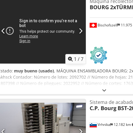
Máquina recolecto
durante muchos años hasta la fecha. Está listo para ser recogido. S
BOURG
2xTÜRME
de máquinas individuales. Estaremos encantados de concertar una cit
alguna pregunta o está interesado, ¡esperamos tener noticias suyas
Bischofszell
11.975
1
/
7
Estado:
muy bueno (usado)
, MÁQUINA ENSAMBLADORA BOURG: 2x T
Akhsck Contador: Número de lotes: 2092702 // Número de hojas: 2
1807398 // Número de pliegues: 2022952 // Número de cortes: 176
BST 10 (cada una con 10 estaciones) N.º de serie: 02 01 4 1834 N.º d
40 12 4 1046 Se incluyen dos cabezales de grapado de repuesto.
Sistema de acabad
C.P. Bourg
BST-2
Vrhnika
12.182 km