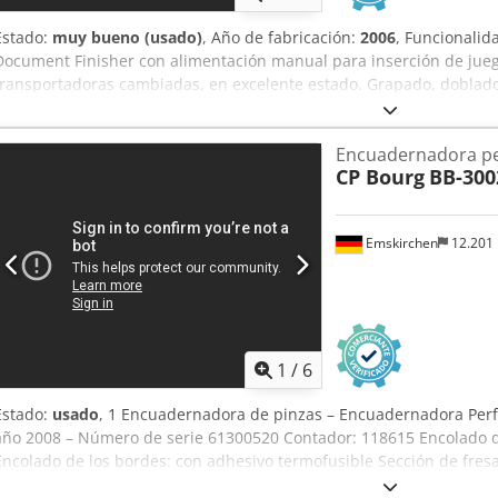
Estado:
muy bueno (usado)
, Año de fabricación:
2006
, Funcionalid
Document Finisher con alimentación manual para inserción de jueg
transportadoras cambiadas, en excelente estado. Grapado, doblado 
grapado con alambre de bobina. Funciones para grapa caballete, b
totalmente automático. Conexión eléctrica 230V/50Hz, 400 kg. Incl
Encuadernadora pe
Datos técnicos en PDF adjunto. ¡Excelente oportunidad a precio jus
CP Bourg
BB-300
Emskirchen
12.201
1
/
6
Estado:
usado
, 1 Encuadernadora de pinzas – Encuadernadora Perf
año 2008 – Número de serie 61300520 Contador: 118615 Encolado d
Encolado de los bordes: con adhesivo termofusible Sección de fres
Profundidad de fresado ajustable Datos técnicos: Formato de papel