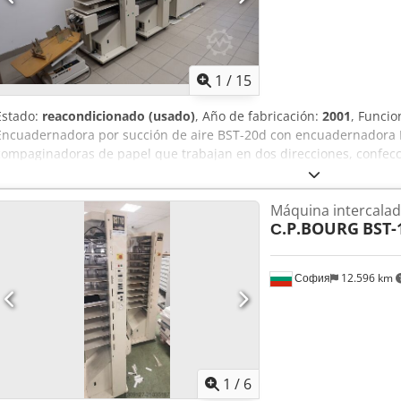
1
/
15
Estado:
reacondicionado (usado)
, Año de fabricación:
2001
, Funcio
Encuadernadora por succión de aire BST-20d con encuadernadora B
compaginadoras de papel que trabajan en dos direcciones, confecci
totalmente automático BDF a la izquierda, Dcedpfxspdnmfj Akhsk sal
dos cabezales de cosido Hohner 48/5S BDH, formato máximo de pa
Máquina intercala
mín. 203 x 120mm, velocidad hasta 4.200 folletos por hora. máquin
С.P.BOURG
BST-
funcionamiento, todas las piezas desgastadas y correas han sido su
София
12.596 km
1
/
6