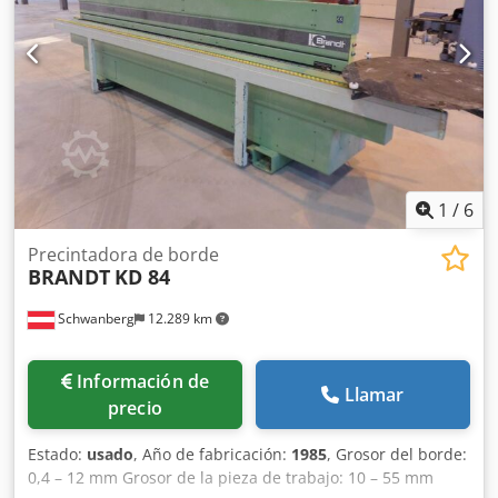
1
/
6
Precintadora de borde
BRANDT
KD 84
Schwanberg
12.289 km
Información de
Llamar
precio
Estado:
usado
, Año de fabricación:
1985
, Grosor del borde:
0,4 – 12 mm Grosor de la pieza de trabajo: 10 – 55 mm