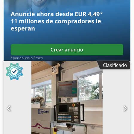
esquinas Rascador plano Unidad de pulido Dimensiones
de la máquina: 7450 x 1220 x 2400 mm Peso: 3000 kg
Anuncie ahora desde EUR 4,49
*
Dodpfsvvkd Tox Akbekr Ubicación de almacenamiento:
11 millones de compradores
le
Nattheim
esperan
Crear anuncio
*por anuncio / mes
Clasificado