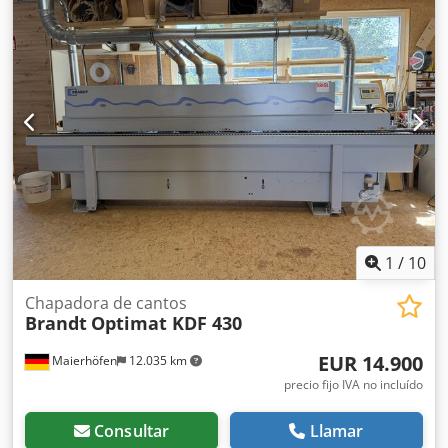
desplazamiento: 11 m/min
fresado fino para el rebaje y redondeo Unidad de
redondeo de esquinas WD60 Unidad de fresado de
desbaste Unidad de alisado de bordes Unidad de
aplicación de adhesivo Unidad de pulido Unidad de
pulverización Software de programación de la máquina
PowerControl PC20
1
/
10
Chapadora de cantos
Brandt
Optimat KDF 430
EUR 14.900
Maierhöfen
12.035 km
precio fijo IVA no incluído
Consultar
Llamar