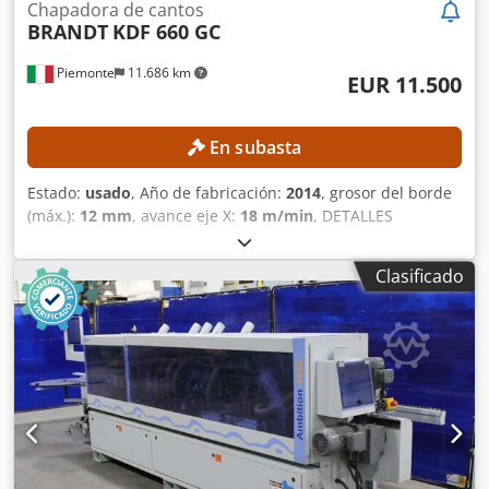
Chapadora de cantos
BRANDT
KDF 660 GC
Piemonte
11.686 km
EUR 11.500
En subasta
Estado:
usado
, Año de fabricación:
2014
, grosor del borde
(máx.):
12 mm
, avance eje X:
18 m/min
, DETALLES
TÉCNICOS Dimensiones de la pieza de trabajo Altura
mínima de la placa: 10 mm Altura máxima de la placa: 60
Clasificado
mm Anchura mínima de la placa: 70 mm Espesor mínimo
del borde: 0,4 mm Espesor máximo del borde: 12 mm
Velocidad máxima de avance: 18 m/min Avance y guía
Presión mediante rodillos de apoyo Guías de soporte de la
placa Unidad para el procesamiento de placas Unidad de
pre-fresado Accionamiento automático temporizado
Potencia del motor: 2,2 kW Encolado de bordes Magacín de
rodillos para bordes Depósito de adhesivo para adhesivo
termofusible EVA Precalentador para adhesivo