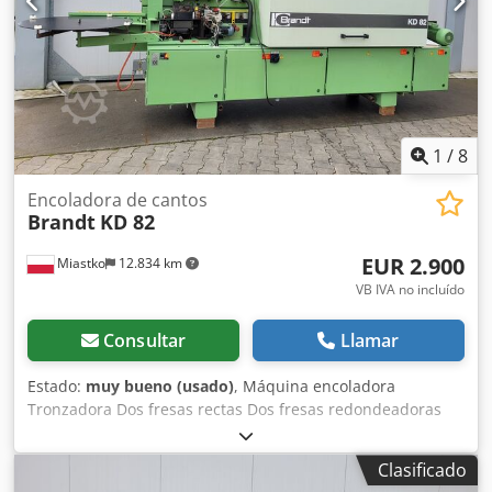
1
/
8
Encoladora de cantos
Brandt
KD 82
EUR 2.900
Miastko
12.834 km
VB IVA no incluído
Consultar
Llamar
Estado:
muy bueno (usado)
, Máquina encoladora
Tronzadora Dos fresas rectas Dos fresas redondeadoras
Dkjdsxdy Slepfx Akbsr
Clasificado