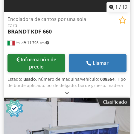
1
/
12
Encoladora de cantos por una sola
cara
BRANDT
KDF 660
Italia
11.798 km
Información de
Llamar
precio
Estado:
usado
, número de máquina/vehículo:
008554
, Tipo
de borde aplicado: borde delgado, borde grueso, madera
maciza. Sistema de encolado: EVA. Fresado para
ensamblaje: sí. Unidad multifuncional: sí. Velocidad
Clasificado
máxima de avance: 16 m/min. Dedpfx Aszg D Ezjkbekr
Grosor máximo de la placa: 60 mm. Unidades de trabajo: 8
unidades.