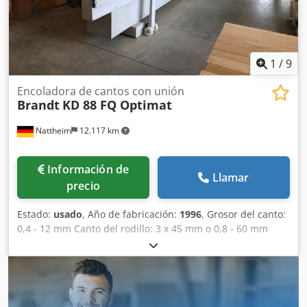
1
/
9
Encoladora de cantos con unión
Brandt
KD 88 FQ Optimat
Nattheim
12.117 km
Información de
Llamar
precio
Estado:
usado
, Año de fabricación:
1996
, Grosor del canto:
0,4 - 12 mm Canto del rodillo: 3 x 45 mm o 0,8 - 60 mm
Ancho mín. de la pieza de trabajo: 65 mm Longitud mín. de
la pieza de trabajo: 160 mm Grosor de la pieza de trabajo:
10 - 55 mm Avance: 13 m/min Prefresado (unión) Depósito
de cola Quickmelt Encolado de piezas Recorte Fresado a
ras Fresado de chaflanes Fresado de radios Copiado de