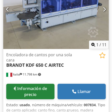
1
/
11
Encoladora de cantos por una sola
cara
BRANDT
KDF 650 C AIRTEC
Italia
11.798 km
Información de
Llamar
precio
Estado:
usado
, número de máquina/vehículo:
007834
, Tipo
de canto aplicado: canto fino, canto grueso, madera