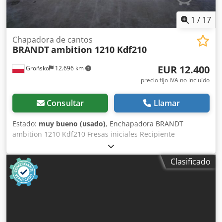
su demostración en nuestro almacén, consulte "otras
1
/
17
ofertas de este proveedor".
Chapadora de cantos
BRANDT
ambition 1210 Kdf210
EUR 12.400
Grońsko
12.696 km
precio fijo IVA no incluído
Consultar
Llamar
Estado:
muy bueno (usado)
, Enchapadora BRANDT
ambition 1210 Kdf210 Fresas iniciales Recipiente
intercambiable Aplicación de adhesivo con rodillo
Guillotina inicial neumática Rodillos de presión Cuchillas
Clasificado
de corte final Grupo de fresado vertical y horizontal R1-R2
Ciclado de perfil Ciclado plano Altura máxima de la pieza:
60 mm Grosor máximo del chapa en rollo: 3 mm Avance:
11 m/min Longitud de la máquina: 370 cm Potencia de
conexión: aproximadamente 9 kW Dkjdpfxezqz Rpj Akbor
Máquina revisada, lista para funcionar.