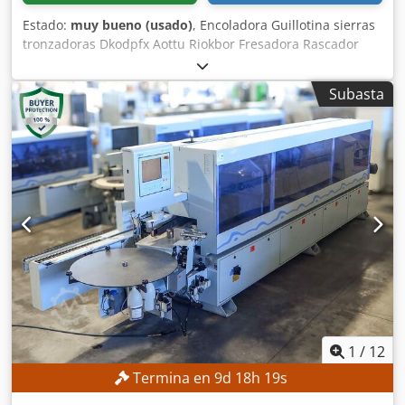
Estado:
muy bueno (usado)
, Encoladora Guillotina sierras
tronzadoras Dkodpfx Aottu Riokbor Fresadora Rascador
Pulidora
Subasta
1
/
12
Termina en
9
d
18
h
16
s