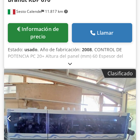
para su uso. Disponible a partir de la semana 40 de 2026.
Sesto Calende
11.817 km
Si tiene alguna pregunta, no dude en ponerse en contacto
conmigo.
Información de
Llamar
precio
Estado:
usado
, Año de fabricación:
2008
, CONTROL DE
POTENCIA PC 20+ Altura del panel (mm) 60 Espesor del
canto de PVC-ABS (mm) 3 Espesor del canto de madera
maciza (mm) 12 Velocidad de avance 20 m/min Guía de
Clasificado
entrada manual Unidad de precorte Unidad de aplicación
y prefusión de cola EVA Placa portacantos Unidad de
recorte de extremos Unidad de recorte superpuesto de
dos motores Unidad de biselado escalonado de dos
motores con ajustes NC Unidad de redondeo de dos
motores Unidad de raspado de cantos Unidad de raspado
de cola Unidad de cepillo Dksdpfew Db Rfex Akbor