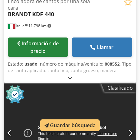
Encoladora de cantos por una sola
cara
BRANDT
KDF 440
Italia
11.798 km
Información de
Llamar
precio
Estado:
usado
, número de máquina/vehículo:
008552
, Tipo
de canto aplicado: canto fino, canto grueso, madera
maciza Sistema de encolado: EVA Fresado de juntas: sí
Agregado multifuncional: sí Dksdpezg D D Dofx Akbjr
Clasificado
Velocidad máx. de avance: 14 m/min Grosor máximo del
panel: 60 mm Unidades de trabajo: 7 uds.
Guardar búsqueda