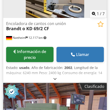
1
/
7
Encoladora de cantos con unión
Brandt
o KD 69/2 CF
Nattheim
12.117 km
Información de
Llamar
precio
Estado:
usado
, Año de fabricación:
2002
, Longitud de la
máquina: 6240 mm Peso: 2400 kg Consumo de energía: 14
kW Diámetro de extracción: 120 / 140 mm Dkedpfovvkfwjx
Akber Ubicación de almacenamiento: Nattheim
Clasificado