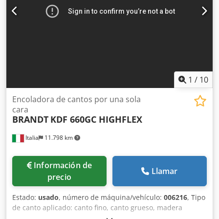
1
/
10
Encoladora de cantos por una sola
cara
BRANDT
KDF 660GC HIGHFLEX
Italia
11.798 km
Información de
Llamar
precio
Estado:
usado
, número de máquina/vehículo:
006216
, Tipo
de canto aplicado: canto fino, canto grueso, madera
maciza Sistema de encolado: EVA Fresado de unión: sí