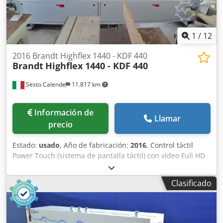
1
/
12
2016 Brandt Highflex 1440 - KDF 440
Brandt
Highflex 1440 - KDF 440
Sesto Calende
11.817 km
Información de
Llamar
precio
Estado:
usado
, Año de fabricación:
2016
, Control táctil
Power Touch (sistema de pantalla táctil) con vídeo Full HD
de 21" Altura del panel: 60 mm PVC/ABS: 3 mm Madera
maciza: hasta 12 mm Velocidad de avance: hasta 20 m/min
Clasificado
Altura de trabajo ajustable electrónicamente mediante
control numérico Guía de soporte del panel con funciones
de ralentí Transportador de rodillos lateral con ruedas de
ralentí para el soporte del panel Grupo antiadherente