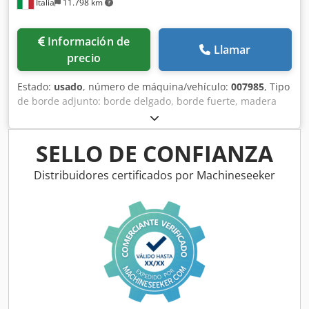
Italia
11.798 km
Información de
Llamar
precio
Estado:
usado
, número de máquina/vehículo:
007985
, Tipo
de borde adjunto: borde delgado, borde fuerte, madera
maciza Sistema adhesivo: EVA Fresado de unión: sí Unidad
multifuncional: sí Velocidad máxima de avance: 18 m/min.
Espesor máximo del panel: 60 mm Unidades de trabajo: 7
SELLO DE CONFIANZA
no Dkedpfxjx A Th Ds Akbor
Distribuidores certificados por Machineseeker