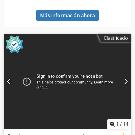
Más información ahora
Clasificado
1
/
14