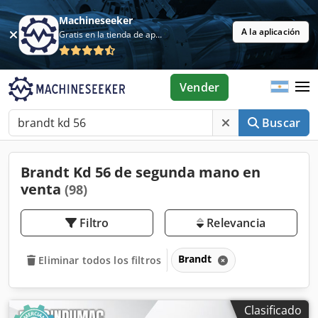
Machineseeker
A la aplicación
Gratis en la tienda de aplicaciones
Vender
Buscar
Brandt Kd 56 de segunda mano en
venta
(98)
Filtro
Relevancia
Brandt
Eliminar todos los filtros
Clasificado