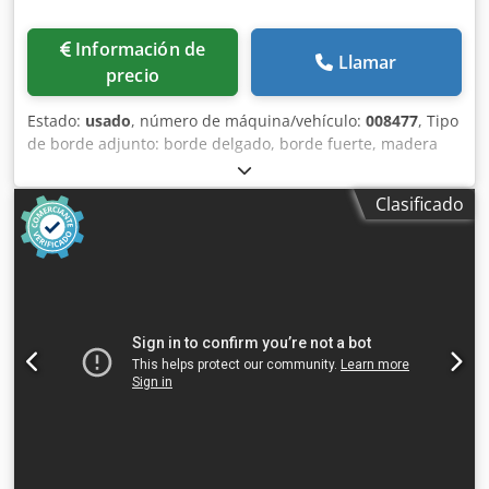
Información de
Llamar
precio
Estado:
usado
, número de máquina/vehículo:
008477
, Tipo
de borde adjunto: borde delgado, borde fuerte, madera
maciza Sistema adhesivo: EVA Dodpoy Hq Nvofx Akbskr
Fresado de unión: sí Unidad multifuncional: sí Velocidad
Clasificado
máxima de avance: 18 m/min. Espesor máximo del panel:
60 mm Unidades de trabajo: 7 no