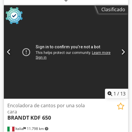
Dedpfx Aksy Nk Ahobekr Unidad multifunción: sí Unidad
Clasificado
de fresado superior: sí Velocidad máxima de avance: 18
m/min
1
/
13
Encoladora de cantos por una sola
cara
BRANDT
KDF 650
Italia
11.798 km