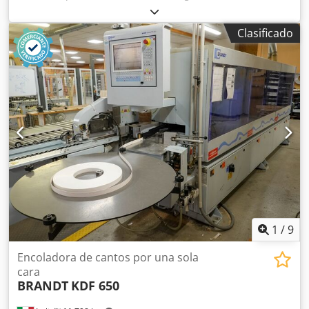
maciza Sistema de encolado: EVA, aire caliente Fresado
previo: sí Unidad multifunción: sí Velocidad máxima de
Clasificado
avance: 18 m/min Dksdpfxov Sf I Ee Akbor Espesor máximo
del panel: 60 mm Unidades de trabajo: 8 uds.
1
/
9
Encoladora de cantos por una sola
cara
BRANDT
KDF 650