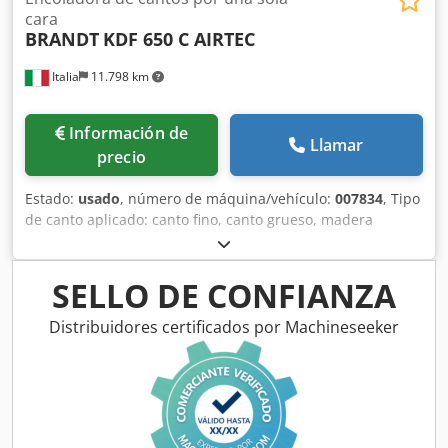
cara
BRANDT
KDF 650 C AIRTEC
Italia
11.798 km
Información de
Llamar
precio
Estado:
usado
, número de máquina/vehículo:
007834
, Tipo
de canto aplicado: canto fino, canto grueso, madera
maciza Sistema de encolado: EVA, aire caliente Fresado
previo: sí Unidad multifunción: sí Chedpev Sf I Ejfx Alyea
Velocidad máxima de avance: 18 m/min Espesor máximo
SELLO DE CONFIANZA
del panel: 60 mm Unidades de trabajo: 8 uds.
Distribuidores certificados por Machineseeker