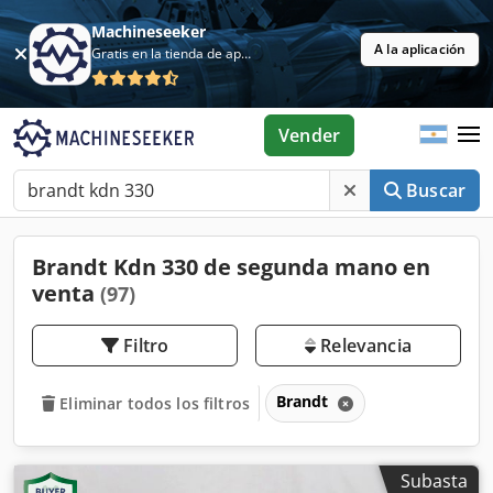
Machineseeker
A la aplicación
Gratis en la tienda de aplicaciones
Vender
Buscar
Brandt Kdn 330 de segunda mano en
venta
(97)
Filtro
Relevancia
Brandt
Eliminar todos los filtros
Subasta