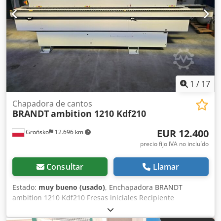
1
/
17
Chapadora de cantos
BRANDT
ambition 1210 Kdf210
EUR 12.400
Grońsko
12.696 km
precio fijo IVA no incluído
Consultar
Llamar
Estado:
muy bueno (usado)
, Enchapadora BRANDT
ambition 1210 Kdf210 Fresas iniciales Recipiente
intercambiable Aplicación de adhesivo con rodillo
Guillotina inicial neumática Rodillos de presión Chedpfjzqz