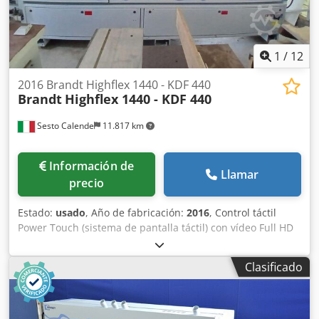
1
/
12
2016 Brandt Highflex 1440 - KDF 440
Brandt
Highflex 1440 - KDF 440
Sesto Calende
11.817 km
Información de
Llamar
precio
Estado:
usado
, Año de fabricación:
2016
, Control táctil
Power Touch (sistema de pantalla táctil) con vídeo Full HD
de 21" Altura del panel: 60 mm PVC/ABS: 3 mm Madera
maciza: hasta 12 mm Velocidad de avance: hasta 20 m/min
Clasificado
Altura de trabajo ajustable electrónicamente mediante
control numérico Guía de soporte del panel con funciones
de ralentí Transportador de rodillos lateral con ruedas de
ralentí para el soporte del panel Grupo antiadherente