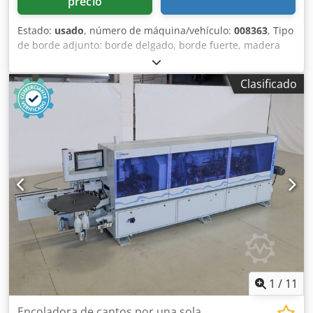
precio
Estado:
usado
, número de máquina/vehículo:
008363
, Tipo
de borde adjunto: borde delgado, borde fuerte, madera
maciza Sistema adhesivo: EVA Fresado de unión: sí Unidad
multifuncional: sí Velocidad máxima de avance: 18 m/min.
Clasificado
Espesor máximo del panel: 60 mm Csdsx Swddjpfx Alyjha
Unidades de trabajo: 7 no
1
/
11
Encoladora de cantos por una sola