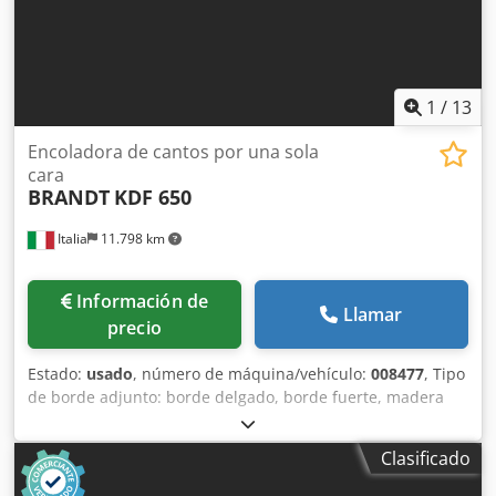
1
/
13
Encoladora de cantos por una sola
cara
BRANDT
KDF 650
Italia
11.798 km
Información de
Llamar
precio
Estado:
usado
, número de máquina/vehículo:
008477
, Tipo
de borde adjunto: borde delgado, borde fuerte, madera
maciza Sistema adhesivo: EVA Fresado de unión: sí Unidad
multifuncional: sí Velocidad máxima de avance: 18 m/min.
Clasificado
Espesor máximo del panel: 60 mm Unidades de trabajo: 7
no Chjdey Hq Nvepfx Alysa