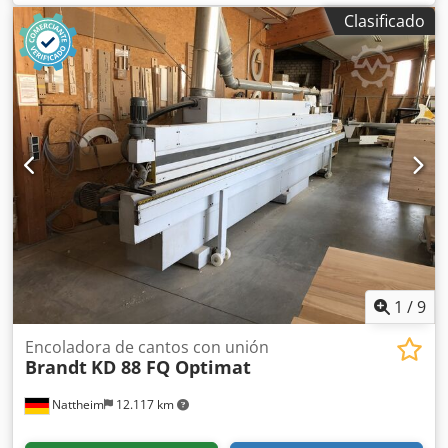
caliente Fresado de juntas: sí Unidad multifuncional: sí
Clasificado
Velocidad máx. Velocidad de desplazamiento: 11 m/min
Chedpoqy Em Tsfx Alyoa
1
/
9
Encoladora de cantos con unión
Brandt
KD 88 FQ Optimat
Nattheim
12.117 km