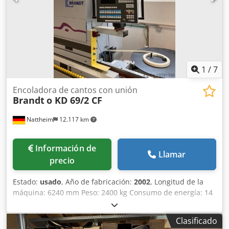
1
/
7
Encoladora de cantos con unión
Brandt
o KD 69/2 CF
Nattheim
12.117 km
Información de
Llamar
precio
Estado:
usado
, Año de fabricación:
2002
, Longitud de la
máquina: 6240 mm Peso: 2400 kg Consumo de energía: 14
kW Diámetro de extracción: 120 / 140 mm Csdpovvkfwefx
Alyjha Ubicación de almacenamiento: Nattheim
Clasificado