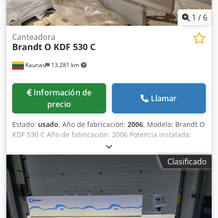
instalaciones previa cita. Solo ofrecemos máquinas que
están listas para la demostración en nuestro almacén,
1
/
6
consulte "otras ofertas de este proveedor".
Canteadora
Brandt
O KDF 530 C
Kaunas
13.281 km
Información de
Llamar
precio
Estado:
usado
, Año de fabricación:
2006
, Modelo: Brandt O
KDF 530 C Año de fabricación: 2006 Potencia instalada:
11,4 kW Velocidad de avance: 11 m/min Grosor de la pieza
de trabajo: 8-40 mm Grosor del borde: 0,4-6 mm Unidad
Clasificado
de preajuste: Sí Unidad de encolado: Sí, EVA Unidad de
corte final: Sí Unidad de corte de precisión: Sí Unidad de
redondeo de esquinas: Sí Aplicador de adhesivo: Sí Unidad
de pulido: Sí Chedpezkfu Sofx Alyea