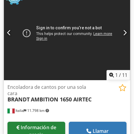
1
/
11
Encoladora de cantos por una sola
cara
BRANDT
AMBITION 1650 AIRTEC
Italia
11.798 km
Información de
Llamar