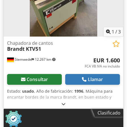
1
/
3
Chapadora de cantos
Brandt
KTV51
EUR 1.600
Stemwede
12.267 km
FCA VB IVA no incluído
Consultar
Llamar
Estado:
usado
, Año de fabricación:
1996
, Máquina para
encantar bordes de la marca Brandt, en buen estado y
usada. Modelo KTV51 – Fabricada en 1996. La máquina se
compró de segunda mano y se utilizó solo de forma
Clasificado
ocasional. Chjdpfx Alozpflnoyea La máquina se vende
como parte de la liquidación de nuestro taller de
carpintería. Precio de recogida; se puede organizar la