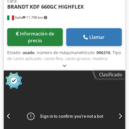
cara
BRANDT
KDF 660GC HIGHFLEX
Italia
11.798 km
Información de
Llamar
precio
Estado:
usado
, número de máquina/vehículo:
006216
, Tipo
de canto aplicado: canto fino, canto grueso, madera
maciza Sistema de encolado: EVA Fresado de unión: sí
Unidad multifunción: sí Unidad de fresado superior: sí
Clasificado
Velocidad máxima de avance: 18 m/min Chjdpfx Ajy Nk
Ahelyea