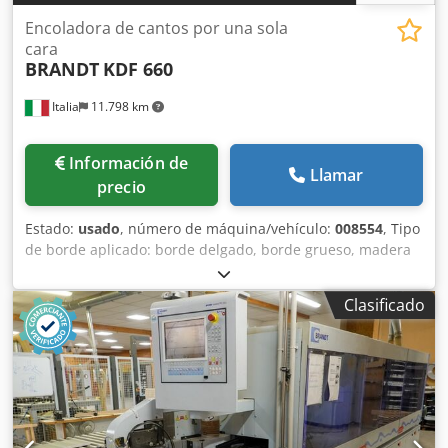
Encoladora de cantos por una sola
cara
BRANDT
KDF 660
Italia
11.798 km
Información de
Llamar
precio
Estado:
usado
, número de máquina/vehículo:
008554
, Tipo
de borde aplicado: borde delgado, borde grueso, madera
maciza. Cjdpjzg D Ezjfx Alysha Sistema de encolado: EVA.
Fresado para ensamblaje: sí. Unidad multifuncional: sí.
Clasificado
Velocidad máxima de avance: 16 m/min. Grosor máximo de
la placa: 60 mm. Unidades de trabajo: 8 unidades.