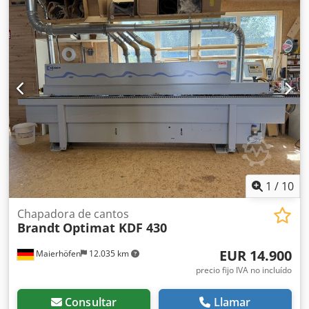
1
/
10
Chapadora de cantos
Brandt
Optimat KDF 430
EUR 14.900
Maierhöfen
12.035 km
precio fijo IVA no incluído
Consultar
Llamar