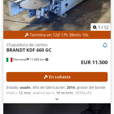
limpieza, que falta. Precio: 2.895 euros + IVA, negociable,
FCA: Oradea/Rumanía. Nos reservamos el derecho a
errores, modificaciones y venta previa. Hablamos inglés. /
Wir sprechen Deutsch. / Beszélünk magyarul. / Nous
parlons français / Vorbim română.
1
/
12
Termina en
12
d
17
h
38
min
8
s
Chapadora de cantos
BRANDT
KDF 660 GC
Piemonte
11.686 km
EUR 11.500
En subasta
Estado:
usado
, Año de fabricación:
2014
, grosor del borde
(máx.):
12 mm
, avance eje X:
18 m/min
, DETALLES
TÉCNICOS Dimensiones de la pieza de trabajo Altura
mínima de la placa: 10 mm Altura máxima de la placa: 60
mm Anchura mínima de la placa: 70 mm Espesor mínimo