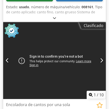
Estado:
usado
, número de máquina/vehículo:
008161
, Tipo
de canto aplicado: canto fino, canto grueso Sistema de
encolado: EVA, PUR Fresado previo: sí Unidad
multifuncional: sí Velocidad máxima de avance: 14 m/min
Clasificado
Cjdpjx A Tlcsfx Alyeha Espesor máximo de tablero: 60 mm
Unidades de trabajo: 6 uds.
1
/
10
Encoladora de cantos por una sola