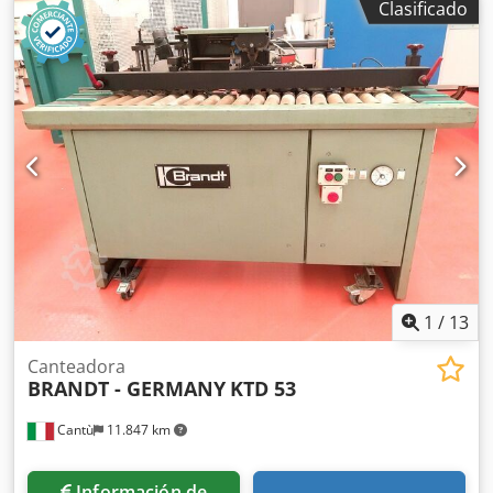
Clasificado
Rpsx Alyoa Cuchillas de corte final Grupo de fresado
vertical y horizontal R1-R2 Ciclado de perfil Ciclado plano
Altura máxima de la pieza: 60 mm Grosor máximo del
chapa en rollo: 3 mm Avance: 11 m/min Longitud de la
máquina: 370 cm Potencia de conexión: aproximadamente
9 kW Máquina revisada, lista para funcionar.
1
/
13
Canteadora
BRANDT - GERMANY
KTD 53
Cantù
11.847 km
Información de