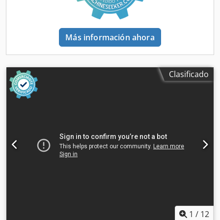
Más información ahora
Clasificado
1
/
12