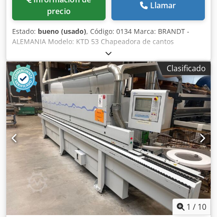
Llamar
precio
Estado:
bueno (usado)
, Código: 0134 Marca: BRANDT -
ALEMANIA Modelo: KTD 53 Chapeadora de cantos
automática para madera, PVC, chapa de madera, muebles,
muebles a medida, carpintería y otros productos. Datos
Clasificado
técnicos: Altura mín./máx. del panel: 10/40 mm Espesor
del canto: mín./máx. 0,4 - 1,5 mm Velocidad de avance: 7
m/min sobre transportador de rodillos motorizado Ancho
mín. del panel: 65 mm Chsdpfx Alswq Sc Ssysa
Composición: Unidad de encolado Unidad de corte por
cizalla Unidad de corte de extremos Unidad de recorte
superior/inferior Ruedas en la base para facilitar su
manejo Voltaje: 380/50 Potencia total: 4,5 kW Aire
comprimido: 6 bar Dimensiones totales: 1800 x 615 x 1170
h (mm) Peso: 280 kg
1
/
10