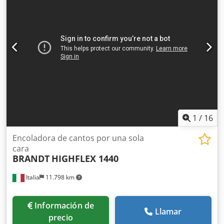
entrega bajo petición. La venta se realiza con exclusión de
la garantía por defectos materiales. La responsabilidad por
dolo, negligencia grave, así como por daños derivados de
lesiones corporales o daños a la salud, queda intacta. Las
reclamaciones por defectos ocultados de forma
fraudulenta también quedan intactas. Se puede organizar
una visita a la máquina previo acuerdo. Visita programada
el 18 de julio o el 1 de agosto, de 10:00 a 14:00, en
nuestras instalaciones de Stemwede.
1
/
16
Encoladora de cantos por una sola
cara
BRANDT
HIGHFLEX 1440
Italia
11.798 km
Información de
Llamar
precio