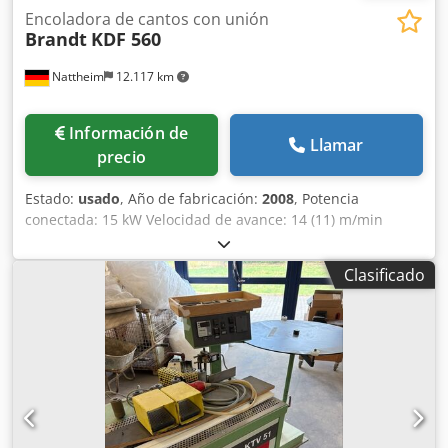
Encoladora de cantos con unión
Brandt
KDF 560
Nattheim
12.117 km
Información de
Llamar
precio
Estado:
usado
, Año de fabricación:
2008
, Potencia
conectada: 15 kW Velocidad de avance: 14 (11) m/min
Grosor de la pieza: 8 - 60 mm Grosor del canto: 0,4 - 8 mm
Separación de rodillos: máx. 3,0 x 45 / 0,8 x 65 mm
Clasificado
Diámetro de extracción: 120 / 160 / 100 mm Altura de
trabajo: 950 mm Dimensiones: 6260 x 1560 x 2300 mm
Peso: aprox. 3000 kg Lugar de almacenamiento: Proveedor
Cedpfx Aley Ruzqoyjha