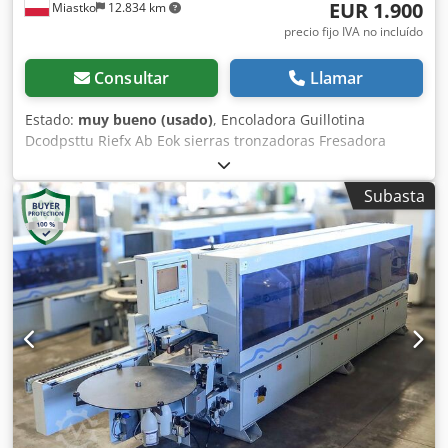
EUR 1.900
Miastko
12.834 km
precio fijo IVA no incluído
Consultar
Llamar
Estado:
muy bueno (usado)
, Encoladora Guillotina
Dcodpsttu Riefx Ab Eok sierras tronzadoras Fresadora
Rascador Pulidora
Subasta