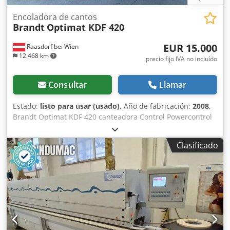
Encoladora de cantos
Brandt
Optimat KDF 420
EUR 15.000
Raasdorf bei Wien
12.468 km
precio fijo IVA no incluído
Consultar
Llamar
Estado:
listo para usar (usado)
, Año de fabricación:
2008
,
Brandt Optimat KDF 420 canteadora Control Powercontrol
PC 20 Dcjdpfjx Dzw Nex Ab Eok Espesor del canto 0,4–8
mm Altura del canto 8–60 mm Fresado de unión con fresa
Clasificado
DIA Corte de los extremos Fresado a ras y con radio
Cuchilla rascadora de radio Cuchilla rascadora plana
Unidad de pulido Longitud de la máquina 4360 mm
Manual de operaciones y herramientas Año de fabricación
2008 Precio 15.000.-