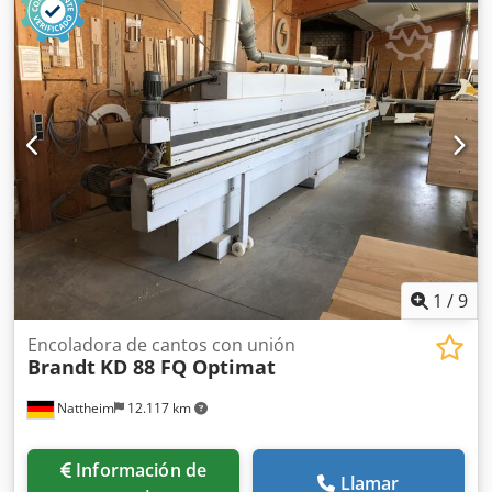
1
/
9
Encoladora de cantos con unión
Brandt
KD 88 FQ Optimat
Nattheim
12.117 km
Información de
Llamar