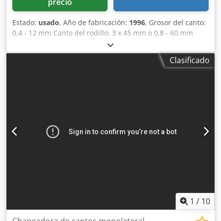
precio
Estado:
usado
, Año de fabricación:
1996
, Grosor del canto:
0,4 - 12 mm Canto del rodillo: 3 x 45 mm o 0,8 - 60 mm
Ancho mín. de la pieza de trabajo: 65 mm Longitud mín. de
la pieza de trabajo: 160 mm Grosor de la pieza de trabajo:
Clasificado
10 - 55 mm Avance: 13 m/min Prefresado (unión) Depósito
de cola Quickmelt Encolado de piezas Recorte Fresado a
ras Fresado de chaflanes Fresado de radios Copiado de
esquinas Rascador plano Unidad de pulido Dimensiones
de la máquina: 7450 x 1220 x 2400 mm Peso: 3000 kg
Dcodpevvkd Tefx Ab Esk Ubicación de almacenamiento:
Nattheim
1
/
10
Chapeadora de cantos monolateral