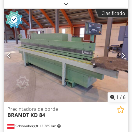
kW Diámetro de extracción: 120 / 140 mm Dcsdevvkfwepfx
Ab Eok Ubicación de almacenamiento: Nattheim
Clasificado
1
/
6
Precintadora de borde
BRANDT
KD 84
Schwanberg
12.289 km