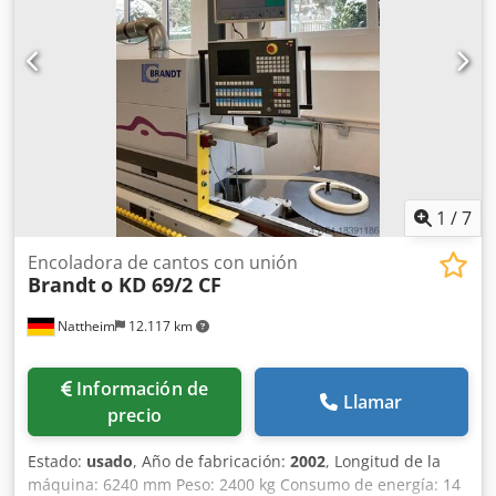
1
/
7
Encoladora de cantos con unión
Brandt
o KD 69/2 CF
Nattheim
12.117 km
Información de
Llamar
precio
Estado:
usado
, Año de fabricación:
2002
, Longitud de la
máquina: 6240 mm Peso: 2400 kg Consumo de energía: 14