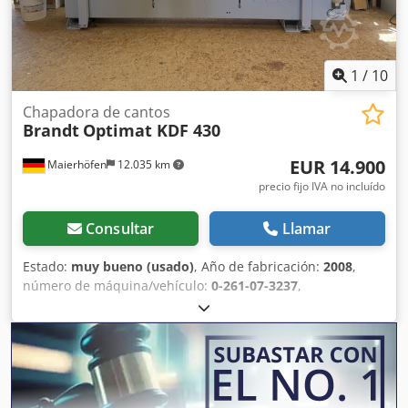
1
/
10
Chapadora de cantos
Brandt
Optimat KDF 430
EUR 14.900
Maierhöfen
12.035 km
precio fijo IVA no incluído
Consultar
Llamar
Estado:
muy bueno (usado)
, Año de fabricación:
2008
,
número de máquina/vehículo:
0-261-07-3237
,
Funcionalidad:
totalmente funcional
, tensión de entrada:
400 V
, altura de la pieza (máx.):
60 mm
, grosor del borde
(máx.):
6 mm
, tipo de ajuste de altura:
mecánico
, tipo de
accionamiento:
eléctrico
, altura total:
1.580 mm
, longitud
total:
4.860 mm
, ancho total:
1.130 mm
, peso total:
1.630
kg
, Equipamiento:
Marcado CE, documentación / manual
,