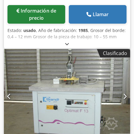
Información de
Llamar
precio
Estado:
usado
, Año de fabricación:
1985
, Grosor del borde:
0,4 – 12 mm Grosor de la pieza de trabajo: 10 – 55 mm
Longitud mínima de la pieza de trabajo: 160 mm Anchura
mínima de la pieza de trabajo: 65 mm Avance: 13 m/min
Clasificado
Conexión neumática: 7 bares Longitud total: 5220 mm
Peso: 1950 kg Recipiente de calentamiento con gránulos de
adhesivo termofusible Quickmelt Sentido de rotación del
rodillo de encolado para movimiento directo y contrario
Magazín de bordes para rollos y tiras de PVC Ajuste
motorizado de la presión superior Rodillos de presión
accionados neumáticamente Panel de control giratorio en
la entrada de la máquina Todos los componentes
controlados por recorrido, es decir, todos los finales de
carrera controlados por la pieza de trabajo se eliminan
Capuchones Combinación de fresas: fresa de chaflán/fresa
de radio con 2 componentes giratorios (1 componente con
fresa combinada de radio/recta, 2.º componente con fresa