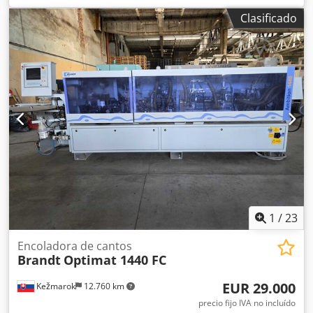
¡posibilidad de probarlo!
Clasificado
1
/
23
Encoladora de cantos
Brandt
Optimat 1440 FC
EUR 29.000
Kežmarok
12.760 km
precio fijo IVA no incluído