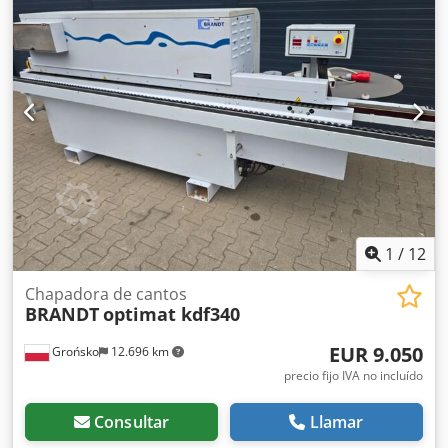
procesamiento, incluyendo premoldeado, aplicación de
adhesivo, alimentación y corte de cantos, y pulido. Puede
trabajar piezas con espesores de 8 a 60 mm y bandas de
canto de hasta 15 mm. La velocidad de avance alcanza
hasta 20 m/min, optimizando la productividad. Considere
la oportunidad de adquirir esta chapeadora de cantos
BRANDT OPTIMAT KDF 670. Contáctenos para más
información sobre esta máquina. Tipos de aplicación
Chapeado de cantos
1
/
12
Chapadora de cantos
BRANDT
optimat kdf340
EUR 9.050
Grońsko
12.696 km
precio fijo IVA no incluído
Consultar
Llamar