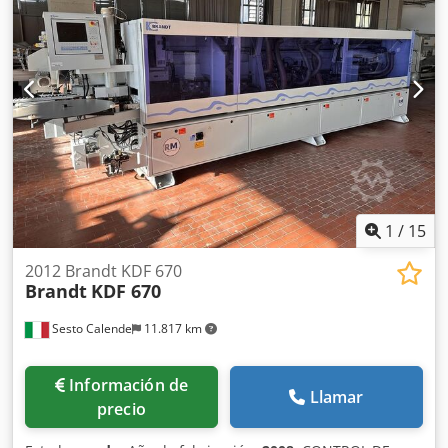
1
/
15
2012 Brandt KDF 670
Brandt
KDF 670
Sesto Calende
11.817 km
Información de
Llamar
precio