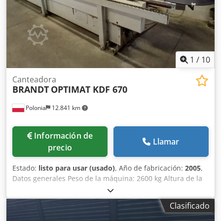
1
/
10
Canteadora
BRANDT
OPTIMAT KDF 670
Polonia
12.841 km
Información de
Llamar
precio
Estado:
listo para usar (usado)
, Año de fabricación:
2005
,
Datos generales Peso de la máquina: 2600 kg Altura de la
máquina: 2300 mm Dimensiones Dodjx E Eggopfx Ab Ejck
Longitud de la máquina: 6060 mm Esta chapeadora de
Clasificado
cantos BRANDT OPTIMAT KDF 670 fue fabricada en 2005.
Está equipada con una completa gama de unidades de