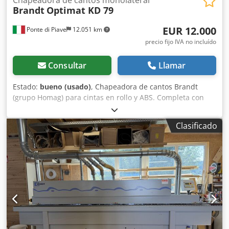
Brandt
Optimat KD 79
EUR 12.000
Ponte di Piave
12.051 km
precio fijo IVA no incluído
Consultar
Llamar
Estado:
bueno (usado)
, Chapeadora de cantos Brandt
(grupo Homag) para cintas en rollo y ABS. Completa con
retificadoras de entrada y todos los grupos perfiladores
con redondeadores. Perfecto estado de funcionamiento.
Clasificado
Dcedpsy N Ukijfx Ab Ejk