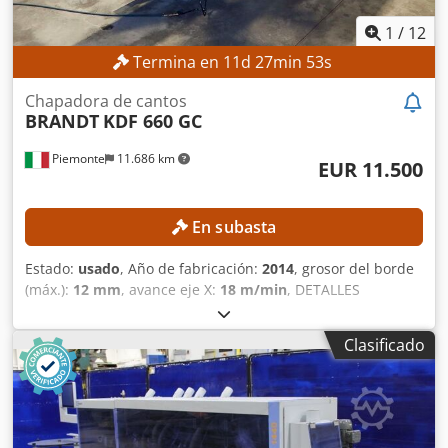
1
/
12
Termina en
11
d
27
min
51
s
Chapadora de cantos
BRANDT
KDF 660 GC
Piemonte
11.686 km
EUR 11.500
En subasta
Estado:
usado
, Año de fabricación:
2014
, grosor del borde
(máx.):
12 mm
, avance eje X:
18 m/min
, DETALLES
TÉCNICOS Dimensiones de la pieza de trabajo Altura
mínima de la placa: 10 mm Altura máxima de la placa: 60
Clasificado
mm Anchura mínima de la placa: 70 mm Espesor mínimo
del borde: 0,4 mm Espesor máximo del borde: 12 mm
Velocidad máxima de avance: 18 m/min Avance y guía
Presión mediante rodillos de apoyo Guías de soporte de la
placa Unidad para el procesamiento de placas Unidad de