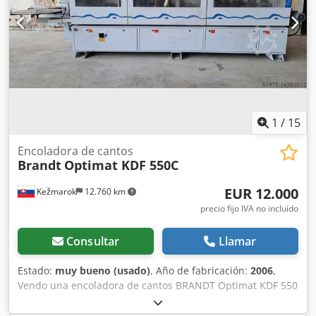
de fresado de contorno Grupo de cepillado multinivel
Grupo de cepillado de bordes Grupo de cepillos Control:
Powertouch Rodillos de apoyo para piezas estrechas Grupo
de pulverización de agente desmoldante sobre la pieza
Grupo de pulverización de lubricante para material de
borde Sin retorno de piezas 6414 horas de trabajo y
576.091 metros de borde procesados.
1
/
15
Encoladora de cantos
Brandt
Optimat KDF 550C
EUR 12.000
Kežmarok
12.760 km
precio fijo IVA no incluído
Consultar
Llamar
Estado:
muy bueno (usado)
, Año de fabricación:
2006
,
Vendo una encoladora de cantos BRANDT Optimat KDF 550
C totalmente equipada, año de fabricación 2006: Dsdpfoq
A N Nusx Ab Eeck Configuración: Guía de entrada ajustable