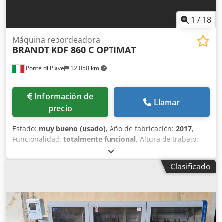
1
/
18
Máquina rebordeadora
BRANDT
KDF 860 C OPTIMAT
Ponte di Piave
12.050 km
Información de
Llamar
precio
Estado:
muy bueno (usado)
, Año de fabricación:
2017
,
Funcionalidad:
totalmente funcional
, Altura de trabajo:
950 mm Longitud total: 6560 mm Dcedpfszkamcox Ab Ejk
con sistema de presión por banda Grupo de
Clasificado
preajuste/fresado Grupo de encolado Grupo de corte
biselado/recto Ajuste neumático del grupo de corte
biselado/recto Ajuste neumático de 2 posiciones del grupo
de corte Grupo de recorte multinivel MS 40 con
contrarrotación Ajuste neumático de 2 posiciones Grupo