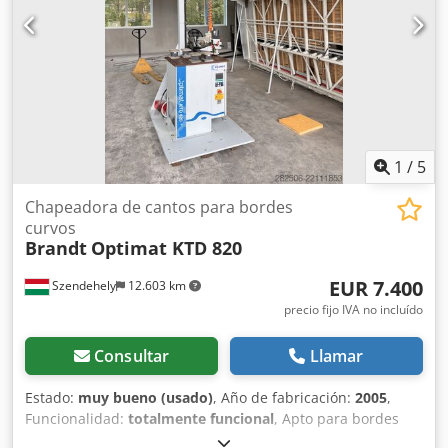
1
/
5
Chapeadora de cantos para bordes
curvos
Brandt
Optimat KTD 820
EUR 7.400
Szendehely
12.603 km
precio fijo IVA no incluído
Consultar
Llamar
Estado:
muy bueno (usado)
, Año de fabricación:
2005
,
Funcionalidad:
totalmente funcional
, Apto para bordes
con forma curva. Dcodpszc Hxqofx Ab Ejk En buen estado,