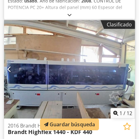
Estado:
usado
, Año de fabricación:
2008
, CONTROL DE
POTENCIA PC 20+ Altura del panel (mm) 60 Espesor del
canto de PVC-ABS (mm) 3 Espesor del canto de madera
maciza (mm) 12 Velocidad de avance 20 m/min Guía de
Clasificado
entrada manual Unidad de precorte Unidad de aplicación
y prefusión de cola EVA Placa portacantos Unidad de
recorte de extremos Unidad de recorte superpuesto de
dos motores Unidad de biselado escalonado de dos
motores con ajustes NC Unidad de redondeo de dos
motores Unidad de raspado de cantos Unidad de raspado
de cola Unidad de cepillo Dcodpfxew Db Rfo Ab Eek
1
/
12
Guardar búsqueda
2016 Brandt Highflex 1440 - KDF 440
Brandt
Highflex 1440 - KDF 440