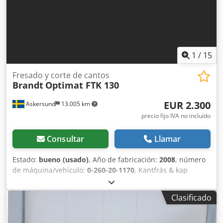
Altura del material 8-50mm Espesor material canto 0,4-
3mm Velocidad de avance 10m/min. Longitud combinada
incluyendo el disco de alimentación 4150mm Dsdpfsu N T
Ewox Ab Esck Peso combinado 1320kg Muy buen estado,
¡completamente funcional! Incluye documentación
completa y CE. Disponible en breve.
1
/
15
Fresado y corte de cantos
Brandt
Optimat FTK 130
EUR 2.300
Askersund
13.005 km
precio fijo IVA no incluído
Consultar
Llamar
Estado:
bueno (usado)
, Año de fabricación:
2008
, número
de máquina/vehículo:
0-260-20-1170
, Kantfräs & kap
Brandt Tipo: Optimat FTK 130 Nº: 0-260-20-1170 Año: 2008
La FTK 130 ha sido concebida como complemento para
Clasificado
máquinas enchapadoras de cantos. La principal aplicación
de la FTK 130 es el mecanizado de piezas con formas
especiales, donde pueden procesarse tanto radios