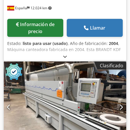
España
12.024 km
Información de
Llamar
precio
Estado:
listo para usar (usado)
, Año de fabricación:
2004
,
Máquina canteadora fabricada en 2004. Esta BRANDT KDF
560 cuenta con ajuste automático de las unidades
mediante control por ordenador y es apta para el canteado
Clasificado
de cantos finos y gruesos, admitiendo espesores de canto
de 0,4 a 8 mm y alturas de pieza de trabajo de 8 a 50 mm.
Incluye diversas unidades instaladas, como una unidad de
prefresado, una unidad de aplicación de cola y unidades
de pulido. Si busca obtener un acabado de cantos de alta
calidad, considere la máquina BRANDT KDF 560 que
tenemos a la venta. Póngase en contacto con nosotros para
obtener más detalles. • Tipo de variador: 400 V / 50 Hz /
trifásico • Conexión eléctrica principal: 400 V / 50 Hz /
trifásica • Consumo de potencia: 13,2 kW • Máquina de
canteado de segunda mano • Año de fabricación: 2004 •