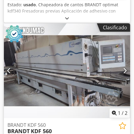
Estado:
usado
, Chapeadora de cantos BRANDT optimat
kdf340 Fresadoras previas Aplicación de adhesivo con
rodillo Guillotina neumática previa Rodillos de presión
Sierras de corte final Grupo fresador superior-inferior R1-
Clasificado
R2 Rascador de perfil Pulidora Altura máxima de la pieza:
45 mm Grosor máximo de canto en bobina: 3 mm
Dcedpfxsy Dc Uls Ab Esk Avance: 10 m/min Longitud de la
máquina: 350 cm Máquina revisada, lista para trabajar
1
/
2
BRANDT KDF 560
BRANDT
KDF 560