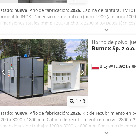
Estado:
nuevo
, Año de fabricación:
2025
, Cabina de pintura, TM101
inoxidable INOX. Dimensiones de trabajo (mm): 1000 (ancho) x 1000 
Dimensiones totales (mm): 1200 (ancho) x 2200 (alto) Datos técnicos:
Capacidad: 4500 m³/h, Presión: 870 Pa, Filtración de aire en 3 etapas
a prueba de explosiones, Inversor para ajustar la velocidad del vent
Horno de polvo, ju
Iluminación hermética IP 65. ELIJA BUMEX SP. Z O.O. Calidad muy a
Bumex Sp. z o.o.
el mercado. Asesoramiento y servicio profesionales. Codpod S N Swe
garantía y postgarantía. Documentación técnica completa. 100 % de 
Todos los productos de la marca BUMEX SP. Z O.O. cuentan con la c
Bliżyn
12.892 km
propio servicio de transporte; los precios se acuerdan en cada caso
facturas con IVA. ¡Plazos de entrega cortos! ¡Posibilidad de pedir 
y dimensiones personalizadas! No dude en ponerse en contacto co
1
/
3
Estado:
nuevo
, Año de fabricación:
2025
, Kit de recubrimiento en 
1200 x 3000 x 1800 mm Cabina de recubrimiento en polvo: 2800 x 
Dimensiones de trabajo: 1200 x 3000 x 1800 mm Consumo de ener
funcionamiento: 230 °C Equipamiento: Carro interior Carro exterior 