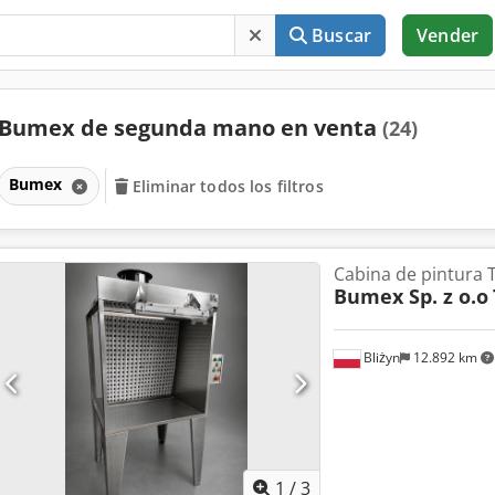
Buscar
Vender
Bumex de segunda mano en venta
(24)
Bumex
Eliminar todos los filtros
Cabina de pintura 
Bumex Sp. z o.o
Bliżyn
12.892 km
1
/
3