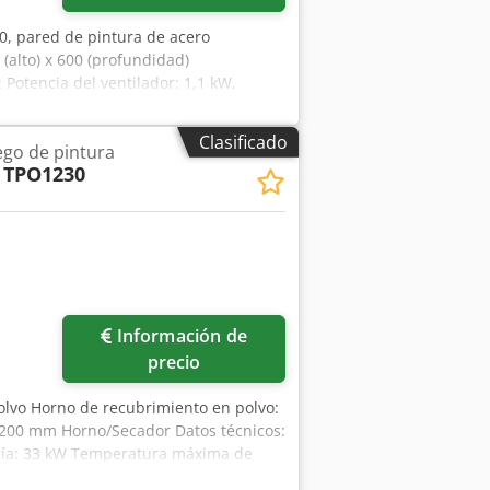
0, pared de pintura de acero
(alto) x 600 (profundidad)
 Potencia del ventilador: 1,1 kW,
, Grado de filtración: 96 %, Ventilador
ilador, Panel de control IP 66,
Clasificado
ego de pintura
lta de las máquinas que se ofrecen en
TPO1230
fx Afwjrf Garantía. Servicio de
satisfacción de nuestros clientes.
ertificación WE. Ofrecemos nuestro
 para una oferta específica. Emitimos
máquinas en diferentes configuraciones
n nosotros.
Información de
precio
polvo Horno de recubrimiento en polvo:
2200 mm Horno/Secador Datos técnicos:
gía: 33 kW Temperatura máxima de
Circulación de aire caliente