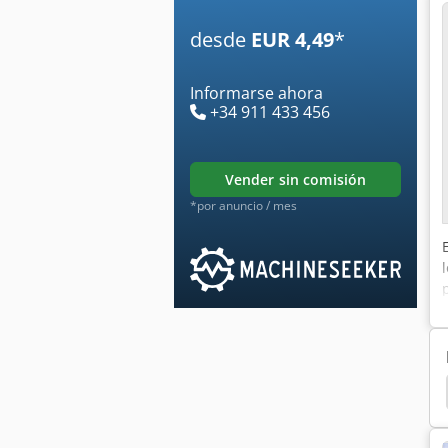
desde
EUR 4,49
*
Informarse ahora
+34 911 433 456
vender sin comisión
*por anuncio / mes
Máquina Del Cambiador Del Neumático Automático