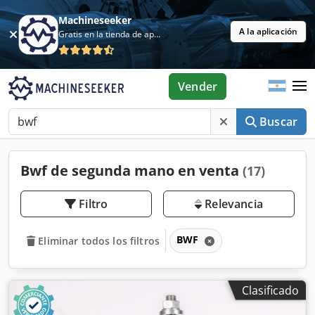
Machineseeker
A la aplicación
Gratis en la tienda de aplicaciones
Vender
Buscar
Bwf de segunda mano en venta
(17)
Filtro
Relevancia
BWF
Eliminar todos los filtros
Clasificado