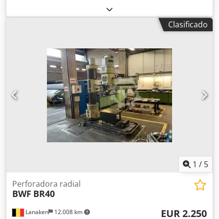
Ajustada para ZRO 40,10, grado de protección: IP54/IP32,
control: Erfurt electronic. Equipada con armario de control
Clasificado
integrado, alimentación de piezas, panel de control
independiente y sistema de refrigeración. Peso: aprox. 380
kg, dimensiones totales (X/Y/Z): aprox. 2500 mm/1800
mm/2000 mm. Visita posible previa cita. Dsdpfx Acsy Ulm
Ssdsck
1
/
5
Perforadora radial
BWF
BR40
EUR 2.250
Lanaken
12.008 km