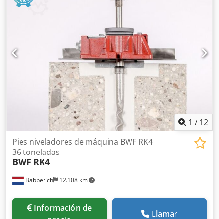
1
/
12
Pies niveladores de máquina BWF RK4
36 toneladas
BWF
RK4
Babberich
12.108 km
Información de
Llamar