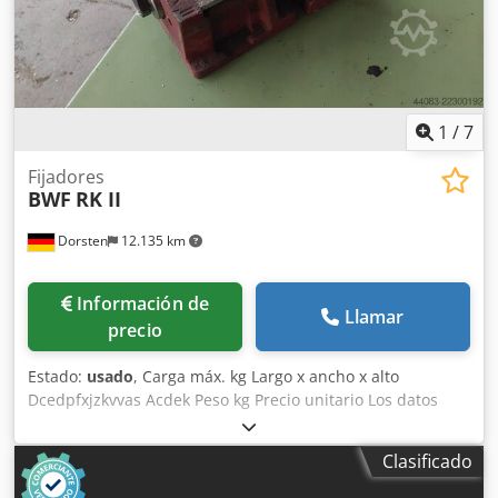
1
/
7
Fijadores
BWF
RK II
Dorsten
12.135 km
Información de
Llamar
precio
Estado:
usado
, Carga máx. kg Largo x ancho x alto
Dcedpfxjzkvvas Acdek Peso kg Precio unitario Los datos
técnicos son información proporcionada por el fabricante
o el operador y, por lo tanto, no son vinculantes para
Clasificado
nosotros. Nos reservamos el derecho a realizar ventas
intermedias; solo se aplicarán nuestras condiciones