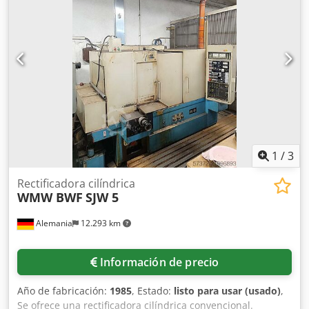
de precio. La entrega se realizará en nuestra ubicación.
Términos de entrega: EXW Cugir, Rumanía. Dcedpfxjza T Itj
Acdsk El comprador puede asistir en el desmontaje de la
máquina. El comprador es responsable del transporte de
la máquina. Solo organizamos la carga de la máquina en el
remolque/camión con carretilla elevadora/grúa. El equipo
estará disponible para la venta a partir de marzo de 2027,
ya que actualmente sigue en uso dentro del proceso de
producción.
1
/
3
Rectificadora cilíndrica
WMW BWF
SJW 5
Alemania
12.293 km
Información de precio
Año de fabricación:
1985
, Estado:
listo para usar (usado)
,
Se ofrece una rectificadora cilíndrica convencional.