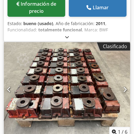
Información de
Llamar
precio
Estado:
bueno (usado)
, Año de fabricación:
2011
,
Funcionalidad:
totalmente funcional
, Marca: BWF
VOUMARD, tipo: SI 6/1 AS-N X710, nº de serie 1114, control
Siemens, tipo 840 Dsl, mecanizado Ø 40-400 mm,
Clasificado
profundidad de mecanizado 710 mm, Ø de la pieza 500-
600 mm, longitud máxima de la pieza 1.000 mm, cabezal
WSTK orientable -5/+30°, sistema de filtro de banda, filtro
de niebla de aceite, marca Unifil, retrofit 2011. Dsdpfeyfii
Dsx Acdjck
1
/
6