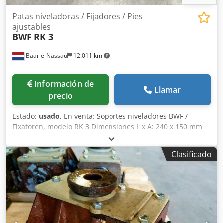
Patas niveladoras / Fijadores / Pies
ajustables
BWF
RK 3
Baarle-Nassau
12.011 km
Información de
Llamar
precio
Estado:
usado
, En venta: Soportes niveladores BWF /
Fixatoren, modelo RK 3 Dimensiones L x A: 240 x 150 mm
Altura mínima: 95 mm Altura máxima: 101 mm
Desplazamiento del pie ajustable: 6 mm Dcjdsxl Stdspfx
Clasificado
Acdjk Orificio del pie ajustable: Ø 25 mm Llave para ajuste:
slw 22 mm Peso: 11,1 kg Carga máxima permitida: 24.000
kg Peso muerto recomendado de la máquina: 4.000 kg
Cantidad en stock: 41 unidades Precio: bajo consulta,
solicite por correo electrónico Condiciones de entrega
Plazo de entrega: disponible de stock, salvo venta previa
Entrega: ex works Baarle-Nassau Pago: al realizar el pedido