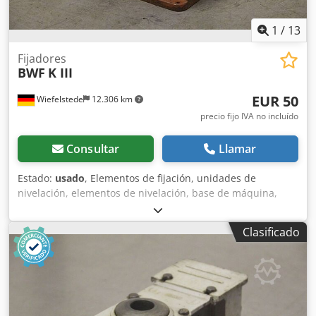
1
/
13
Fijadores
BWF
K III
EUR 50
Wiefelstede
12.306 km
precio fijo IVA no incluído
Consultar
Llamar
Estado:
usado
, Elementos de fijación, unidades de
nivelación, elementos de nivelación, base de máquina,
bases de máquina, zapatas de nivelación, base de la
máquina, zapata de nivelación, zapata en cuña, soporte de
Clasificado
máquina, pie de nivelación. Dcedpjd N D Diofx Acdek -
Entrega: en el estado actual, tal como se inspeccionó. -
Para: máquinas herramienta e instalaciones. -Precio: por
unidad. -Cantidad: 8 unidades. -Dimensiones:
240/140/A220 mm / 245/140/A100, 1 unidad. -Peso: 10,8
kg/unidad.