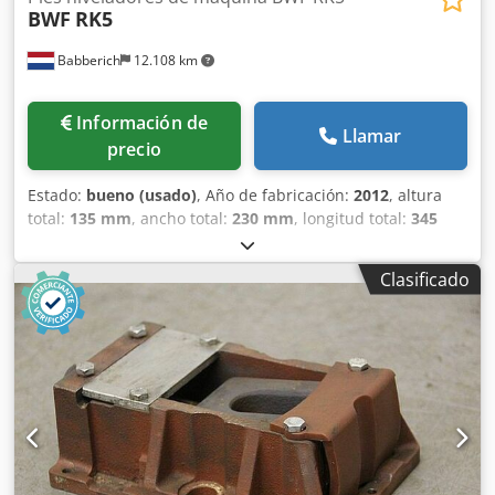
BWF
RK5
Babberich
12.108 km
Información de
Llamar
precio
Estado:
bueno (usado)
, Año de fabricación:
2012
, altura
total:
135 mm
, ancho total:
230 mm
, longitud total:
345
mm
, peso total:
30 kg
, BWF - RK5 N.º DE FABRICACIÓN:
9762 Fabricante: BWF Modelo: RK5 Año de fabricación:
Clasificado
2012 Longitud: 345 mm Anchura: 230 mm Altura: 135 mm
Peso: 30 kg Tenga en cuenta: La información de esta
página ha sido recopilada de buena fe y, en la medida de
lo posible, obtenida del fabricante. Se proporciona esta
información con la mejor intención, pero no se puede
garantizar su exactitud. En consecuencia, no constituye
una declaración ni unas condiciones contractuales. Le
recomendamos que verifique todos los detalles
importantes. Dsdpfxszqm Ndo Acdjck