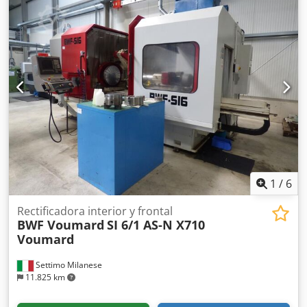
1
/
6
Rectificadora interior y frontal
BWF Voumard
SI 6/1 AS-N X710
Voumard
Settimo Milanese
11.825 km