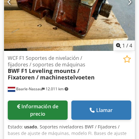
Precios: netos, por unidad, excluyendo IVA Machinehandel
De Leeuw BV está especializado en sistemas paternoster
usados de marcas como Kardex, Hanel / Haenel, Electrolux,
Bertello, Megamat, Lista, Denocard, y sistemas de
almacenamiento automático como los sistemas Kardex
Shuttle XP y XPlus. Machinehandel De Leeuw BV
Oordeelsestraat 7 – b 5111 PA Baarle-Nassau Los Países
1
/
4
Bajos
WCF F1 Soportes de nivelación /
fijadores / soportes de máquinas
BWF
F1 Leveling mounts /
Fixatoren / machinestelvoeten
Baarle-Nassau
12.011 km
Información de
Llamar
precio
Estado:
usado
, Soportes niveladores BWF / Fijadores /
bases de ajuste de máquinas, modelo FI. Bases de ajuste