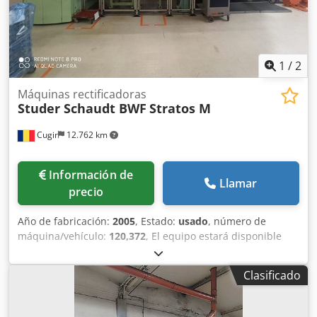
1
/
2
Máquinas rectificadoras
Studer Schaudt BWF
Stratos M
Cugir
12.762 km
Información de
Llamar
precio
Año de fabricación:
2005
, Estado:
usado
, número de
máquina/vehículo:
120,372
, El equipo estará disponible
para la venta a partir de marzo de 2027, ya que
actualmente sigue en uso dentro del proceso de
Clasificado
producción. Indique su precio de oferta. Precio sin
embalaje ni transporte; pago por adelantado. Si está
interesado en la máquina, debe presentarnos una oferta