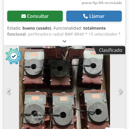
precio fijo IVA no incluído
Consultar
Llamar
Estado:
bueno (usado)
, Funcionalidad:
totalmente
funcional
, perforadora radial BWF BR40 * 15 velocidades *
velocidad mínima: 22,4 rpm * velocidad máxima: 2800 rpm
Mesa con ranura en T: * Longitud: 1600 mm * Ancho: 800
Clasificado
mm Dodpfxoviu Nms Acdsck Dimensiones de la máquina:
* Longitud: 2500 mm * Altura: 2800 mm * Ancho: 1000 mm