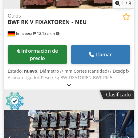
1
/
8
Otros
BWF
RK V FIXAKTOREN - NEU
Ennepetal
12.132 km
Información de
Llamar
precio
Estado:
nuevo
, Diámetro // mm Cortes (cantidad) / Dcsdpfx
Acouap Ugodok Peso / kg BW-FIXATOREN BWF RK 5 -
NUEVO 17 unidades disponibles de inmediato Precio por
unidad: 300,00 € más IVA. Estado: NUEVO Incluye: 1x
Clasificado
Fixador BWF RK V