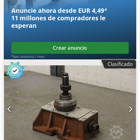
interior: 25 mm -Precio: por unidad -Cantidad: 14 unidades
Anuncie ahora desde EUR 4,49
*
-Dimensiones: 200/120/A63 mm -Peso: 4,8 kg
11 millones de compradores
le
esperan
Crear anuncio
*por anuncio / mes
Clasificado