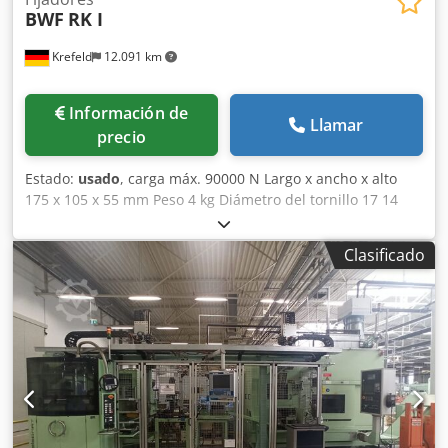
BWF
RK I
Krefeld
12.091 km
Información de
Llamar
precio
Estado:
usado
, carga máx. 90000 N Largo x ancho x alto
175 x 105 x 55 mm Peso 4 kg Diámetro del tornillo 17 14
piezas en stock, Dcjdsuftryopfx Acdok sin tornillo roscado,
precio unitario € 40,-
Clasificado