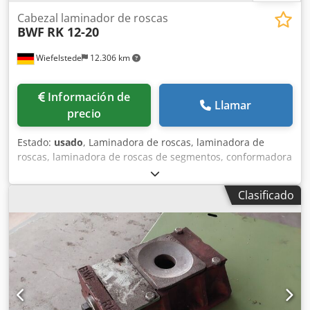
Cabezal laminador de roscas
BWF
RK 12-20
Wiefelstede
12.306 km
Información de
Llamar
precio
Estado:
usado
, Laminadora de roscas, laminadora de
roscas, laminadora de roscas de segmentos, conformadora
en frío, cabezal laminador de roscas, cabezal laminador -
Fabricante: BWF, Cabezal laminador de roscas -Tipo: RK
Clasificado
12-20 Dsdpfou Tyvhsx Acdjck -Laminado de roscas: M24 x
1,5 -Dimensión: Ø 120 x 180 mm -Peso: 5,6 kg