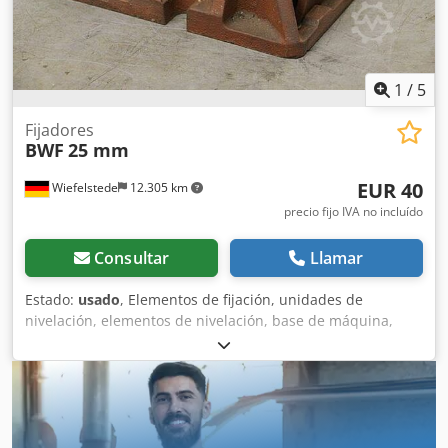
1
/
5
Fijadores
BWF
25 mm
EUR 40
Wiefelstede
12.305 km
precio fijo IVA no incluído
Consultar
Llamar
Estado:
usado
, Elementos de fijación, unidades de
nivelación, elementos de nivelación, base de máquina,
bases de máquina, zapatas de nivelación, base para
máquina, zapata de nivelación, zapata de cuña, soporte de
máquina, pie de nivelación -Entrega: en el estado actual,
tal como se inspeccionó -Estado: como se muestra en las
imágenes (falta la placa superior) Djdpfx Acsd N D Dhedsck
-Para: máquinas herramienta e instalaciones -Recorrido