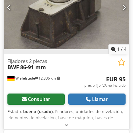
1
/
4
Fijadores 2 piezas
BWF
86-91 mm
EUR 95
Wiefelstede
12.306 km
precio fijo IVA no incluído
Consultar
Llamar
Estado:
bueno (usado)
, Fijadores, unidades de nivelación,
elementos de nivelación, base de máquina, bases de
máquina, zapatas de nivelación, base de la máquina,
zapata de nivelación, zapata en cuña, soporte de máquina,