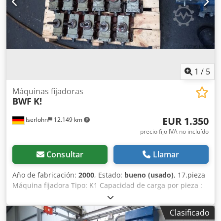
1
/
5
Máquinas fijadoras
BWF
K!
EUR 1.350
Iserlohn
12.149 km
precio fijo IVA no incluído
Consultar
Llamar
Año de fabricación:
2000
, Estado:
bueno (usado)
, 17.pieza
Máquina fijadora Tipo: K1 Capacidad de carga por pieza :
900 KG Dimensiones : Largo 200 mm Ancho 100 mm Alto
con arandela 80 mm Dcedpfx Acom Tr Htodsk Rosca M16
Clasificado
En buen estado .