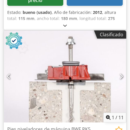
precio
Estado:
bueno (usado)
, Año de fabricación:
2012
, altura
total:
115 mm
, ancho total:
180 mm
, longitud total:
275
mm
, Patas niveladoras para máquinas, modelo BWF RK4,
36 toneladas. Longitud: 275 mm Anchura: 180 mm Altura:
Clasificado
115 mm Atención: la información de esta página ha sido
recopilada por nosotros con la mayor diligencia y, en la
medida de lo posible, obtenida del fabricante. La
información se proporciona de buena fe, pero no se puede
garantizar su exactitud. En consecuencia, no constituye
una declaración ni unas condiciones contractuales. Le
recomendamos que verifique todos los detalles
importantes. Dodpfxezqn Stj Acdeck
1
/
11
Pies niveladores de máquina BWF RK5