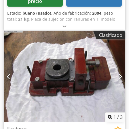
precio
Estado:
bueno (usado)
, Año de fabricación:
2004
, peso
total:
21 kg
, Placa de sujeción con ranuras en T, modelo
BWF - RK-4 Longitud: 275 mm Anchura: 180 mm Altura: 115
mm Peso: 21 kg Dodpfx Acjzcu I Todjck Atención: La
Clasificado
información de esta página ha sido recopilada por
nosotros con el mayor cuidado y, en la medida de lo
posible, obtenida del fabricante. La información se
proporciona de buena fe, pero no se puede garantizar su
exactitud. Por lo tanto, no constituye una declaración o
unas condiciones contractuales. Le recomendamos que
verifique todos los detalles importantes.
1
/
3
Fijadores