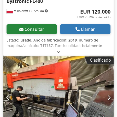
Bystronic
FL400
EUR 120.000
Mikołów
12.725 km
EXW VB IVA no incluído
Consultar
Llamar
Estado:
usado
, Año de fabricación:
2019
, número de
máquina/vehículo:
T17157
, Funcionalidad:
totalmente
funcional
, horas de funcionamiento:
32.000 h
, tensión de
entrada:
40.000 V
, corriente de entrada:
4.000 A
,
Clasificado
frecuencia de entrada:
10.600 Hz
, tipo de corriente de
entrada:
trifásico
, capacidad del depósito de aceite:
300 l
,
longitud total:
42.400 mm
, ancho total:
11.200 mm
, altura
total:
5.100 mm
, peso total:
107.250 kg
, año de la última
revisión:
2026
, Equipamiento:
4ª función hidráulica,
Marcado CE, barrera fotoeléctrica de seguridad,
documentación / manual
, EN VENTA – SISTEMA DE CORTE
LÁSER BYSTRONIC FL400 PARA TUBOS Y PERFILES Máquina
de corte láser de alto rendimiento para tubos, perfiles y
perfiles estructurales. Dkodpfx Aezqudpomhor Como parte
de una inversión estratégica y la adquisición de un nuevo