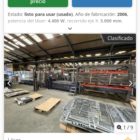
precio
Estado:
listo para usar (usado)
, Año de fabricación:
2006
,
potencia del láser:
4.400 W
, recorrido eje X:
3.000 mm
,
recorrido del eje Y:
1.500 mm
, número de ejes:
3
, Esta
máquina Bystronic BySpeed 3015 de 3 ejes se fabricó en
Clasificado
2006. Cuenta con un potente resonador de CO₂ de 4,4 kW y
admite chapas de un tamaño máximo de 3000 x 1500 mm.
La máquina incluye 20 posiciones de palé para un
funcionamiento eficiente. Si busca obtener capacidades de
corte por láser de alta calidad, considere la máquina de
corte por láser de CO₂ Bystronic BySpeed 3015 que
tenemos a la venta. Póngase en contacto con nosotros para
obtener más detalles. Djdpfxszl D N Dj Amhekr
1
/
9
Láser