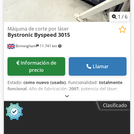
1
/
6
Máquina de corte por láser
Bystronic
Byspeed 3015
Birmingham
11.741 km
Información de
Llamar
precio
Estado:
como nuevo (usado)
, Funcionalidad:
totalmente
funcional
, Año de fabricación:
2007
, potencia del láser:
4.400 W
, Láser CNC Bystronic Byspeed 3015 usado muy
limpio de 4,4kw en venta Venta de láseres Bystronic 4.4kw
Clasificado
usados VIDEO ABAJO: Byspeed 3015 4.4kw - Sistema de
carga en el video no incluido Instalado nuevo/año 2007
Fabricante: Bystronic Bystronic Modelo: Byspeed 3015
Tamaño de la hoja: 3metros x 1,5metros / 3000mm x
1500mm Potencia del láser: 4,4kw / 4400 vatios Mando: