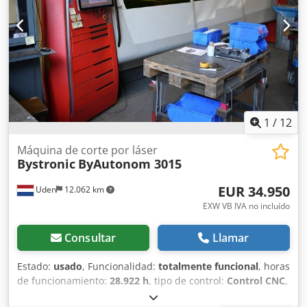
mm Carrera del cabezal de corte Z: 170 mm Eje rotativo:
Alojamiento de perfil mandril de sujeción: 15-315 mm
Alimentación de perfil a través del mandril: 15-155 mm
Longitud máxima de mecanizado de perfil: 2700 mm
Potencia láser: 4,4 kW Espesor de material acero: 25 mm
Espesor de material acero inoxidable: 20 mm Espesor de
material aluminio: 12 mm Peso aprox.: 13.500 kg Los datos
técnicos, accesorios y la descripción de la máquina no son
vinculantes.
1
/
12
Máquina de corte por láser
Bystronic
ByAutonom 3015
EUR 34.950
Uden
12.062 km
EXW VB IVA no incluído
Consultar
Llamar
Estado:
usado
, Funcionalidad:
totalmente funcional
, horas
de funcionamiento:
28.922 h
, tipo de control:
Control CNC
,
grado de automatización:
automático
, tipo de