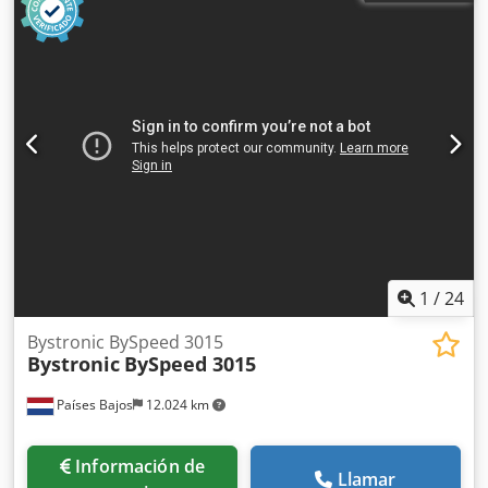
1
/
24
Bystronic BySpeed 3015
Bystronic
BySpeed 3015
Países Bajos
12.024 km
Información de
Llamar