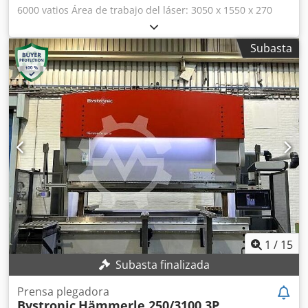
6000 vatios Área de trabajo del láser: 3050 x 1550 x 270
mm Velocidad de posicionamiento X/Y/Z: 90 m/min
simultáneo: 120 m/min Peso máximo de la pieza: 1000 kg
Subasta
Acero al carbono máx.: 20 mm Acero inoxidable máx.: 16
mm Aluminio máx.: 14 mm Cobre máx.: 8 mm Latón máx.:
14 mm Longitud: 10050 mm Ancho: 5100 mm Altura: 2600
mm Peso de la máquina: 8100 kg Potencia de conexión
total: 54 kW Equipamiento estándar: Dkjdpjxq Rczjfx Amhjr
Guías lineales: WON Husillo de bolas: TBI Cremallera: STR
Ronse/Herion Reductor: Neugart/Alpha Servomotor +
accionamiento (eje XYZ): Schneider Hardware PLC: Siemens
Válvula proporcional: Emerson (Aventics) Válvula solenoide:
AirTAC/CEME Variador de frecuencia: RockWell Motor de
intercambio: GUIGU Cilindro: AirTAC Final de carrera:
Schneider/Senview Contacto auxiliar: Eaton Unidad de
refrigeración: S&A Teyu
1
/
15
Subasta finalizada
Prensa plegadora
Bystronic
Hämmerle 250/3100 3P