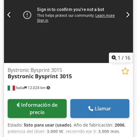
ByVision CNC02 Automatización n/a Dsdpfxjr Hcm De
Amhskr Año: 2007 Estado: buen estado de funcionamiento
/ servicio de nuevo Byspeed 3015 4400w Horas Turbo
Soplador: 2.987 horas - Nuevo turbo instalado a finales de
2023 bajo garantía Bystronic Máquina en buen estado que
ha estado cubierta desde nueva por contrato de servicio
con Bystronic UK Opciones incluidas: Bypos enfoque
automático CutControl 2 cabezales de corte Herramientas
y accesorios Torit Colector de polvo
1
/
16
Bystronic Bysprint 3015
Bystronic
Bysprint 3015
Italia
12.024 km
Información de
Llamar
precio
Estado:
listo para usar (usado)
, Año de fabricación:
2006
,
potencia del láser:
3.000 W
, recorrido eje X:
3.000 mm
,