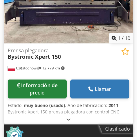
1
/
10
Prensa plegadora
Bystronic
Xpert 150
Częstochowa
12.779 km
Información de
Llamar
precio
Estado:
muy bueno (usado)
, Año de fabricación:
2011
,
Bystronic Xpert 150 prensa plegadora con control CNC
Bystronic, Longitud de plegado: 4100 mm, fuerza máx.:
1500 kN, recorrido máx.: 215 mm, Dksdpfjyrnfdox Amhor
Clasificado
topescos automáticos, Sistema láser Bystronic Fast Bend.