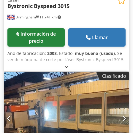
Bystronic
Byspeed 3015
Birmingham
11.741 km
Información de
Llamar
precio
Año de fabricación:
2008
, Estado:
muy bueno (usado)
, Se
vende máquina de corte por láser Bystronic Byspeed 3015
cnc usada, totalmente revisada y en buen estado Byspeed
3015 5.2kw - mantenida cada 6 meses con Bystronic bajo
Clasificado
contrato de servicio Instalado nuevo/año: 2008 Fabricante:
Bystronic Bystronic Modelo: Byspeed 3015 Tamaño de la
hoja: 3metros x 1,5metros / 3000mm x 1500mm Potencia
del láser: 5,2kw / 5200 vatios Automatización con Bytrans
3015 para la carga y descarga automática de pliegos
"producción a la luz". Djdpfxsp Eb R Us Amhekr Año: 2008
Estado: buen estado de funcionamiento Información más
reciente: Renovación completa en el resonador hace 18
meses llevada a cabo por Bystronic uk, que consiste en: