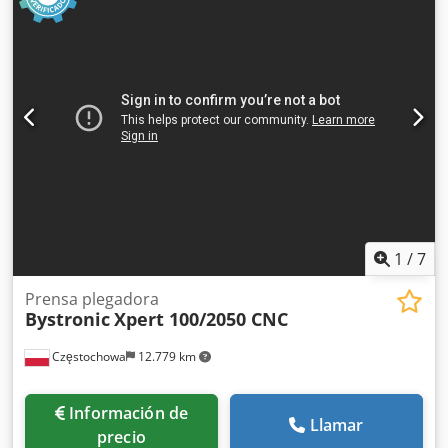
Número de serie: 11530057 (2011). Peso de la máquina:
11.800 kg. País de origen: Alemania. Ejes: Y –
elevación/bajada de la viga X – ajuste de distancia de
aproximación y plegado R – posición de avance/retroceso 2
x Z – posicionamiento lateral y entre sí para aproximación
1 x Z – avance manual
1
/
7
Prensa plegadora
Bystronic
Xpert 100/2050 CNC
Częstochowa
12.779 km
Información de
Llamar
precio