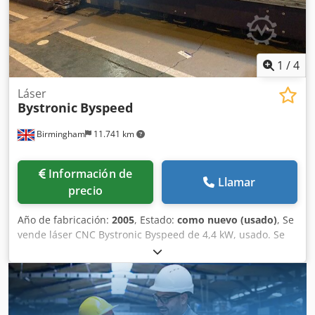
Nuevo turbo 2016 / turbina y cristalería Nueva bomba de
vacío instalada (2022) Entrega, instalación y formación
disponible
1
/
4
Láser
Bystronic
Byspeed
Birmingham
11.741 km
Información de
Llamar
precio
Año de fabricación:
2005
, Estado:
como nuevo (usado)
, Se
vende láser CNC Bystronic Byspeed de 4,4 kW, usado. Se
venden láseres Bystronic de 4,4 kW, usados. VÍDEO A
CONTINUACIÓN: Byspeed 3015, 4,4 kW Fecha de
instalación/año: 2005 Dsdpfoibigajx Amhokr Fabricante:
Bystronic Modelo: Byspeed 3015 Tamaño de la lámina: 3
metros x 1,5 metros / 3000 mm x 1500 mm Potencia del