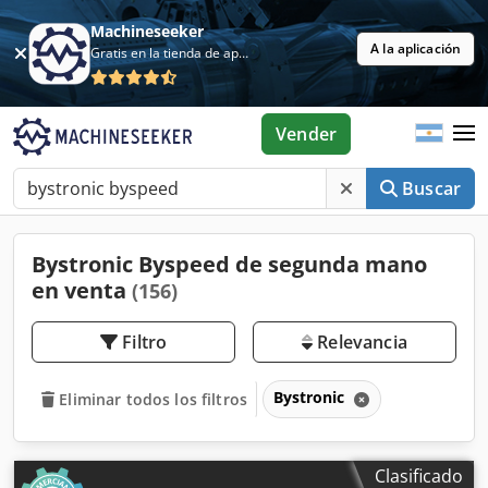
Machineseeker
A la aplicación
Gratis en la tienda de aplicaciones
Vender
Buscar
Bystronic Byspeed de segunda mano
en venta
(156)
Filtro
Relevancia
Bystronic
Eliminar todos los filtros
Clasificado