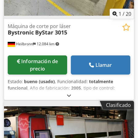
Documentación Marcado y certificado CE Tope trasero
adicional Ayuda para el movimiento de la carrera
1
/
20
Protección de dedos Software sin conexión
Máquina de corte por láser
Bystronic
ByStar 3015
Heilbronn
12.084 km
Información de
Llamar
precio
Estado:
bueno (usado)
, Funcionalidad:
totalmente
funcional
, Año de fabricación:
2005
, tipo de control:
Control CNC
, potencia del láser:
4.400 W
, espesor chapa
acero (máx.):
25 mm
, espesor de chapa de acero
Clasificado
inoxidable (máx.):
20 mm
, espesor de chapa de aluminio
(máx.):
12 mm
, con ByLaser 4400 Dodjy N Rgmspfx Amhjkr
con eje rotativo Control CNC ByVision con mesa
intercambiable Datos técnicos: Dimensión nominal de la
chapa X, Y: 3000 x 1500 mm Área de corte X, Y: 3048 x 1524