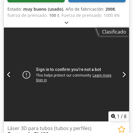
Estado:
muy bueno (usado)
, Año de fabricación:
2008
,
fuerza de prensado:
100 t
, Fuerza de prensado: 1000 kN
(100 toneladas) Longitud de plegado: 2050 mm Carrera:
215 mm Altura de apertura: 500 mm Saliente: 400 mm
Clasificado
Distancia entre columnas: 1700 mm Topes traseros: ejes X,
R y Z Dkodpfxszclc Io Amhor Precisión del eje Y: ±0,004 mm
Potencia del motor: 7,5 kW Peso: 7400 kg Año de
fabricación: 2008
1
/
8
Láser 3D para tubos (tubos y perfiles)