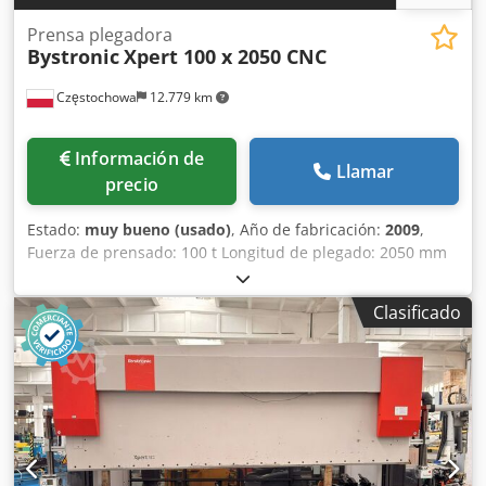
Prensa plegadora
Bystronic
Xpert 100 x 2050 CNC
Częstochowa
12.779 km
Información de
Llamar
precio
Estado:
muy bueno (usado)
, Año de fabricación:
2009
,
Fuerza de prensado: 100 t Longitud de plegado: 2050 mm
Djdozclczspfx Amhskr Carrera: 215 mm Altura de apertura:
500 mm Alcance: 400 mm Distancia entre columnas: 1700
Clasificado
mm Topes traseros: X-R-Z Potencia del motor: 7,5 kW Peso:
7400 kg Año de fabricación: 2009