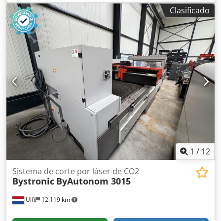
80/2100 Número de serie: Xpress 22334EU Dkedpjy U I
Clasificado
Tuofx Amhjr Año de fabricación: 10/2022 Datos técnicos:
Fuerza máxima de plegado: 800 kN Longitud máxima de
trabajo: 2100 mm Carrera máxima: 200 mm Peso de la
máquina: 6000 kg
1
/
12
Sistema de corte por láser de CO2
Bystronic
ByAutonom 3015
Ulft
12.119 km