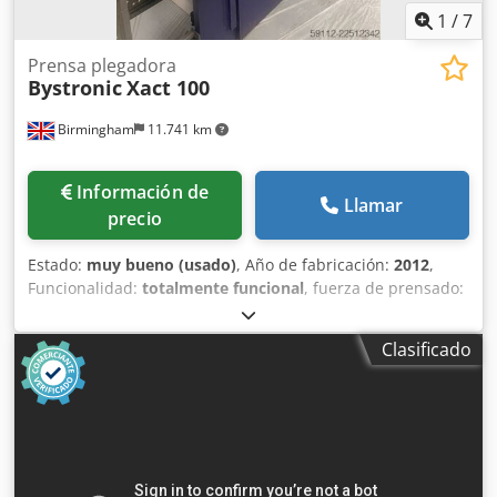
1
/
7
Prensa plegadora
Bystronic
Xact 100
Birmingham
11.741 km
Información de
Llamar
precio
Estado:
muy bueno (usado)
, Año de fabricación:
2012
,
Funcionalidad:
totalmente funcional
, fuerza de prensado:
100 t
, carrera:
200 mm
, Equipamiento:
Marcado CE,
barrera fotoeléctrica de seguridad
, En venta: Plegadora
Clasificado
CNC Bystronic Xact 100 (3,1 m x 100 toneladas) Disponible
de inmediato: Una plegadora CNC Bystronic Xact 100
(modelo 2012) excepcionalmente limpia y bien mantenida.
Dsdpozta A Aefx Amhekr Esta máquina independiente, con
movimiento descendente, ofrece una plegado de precisión
en 4 ejes con compensación automática, lo que la