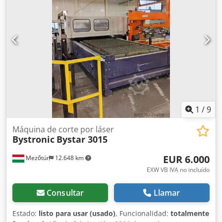
del haz láser y la boquilla Ejes lineales Especificaciones
técnicas completas disponibles bajo demanda.
Dimensiones de trabajo: 3000 x 1500 mm Potencia láser:
10.000W Automatización: ByTrans Modular 3015 Flex +
Antil AWL9 2T (V1) Horas de corte: 6105h
1
/
9
Máquina de corte por láser
Bystronic
Bystar 3015
EUR 6.000
Mezőtúr
12.648 km
EXW VB IVA no incluído
Consultar
Llamar
Estado:
listo para usar (usado)
, Funcionalidad:
totalmente