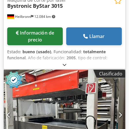
Bystronic
ByStar 3015
Heilbronn
12.084 km
Información de
Llamar
precio
Estado:
bueno (usado)
, Funcionalidad:
totalmente
funcional
, Año de fabricación:
2005
, tipo de control:
Control CNC
, potencia del láser:
4.400 W
, espesor chapa
acero (máx.):
25 mm
, espesor de chapa de acero
Clasificado
inoxidable (máx.):
20 mm
, espesor de chapa de aluminio
(máx.):
12 mm
, con ByLaser 4400 con eje rotativo Control
CNC ByVision con mesa intercambiable Datos técnicos:
Dimensión nominal de la chapa X, Y: 3000 x 1500 mm Área
de corte X, Y: 3048 x 1524 mm Carrera del cabezal de corte
Z: 170 mm Eje rotativo: Dcedpey N Rgmjfx Ahlsk
Alojamiento de perfil mandril de sujeción: 15-315 mm
Alimentación de perfil a través del mandril: 15-155 mm
Longitud máxima de mecanizado de perfil: 2700 mm