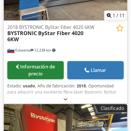
Ahljk
1
/
11
2018 BYSTRONIC ByStar Fiber 4020 6KW
BYSTRONIC
ByStar Fiber 4020
6KW
Eslovenia
12.238 km
Información de
Llamar
precio
Estado:
usado
, Año de fabricación:
2018
, Oportunidad
para adquirir una excelente fibra láser Bystronic ByStar
con un área de trabajo de 4000 x 2000 mm y una potencia
láser de 6000 W (edición Dynamix F6000). Incluido: Cabezal
Clasificado
de corte V1 (primera versión), cambiador NCT zle de 64
posiciones, ocular detector, sistema de extracción de
polvo. 1 Máquina base 1.1 ByStar Fibre 4020 Dynamic
Edition F6000 1.2 Alcance de suministro 1.3 Seguridad y