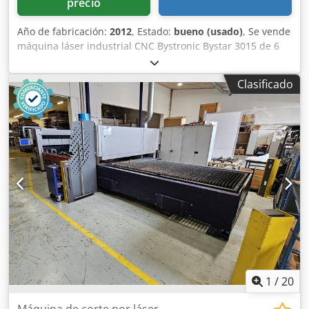
precio
Año de fabricación:
2012
, Estado:
bueno (usado)
, Se vende
máquina láser industrial CNC Bystronic Bystar 3015 de 6
kW, con mesa plana de 3 metros x 1,5 metros, en perfecto
estado y completamente revisada. Láser C02 Bystronic
Clasificado
moderno en venta. Bystronic Bystar 3015 de alta potencia.
Potencia: 6 kW / 6000 vatios / Bylaser 6000. Área de corte: 3
metros x 1500 mm. Año / estado: 2012. Completamente
revisada por Bystronic United Kingdom. Incluye brazo de
carga de láminas Byload. Cabezales de corte: de 5
pulgadas y 7,5 pulgadas. Como se muestra en la foto, se
adjunta una muestra de acero al carbono de 25 mm de
espesor cortado con este potente láser. Dodpfx Aohu Rz
Uohleck Ideal para cortar acero inoxidable, acero al
carbono y aluminio de gran espesor.
1
/
20
Máquina de corte por láser