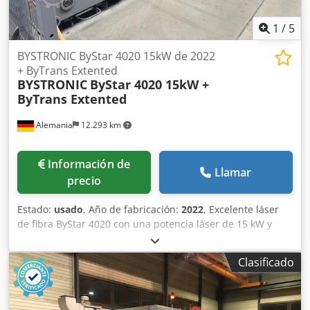
1
/
5
BYSTRONIC ByStar 4020 15kW de 2022
+ ByTrans Extented
BYSTRONIC
ByStar 4020 15kW +
ByTrans Extented
Alemania
12.293 km
Información de
Llamar
precio
Estado:
usado
, Año de fabricación:
2022
, Excelente láser
de fibra ByStar 4020 con una potencia láser de 15 kW y
automatización ByTrans Extended. Incluye cambiador de
boquillas, Mixgas y versión exterior de extracción de polvo.
Clasificado
Visita posible con cita previa. Dimensiones de trabajo:
4000 x 2000 mm Potencia láser: 15000W Automatización:
ByTrans Extended Horas de funcionamiento: 5734h Horas