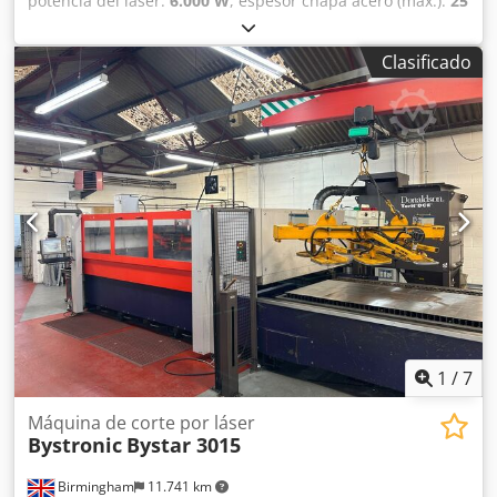
potencia del láser:
6.000 W
, espesor chapa acero (máx.):
25
mm
, rango de trabajo:
4.000 mm
, Usado totalmente
revisado, corte limpio Bystronic Bystar 4020 6kw 4metre x
Clasificado
4metre cama plana láser cnc industrial para la venta Se
vende láser cnc de alta potencia Bystronic Bystar 4020
4metre x 2metre Potencia: 6kw / 6000 vatios / Bylaser 6000
Área de corte: 4000mm x 2000mm Año / nuevo: 2012
Totalmente revisada con Bystronic y bien mantenida Con
eje giratorio para el corte de tubo de acero Cabezales de
corte: 5inch, 7.5inch y 7.5inch cabeza larga Djdpfxoqcu Ave
Ahljck En buen estado de funcionamiento, se puede ver en
la producción La entrega, la instalación y la matrícula se
pueden cotizar Ideal para cortar acero inoxidable grueso,
acero dulce y aluminio
1
/
7
Máquina de corte por láser
Bystronic
Bystar 3015
Birmingham
11.741 km