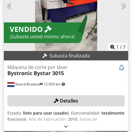
boquillas y también con una cámara para la localización
de las láminas.
VENDIDO
¡Subaste usted mismo ahora!
1
/
7
Subasta finalizada
Máquina de corte por láser
Bystronic
Bystar 3015
Noord-Brabant
12.050 km
Detalles
Estado:
listo para usar (usado)
, Funcionalidad:
totalmente
funcional
, Año de fabricación:
2015
, horas de
funcionamiento:
15.020 h
, número de máquina/vehículo:
R1519130
, espesor chapa acero (máx.):
20 mm
, espesor de