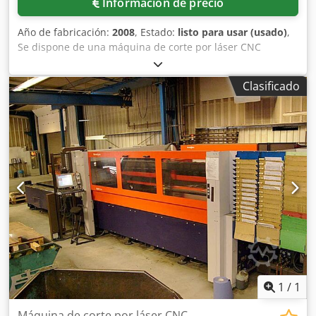
Información de precio
Año de fabricación:
2008
, Estado:
listo para usar (usado)
,
Se dispone de una máquina de corte por láser CNC
Bystronic. Recorridos X/Y/Z: 4020mm/2020mm/170mm,
peso máximo de chapa: 1500kg, velocidad de
Clasificado
posicionamiento: 60m/min, velocidad simultánea:
80m/min, precisión de posicionamiento: +/-0,1mm,
repetibilidad: +/-0,05mm, láser: CO2, fuente de láser:
ByLaser 4400, potencia del láser: 4400W, dimensiones
totales de la instalación X/Y/Z: aprox.
8000mm/15000mm/2,5mm, horas de corte: 17469h, horas
conectada: 35200h. Incluye dos cabezales de corte de
repuesto de 7,5" y 5", así como varios repuestos.
Documentación disponible. Es posible inspección in situ.
Disponible previsiblemente a partir de junio de 2026.
Dcsdoyu T D Rjpfx Ahljk
1
/
1
Máquina de corte por láser CNC