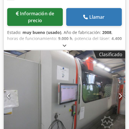
Información de
Llamar
precio
Estado:
muy bueno (usado)
, Año de fabricación:
2008
,
horas de funcionamiento:
9.000 h
, potencia del láser:
4.400
W
, Usado muy limpio Bystronic Bystar 3015 4.4kW para la
venta / cama plana industrial cnc láser para la venta
Clasificado
Bystronic ByStar 3015 4.4kW Dedpfxsr Hcmrj Ahleck
MARCA: BYSTRONIC AÑO: 2008 MODELO: ByStar 3015 TIPO
DE APLICACIÓN: CORTE LÁSER UBICACIÓN: REINO UNIDO
TIPO DE MÁQUINA: MAQUINAS DE CORTE LASER (CO2)
Totalmente revisada y bien mantenida MARCA DE LA
UNIDAD DE CONTROL: BYSTRONIC Información técnica
MARCA: BYSTRONIC POTENCIA LÁSER: 4,4KW / 4400 vatios
TIPO DE LASER: LASER CO2 MARCA: BYLASER 4400
MOVIMIENTO MOVIMIENTO EJE X: 3000 MM MOVIMIENTO
EJE Y: 1500 MM Horas de máquina: Horas de corte: 9,000
EQUIPO ADICIONAL - BYPOS - CUT-CONTROL - 2 CABEZALES
DE CORTE (5″, 7.5″)