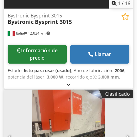
1
/
16
Bystronic Bysprint 3015
Bystronic
Bysprint 3015
Italia
12.024 km
Información de
Llamar
precio
Estado:
listo para usar (usado)
, Año de fabricación:
2006
,
potencia del láser:
3.000 W
, recorrido eje X:
3.000 mm
,
recorrido del eje Y:
1.500 mm
, número de ejes:
3
, Esta
máquina de corte por láser de CO₂ Bystronic Bysprint 3015
Clasificado
de 3 ejes se fabricó en 2006. Cuenta con un área de
trabajo de 3.000 × 1.500 mm e incluye un cambiador
automático de mesa y dos cabezales de corte. La máquina
tiene una capacidad máxima de corte de 12 mm para
acero inoxidable y de 20 mm para acero dulce. Si busca
obtener una capacidad de corte de alta calidad, considere
la máquina Bystronic Bysprint 3015 que tenemos a la