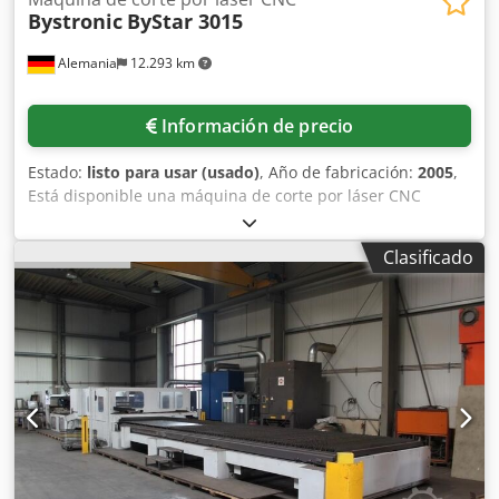
Bystronic
ByStar 3015
Alemania
12.293 km
Información de precio
Estado:
listo para usar (usado)
, Año de fabricación:
2005
,
Está disponible una máquina de corte por láser CNC
Bystronic. Tipo de láser: ByLaser 4400, potencia del láser:
4400W, longitud de onda: 10,7µm, dimensiones de trabajo
Clasificado
X/Y: 3000mm/1500mm, dimensiones de corte X/Y/Z:
3000mm/1500mm/170mm, velocidad de posicionamiento:
80m/min, velocidad de posicionamiento simultáneo:
113m/min, aceleración: 4,5m/s², precisión de
posicionamiento: +/-0,1mm, repetibilidad: +/-0,05mm, peso
máximo de la pieza: 890kg, espesor máximo de chapa
acero al carbono/acero inoxidable/aluminio:
25mm/20mm/12mm. Dimensiones de la máquina X/Y/Z:
aprox. 12900mm/6100mm/2100mm, peso: aprox. 13.500kg,
horas de láser: 58.157h, horas de soplador: 93.930h, horas