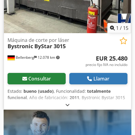
Potencia láser: 4,4 kW Espesor de material acero: 25 mm
Espesor de material acero inoxidable: 20 mm Espesor de
material aluminio: 12 mm Peso aprox.: 13.500 kg Los datos
técnicos, accesorios y la descripción de la máquina no son
vinculantes.
1
/
15
Máquina de corte por láser
Bystronic
ByStar 3015
EUR 25.480
Bellenberg
12.078 km
precio fijo IVA no incluído
Consultar
Llamar
Estado:
bueno (usado)
, Funcionalidad:
totalmente
funcional
, Año de fabricación:
2011
, Bystronic Bystar 3015
láser de cama plana CO² + Bytrans Cross 3015
(automatización de chapa) Medio láser: CO2 Diámetro del
haz: 20 mm Potencia del láser: 4,4 kW Dimensiones de la
máquina (L/A/H): 9500/6500/3500 (con extracción Doldson)
Longitud y ancho de la mesa: 3000/1500 mm Área de corte