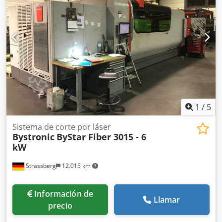
de corte: 1570h Dsdpfx Aey Erfvshleck
1
/
5
Sistema de corte por láser
Bystronic
ByStar Fiber 3015 - 6
kW
Strassberg
12.015 km
Información de
Llamar
precio