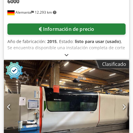
6000
Alemania
12.293 km
Información de precio
Año de fabricación:
2015
, Estado:
listo para usar (usado)
,
Se encuentra disponible una instalación completa de corte
por láser CNC CO2 de Bystronic. Dimensiones de trabajo
X/Y: 4000 mm/2000 mm, recorridos X/Y/Z: 4060 mm/2030
Clasificado
mm/1700 mm, velocidad máxima simultánea: 84 m/min,
precisión de posicionamiento: +/-0,1 mm, precisión de
repetición: +/-0,05 mm, carga máxima de la mesa: 1500 kg,
peso: aprox. 18.500 kg, horas de funcionamiento: 29.456 h.
Fuente láser: Bystronic ByLaser 6000, tipo de láser: CO2,
potencia láser: 6 kW, longitud de onda: 10.600 nm,
polarización: circular, frecuencia de impulso: 1-2500 Hz,
capacidad máxima de corte acero/acero
inoxidable/aluminio: 25 mm/25 mm/15 mm, peso: aprox.
1.800 kg, horas láser: 10.275 h. Documentación disponible.
Se puede realizar una inspección in situ. Dcodpfoy D Trnox