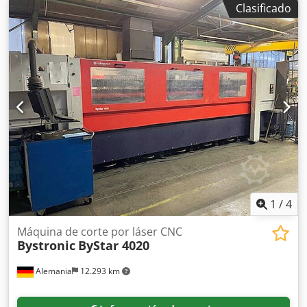
Clasificado
chapa de acero inoxidable (máx.):
20 mm
, recorrido eje X:
3.000 mm
, Equipamiento:
extracción de polvo, unidad de
refrigeración
, DETALLES TÉCNICOS Dcsdjyrnz Sspfx Ahlsk
Recorrido eje X: 3.000 mm Espesor máx. de chapa de
acero: 20 mm Espesor máx. de chapa de acero inoxidable:
20 mm DETALLES DE LA MÁQUINA Modelo de láser:
ByLaser 4400 Potencia láser: 4.400 W Horas de corte láser:
15.020 h Horas de encendido: 32.602 h EQUIPAMIENTO
Unidad de refrigeración Extracción de polvo
1
/
4
Máquina de corte por láser CNC
Bystronic
ByStar 4020
Alemania
12.293 km