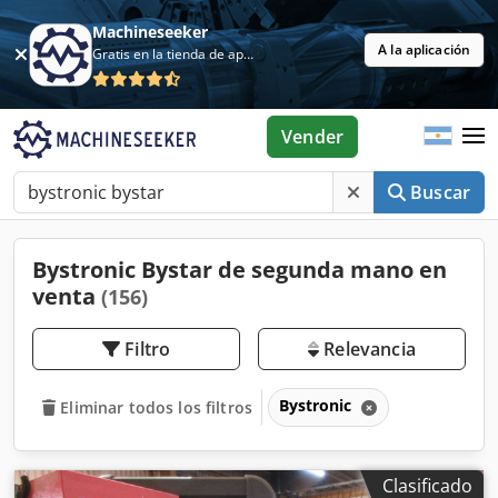
Machineseeker
A la aplicación
Gratis en la tienda de aplicaciones
Vender
Buscar
Bystronic Bystar de segunda mano en
venta
(156)
Filtro
Relevancia
Bystronic
Eliminar todos los filtros
Clasificado