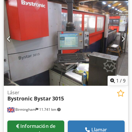
1
/
9
Láser
Bystronic Bystar
3015
Birmingham
11.741 km
Información de
Llamar