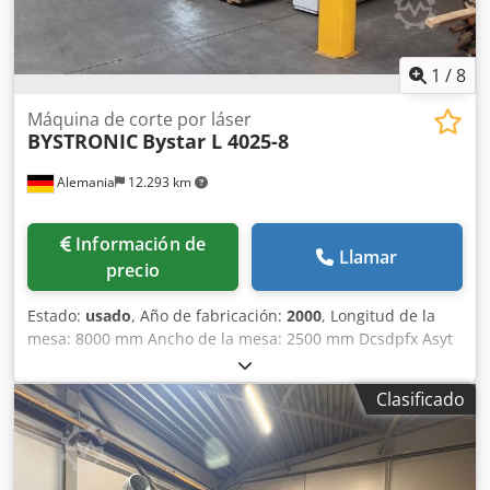
de bomba: 10.398h. Incluye unidad de refrigeración de
agua, sin sistema de aspiración. El control fue
completamente renovado en el año 2025. Documentación
disponible. Es posible una inspección in situ. Dcedpfx
1
/
8
Ahsxv A E Eslok
Máquina de corte por láser
BYSTRONIC
Bystar L 4025-8
Alemania
12.293 km
Información de
Llamar
precio
Estado:
usado
, Año de fabricación:
2000
, Longitud de la
mesa: 8000 mm Ancho de la mesa: 2500 mm Dcsdpfx Asyt
Rz Rohlek Número de cabezales de corte: 1 Control:
Selectron CNC 96 Potencia: 4 kW Equipamiento: - Sistema
Clasificado
automático de cambio de mesa para aumentar la
productividad, permitiendo la carga y descarga durante el
proceso de corte. - Sistema de operación nocturna para el
procesamiento de chapas de hasta 8000 mm de longitud. -