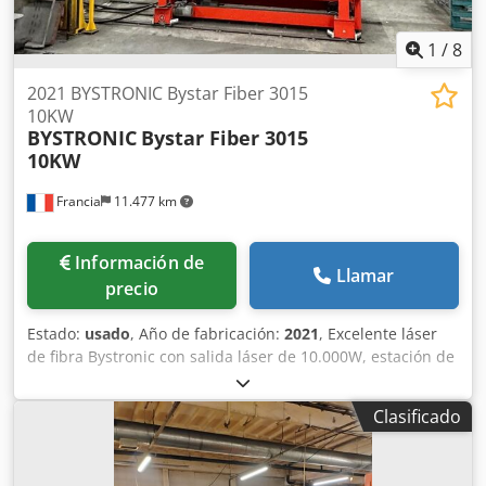
1
/
8
2021 BYSTRONIC Bystar Fiber 3015
10KW
BYSTRONIC
Bystar Fiber 3015
10KW
Francia
11.477 km
Información de
Llamar
precio
Estado:
usado
, Año de fabricación:
2021
, Excelente láser
de fibra Bystronic con salida láser de 10.000W, estación de
carga automática y 2 torres de almacenamiento. Puede ser
inspeccionada en funcionamiento bajo cita previa.
Clasificado
Disponibilidad: 10/2026 Incluye: Dcedpfx Ahey T Nc Uolok
Cambio automático de boquillas (64 boquillas) Cámara de
detección Kerfscan Control de corte Centrado automático