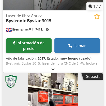
1
/
7
Láser de fibra óptica
Bystronic
Bystar 3015
Birmingham
11.741 km
Información de
Llamar
precio
Año de fabricación:
2017
, Estado:
muy bueno (usado)
,
Bystronic Bystar 3015, láser de fibra CNC de 6 kW. Incluye
el sistema Bystronic Bytrans ByTrans Extended para la
carga y descarga de materiales. Año 2017. Dcsdolu E
Subasta
Hqjpfx Ahlsk Horas de funcionamiento: 30 000 (el
interruptor se mantiene encendido cuando no está en
uso). Horas de corte: 5144. Se realiza el mantenimiento
anual por parte de Bystronic, como parte de un contrato
de servicio. Trabajos recientes: 1 nuevo módulo. 1 cabezal
nuevo. Cuenta con un sistema automático de cambio de