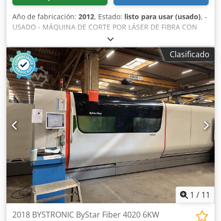
Año de fabricación:
2012
, Estado:
listo para usar (usado)
, -
USADO - MÁQUINA DE CORTE POR LÁSER DE FIBRA CON
CAMBIADOR DE PALETS RECORRIDO DEL EJE X 4064 mm
RECORRIDO DEL EJE Y 2032 mm RECORRIDO DEL EJE Z 70
Clasificado
mm ÁREA DE TRABAJO: 4000 x 2000 mm CARGA ADMITIDA
EN LA MESA: 1270 Kg FUENTE: FIBRA 4000 ; 4000 W
UNIDAD DE CONTROL: ByVISION PESO: 15000 Kg
DIMENSIONES GENERALES: 12900 x 6750 x 2500 mm
ACCESORIOS: EXTRACTOR DE HUMOS Cedpfsvghbqex Ac
Tsrf NOTA: CAMBIO AUTOMATICO DE BOQUILLAS
1
/
11
2018 BYSTRONIC ByStar Fiber 4020 6KW