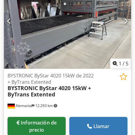
conocen defectos. Alcance del suministro El suministro
incluye: Cjdpfxjzhmh Is Ac Tjrf Sistema de carga ByTrans
para la carga y descarga automática Documentación y
manual de instrucciones disponibles Pequeña cantidad de
piezas de desgaste Ubicación y visita Ubicación: ASCO
Anlagenbau Visita: Posible, previa cita Carga: Posible
Disponibilidad: Previa cita
1
/
5
BYSTRONIC ByStar 4020 15kW de 2022
+ ByTrans Extented
BYSTRONIC
ByStar 4020 15kW +
ByTrans Extented
Alemania
12.293 km
Información de
Llamar
precio