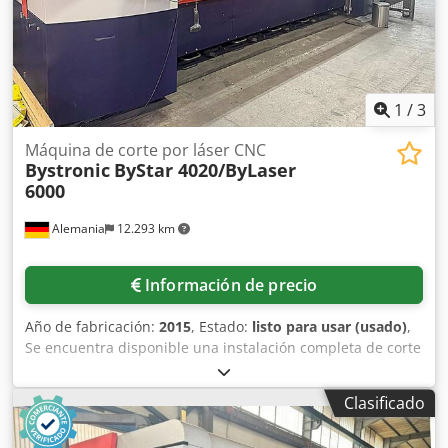
1
/
3
Máquina de corte por láser CNC
Bystronic
ByStar 4020/ByLaser
6000
Alemania
12.293 km
Información de precio
Año de fabricación:
2015
, Estado:
listo para usar (usado)
,
Se encuentra disponible una instalación completa de corte
por láser CNC CO2 de Bystronic. Dimensiones de trabajo
X/Y: 4000 mm/2000 mm, recorridos X/Y/Z: 4060 mm/2030
Clasificado
mm/1700 mm, velocidad máxima simultánea: 84 m/min,
precisión de posicionamiento: +/-0,1 mm, precisión de