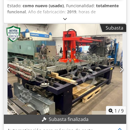
Estado:
como nuevo (usado)
, Funcionalidad:
totalmente
funcional
, Año de fabricación:
2019
, horas de
funcionamiento:
10.399 h
, número de máquina/vehículo:
1897
, espesor chapa acero (máx.):
15 mm
, espesor de
Subasta
chapa de acero inoxidable (máx.):
15 mm
, espesor de
chapa de aluminio (máx.):
12 mm
, longitud de la mesa:
4.000 mm
, ancho de la mesa:
2.000 mm
, año de la última
revisión:
2025
, Esta Bystronic BySprint Fiber 4020 4kW de 3
ejes fue fabricada en 2019. Dispone de un tamaño máximo
de chapa de 4000 x 2000 mm y un potente láser de 4000
vatios. Si busca capacidades de corte por láser de fibra de
alta calidad, considere la máquina Bystronic BySprint Fiber
4020 4kW. Contáctenos para más información. • La
máquina dispone de una nueva cabeza de corte (abril
2026) • Tamaño máximo de chapa: 4000 x 2000 mm Cjdpfey
I Strsx Ac Tsrf Equipamiento adicional • ByLoader (incluido)
1
/
9
Subasta finalizada