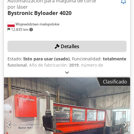
Automatización para máquina de corte
por láser
Bystronic
Byloader 4020
Województwo małopolskie
12.835 km
Detalles
Estado:
listo para usar (usado)
, Funcionalidad:
totalmente
funcional
, Año de fabricación:
2019
, número de
máquina/vehículo:
10089060/30042621
, longitud total:
5.300 mm
, ancho total:
2.100 mm
, altura total:
2.300 mm
,
Clasificado
año de la última revisión:
2024
, ¡Sin precio mínimo! ¡Venta
garantizada al mejor postor! ¡La máquina fue revisada por
última vez en 2024! DATOS TÉCNICOS Área de carga de
material: 4.000 mm x 2.000 mm DETALLES DE LA MÁQUINA
Crsdjy Nkzqspfx Ac Tof Dimensiones (L x A x H): 5.300 x
2.100 x 2.300 mm EQUIPAMIENTO Historial de servicio e
inspección desde 2019