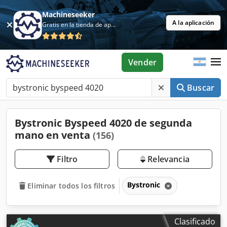
Machineseeker
A la aplicación
Gratis en la tienda de aplicaciones
Vender
Buscar
Bystronic Byspeed 4020 de segunda
mano en venta
(156)
Filtro
Relevancia
Bystronic
Eliminar todos los filtros
Clasificado