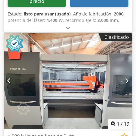
precio
Estado:
listo para usar (usado)
, Año de fabricación:
2006
,
potencia del láser:
4.400 W
, recorrido eje X:
3.000 mm
,
recorrido del eje Y:
1.500 mm
, número de ejes:
3
, Esta
máquina Bystronic BySpeed 3015 de 3 ejes se fabricó en
Clasificado
2006. Cuenta con un potente resonador de CO₂ de 4,4 kW y
admite chapas de un tamaño máximo de 3000 x 1500 mm.
La máquina incluye 20 posiciones de palé para un
funcionamiento eficiente. Si busca obtener capacidades de
corte por láser de alta calidad, considere la máquina de
corte por láser de CO₂ Bystronic BySpeed 3015 que
tenemos a la venta. Póngase en contacto con nosotros para
obtener más detalles. Cedpfozl D N Djx Ac Terf
1
/
19
< 600 h láser de fibra de 6 kW,