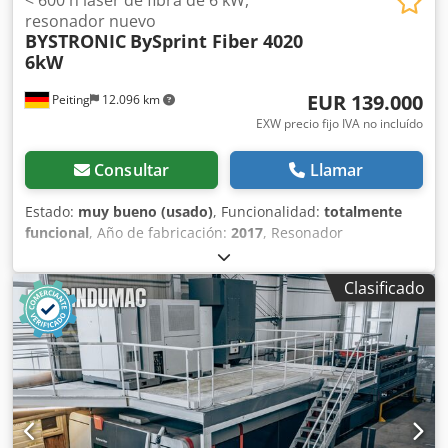
resonador nuevo
BYSTRONIC
BySprint Fiber 4020
6kW
EUR 139.000
Peiting
12.096 km
EXW precio fijo IVA no incluído
Consultar
Llamar
Estado:
muy bueno (usado)
, Funcionalidad:
totalmente
funcional
, Año de fabricación:
2017
, Resonador
completamente nuevo disponible a finales de 2025 con
6.000 vatios + Nuevo cabezal de corte láser (inversión de
Clasificado
aproximadamente 190.000 € en 2025) Disponible de
inmediato; se puede organizar una visita. Fabricante:
Bystronic Modelo: BySprint fiber 3015 Año de fabricación:
2022 / nuevo resonador y cabezal de corte en 2025
Formato de chapa: formato máximo, 4.000 x 2.000 mm
Horas de funcionamiento: Después de la actualización a
finales de 2025: aproximadamente 1.400 horas de
funcionamiento, aproximadamente 550 horas de corte