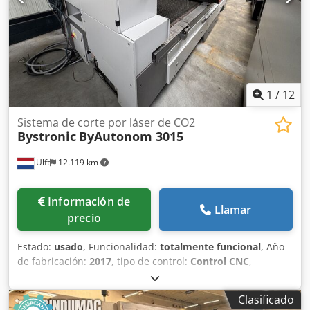
1
/
12
Sistema de corte por láser de CO2
Bystronic
ByAutonom 3015
Ulft
12.119 km
Información de
Llamar
precio
Estado:
usado
, Funcionalidad:
totalmente funcional
, Año
de fabricación:
2017
, tipo de control:
Control CNC
,
fabricante de controles:
Bystronic
, modelo de controlador:
ByVision
, tipo de láser:
Láser de CO₂
, fabricante de
Clasificado
fuentes láser:
Bystronic
, modelo de fuente láser:
ByLaser