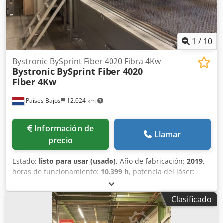
1
/
10
Bystronic BySprint Fiber 4020 Fibra 4Kw
Bystronic
BySprint Fiber 4020
Fiber 4Kw
Países Bajos
12.024 km
Información de
Llamar
precio
Estado:
listo para usar (usado)
, Año de fabricación:
2019
,
horas de funcionamiento:
10.399 h
, potencia del láser:
4.000 W
, recorrido eje X:
4.000 mm
, número de ejes:
3
,
Esta Bystronic BySprint Fiber 4020 Fiber 4Kw de 3 ejes se
Clasificado
fabricó en 2019. Cuenta con un tamaño máximo de hoja de
4000 x 2000 mm y un potente láser de 4000 vatios. Si está