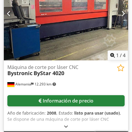
4400 vatios Mando: ByVision CNC02 Automatización n/a
Año: 2007 Estado: buen estado de funcionamiento /
servicio de nuevo Byspeed 3015 4400w Horas Turbo
Soplador: 2.987 horas - Nuevo turbo instalado a finales de
2023 bajo garantía Bystronic Máquina en buen estado que
ha estado cubierta desde nueva por contrato de servicio
con Bystronic UK Opciones incluidas: Bypos enfoque
automático CutControl 2 cabezales de corte Herramientas
y accesorios Torit Colector de polvo
1
/
4
Máquina de corte por láser CNC
Bystronic
ByStar 4020
Alemania
12.293 km
Información de precio
Año de fabricación:
2008
, Estado:
listo para usar (usado)
,
Se dispone de una máquina de corte por láser CNC
Bystronic. Recorridos X/Y/Z: 4020mm/2020mm/170mm,
peso máximo de chapa: 1500kg, velocidad de