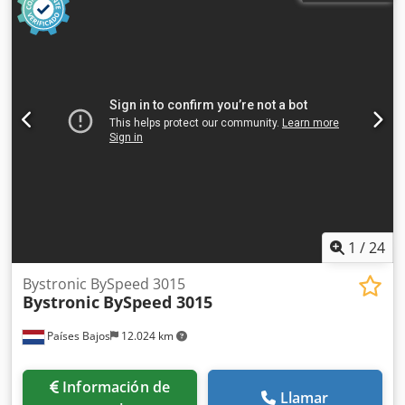
1
/
24
Bystronic BySpeed 3015
Bystronic
BySpeed 3015
Países Bajos
12.024 km
Información de
Llamar