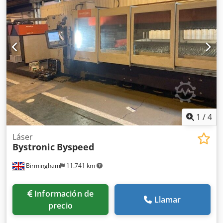
del láser: 5,2kw / 5200 vatios Crodpfep Eb R Uex Ac Tof
Automatización con Bytrans 3015 para la carga y descarga
automática de pliegos "producción a la luz". Año: 2008
Estado: buen estado de funcionamiento Información más
reciente: Renovación completa en el resonador hace 18
meses llevada a cabo por Bystronic uk, que consiste en:
Nuevo turbo 2016 / turbina y cristalería Nueva bomba de
vacío instalada (2022) Entrega, instalación y formación
disponible
1
/
4
Láser
Bystronic
Byspeed
Birmingham
11.741 km
Información de
Llamar
precio