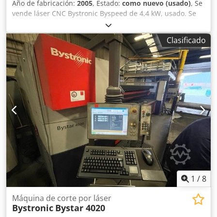
Año de fabricación:
2005
, Estado:
como nuevo (usado)
, Se
vende láser CNC Bystronic Byspeed de 4,4 kW, usado. Se
venden láseres Bystronic de 4,4 kW, usados. VÍDEO A
CONTINUACIÓN: Byspeed 3015, 4,4 kW Fecha de
Clasificado
instalación/año: 2005 Fabricante: Bystronic Modelo:
Byspeed 3015 Crsdsibigaopfx Ac Tjf Tamaño de la lámina:
3 metros x 1,5 metros / 3000 mm x 1500 mm Potencia del
láser: 4,4 kW / 4400 vatios Automatización: no aplicable
Año: 2005 Estado: buen estado de funcionamiento
Opciones incluidas: Enfoque automático Bypos CutControl
2 cabezales de corte Herramientas y accesorios Sistema de
extracción de polvo Torit Servicio de entrega, instalación y
capacitación disponible con un coste adicional.
1
/
8
Máquina de corte por láser
Bystronic
Bystar 4020