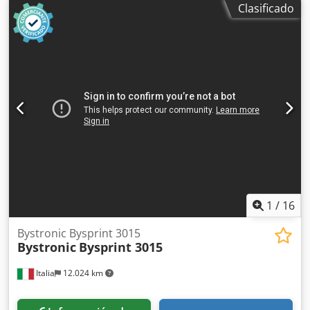
Clasificado
posicionamiento: 60m/min, velocidad simultánea:
80m/min, precisión de posicionamiento: +/-0,1mm,
repetibilidad: +/-0,05mm, láser: CO2, fuente de láser:
ByLaser 4400, potencia del láser: 4400W, dimensiones
totales de la instalación X/Y/Z: aprox.
8000mm/15000mm/2,5mm, horas de corte: 17469h, horas
conectada: 35200h. Incluye dos cabezales de corte de
repuesto de 7,5" y 5", así como varios repuestos.
Documentación disponible. Es posible inspección in situ.
Disponible previsiblemente a partir de junio de 2026.
Credpfx Ajyu T D Rjc Tef
1
/
16
Bystronic Bysprint 3015
Bystronic
Bysprint 3015
Italia
12.024 km