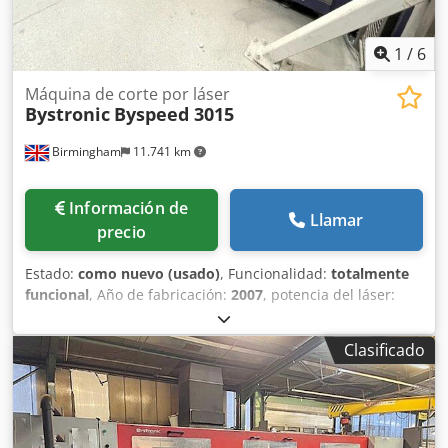
1
/
6
Máquina de corte por láser
Bystronic
Byspeed 3015
Birmingham
11.741 km
Información de
Llamar
precio
Estado:
como nuevo (usado)
, Funcionalidad:
totalmente
funcional
, Año de fabricación:
2007
, potencia del láser:
4.400 W
, Láser CNC Bystronic Byspeed 3015 usado muy
limpio de 4,4kw en venta Venta de láseres Bystronic 4.4kw
Clasificado
usados VIDEO ABAJO: Crodpjr Hcm Dofx Ac Tsf Byspeed
3015 4.4kw - Sistema de carga en el video no incluido
Instalado nuevo/año 2007 Fabricante: Bystronic Bystronic
Modelo: Byspeed 3015 Tamaño de la hoja: 3metros x
1,5metros / 3000mm x 1500mm Potencia del láser: 4,4kw /