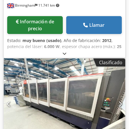
Birmingham
11.741 km
Información de
Llamar
precio
Estado:
muy bueno (usado)
, Año de fabricación:
2012
,
potencia del láser:
6.000 W
, espesor chapa acero (máx.):
25
mm
, rango de trabajo:
4.000 mm
, Usado totalmente
revisado, corte limpio Bystronic Bystar 4020 6kw 4metre x
Clasificado
4metre cama plana láser cnc industrial para la venta Se
vende láser cnc de alta potencia Bystronic Bystar 4020
4metre x 2metre Potencia: 6kw / 6000 vatios / Bylaser 6000
Área de corte: 4000mm x 2000mm Crodpfsqcu Avex Ac Tef
Año / nuevo: 2012 Totalmente revisada con Bystronic y
bien mantenida Con eje giratorio para el corte de tubo de
acero Cabezales de corte: 5inch, 7.5inch y 7.5inch cabeza
larga En buen estado de funcionamiento, se puede ver en
la producción La entrega, la instalación y la matrícula se
pueden cotizar Ideal para cortar acero inoxidable grueso,
acero dulce y aluminio