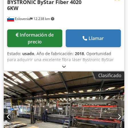
BYSTRONIC
ByStar Fiber 4020
6KW
Eslovenia
12.238 km
Información de
Llamar
precio
Estado:
usado
, Año de fabricación:
2018
, Oportunidad
para adquirir una excelente fibra láser Bystronic ByStar
con un área de trabajo de 4000 x 2000 mm y una potencia
láser de 6000 W (edición Dynamix F6000). Incluido: Cabezal
Clasificado
de corte V1 (primera versión), cambiador NCT zle de 64
posiciones, ocular detector, sistema de extracción de
polvo. 1 Máquina base 1.1 ByStar Fibre 4020 Dynamic
Edition F6000 1.2 Alcance de suministro 1.3 Seguridad y
directrices 1.4 Documentación completa 1.5 Desconexión
de energía para fibra 1.6 ByPos Fiber 1.7 Control de corte
para fibra 1.8 Escaneado 1.9 Mesa intercambiable 1.10
Fuente láser 1.11 Unidad de refrigeración 1.12 Calentador
de tanque 1.13 Control e interfaz de usuario de la