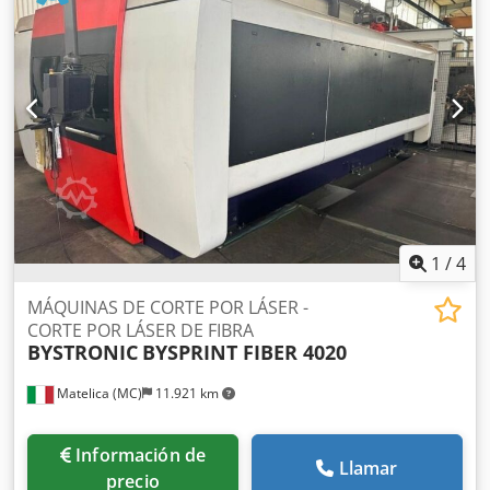
repetición: +/-0,05 mm, carga máxima de la mesa: 1500 kg,
peso: aprox. 18.500 kg, horas de funcionamiento: 29.456 h.
Fuente láser: Bystronic ByLaser 6000, tipo de láser: CO2,
potencia láser: 6 kW, longitud de onda: 10.600 nm,
polarización: circular, frecuencia de impulso: 1-2500 Hz,
capacidad máxima de corte acero/acero
inoxidable/aluminio: 25 mm/25 mm/15 mm, peso: aprox.
1.800 kg, horas láser: 10.275 h. Documentación disponible.
Se puede realizar una inspección in situ. Cedpjy D Trnofx
Ac Terf
1
/
4
MÁQUINAS DE CORTE POR LÁSER -
CORTE POR LÁSER DE FIBRA
BYSTRONIC
BYSPRINT FIBER 4020
Matelica (MC)
11.921 km
Información de
Llamar
precio