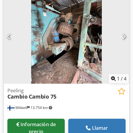
Unidad de extracción: nueva, instalada en 2021 Mesa de
alimentación: año de fabricación 2021 DETALLES TÉCNICOS
Rotor: Air ten, 800 mm Diámetro máximo de tronco: aprox.
75 cm DETALLES DE LA MÁQUINA Longitud total: 9.800 mm
Distancia entre ejes: 8.800 mm EQUIPAMIENTO Paquete de
repuestos Nota: Un armario eléctrico no está incluido en la
oferta. Sin embargo, el vendedor puede suministrar un
armario nuevo por un coste adicional.
1
/
4
Peeling
Cambio
Cambio 75
Mikkeli
13.754 km
Información de
Llamar
precio