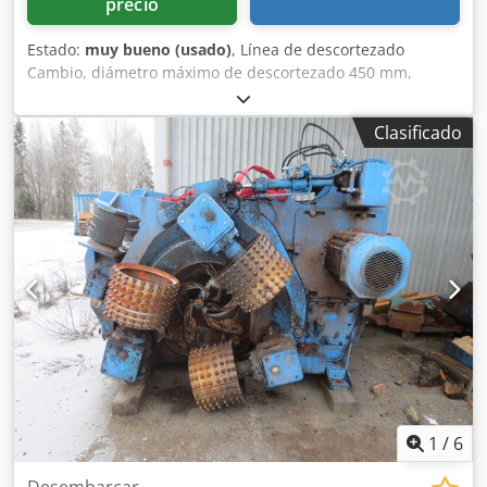
precio
Estado:
muy bueno (usado)
, Línea de descortezado
Cambio, diámetro máximo de descortezado 450 mm,
transportador transversal de alimentación de 12,5 m de
longitud Codpfx Aljwvhkvsworf
Clasificado
1
/
6
Desembarcar