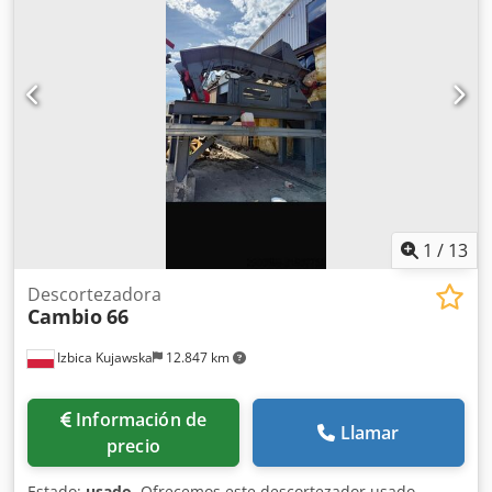
1
/
13
Descortezadora
Cambio
66
Izbica Kujawska
12.847 km
Información de
Llamar
precio
Estado:
usado
, Ofrecemos este descortezador usado