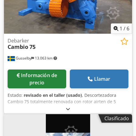
1
/
6
Debarker
Cambio
75
Gusselby
13.063 km
Información de
Llamar
precio
Estado:
revisado en el taller (usado)
, Descortezadora
Cambio 75 totalmente renovada con rotor airten de 5
cuchillas y amortiguadores hidráulicos totalmente nuevos.
Crsdpfx Aencfrzslwsf
Clasificado