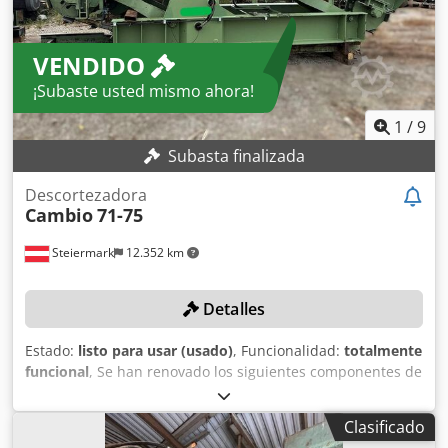
VENDIDO
¡Subaste usted mismo ahora!
1
/
9
Subasta finalizada
Descortezadora
Cambio
71-75
Steiermark
12.352 km
Detalles
Estado:
listo para usar (usado)
, Funcionalidad:
totalmente
funcional
, Se han renovado los siguientes componentes de
la máquina: Caja de avance: revisada en 2023 Crjdpfxsxr
Ityo Alwsf Rotor: reacondicionado de fábrica, instalado en
Clasificado
2024 Apertura hidráulica de rodillos: instalada en 2022