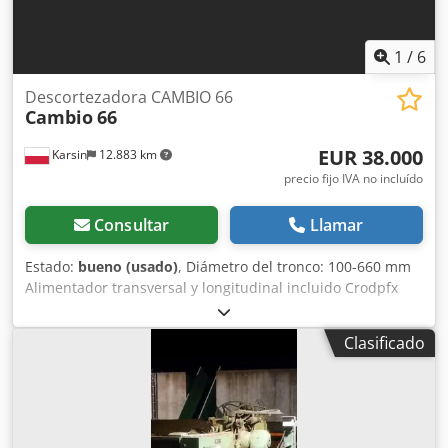
1
/
6
Descortezadora CAMBIO 66
Cambio
66
EUR 38.000
Karsin
12.883 km
precio fijo IVA no incluído
Consultar
Llamar
Estado:
bueno (usado)
, Diámetro del tronco: 100-660 mm
Alimentador transversal y longitudinal incluido Crodpfx
Aov Ap Sijlwef
Clasificado