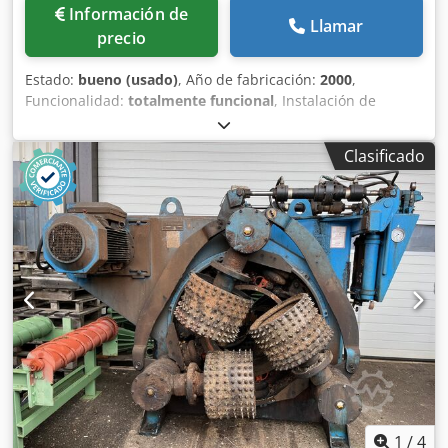
Información de
Llamar
precio
Estado:
bueno (usado)
, Año de fabricación:
2000
,
Funcionalidad:
totalmente funcional
, Instalación de
descortezado Cambio 500 compuesta por: Cedswxdimepfx
Alwjrf Centraje de entrada. Cambio 500: Apertura del rotor
Clasificado
495 mm. Diámetro mínimo del tronco 90 mm. Motor
principal 55 kW. Motor de avance 11 kW. 80 m/min. Rotor e
rodillos de avance hidráulicos. Unidad de control de
salida. Tolva basculante para madera larga. Repuestos.
1
/
4