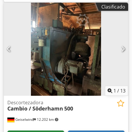
cm Velocidad de avance: 75 m/min Velocidad del rotor: 222
Clasificado
rpm Motor del rotor: 75 kW Motor de avance: 2,2 kW
Unidad hidráulica: 1,5 kW La unidad de alimentación
(hacia el transportador) y la unidad de salida (sistema de
ruedas) están incluidas. En 2021 se sustituyó
completamente el rotor por uno reacondicionado de
fábrica (factura disponible). ¡Los cuadros eléctricos no
están incluidos! Cedsw Emhfjpfx Alwerf Estimamos el año
de fabricación a finales de los años noventa. Se pueden
enviar vídeos de la máquina.
1
/
13
Descortezadora
Cambio / Söderhamn
500
Geiselwind
12.202 km