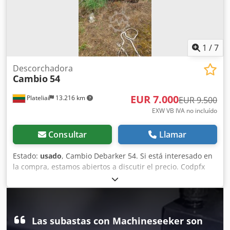
1
/
7
Descorchadora
Cambio
54
EUR 7.000
Plateliai
13.216 km
EUR 9.500
EXW VB IVA no incluído
Consultar
Llamar
Estado:
usado
, Cambio Debarker 54. Si está interesado en
la compra, estamos abiertos a discutir el precio. Codpfx
Asww A E Rolwjrf
Las subastas con Machineseeker son