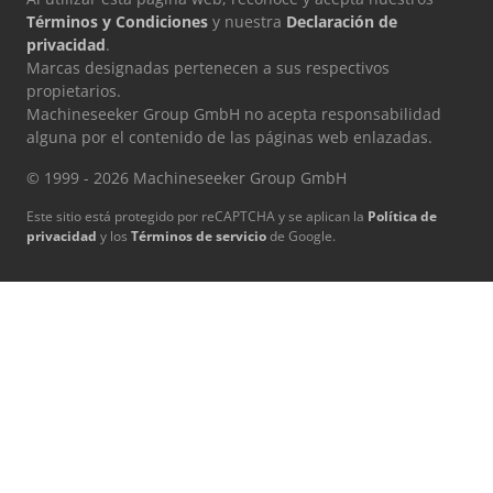
Términos y Condiciones
y nuestra
Declaración de
privacidad
.
Marcas designadas pertenecen a sus respectivos
propietarios.
Machineseeker Group GmbH no acepta responsabilidad
alguna por el contenido de las páginas web enlazadas.
© 1999 - 2026 Machineseeker Group GmbH
Este sitio está protegido por reCAPTCHA y se aplican la
Política de
privacidad
y los
Términos de servicio
de Google.