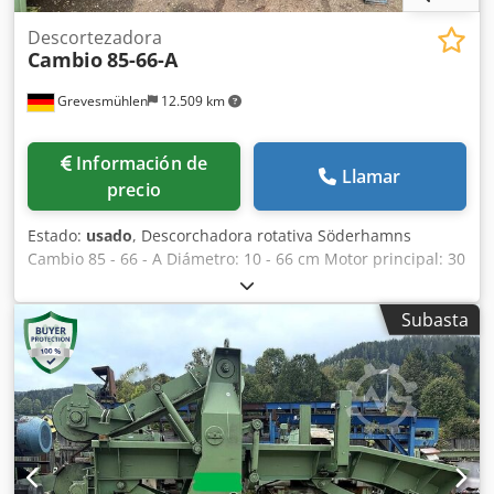
Descortezadora
Cambio
85-66-A
Grevesmühlen
12.509 km
Información de
Llamar
precio
Estado:
usado
, Descorchadora rotativa Söderhamns
Cambio 85 - 66 - A Diámetro: 10 - 66 cm Motor principal: 30
kW Credpfjxtc Afjx Alwsf
Subasta