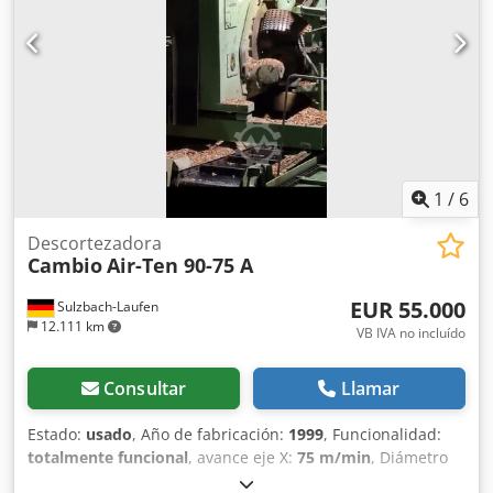
1
/
6
Descortezadora
Cambio
Air-Ten 90-75 A
EUR 55.000
Sulzbach-Laufen
12.111 km
VB IVA no incluído
Consultar
Llamar
Estado:
usado
, Año de fabricación:
1999
, Funcionalidad:
totalmente funcional
, avance eje X:
75 m/min
, Diámetro
mínimo del tronco: 11 cm Diámetro máximo del tronco: 75