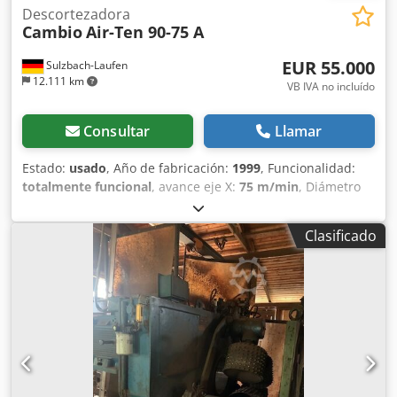
Descortezadora
Cambio
Air-Ten 90-75 A
EUR 55.000
Sulzbach-Laufen
12.111 km
VB IVA no incluído
Consultar
Llamar
Estado:
usado
, Año de fabricación:
1999
, Funcionalidad:
totalmente funcional
, avance eje X:
75 m/min
, Diámetro
mínimo del tronco: 11 cm Diámetro máximo del tronco: 75
cm Velocidad de avance: 75 m/min Velocidad del rotor: 222
Clasificado
rpm Motor del rotor: 75 kW Motor de avance: 2,2 kW
Unidad hidráulica: 1,5 kW La unidad de alimentación
(hacia el transportador) y la unidad de salida (sistema de
ruedas) están incluidas. En 2021 se sustituyó
completamente el rotor por uno reacondicionado de
fábrica (factura disponible). ¡Los cuadros eléctricos no
están incluidos! Estimamos el año de fabricación a finales
de los años noventa. Se pueden enviar vídeos de la
máquina. Crodpfx Aiew Emhfofef