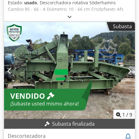
Estado:
usado
, Descorchadora rotativa Söderhamns
Cambio 85 - 66 - A Diámetro: 10 - 66 cm Crsdpfxextc Afs
Aifef Motor principal: 30 kW
Subasta
VENDIDO
¡Subaste usted mismo ahora!
1
/
9
Subasta finalizada
Descortezadora