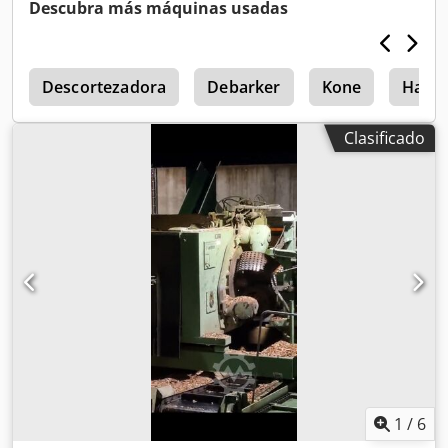
Descubra más máquinas usadas
6
Descortezadora
Debarker
Kone
Haew
Clasificado
1
/
6