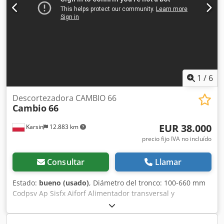
1
/
6
Descortezadora CAMBIO 66
Cambio
66
EUR 38.000
Karsin
12.883 km
precio fijo IVA no incluído
Consultar
Llamar
Estado:
bueno (usado)
, Diámetro del tronco: 100-660 mm
Codpsv Ap Sisfx Aiforf Alimentador transversal y
longitudinal incluido