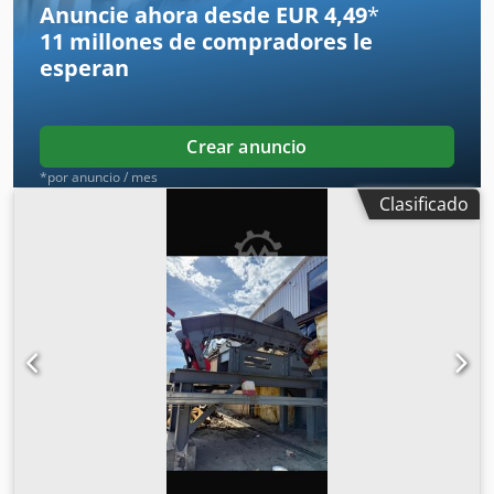
Anuncie ahora desde EUR 4,49
*
11 millones de compradores
le
esperan
Crear anuncio
*por anuncio / mes
Clasificado