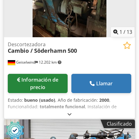
1
/
13
Descortezadora
Cambio / Söderhamn
500
Geiselwind
12.202 km
Información de
Llamar
precio
Estado:
bueno (usado)
, Año de fabricación:
2000
,
Funcionalidad:
totalmente funcional
, Instalación de
descortezado Cambio 500 compuesta por: Codpfx
Aiowxdimofjrf Centraje de entrada. Cambio 500: Apertura
Clasificado
del rotor 495 mm. Diámetro mínimo del tronco 90 mm.
Motor principal 55 kW. Motor de avance 11 kW. 80 m/min.