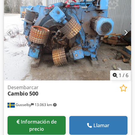
1
/
6
Desembarcar
Cambio
500
Gusselby
13.063 km
Información de
Llamar
precio