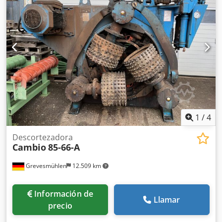
Rotor e rodillos de avance hidráulicos. Unidad de control
de salida. Tolva basculante para madera larga. Repuestos.
1
/
4
Descortezadora
Cambio
85-66-A
Grevesmühlen
12.509 km
Información de
Llamar
precio