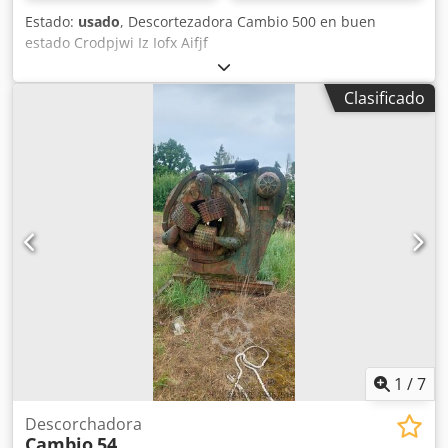
Estado:
usado
, Descortezadora Cambio 500 en buen
estado Crodpjwi Iz Iofx Aifjf
Clasificado
1
/
7
Descorchadora
Cambio
54