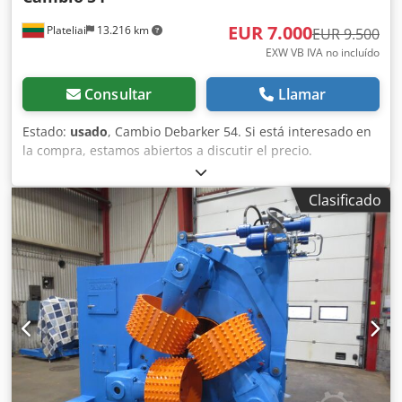
EUR 7.000
Plateliai
13.216 km
EUR 9.500
EXW VB IVA no incluído
Consultar
Llamar
Estado:
usado
, Cambio Debarker 54. Si está interesado en
la compra, estamos abiertos a discutir el precio.
Crsdpfxjww A E Re Aifof
Clasificado