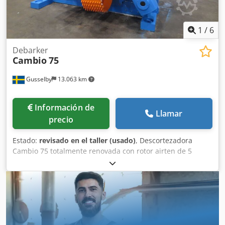
1
/
6
Debarker
Cambio
75
Gusselby
13.063 km
Información de
Llamar
precio
Estado:
revisado en el taller (usado)
, Descortezadora
Cambio 75 totalmente renovada con rotor airten de 5
cuchillas y amortiguadores hidráulicos totalmente nuevos.
Cjdpencfrzjfx Aiferf