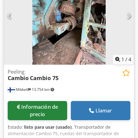
1
/
4
Peeling
Cambio
Cambio 75
Mikkeli
13.754 km
Información de
Llamar
precio
Estado:
listo para usar (usado)
, Transportador de
alimentación Cambio 75, ruedas del transportador de