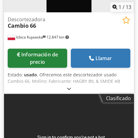
1
/
13
Descortezadora
Cambio
66
Izbica Kujawska
12.847 km
Información de
Llamar
precio
Estado:
usado
, Ofrecemos este descortezador usado
Cambio 66. Molino: Fabricante: HAGBY BIL & SMIDE AB
Tipo: RWP-14 EU Número de serie: 529 Codpjy Stw Tefx
Aiferf Año de fabricación: 2017 Si tiene preguntas o
Clasificado
necesita información adicional, no dude en enviarnos un
mensaje o contactarnos por teléfono.