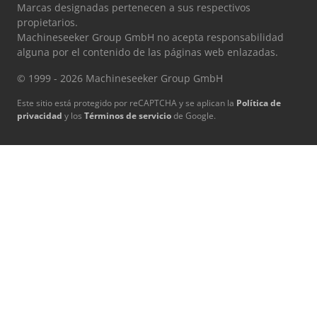
Marcas designadas pertenecen a sus respectivos
propietarios.
Machineseeker Group GmbH no acepta responsabilidad
alguna por el contenido de las páginas web enlazadas.
© 1999 - 2026 Machineseeker Group GmbH
Este sitio está protegido por reCAPTCHA y se aplican la
Política de
privacidad
y los
Términos de servicio
de Google.