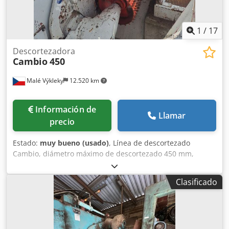
1
/
17
Descortezadora
Cambio
450
Malé Výkleky
12.520 km
Información de
Llamar
precio
Estado:
muy bueno (usado)
, Línea de descortezado
Cambio, diámetro máximo de descortezado 450 mm,
transportador transversal de alimentación de 12,5 m de
longitud Cedpfjwvhkvox Aiferf
Clasificado