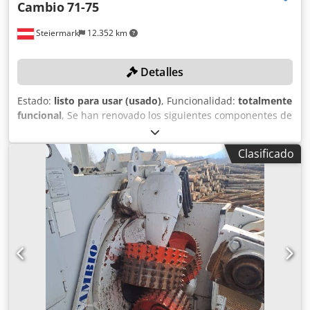
Cambio
71-75
Steiermark
12.352 km
Detalles
Estado:
listo para usar (usado)
, Funcionalidad:
totalmente
funcional
, Se han renovado los siguientes componentes de
la máquina: Caja de avance: revisada en 2023 Rotor:
reacondicionado de fábrica, instalado en 2024 Apertura
Clasificado
hidráulica de rodillos: instalada en 2022 Unidad de
extracción: nueva, instalada en 2021 Mesa de
alimentación: año de fabricación 2021 Credpfxjxr Itys Aifof
DETALLES TÉCNICOS Rotor: Air ten, 800 mm Diámetro
máximo de tronco: aprox. 75 cm DETALLES DE LA MÁQUINA
Longitud total: 9.800 mm Distancia entre ejes: 8.800 mm
EQUIPAMIENTO Paquete de repuestos Nota: Un armario
eléctrico no está incluido en la oferta. Sin embargo, el
vendedor puede suministrar un armario nuevo por un
coste adicional.