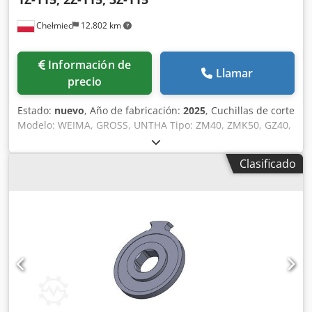
Chełmiec
12.802 km
Información de
Llamar
precio
Estado:
nuevo
, Año de fabricación:
2025
, Cuchillas de corte
Modelo: WEIMA, GROSS, UNTHA Tipo: ZM40, ZMK50, GZ40,
RS40, RS50 Año de fabricación: 2025 Nuevas / listas para
usar inmediatamente 1. Cuchilla 1Z-115 2. Cuchilla 2Z-115
Clasificado
3. Cuchilla 3Z-115 Somos fabricantes de cuchillas de
repuesto y repuestos para trituradoras y desgarradores.
Chodpfx Acoxn H Saetja