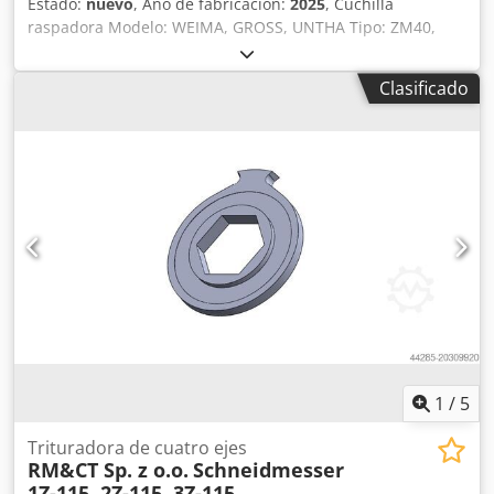
Estado:
nuevo
, Año de fabricación:
2025
, Cuchilla
raspadora Modelo: WEIMA, GROSS, UNTHA Tipo: ZM40,
ZMK50, GZ40, RS40, RS50 Año de fabricación: 2025 Nueva /
lista para su uso inmediato 1. Cuchilla 8Z-86 2. Cuchilla 4Z-
Clasificado
86 Codpfxjxn Iyfe Acteha Somos fabricantes de cuchillas de
repuesto y piezas de recambio para trituradoras y
desgarradores.
1
/
5
Trituradora de cuatro ejes
RM&CT Sp. z o.o.
Schneidmesser
1Z-115, 2Z-115, 3Z-115