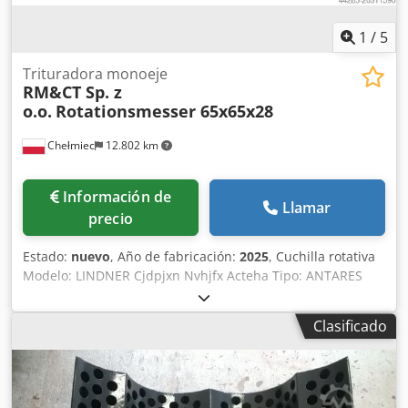
1
/
5
Trituradora monoeje
RM&CT Sp. z
o.o.
Rotationsmesser 65x65x28
Chełmiec
12.802 km
Información de
Llamar
precio
Estado:
nuevo
, Año de fabricación:
2025
, Cuchilla rotativa
Modelo: LINDNER Cjdpjxn Nvhjfx Acteha Tipo: ANTARES
Año de fabricación: 2025 Nuevo / Listo para uso inmediato
Fabricamos cuchillas y repuestos para trituradoras y
Clasificado
molinos. Por favor, indique el tipo de cuchilla al realizar el
pedido.