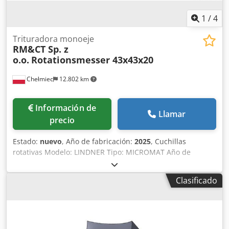
1
/
4
Trituradora monoeje
RM&CT Sp. z
o.o.
Rotationsmesser 43x43x20
Chełmiec
12.802 km
Información de
Llamar
precio
Estado:
nuevo
, Año de fabricación:
2025
, Cuchillas
rotativas Modelo: LINDNER Tipo: MICROMAT Año de
fabricación: 2025 Nuevas / Listas para su uso inmediato
Csdpfexn Nyaox Actjha 1. Cuchilla 43x43x20 2 uds. (KR) 2.
Clasificado
Cuchilla 43x43x20 2 uds. (K8) 3. Cuchilla 43x43x23 1 ud.
(KR) 4. Cuchilla 43x43x23 2 uds. (K8) Fabricamos cuchillas y
repuestos para trituradoras y molinos. Por favor, indique
el tipo de cuchilla al realizar el pedido.