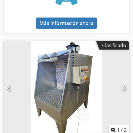
sistemas de extracción y recuperación industrial. ELIJA
BUMEX SP. Z O.O. Calidad muy alta de las máquinas que
ofrecemos en el mercado. Asesoramiento y servicio
Más información ahora
profesional. Garantía. Servicio de garantía y posventa.
Documentación técnica completa. 100% de satisfacción de
nuestros clientes. Todos los productos de la marca BUMEX
SP. Z O.O. cuentan con la certificación CE. Ofrecemos
Clasificado
nuestro propio servicio de transporte; los precios se
acuerdan para cada oferta. Emitimos facturas con el IVA
desglosado. ¡Plazos de entrega cortos! ¡Posibilidad de
solicitar máquinas en diversas configuraciones y
dimensiones personalizadas! No dude en ponerse en
contacto con nosotros.
1
/
2