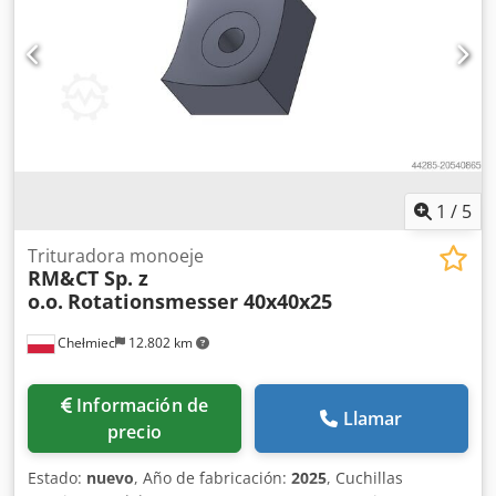
1
/
5
Trituradora monoeje
RM&CT Sp. z
o.o.
Rotationsmesser 40x40x25
Chełmiec
12.802 km
Información de
Llamar
precio
Estado:
nuevo
, Año de fabricación:
2025
, Cuchillas