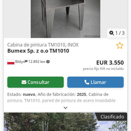
1
/
3
Cabina de pintura TM1010, INOX
Bumex Sp. z o.o
TM1010
EUR 3.550
Bliżyn
12.892 km
precio fijo IVA no incluído
Consultar
Llamar
Estado:
nuevo
, Año de fabricación:
2025
, Cabina de
pintura, TM1010, pared de pintura de acero inoxidable
INOX. Dimensiones de trabajo (mm): 1000 (ancho) x 1000
(alto) x 600 (profundidad) Dimensiones totales (mm): 1200
Clasificado
(ancho) x 2200 (alto) Datos técnicos: Potencia del
ventilador: 1,1 kW, Capacidad: 4500 m³/h, Presión: 870 Pa,