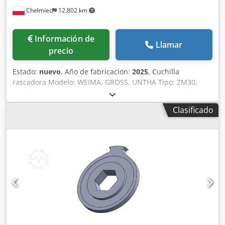
Chełmiec
12.802 km
Información de
Llamar
precio
Estado:
nuevo
, Año de fabricación:
2025
, Cuchilla
rascadora Modelo: WEIMA, GROSS, UNTHA Tipo: ZM30,
GZ30, RS30 Año de fabricación: 2025 Nueva / lista para uso
inmediato 1. Cuchilla 8Z-66 2. Cuchilla 4Z-66 Chodpfoxn I R
Clasificado
Rsx Actoa Somos fabricantes de cuchillas de repuesto y
piezas de recambio para trituradoras y desmenuzadoras.