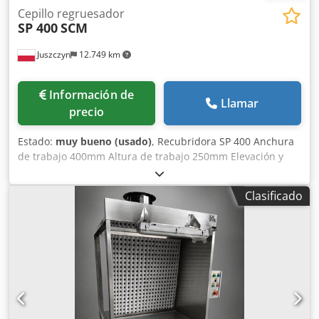
en contacto con nosotros. Codpfxsiklxbo Actsha
Cepillo regruesador
SP 400
SCM
Juszczyn
12.749 km
Información de
Llamar
precio
Estado:
muy bueno (usado)
, Recubridora SP 400 Anchura
de trabajo 400mm Altura de trabajo 250mm Elevación y
descenso eléctrico de la superficie de trabajo
Chodpfxouqnbus Actea Eje de 4 cuchillas con cuchillas
Clasificado
convencionales Velocidad eje cepillo 5000r.p.m Motor
principal de 4kw Boquilla de aspiración fi 120 Dimensiones
de la máquina 800 x 1000 x 1080mmH Peso 410kg