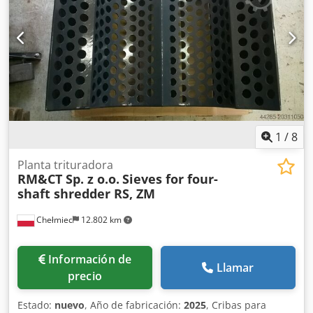
1
/
8
Planta trituradora
RM&CT Sp. z o.o.
Sieves for four-
shaft shredder RS, ZM
Chełmiec
12.802 km
Información de
Llamar
precio
Estado:
nuevo
, Año de fabricación:
2025
, Cribas para