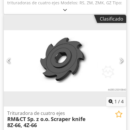
trituradoras de cuatro ejes Modelos: RS, ZM, ZMK, GZ Tipo:
SB-450, SB-760, SB-960, SB-1030, SB-1230 Año: 2025 Pieza
nueva / operativa Somos fabricantes de cuchillas y
Clasificado
repuestos para trituradoras y equipos de reducción.
Cedpfoxn Namex Acteha Por favor, indique el nombre del
fabricante y el tipo de máquina en sus consultas.
1
/
4
Trituradora de cuatro ejes
RM&CT Sp. z o.o.
Scraper knife
8Z-66, 4Z-66