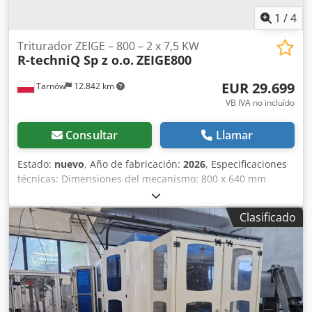
1
/
4
Triturador ZEIGE – 800 – 2 x 7,5 KW
R-techniQ Sp z o.o.
ZEIGE800
EUR 29.699
Tarnów
12.842 km
VB IVA no incluído
Consultar
Llamar
Estado:
nuevo
, Año de fabricación:
2026
, Especificaciones
técnicas: Dimensiones del mecanismo: 800 x 640 mm
Motor de la máquina: Motor eléctrico 2 x 7,5 kW u otras
configuraciones Transmisión: Engranaje cilíndrico Número
Clasificado
de ejes: 2 unidades Diámetro del cuchillo con eje:
Cuchillos de 310 mm Número de cuchillos: 40 unidades,
Hardox 450 Grosor de los cuchillos: 10 mm Control:
SIEMENS Peso: 1300 kg Rendimiento: hasta 150 kg/h
Características principales: - Solución sólida y fiable. -
Diseño adaptado individualmente a las necesidades de
cada cliente. - Resistente a altas cargas. - Diseñada para la