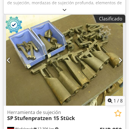
de sujeción, mordazas de sujeción profunda, elementos de
soporte para sujeción, herramientas de sujeción,
mordazas escalonadas, dispositivos de baja tensión,
Clasificado
abrazaderas de sujeción, accesorios. Cedpshinykofx Actsha
-Fabricante: SP, mordazas escalonadas, rango de sujeción
de 100 a 220 mm. -Tacos para ranuras en T: mm -
Cantidad: 3 unidades -Precio: por unidad -Dimensiones:
130/70/A245 mm -Peso: 3,3 kg/unidad
1
/
8
Herramienta de sujeción
SP
Stufenpratzen 15 Stück
Wiefelstede
12.306 km