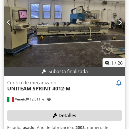
1
/
26
Subasta finalizada
Centro de mecanizado
UNITEAM
SPRINT 4012-M
Veneto
12.011 km
Detalles
Estado:
usado
, Año de fabricación:
2003
, número de