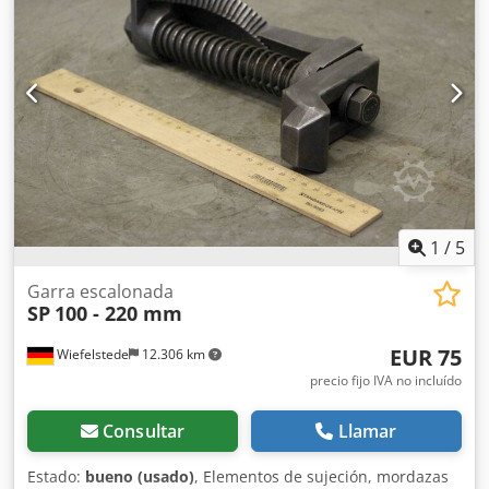
1
/
5
Garra escalonada
SP
100 - 220 mm
EUR 75
Wiefelstede
12.306 km
precio fijo IVA no incluído
Consultar
Llamar
Estado:
bueno (usado)
, Elementos de sujeción, mordazas