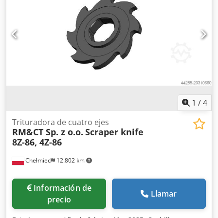
1
/
4
Trituradora de cuatro ejes
RM&CT Sp. z o.o.
Scraper knife
8Z-86, 4Z-86
Chełmiec
12.802 km
Información de
Llamar
precio