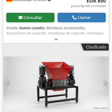
EUR 850
precio fijo IVA no incluído
Consultar
Llamar
Estado:
bueno (usado)
, Mordazas escalonadas,
dispositivos de sujeción, mordazas de sujeción, mordazas
de sujeción de baja altura, elementos de soporte para la
sujeción, herramientas de sujeción. -Alturas de sujeción:
Clasificado
15-240 mm -Para: ranuras de 12 mm de ancho -Cantidad:
15 unidades disponibles -Precio: por el juego completo -
Dimensiones: 500/320/A200 mm Chodpfx Ajb A Rlhsctoa -
Peso: 30 kg