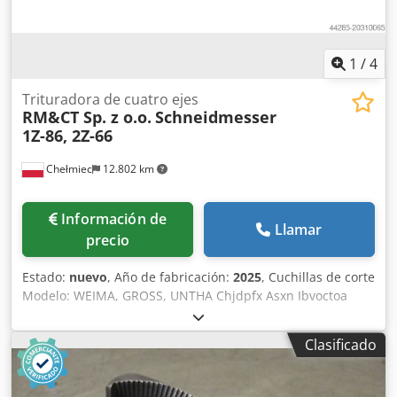
1
/
4
Trituradora de cuatro ejes
RM&CT Sp. z o.o.
Schneidmesser
1Z-86, 2Z-66
Chełmiec
12.802 km
Información de
Llamar
precio
Estado:
nuevo
, Año de fabricación:
2025
, Cuchillas de corte
Modelo: WEIMA, GROSS, UNTHA Chjdpfx Asxn Ibvoctoa
Tipo: ZM30, GZ30, RS30 Año de fabricación: 2025 Nuevas /
listas para su uso inmediato 1. Cuchillas 1Z-66 2. Cuchillas
Clasificado
2Z-66 Somos fabricantes de cuchillas de repuesto y piezas
de recambio para trituradoras y desgarradores.