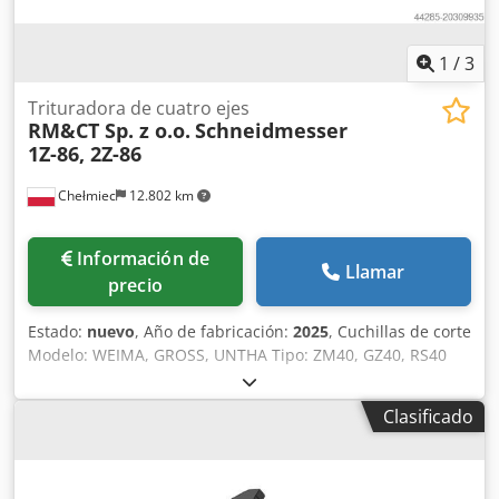
1
/
3
Trituradora de cuatro ejes
RM&CT Sp. z o.o.
Schneidmesser
1Z-86, 2Z-86
Chełmiec
12.802 km
Información de
Llamar
precio
Estado:
nuevo
, Año de fabricación:
2025
, Cuchillas de corte
Modelo: WEIMA, GROSS, UNTHA Tipo: ZM40, GZ40, RS40
Chjdpfx Ajxn H Stsctsa Año de fabricación: 2025 Nuevas /
listas para uso inmediato 1. Cuchillas 1Z-86 2. Cuchillas 2Z-
Clasificado
86 Somos fabricantes de cuchillas y recambios para
trituradoras y desgarradores.