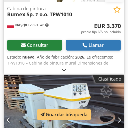
Cabina de pintura
Bumex Sp. z o.o.
TPW1010
EUR 3.370
Bliżyn
12.891 km
precio fijo IVA no incluído
Consultar
Llamar
Estado:
nuevo
, Año de fabricación:
2026
, Le ofrecemos:
TPW1010 – Cabina de pintura mural Dimensiones de
trabajo (mm): 1000 (ancho) x 800 (profundidad) x 1000
(alto). Dimensiones totales (mm): 1200 (ancho) x 1200
Clasificado
(profundidad) x 2200 (alto). Equipamiento estándar: •
Potencia del ventilador: 1,5 kW, • Capacidad: 4500 m³/h, •
Presión de compresión: 930 Pa, • Iluminación: 2 x 18 W, •
Ventilador a prueba de explosiones, • Filtración de aire en
3 etapas, • Filtro de parada de pintura, • Tejido filtrante, •
Panel de control IP 66, • Iluminación hermética IP 65.
Guardar búsqueda
Nuestras cabinas se caracterizan por una calidad de
fabricación muy alta, seguridad de uso y la adaptación de