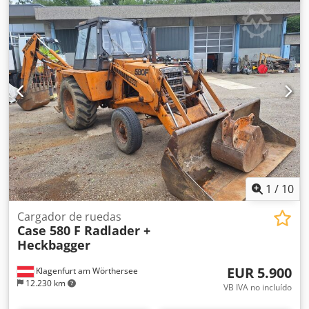
1
/
10
Cargador de ruedas
Case 580 F Radlader +
Heckbagger
EUR 5.900
Klagenfurt am Wörthersee
12.230 km
VB IVA no incluído