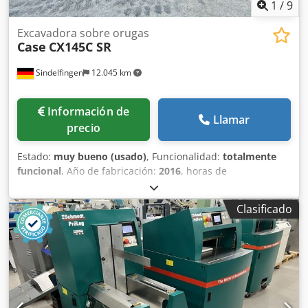
1
/
9
Excavadora sobre orugas
Case
CX145C SR
Sindelfingen
12.045 km
Información de
Llamar
precio
Estado:
muy bueno (usado)
, Funcionalidad:
totalmente
funcional
, Año de fabricación:
2016
, horas de
funcionamiento:
11.500 h
, * 11.500 horas de trabajo
Crjdpfoy Rm H Esx Ab Nef * Peso operativo: 15.700 kg *
Clasificado
Potencia del motor: 77 kW * Zapatas Roadliner * Acoplador
rápido hidráulico * Aire acondicionado