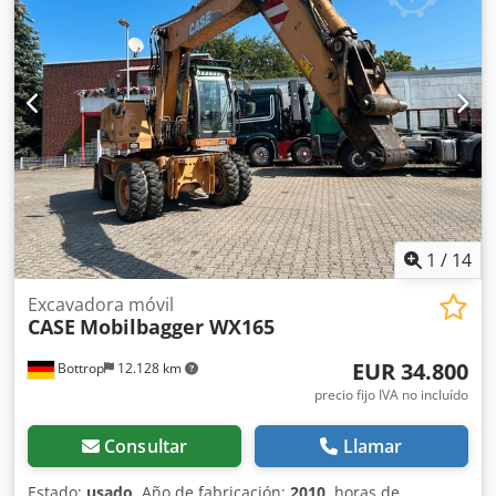
1
/
14
Excavadora móvil
CASE
Mobilbagger WX165
EUR 34.800
Bottrop
12.128 km
precio fijo IVA no incluído
Consultar
Llamar
Estado:
usado
, Año de fabricación:
2010
, horas de