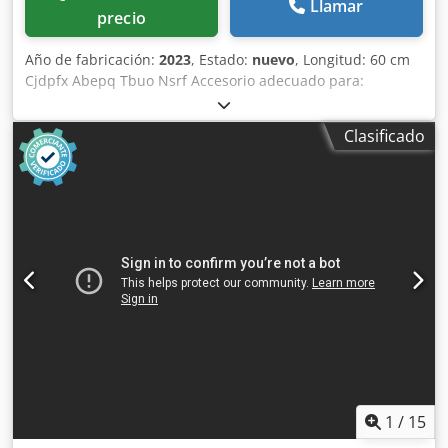
Llamar
precio
Año de fabricación:
2023
, Estado:
nuevo
, Longitud: 60 cm
Cjdpfx Abepq Tbuo Nsrf Accesorio adecuado para:
Maquinaria de construcción Capacidad de carga: 500 l
Garantía: 6 meses
Clasificado
1
/
15