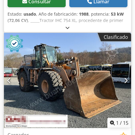
Consultar
Llamar
Estado:
usado
, Año de fabricación:
1988
, potencia:
53 kW
(72,06 CV)
, _____Tractor IHC 754 XL, procedente de primer
propietario, en óptimas condiciones. Horas de
funcionamiento: aproximadamente 8600. Año de
Clasificado
fabricación: 1988. Elevador delantero. Toma de fuerza
delantera. Transmisión de 30 km/h. Precio: 24.500,00
euros, sin IVA. Ubicación: null. Cjdpfxjzdmuto Ab Norf
1
/
15