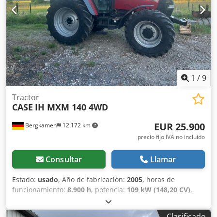
conservado en aproximadamente un 70 % Csdezp Rm
Rjpfx Ab Norf Placas de base de 600 mm de ancho Motor
Isuzu de 202 kW Certificación CE Transporte: 10,8 x 3 x 3,40
m Peso en condiciones de trabajo: 35,5 toneladas.
1
/
9
Tractor
CASE
IH MXM 140 4WD
EUR 25.900
Bergkamen
12.172 km
precio fijo IVA no incluído
Consultar
Llamar
Estado:
usado
, Año de fabricación:
2005
, horas de
funcionamiento:
8.900 h
, potencia:
109 kW (148,20 CV)
,
Equipamiento:
ABS, aire acondicionado, cabina, tracción a
las cuatro ruedas
, Peso muerto: 5.868 kg Longitud: 4.692
Clasificado