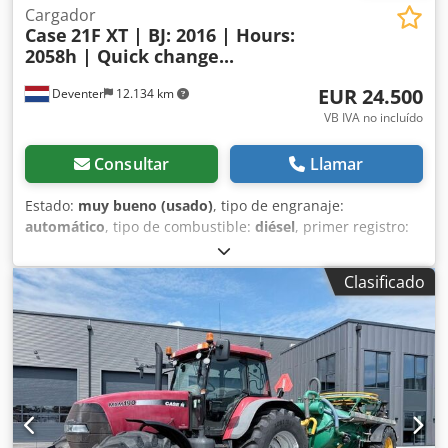
Cargador
Case
21F XT | BJ: 2016 | Hours:
2058h | Quick change...
EUR 24.500
Deventer
12.134 km
VB IVA no incluído
Consultar
Llamar
Estado:
muy bueno (usado)
, tipo de engranaje:
automático
, tipo de combustible:
diésel
, primer registro:
06/2016
, Año de fabricación:
2016
, horas de
funcionamiento:
2.058 h
, Equipamiento:
cabina
, =
Clasificado
Opciones y accesorios adicionales = - Cabina cerrada -
Radio/reproductor de CD Cjdpfx Abjzp N Umo Norf = Notas
= Pala cargadora CASE 21F XT, fabricada en 2016, con solo
2.058 horas de funcionamiento. Esta pala cargadora
compacta y potente es de origen alemán y se encuentra en
excelentes condiciones, bien mantenida. La máquina está
lista para su uso inmediato y es ideal para trabajos de
excavación, agricultura, reciclaje, trabajos de