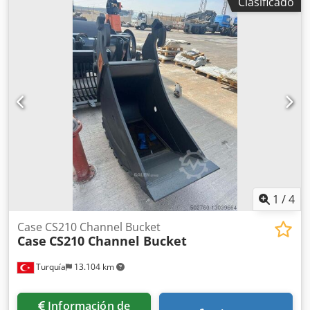
Clasificado
aire acondicionado, cabina, sistema de lubricación
centralizada
, Case 821C cargadora de ruedas Credpfx Aey
Uxt Sob Nef Año de fabricación: 2000 8.000 horas 145 kW
aprox. 18.000 kg Aire acondicionado Engrase centralizado
Neumáticos 23,5R25
1
/
4
Case CS210 Channel Bucket
Case
CS210 Channel Bucket
Turquía
13.104 km
Información de