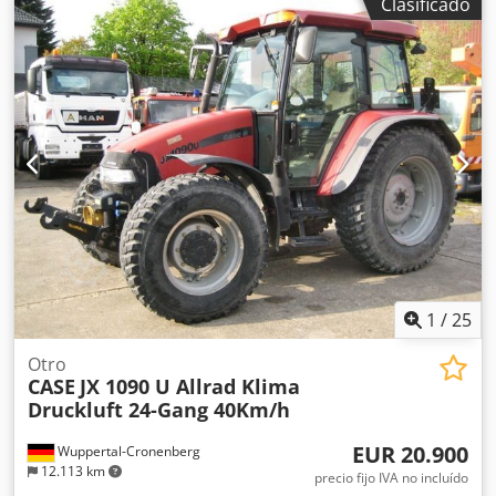
Clasificado
cubiertas el radio adecuado, lo que permite que se ajusten
perfectamente al bloque del libro. La máquina está
equipada con rodillos ajustables que permiten adaptarse
a diferentes grosores de cubiertas. Su robusta estructura
de hierro fundido garantiza una alta precisión y una larga
vida útil. Datos técnicos: Fabricante: Karl Tränklein Tipo:
Case Bender / máquina para dar forma a lomos Ancho de
trabajo: aprox. 600 mm Ajuste de la presión de los rodillos
Estructura estable de hierro fundido Accionamiento
eléctrico Mesa de trabajo Estado: usada Aplicaciones:
producción de libros de tapa dura, encuadernaciones,
imprentas, empresas de artes gráficas, Cedpfx Abeziwnbj
Nsrf producción de álbumes, catálogos y
encuadernaciones.
1
/
25
Otro
CASE
JX 1090 U Allrad Klima
Druckluft 24-Gang 40Km/h
EUR 20.900
Wuppertal-Cronenberg
12.113 km
precio fijo IVA no incluído