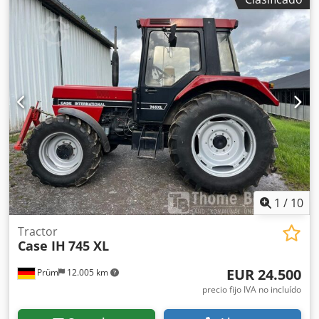
mm Ancho: 2,507 mm Altura: 2.997 mm Distancia entre
ejes: 2.723 mm Potencia nominal: 105,9 kW, 144 CV
Velocidad nominal: 2.200 rpm Número de cilindros: 6
Cilindrada: 7.480 cm³ Aumento del par: 51,3 Crsdpfx
Aewlmt Isb Nof Tracción en las cuatro ruedas
1
/
10
Tractor
Case IH
745 XL
EUR 24.500
Prüm
12.005 km
precio fijo IVA no incluído