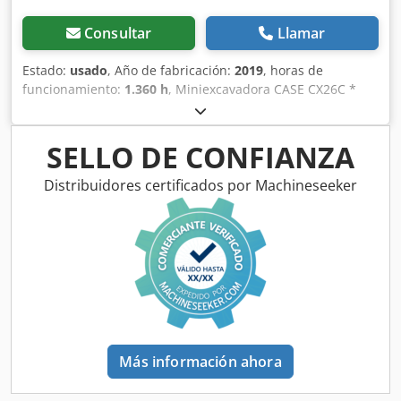
Consultar
Llamar
Estado:
usado
, Año de fabricación:
2019
, horas de
funcionamiento:
1.360 h
, Miniexcavadora CASE CX26C *
Año de fabricación: 2019 Crodpfx Aeurfkcob Njf * 1360 BS,
i * Calefacción * Aire acondicionado * Orugas de goma *
Hoja excavadora * Enganche rápido
SELLO DE CONFIANZA
Distribuidores certificados por Machineseeker
Más información ahora