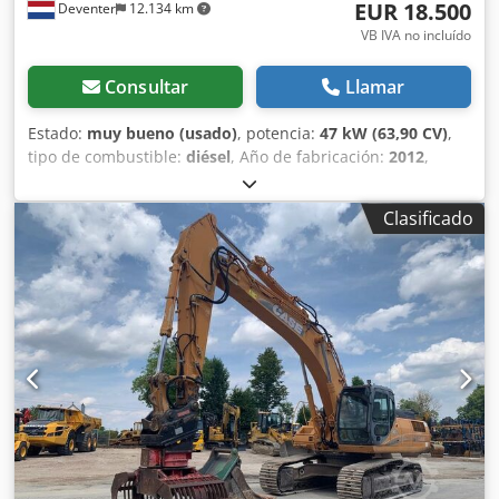
EUR 18.500
Deventer
12.134 km
VB IVA no incluído
Consultar
Llamar
Estado:
muy bueno (usado)
, potencia:
47 kW (63,90 CV)
,
tipo de combustible:
diésel
, Año de fabricación:
2012
,
horas de funcionamiento:
1.060 h
, = Opciones y accesorios
adicionales = - Control con 2 pedales - Cabina cerrada =
Clasificado
Notas = Serie CASE 121E, modelo 3 – Año de fabricación:
2012 – 1.060 horas de funcionamiento Pala cargadora de la
serie CASE 121E, modelo 3, año de fabricación: 2012. La
máquina se encuentra en buen estado y solo tiene 1.060
horas de funcionamiento. La máquina se encuentra en
buen estado tanto a nivel técnico como estético. Es
adecuada para una amplia gama de aplicaciones y está
lista para su uso inmediato. Características: * Año de
fabricación: 2012 * Solo 1.060 horas de funcionamiento *
Buen estado técnico y estético * Lista para su uso
inmediato Para obtener más información o concertar una
cita para una visita, no dude en ponerse en contacto con