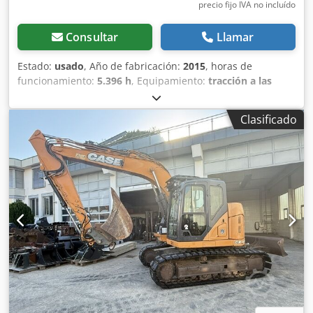
precio fijo IVA no incluído
Consultar
Llamar
Estado:
usado
, Año de fabricación:
2015
, horas de
funcionamiento:
5.396 h
, Equipamiento:
tracción a las
cuatro ruedas
, CATERPILLAR Modelo: 1650M Peso en vacío:
19 200 kg Potencia: 122 kW Horas de trabajo: 5396
Clasificado
Equipamiento: - Asiento calefactado - Aire acondicionado -
Radio - Rastrillo trasero con 3 dientes - Dispositivos y
rejillas de protección de la cabina en la parte delantera -
Pala niveladora (plegable hidráulicamente) Con gusto le
brindamos asistencia también en el área de
financiación/arrendamiento a través de nuestros socios.
Crsdszhyrmopfx Ab Njf Todos los datos sin garantía. Salvo
error y omisión.