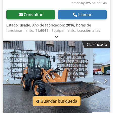
precio fijo IVA no incluído
Consultar
Llamar
Estado:
usado
, Año de fabricación:
2016
, horas de
funcionamiento:
11.604 h
, Equipamiento:
tracción a las
cuatro ruedas
, Llamar (Contacto · Teléfono · Móvil ·
WhatsApp) Crjdpfxekq Amfj Ab Nef * Cargadora de ruedas
Clasificado
Case 921F 4x4 con tracción total * Calefacción / Aire
acondicionado * Año de fabricación: 2016 * Número de
identificación del vehículo (VIN): FNH921F1NGHE12139 *
Potencia: 190 kW * Peso en vacío: 19680 kg * Peso total:
21600 kg * Horas de uso: 11604 * Disponibles 3 unidades *
Precio bajo consulta * Toda la información proporcionada
no es vinculante.
Guardar búsqueda