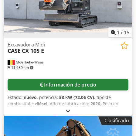
niveladora Credoy En Ndspfx Ab Nof - Opcional con
sistema TOPCON 3D de 2021
1
/
15
Excavadora Midi
CASE
CX 105 E
Moerbeke-Waas
11.939 km
Información de precio
Estado:
nuevo
, potencia:
53 kW (72,06 CV)
, tipo de
combustible:
diésel
, Año de fabricación:
2026
, Peso en
vacío: 9.780 kg. Crsdpfx Ajzrrw Aeb Nef Póngase en
contacto con el departamento de ventas de KEY-TEC para
Clasificado
obtener más información.