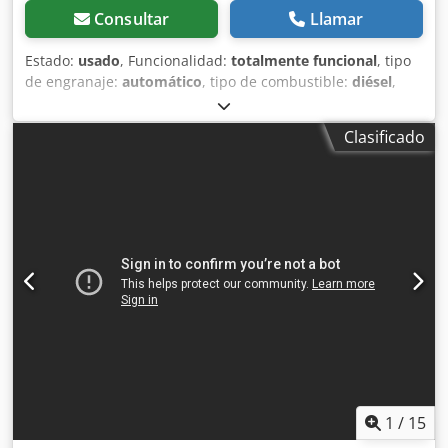
Consultar
Llamar
Estado:
usado
, Funcionalidad:
totalmente funcional
, tipo
de engranaje:
automático
, tipo de combustible:
diésel
,
peso operativo:
7.500 kg
, configuración de ejes:
4x2
,
primer registro:
10/1977
, Año de fabricación:
1977
,
Clasificado
Equipamiento:
hidráulica
, Técnicamente en buen estado
Crjdpfx Abst S Idre Nsf
1
/
15