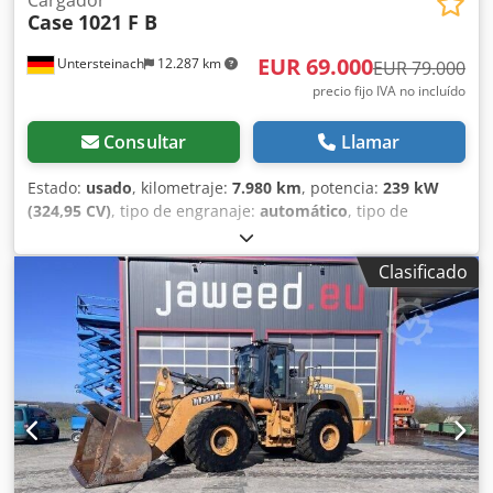
Cargador
Case
1021 F B
EUR 69.000
Untersteinach
12.287 km
EUR 79.000
precio fijo IVA no incluído
Consultar
Llamar
Estado:
usado
, kilometraje:
7.980 km
, potencia:
239 kW
(324,95 CV)
, tipo de engranaje:
automático
, tipo de
combustible:
diésel
, color:
amarillo
, primer registro:
01/2013
, Año de fabricación:
2013
, Equipamiento:
aire
Clasificado
acondicionado
, = Otras opciones y equipamiento = - Aire
acondicionado - Radio - Dirección asistida - Visera parasol
= Observaciones = +++Peso: 24.000 kg Km/h+++ +++4x4+++
+++Neumáticos 26,5xR25 90%+++ +++Focos de trabajo+++
+++Amortiguadores de vibración+++ +++Bloqueo de
diferencial eje delantero+++ +++Cuchara 3,6 m³+++
+++Báscula+++ - General: - - Motor: Case Crsdjy Hu U Ajpfx
Ab Nef - Transmisión: Automática - Plazas totales: 1 - -
Seguridad: - - Cámara de marcha atrás - - Cabina: - - Aire
acondicionado - Salidas de ventilación por tobera - -