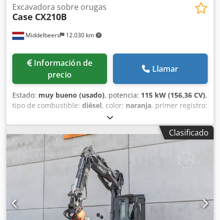
Excavadora sobre orugas
Case
CX210B
Middelbeers
12.030 km
Información de
Llamar
precio
Estado:
muy bueno (usado)
, potencia:
115 kW (156,36 CV)
,
tipo de combustible:
diésel
, color:
naranja
, primer registro:
07/2013
, Año de fabricación:
2012
, horas de
funcionamiento:
15.109 h
, Información general Año del
Clasificado
modelo: 2012 Número de serie: DCH210R5NCEAH2500
Información técnica Número de cilindros: 4 Peso en vacío:
22.600 kg Funcionalidad Anchura de trabajo: 300 cm
Marcado CE: sí Estado Estado técnico: muy bueno Estado
visual: muy bueno Información financiera Precio: A
consultar Garantía Garantía: De primer propietario,
historial de mantenimiento completo, ¡listo para trabajar
de inmediato! - 80 % sistema de cadenas - Incluye 3
cucharas: 1300 mm, 450 mm y 2000 mm cuchara