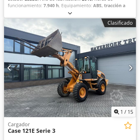
funcionamiento:
7.940 h
, Equipamiento:
ABS, tracción a
las cuatro ruedas
, MINIESTACIÓN DE EXCAVACIÓN CASE
Tipo: WX165 (Excavadora hidráulica) Número de
Clasificado
homologación: N211 Csdpfx Abezripco Norf Fabricante del
motor: Case Potencia del motor: 105 kW Horas de
funcionamiento: 7940 h Peso máximo permitido: 18 000 kg
Longitud para el transporte: 8,19 m Ancho para el
transporte: 1,91 m Altura para el transporte: 2,89 m Color:
Amarillo - Control mediante joystick - Pala niveladora -
Cámara Con gusto le brindamos apoyo también en el
ámbito de la financiación/arrendamiento a través de
nuestros socios. Todos los datos son orientativos. Salvo
error y omisión.
1
/
15
Cargador
Case
121E Serie 3