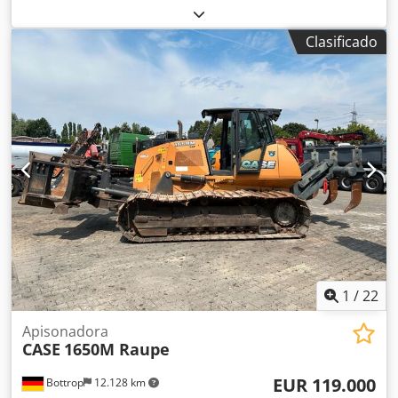
máquina/vehículo:
017128
, CASE IH 1660 flujo axial Marca:
Case IH Modelo: 1660 Csdpjvr Dxpsfx Ab Nerf Año: 1987
Clasificado
Horas de funcionamiento: 3.300 h Ancho de sección: 5,00
m Varios tipos de equipos: picador de paja, esparcidor de
paja.
1
/
22
Apisonadora
CASE
1650M Raupe
EUR 119.000
Bottrop
12.128 km