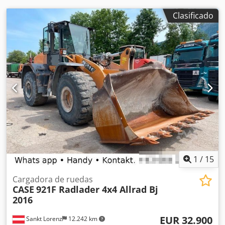
Clasificado
1
/
15
Cargadora de ruedas
CASE
921F Radlader 4x4 Allrad Bj
2016
EUR 32.900
Sankt Lorenz
12.242 km