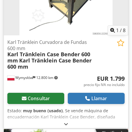
1
/
8
Karl Tränklein Curvadora de Fundas
600 mm
Karl Tränklein Case Bender 600
mm
Karl Tränklein Case Bender
600 mm
EUR 1.799
Wymysłów
12.800 km
precio fijo IVA no incluído
Consultar
Llamar
Estado:
muy bueno (usado)
, Se vende máquina de
encuadernación Karl Tränklein Case Bender, diseñada
para dar forma y curvar los lomos de las cubiertas de
libros de tapa dura. El dispositivo proporciona a las