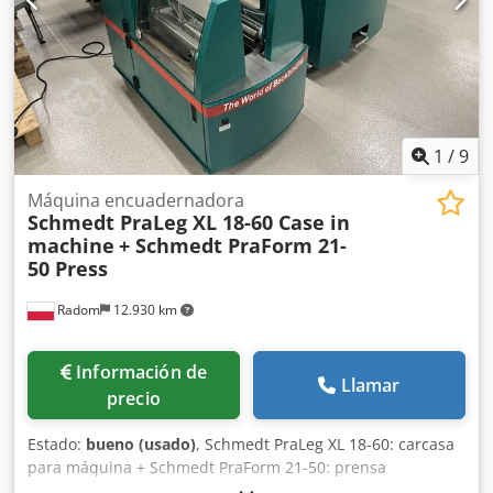
1
/
9
Máquina encuadernadora
Schmedt PraLeg XL 18-60 Case in
machine
+ Schmedt PraForm 21-
50 Press
Radom
12.930 km
Información de
Llamar
precio
Estado:
bueno (usado)
, Schmedt PraLeg XL 18-60: carcasa
para máquina + Schmedt PraForm 21-50: prensa
Fabricados en 2022. Schmedt PraLeg XL 18-60: máquina