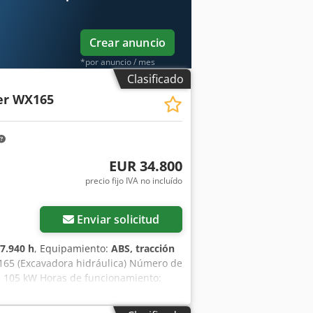
Crear anuncio
*por anuncio / mes
Clasificado
er WX165
EUR 34.800
precio fijo IVA no incluído
Enviar solicitud
7.940 h
, Equipamiento:
ABS, tracción
65 (Excavadora hidráulica) Número de
: 105 kW Horas de funcionamiento:
te: 8,19 m Ancho para el transporte:
pfx An Esk - Control mediante joystick -