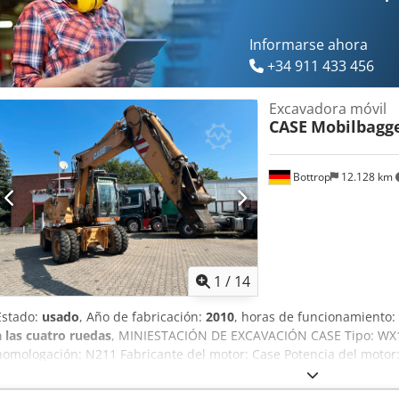
Informarse ahora
+34 911 433 456
Excavadora móvil
CASE
Mobilbagg
Bottrop
12.128 km
1
/
14
Estado:
usado
, Año de fabricación:
2010
, horas de funcionamiento:
a las cuatro ruedas
, MINIESTACIÓN DE EXCAVACIÓN CASE Tipo: WX1
homologación: N211 Fabricante del motor: Case Potencia del motor
7940 h Peso máximo permitido: 18 000 kg Longitud para el transpor
1,91 m Altura para el transporte: 2,89 m Color: Amarillo Dcsdjzripcs