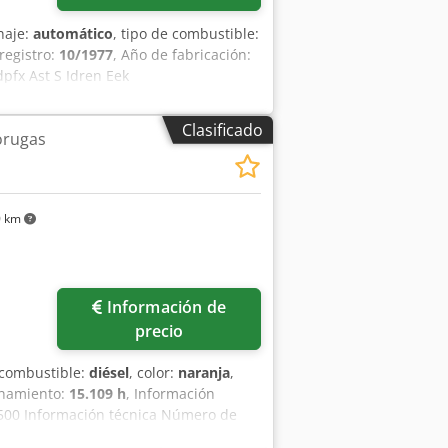
naje:
automático
, tipo de combustible:
registro:
10/1977
, Año de fabricación:
pfx Ast S Idren Eek
Clasificado
orugas
0 km
Información de
precio
e combustible:
diésel
, color:
naranja
,
onamiento:
15.109 h
, Información
00 Información técnica Número de
bajo: 300 cm Marcado CE: sí Estado