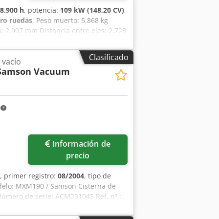
delo: 2016 Peso bruto vehicular (PBV):
8.900 h
, potencia:
109 kW (148,20 CV)
,
rcado CE: sí Estado técnico: muy bueno
tro ruedas
, Peso muerto: 5.868 kg
e en contacto con Gerrit Haverhoek
 2.997 mm Distancia entre ejes: 2.723
pm Número de cilindros: 6 Cilindrada:
Clasificado
 vacío
Samson Vacuum
m
Información de
precio
, primer registro:
08/2004
, tipo de
odelo: MXM190 / Samson Cisterna de
úmero de serie: ACM231045 Ref. nº.:
Powershift total 19+6 Depósito de
 ? Frenos: Frenos de disco en baño de