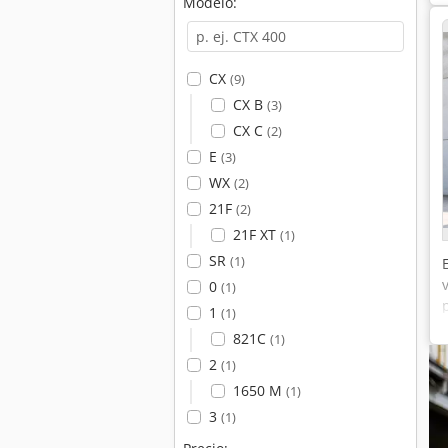
Modelo:
CX
(9)
CX B
(3)
CX C
(2)
E
(3)
WX
(2)
21F
(2)
21F XT
(1)
SR
(1)
0
(1)
1
(1)
821C
(1)
2
(1)
1650 M
(1)
3
(1)