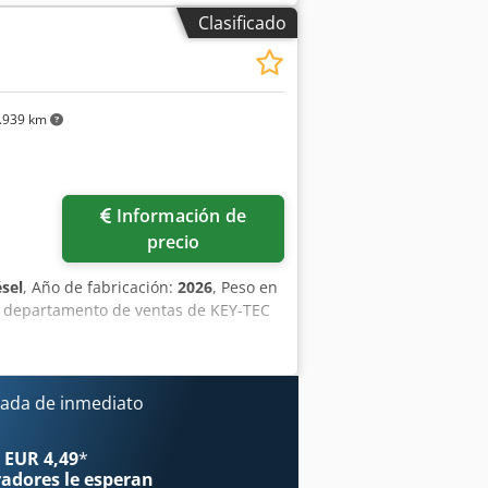
nanciera Precio: A consultar Garantía
Clasificado
o, ¡listo para trabajar de inmediato!
ucharas: 1300 mm, 450 mm y 2000 mm
.939 km
Información de
precio
ésel
, Año de fabricación:
2026
, Peso en
el departamento de ventas de KEY-TEC
ada de inmediato
 EUR 4,49
*
radores
le esperan