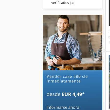
verificados
(3)
Vender case 580 sle
inmediatamente
desde
EUR 4,49
*
Informarse ahora