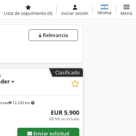
Idioma
Lista de seguimiento
(0)
Iniciar sesión
Menú
Relevancia
Clasificado
s
ader +
ersee
12.230 km
EUR 5.900
VB IVA no incluído
Enviar solicitud