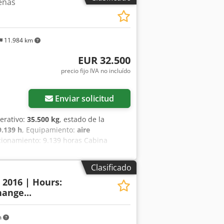
enas
y bueno Número de serie:
tacto con Gerrit Haverhoek.
11.984 km
EUR 32.500
precio fijo IVA no incluído
Enviar solicitud
erativo:
35.500 kg
, estado de la
9.139 h
, Equipamiento:
aire
cionamiento: 9.139 horas Cabina
zado Dcsdpfszp Rm Rsx An Esk Brazo
o, pinza o cizalla) Acoplamiento rápido
Clasificado
paración Tren de rodaje conservado
: 2016 | Hours:
otor Isuzu de 202 kW Certificación CE
ange...
toneladas.
m