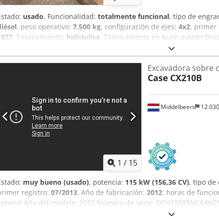
Estado:
usado
, Funcionalidad:
totalmente funcional
, tipo de engra
diésel
, peso operativo:
7.500 kg
, configuración de ejes:
4x2
, primer 
1977
, Equipamiento:
hidráulica
, Técnicamente en buen estado Dcsd
Excavadora sobre 
Case
CX210B
Middelbeers
12.03
1
/
15
Estado:
muy bueno (usado)
, potencia:
115 kW (156,36 CV)
, tipo d
primer registro:
07/2013
, Año de fabricación:
2012
, horas de funci
general Año del modelo: 2012 Número de serie: DCH210R5NCEAH25
cilindros: 4 Peso en vacío: 22.600 kg Funcionalidad Anchura de tra