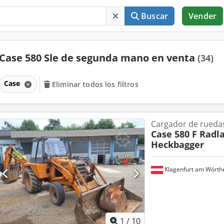
Buscar
Vender
Case 580 Sle de segunda mano en venta
(34)
Case
Eliminar todos los filtros
Cargador de rueda
Case 580 F Radl
Heckbagger
Klagenfurt am Wörth
1
/
10