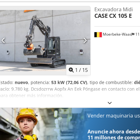
Estado técnico: muy bueno Estado visual: muy bueno Información fi
Excavadora Midi
Garantía: De primer propietario, historial de mantenimiento complet
CASE
CX 105 E
Dsdpfxey En Ndj An Eock - 80 % sistema de cadenas - Incluye 3 c
cuchara niveladora - Opcional con sistema TOPCON 3D de 2021
Moerbeke-Waas
11
1
/
15
Estado:
nuevo
, potencia:
53 kW (72,06 CV)
, tipo de combustible:
di
vacío: 9.780 kg. Dcsdozrrw Aopfx An Eek Póngase en contacto con 
para obtener más información.
Vender maquinaria us
Anuncie ahora desde
11 millones de comp