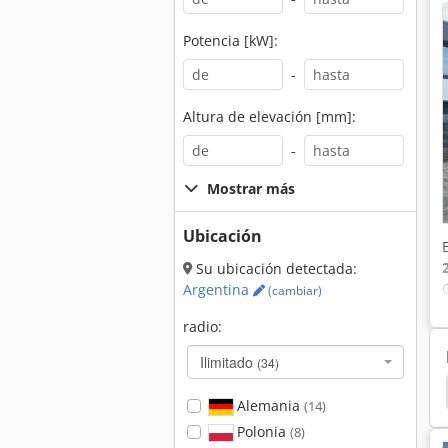
Potencia [kW]:
-
Altura de elevación [mm]:
-
Mostrar más
Ubicación
Su ubicación detectada:
Argentina
(cambiar)
radio:
Ilimitado
(34)
 Orugas
Excavador
Excavadoras De Cadenas
Alemania
(14)
Polonia
(8)