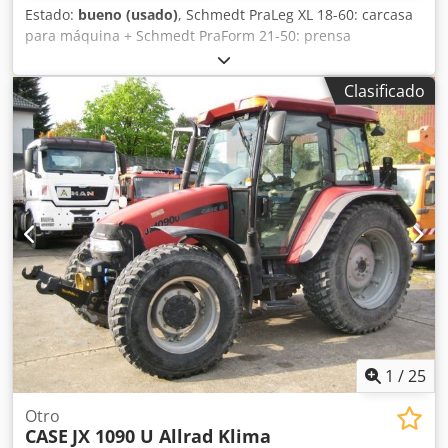
Estado:
bueno (usado)
, Schmedt PraLeg XL 18-60: carcasa
para máquina + Schmedt PraForm 21-50: prensa
Fabricados en 2022. Schmedt PraLeg XL 18-60: máquina
para encuadernar libros Máquina en buen estado, lista
Clasificado
para su funcionamiento. La máquina sujeta un bloque de
hojas para encuadernar en una cubierta preparada. Dos
aplicadores de adhesivo, con ajuste suave del grosor del
adhesivo. Formato: Altura del bloque: 80 – 450 mm Ancho
del bloque: 110 – 450 mm Grosor del bloque: 2 – 80 mm
Tasa de producción: aproximadamente 200 – 300
unidades/hora Alimentación eléctrica: 230 V Dodpfx
Aozdazboh Iokr Peso: 300 kg Fabricado en Alemania.
Schmedt PraForm 21-50: prensa para libros Prensa para
libros con cortador de ranuras. Fabricado por Schmedt,
Alemania. La máquina está en muy buenas condiciones y
lista para la producción. Especificaciones técnicas: Formato
máximo: 420 x 520 x 100 mm Peso: 220 kg Alimentación
eléctrica: 230 V + aire comprimido. El precio es por un
1
/
25
conjunto de dos máquinas.
Otro
CASE
JX 1090 U Allrad Klima