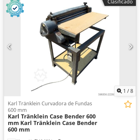
Clasificado
Dkedpeynq Dbjfx Ah Ier Condición: Buena Número de
serie: ACM231045 Ref. nº.: 8084 Fecha de matriculación:
CV: 190 Horas: 6348 Caja de cambios: Powershift total 19+6
Depósito de gasoil: 1 Capacidad del depósito: 400 L Radio:
? Asiento neumático: ? Frenos: Frenos de disco en baño de
aceite Tamaño de neumáticos: 600/65R25 + 650/75R38 -
520/70R34 Porcentaje de banda de rodadura restante: 60%
90% - 40% Caja de herramientas: ? Sistema hidráulico: ?
Fabricante de cisterna: Samson Capacidad de la cisterna:
8000 L Bomba de alta presión: 2 x HPP Caudal de alta
presión: 122 l/min - 130 bar Bomba de vacío: Samson
Mando a distancia: ?
1
/
8
Karl Tränklein Curvadora de Fundas
600 mm
Karl Tränklein Case Bender 600
mm
Karl Tränklein Case Bender
600 mm