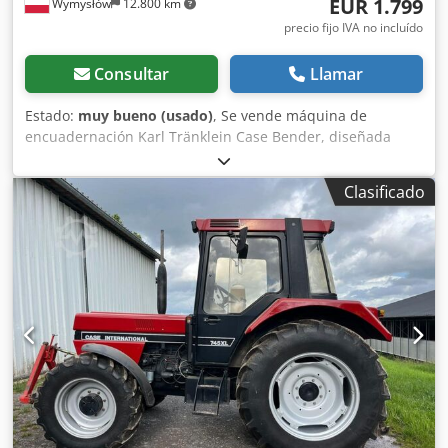
EUR 1.799
Wymysłów
12.800 km
precio fijo IVA no incluído
Consultar
Llamar
Estado:
muy bueno (usado)
, Se vende máquina de
encuadernación Karl Tränklein Case Bender, diseñada
para dar forma y curvar los lomos de las cubiertas de
libros de tapa dura. El dispositivo proporciona a las
Clasificado
cubiertas el radio adecuado, lo que permite que se ajusten
perfectamente al bloque del libro. La máquina está
equipada con rodillos ajustables que permiten adaptarse
a diferentes grosores de cubiertas. Su robusta estructura
de hierro fundido garantiza una alta precisión y una larga
vida útil. Datos técnicos: Fabricante: Karl Tränklein Tipo:
Case Bender / máquina para dar forma a lomos Ancho de
trabajo: aprox. 600 mm Ajuste de la presión de los rodillos
Dodsziwnbepfx Ah Iskr Estructura estable de hierro
fundido Accionamiento eléctrico Mesa de trabajo Estado:
usada Aplicaciones: producción de libros de tapa dura,
encuadernaciones, imprentas, empresas de artes gráficas,