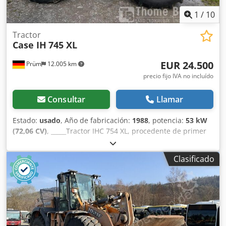
producción de álbumes, catálogos y encuadernaciones.
1
/
10
Tractor
Case IH
745 XL
EUR 24.500
Prüm
12.005 km
precio fijo IVA no incluído
Consultar
Llamar
Estado:
usado
, Año de fabricación:
1988
, potencia:
53 kW
(72,06 CV)
, _____Tractor IHC 754 XL, procedente de primer
propietario, en óptimas condiciones. Horas de
funcionamiento: aproximadamente 8600. Año de
Clasificado
fabricación: 1988. Elevador delantero. Toma de fuerza
delantera. Transmisión de 30 km/h. Precio: 24.500,00
euros, sin IVA. Ubicación: null. Dkjdozdmutopfx Ah Ior