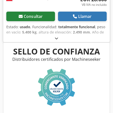
VB IVA no incluído
Consultar
Llamar
Estado:
usado
, Funcionalidad:
totalmente funcional
, peso
en vacío:
5.400 kg
, altura de elevación:
2.490 mm
, Año de
fabricación:
2014
, horas de funcionamiento:
2.081 h
,
longitud total:
5.550 mm
, altura de construcción:
2.500
mm
, tipo de accionamiento:
Diesel Motor
, ancho de
SELLO DE CONFIANZA
construcción:
1.950 mm
, Otros Clase de velocidad: 25
Estado técnico: normal Estado de la batería: normal
Distribuidores certificados por Machineseeker
Dsdpfjwlxgaox Ah Iskr