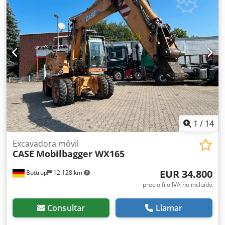
1
/
14
Excavadora móvil
CASE
Mobilbagger WX165
EUR 34.800
Bottrop
12.128 km
precio fijo IVA no incluído
Consultar
Llamar