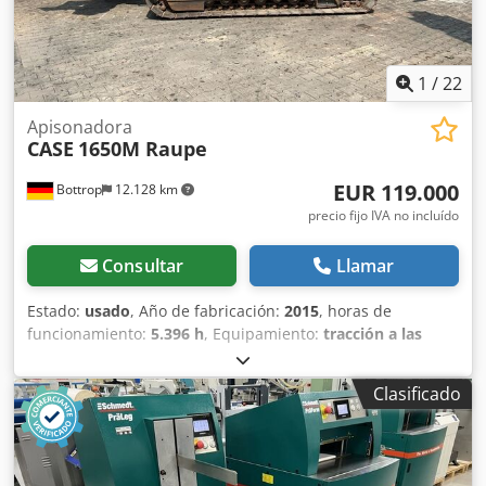
1
/
22
Apisonadora
CASE
1650M Raupe
EUR 119.000
Bottrop
12.128 km
precio fijo IVA no incluído
Consultar
Llamar
Estado:
usado
, Año de fabricación:
2015
, horas de
funcionamiento:
5.396 h
, Equipamiento:
tracción a las
cuatro ruedas
, CATERPILLAR Modelo: 1650M Peso en vacío:
19 200 kg Potencia: 122 kW Horas de trabajo: 5396
Clasificado
Equipamiento: - Asiento calefactado - Aire acondicionado -
Radio Dksdpfx Ahjzhyrme Ier - Rastrillo trasero con 3
dientes - Dispositivos y rejillas de protección de la cabina
en la parte delantera - Pala niveladora (plegable