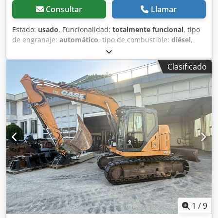
Consultar
Llamar
Estado:
usado
, Funcionalidad:
totalmente funcional
, tipo
de engranaje:
automático
, tipo de combustible:
diésel
,
peso operativo:
7.500 kg
, configuración de ejes:
4x2
,
primer registro:
10/1977
, Año de fabricación:
1977
,
Clasificado
Equipamiento:
hidráulica
, Técnicamente en buen estado
Dkodpfx Ahst S Idrj Ijr
1
/
9