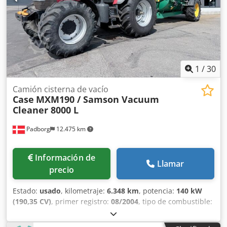
1
/
30
Camión cisterna de vacío
Case
MXM190 / Samson Vacuum
Cleaner 8000 L
Padborg
12.475 km
Información de
Llamar
precio
Estado:
usado
, kilometraje:
6.348 km
, potencia:
140 kW
(190,35 CV)
, primer registro:
08/2004
, tipo de combustible:
diésel
, Año de fabricación:
2004
, Fabricante: Case Modelo:
MXM190 / Samson Cisterna de Vacío 8000 L Año: 2004