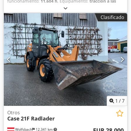
funcionamiento:
11.604 h
, Equipamiento:
tracción a las
cuatro ruedas
, Llamar (Contacto · Teléfono · Móvil ·
WhatsApp) * Cargadora de ruedas Case 921F 4x4 con
Clasificado
tracción total * Calefacción / Aire acondicionado * Año de
fabricación: 2016 * Número de identificación del vehículo
(VIN): FNH921F1NGHE12139 Dsdpfxjkq Amfs Ah Ijkr *
Potencia: 190 kW * Peso en vacío: 19680 kg * Peso total:
21600 kg * Horas de uso: 11604 * Disponibles 3 unidades *
Precio bajo consulta * Toda la información proporcionada
no es vinculante.
1
/
7
Otros
Case
21F Radlader
EUR 28.000
Wolfsbach
12.341 km