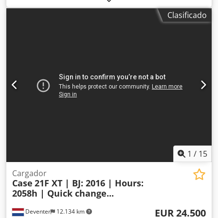
Equipamiento:
aire acondicionado
, CASE CX330 Año de
Clasificado
fabricación: 2006 Horas de funcionamiento: 9.139 horas
Cabina cerrada Aire acondicionado Radio Sistema de
lubricación centralizado Dkedpjzp Rm Rsfx Ah Ier Brazo
estándar Cuchara: 3,30 m Circuito hidráulico completo
(para martillo, pinza o cizalla) Acoplamiento rápido OQ80 1
cuchara – 800 mm de ancho 1 pinza – funciona, necesita
reparación Tren de rodaje conservado en
aproximadamente un 70 % Placas de base de 600 mm de
ancho Motor Isuzu de 202 kW Certificación CE Transporte:
10,8 x 3 x 3,40 m Peso en condiciones de trabajo: 35,5
toneladas.
1
/
15
Cargador
Case
21F XT | BJ: 2016 | Hours:
2058h | Quick change...
EUR 24.500
Deventer
12.134 km