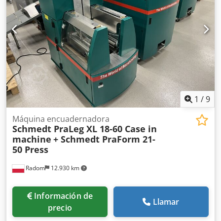
hidráulicamente) Con gusto le brindamos asistencia
también en el área de financiación/arrendamiento a través
de nuestros socios. Todos los datos sin garantía. Salvo
error y omisión.
1
/
9
Máquina encuadernadora
Schmedt PraLeg XL 18-60 Case in
machine
+ Schmedt PraForm 21-
50 Press
Radom
12.930 km
Información de
Llamar
precio