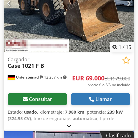
1
/
15
Cargador
Case
1021 F B
EUR 69.000
Untersteinach
12.287 km
EUR 79.000
precio fijo IVA no incluído
Consultar
Llamar
Estado:
usado
, kilometraje:
7.980 km
, potencia:
239 kW
(324,95 CV)
, tipo de engranaje:
automático
, tipo de
combustible:
diésel
, color:
amarillo
, primer registro:
01/2013
, Año de fabricación:
2013
, Equipamiento:
aire
Clasificado
acondicionado
, = Otras opciones y equipamiento = - Aire