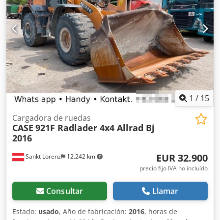
1
/
15
Cargadora de ruedas
CASE
921F Radlader 4x4 Allrad Bj
2016
EUR 32.900
Sankt Lorenz
12.242 km
precio fijo IVA no incluído
Consultar
Llamar
Estado:
usado
, Año de fabricación:
2016
, horas de