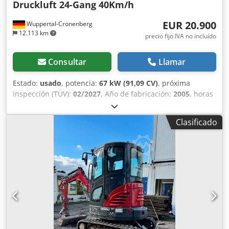
Druckluft 24-Gang 40Km/h
EUR 20.900
Wuppertal-Cronenberg
12.113 km
precio fijo IVA no incluído
Consultar
Llamar
Estado:
usado
, potencia:
67 kW (91,09 CV)
, próxima
inspección (TÜV):
02/2027
, Año de fabricación:
2005
, horas
de funcionamiento:
9.560 h
, Equipamiento:
aire
acondicionado, cabina, tracción a las cuatro ruedas
,
Clasificado
Tractor alemán, en uso hasta hace poco. Segundo
propietario: siempre en manos de la administración
estatal de parques, de 2005 a 2017 y de 2017 a 2026.
Tracción total. Motor turbodiésel de 4 cilindros con 4485 cc
y 91 CV. Gran transmisión Hi-LO de 24 velocidades: 4
marchas en 3 gamas, 2 escalonamientos bajo carga y
reversor bajo carga. Dodpey Ean Sefx Ah Iokr 40 km/h.
Instalación de aire comprimido. Cabina de confort con
asiento del conductor con suspensión neumática y aire
acondicionado. Toma de fuerza trasera triple