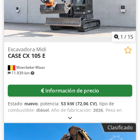
1
/
15
Excavadora Midi
CASE
CX 105 E
Moerbeke-Waas
11.939 km
Información de precio
Estado:
nuevo
, potencia:
53 kW (72,06 CV)
, tipo de
combustible:
diésel
, Año de fabricación:
2026
, Peso en
vacío: 9.780 kg. Dkjdpfszrrw Asx Ah Ijr Póngase en contacto
con el departamento de ventas de KEY-TEC para obtener
Clasificado
más información.