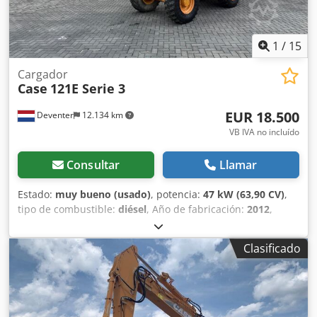
1
/
15
Cargador
Case
121E Serie 3
EUR 18.500
Deventer
12.134 km
VB IVA no incluído
Consultar
Llamar
Estado:
muy bueno (usado)
, potencia:
47 kW (63,90 CV)
,
tipo de combustible:
diésel
, Año de fabricación:
2012
,
horas de funcionamiento:
1.060 h
, = Opciones y accesorios
adicionales = - Control con 2 pedales - Cabina cerrada =
Clasificado
Notas = Serie CASE 121E, modelo 3 – Año de fabricación:
2012 – 1.060 horas de funcionamiento Pala cargadora de la
serie CASE 121E, modelo 3, año de fabricación: 2012. La
máquina se encuentra en buen estado y solo tiene 1.060
horas de funcionamiento. La máquina se encuentra en