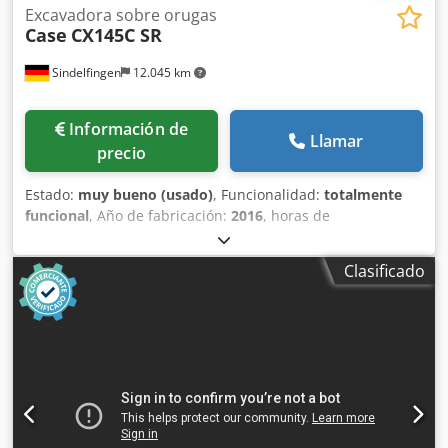
Excavadora sobre orugas
Case
CX145C SR
Sindelfingen
12.045 km
Información de
Llamar
precio
Estado:
muy bueno (usado)
, Funcionalidad:
totalmente
funcional
, Año de fabricación:
2016
, horas de
funcionamiento:
11.500 h
, * 11.500 horas de trabajo * Peso
operativo: 15.700 kg * Potencia del motor: 77 kW * Zapatas
Clasificado
Roadliner * Acoplador rápido hidráulico * Aire
acondicionado Djdpfoy Rm H Esx Ah Iskr