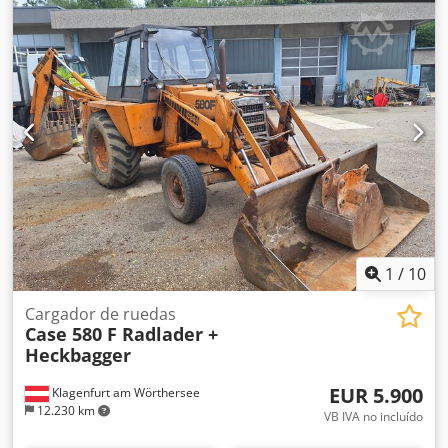
1
/
10
Cargador de ruedas
Case 580 F Radlader +
Heckbagger
EUR 5.900
Klagenfurt am Wörthersee
12.230 km
VB IVA no incluído