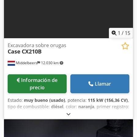
1
/
15
Excavadora sobre orugas
Case
CX210B
Middelbeers
12.030 km
Información de
Llamar
precio
Estado:
muy bueno (usado)
, potencia:
115 kW (156,36 CV)
,
tipo de combustible:
diésel
, color:
naranja
, primer registro:
07/2013
, Año de fabricación:
2012
, horas de
funcionamiento:
15.109 h
, Información general Dodpfx Ajy
En Ndoh Iokr Año del modelo: 2012 Número de serie:
DCH210R5NCEAH2500 Información técnica Número de