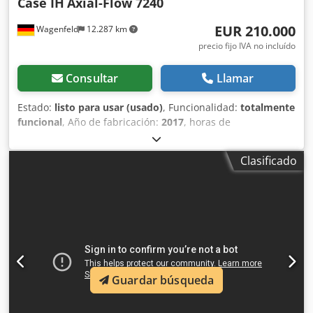
Case IH
Axial-Flow 7240
EUR 210.000
Wagenfeld
12.287 km
precio fijo IVA no incluído
Consultar
Llamar
Estado:
listo para usar (usado)
, Funcionalidad:
totalmente
funcional
, Año de fabricación:
2017
, horas de
funcionamiento:
1.706 h
, potencia:
366 kW (497,62 CV)
,
tipo de combustible:
diésel
, velocidad máxima:
30 km/h
,
Clasificado
primer registro:
07/2017
, próxima inspección (TÜV):
07/2026
, tamaño del neumático trasero:
500/85 R24
,
número de máquina/vehículo:
YHG233775
, Equipamiento:
aire acondicionado, cabina, cortadora de colza, enganche
de remolque, iluminación
, Por encargo de un titular
autorizado, ofrecemos aquí el siguiente artículo usado
para la venta: Cosechadora Case-IH AF 7240 con rotor ST
Nº de chasis: YHG233775 Rotor ST de disposición
Guardar búsqueda
longitudinal Versión de 30 km/h Motor de 6 cilindros
Potencia: 366 kW (497 CV) Ruedas delanteras: Oruga
suspendida de 610 mm Ruedas traseras: 500/85 R24