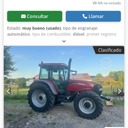
VB IVA no incluído
Consultar
Llamar
Estado:
muy bueno (usado)
, tipo de engranaje:
automático
, tipo de combustible:
diésel
, primer registro:
06/2016
, Año de fabricación:
2016
, horas de
funcionamiento:
2.058 h
, Equipamiento:
cabina
, =
Clasificado
Opciones y accesorios adicionales = - Cabina cerrada -
Radio/reproductor de CD = Notas = Pala cargadora CASE
21F XT, fabricada en 2016, con solo 2.058 horas de
funcionamiento. Esta pala cargadora compacta y potente
es de origen alemán y se encuentra en excelentes
condiciones, bien mantenida. La máquina está lista para
su uso inmediato y es ideal para trabajos de excavación,
agricultura, reciclaje, trabajos de pavimentación y en
explotaciones agrícolas. La máquina está equipada con un
acoplamiento rápido hidráulico y una función hidráulica
adicional en la parte delantera. Esto permite utilizar
fácilmente una variedad de implementos. La cómoda
cabina ofrece una excelente visibilidad panorámica y un