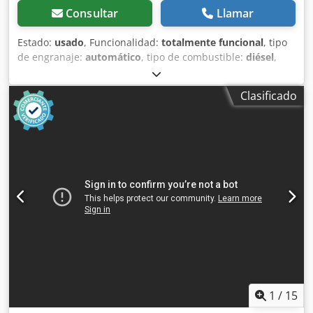
Consultar
Llamar
Estado:
usado
, Funcionalidad:
totalmente funcional
, tipo
de engranaje:
automático
, tipo de combustible:
diésel
,
peso operativo:
7.500 kg
, configuración de ejes:
4x2
,
primer registro:
10/1977
, Año de fabricación:
1977
,
Clasificado
Equipamiento:
hidráulica
, Técnicamente en buen estado
Dodpfx Ahot S Idrjvewa
1
/
15