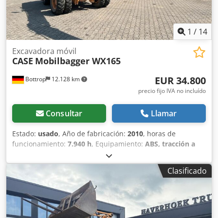
1
/
14
Excavadora móvil
CASE
Mobilbagger WX165
EUR 34.800
Bottrop
12.128 km
precio fijo IVA no incluído
Consultar
Llamar
Estado:
usado
, Año de fabricación:
2010
, horas de
funcionamiento:
7.940 h
, Equipamiento:
ABS, tracción a
las cuatro ruedas
, MINIESTACIÓN DE EXCAVACIÓN CASE
Tipo: WX165 (Excavadora hidráulica) Número de
Clasificado
homologación: N211 Fabricante del motor: Case Potencia
del motor: 105 kW Horas de funcionamiento: 7940 h Peso
máximo permitido: 18 000 kg Longitud para el transporte:
8,19 m Ancho para el transporte: 1,91 m Altura para el
transporte: 2,89 m Color: Amarillo Dedpfx Ajzripcshvowa -