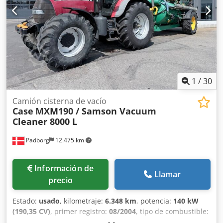
Case Bender / máquina para dar forma a lomos Ancho de
trabajo: aprox. 600 mm Ajuste de la presión de los rodillos
Estructura estable de hierro fundido Accionamiento
eléctrico Mesa de trabajo Estado: usada Aplicaciones:
producción de libros de tapa dura, Dwedpfx Asziwnbshvoa
encuadernaciones, imprentas, empresas de artes gráficas,
producción de álbumes, catálogos y encuadernaciones.
1
/
30
Camión cisterna de vacío
Case
MXM190 / Samson Vacuum
Cleaner 8000 L
Padborg
12.475 km
Información de
Llamar
precio
Estado:
usado
, kilometraje:
6.348 km
, potencia:
140 kW
(190,35 CV)
, primer registro:
08/2004
, tipo de combustible:
diésel
, Año de fabricación:
2004
, Fabricante: Case Modelo: