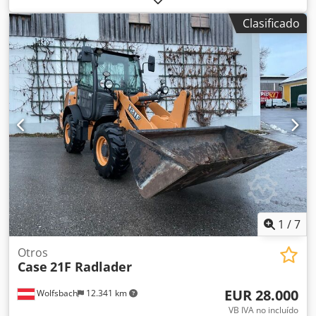
Teléfono · Móvil · WhatsApp) * Cargadora de ruedas Case
Clasificado
921F 4x4 con tracción total * Calefacción / Aire
acondicionado * Año de fabricación: 2016 * Número de
identificación del vehículo (VIN): FNH921F1NGHE12139 *
Potencia: 190 kW * Peso en vacío: 19680 kg * Peso total:
21600 kg * Horas de uso: 11604 * Disponibles 3 unidades *
Precio bajo consulta * Toda la información proporcionada
no es vinculante.
1
/
7
Otros
Case
21F Radlader
EUR 28.000
Wolfsbach
12.341 km
VB IVA no incluído