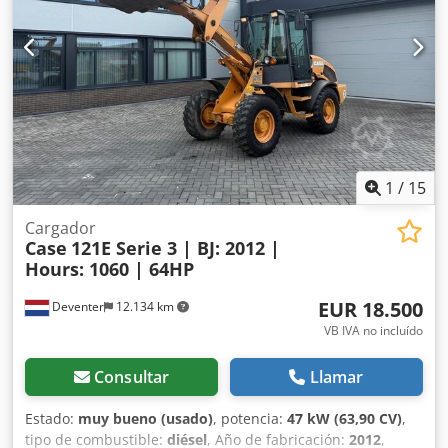
Control mediante joystick - Pala niveladora - Cámara Con
gusto le brindamos apoyo también en el ámbito de la
financiación/arrendamiento a través de nuestros socios.
Todos los datos son orientativos. Salvo error y omisión.
1
/
15
Cargador
Case
121E Serie 3 | BJ: 2012 |
Hours: 1060 | 64HP
EUR 18.500
Deventer
12.134 km
VB IVA no incluído
Consultar
Llamar
Estado:
muy bueno (usado)
, potencia:
47 kW (63,90 CV)
,
tipo de combustible:
diésel
, Año de fabricación:
2012
,