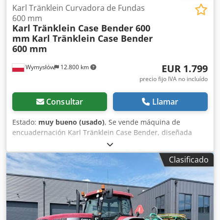
Karl Tränklein Curvadora de Fundas
600 mm
Karl Tränklein Case Bender 600
mm
Karl Tränklein Case Bender
600 mm
EUR 1.799
Wymysłów
12.800 km
precio fijo IVA no incluído
Consultar
Llamar
Estado:
muy bueno (usado)
, Se vende máquina de
encuadernación Karl Tränklein Case Bender, diseñada
para dar forma y curvar los lomos de las cubiertas de
libros de tapa dura. El dispositivo proporciona a las
Clasificado
cubiertas el radio adecuado, lo que permite que se ajusten
perfectamente al bloque del libro. La máquina está
equipada con rodillos ajustables que permiten adaptarse
a diferentes grosores de cubiertas. Su robusta estructura
de hierro fundido garantiza una alta precisión y una larga
vida útil. Datos técnicos: Fabricante: Karl Tränklein Tipo: