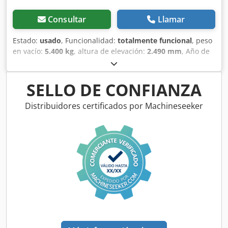
Consultar
Llamar
Estado:
usado
, Funcionalidad:
totalmente funcional
, peso
en vacío:
5.400 kg
, altura de elevación:
2.490 mm
, Año de
fabricación:
2014
, horas de funcionamiento:
2.081 h
,
longitud total:
5.550 mm
, altura de construcción:
2.500
mm
, tipo de accionamiento:
Diesel Motor
, ancho de
SELLO DE CONFIANZA
construcción:
1.950 mm
, Otros Clase de velocidad: 25
Estado técnico: normal Dwsdpfxswlxgao Ahvoa Estado de
Distribuidores certificados por Machineseeker
la batería: normal