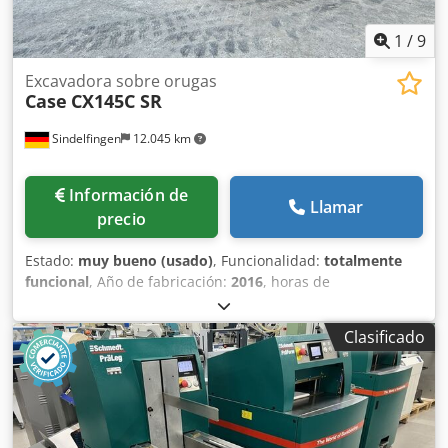
1
/
9
Excavadora sobre orugas
Case
CX145C SR
Sindelfingen
12.045 km
Información de
Llamar
precio
Estado:
muy bueno (usado)
, Funcionalidad:
totalmente
funcional
, Año de fabricación:
2016
, horas de
funcionamiento:
11.500 h
, * 11.500 horas de trabajo * Peso
operativo: 15.700 kg * Potencia del motor: 77 kW * Zapatas
Clasificado
Roadliner Dwodpfx Ahoy Rm H Eovja * Acoplador rápido
hidráulico * Aire acondicionado