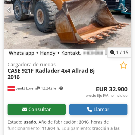
1
/
15
Cargadora de ruedas
CASE
921F Radlader 4x4 Allrad Bj
2016
EUR 32.900
Sankt Lorenz
12.242 km
precio fijo IVA no incluído
Consultar
Llamar
Estado:
usado
, Año de fabricación:
2016
, horas de
funcionamiento:
11.604 h
, Equipamiento:
tracción a las
cuatro ruedas
, Llamar Dedekq Amfjpfx Ahvowa (Contacto ·