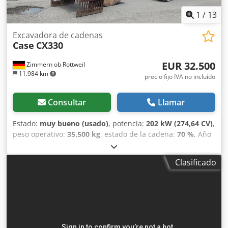
1
/
13
Excavadora de cadenas
Case
CX330
EUR 32.500
Zimmern ob Rottweil
11.984 km
precio fijo IVA no incluído
Consultar
Llamar
Estado:
muy bueno (usado)
, potencia:
202 kW (274,64 CV)
,
peso operativo:
35.500 kg
, estado de la cadena:
70 %
, Año
de fabricación:
2006
, horas de funcionamiento:
9.139 h
,
Equipamiento:
aire acondicionado
, CASE CX330 Año de
Clasificado
fabricación: 2006 Horas de funcionamiento: 9.139 horas
Cabina cerrada Aire acondicionado Radio Sistema de
lubricación centralizado Dwodpfx Aszp Rm Rjhvsa Brazo
estándar Cuchara: 3,30 m Circuito hidráulico completo
(para martillo, pinza o cizalla) Acoplamiento rápido OQ80 1
cuchara – 800 mm de ancho 1 pinza – funciona, necesita