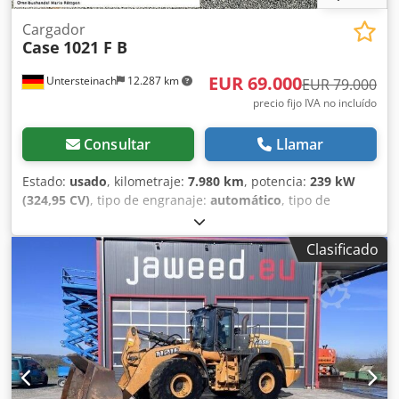
Cargador
Case
1021 F B
EUR 69.000
Untersteinach
12.287 km
EUR 79.000
precio fijo IVA no incluído
Consultar
Llamar
Estado:
usado
, kilometraje:
7.980 km
, potencia:
239 kW
(324,95 CV)
, tipo de engranaje:
automático
, tipo de
combustible:
diésel
, color:
amarillo
, primer registro:
01/2013
, Año de fabricación:
2013
, Equipamiento:
aire
Clasificado
acondicionado
, = Otras opciones y equipamiento = - Aire
acondicionado - Radio - Dirección asistida - Visera parasol
= Observaciones = +++Peso: 24.000 kg Km/h+++ +++4x4+++
+++Neumáticos 26,5xR25 90%+++ +++Focos de trabajo+++
+++Amortiguadores de vibración+++ +++Bloqueo de
diferencial eje delantero+++ +++Cuchara 3,6 m³+++
+++Báscula+++ - General: - - Motor: Case - Transmisión:
Automática Dwedpfxjy Hu U Aj Ahvea - Plazas totales: 1 - -