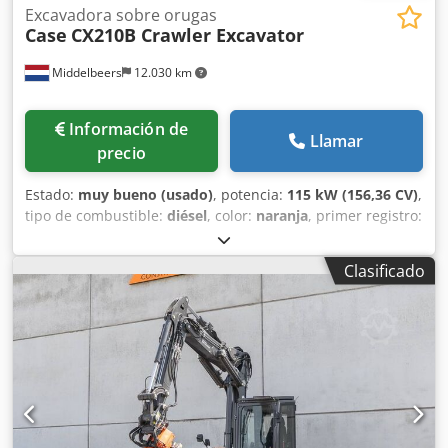
Excavadora sobre orugas
Case
CX210B Crawler Excavator
Middelbeers
12.030 km
Información de
Llamar
precio
Estado:
muy bueno (usado)
, potencia:
115 kW (156,36 CV)
,
tipo de combustible:
diésel
, color:
naranja
, primer registro:
07/2013
, Año de fabricación:
2012
, horas de
funcionamiento:
15.109 h
, Información general Año del
Clasificado
modelo: 2012 Número de serie: DCH210R5NCEAH2500
Información técnica Número de cilindros: 4 Peso en vacío:
22.600 kg Funcionalidad Anchura de trabajo: 300 cm
Marcado CE: sí Dedey En Ndjpfx Ahvewa Estado Estado
técnico: muy bueno Estado visual: muy bueno Información
financiera Precio: A consultar Garantía Garantía: De primer
propietario, historial de mantenimiento completo, ¡listo
para trabajar de inmediato! - 80 % sistema de cadenas -
Incluye 3 cucharas: 1300 mm, 450 mm y 2000 mm cuchara