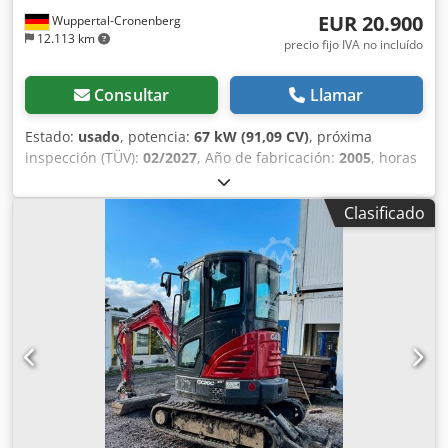
EUR 20.900
Wuppertal-Cronenberg
12.113 km
precio fijo IVA no incluído
Consultar
Llamar
Estado:
usado
, potencia:
67 kW (91,09 CV)
, próxima
inspección (TÜV):
02/2027
, Año de fabricación:
2005
, horas
de funcionamiento:
9.560 h
, Equipamiento:
aire
acondicionado, cabina, tracción a las cuatro ruedas
,
Clasificado
Tractor alemán, en uso hasta hace poco. Segundo
propietario: siempre en manos de la administración
estatal de parques, de 2005 a 2017 y de 2017 a 2026.
Tracción total. Motor turbodiésel de 4 cilindros con 4485 cc
y 91 CV. Gran transmisión Hi-LO de 24 velocidades: 4
marchas en 3 gamas, 2 escalonamientos bajo carga y
reversor bajo carga. 40 km/h. Instalación de aire
comprimido. Cabina de confort con asiento del conductor
con suspensión neumática y aire acondicionado. Toma de
fuerza trasera triple (540/750/1000 rpm). Elevador trasero
KAT II con enganches rápidos y cilindros adicionales (5060