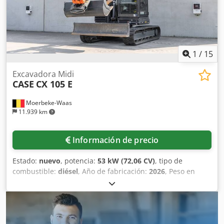
niveladora - Opcional con sistema TOPCON 3D de 2021
1
/
15
Excavadora Midi
CASE
CX 105 E
Moerbeke-Waas
11.939 km
Información de precio
Estado:
nuevo
, potencia:
53 kW (72,06 CV)
, tipo de
combustible:
diésel
, Año de fabricación:
2026
, Peso en
vacío: 9.780 kg. Póngase en contacto con el departamento
de ventas de KEY-TEC para obtener más información.
Dwjdpfezrrw Aex Ahvea