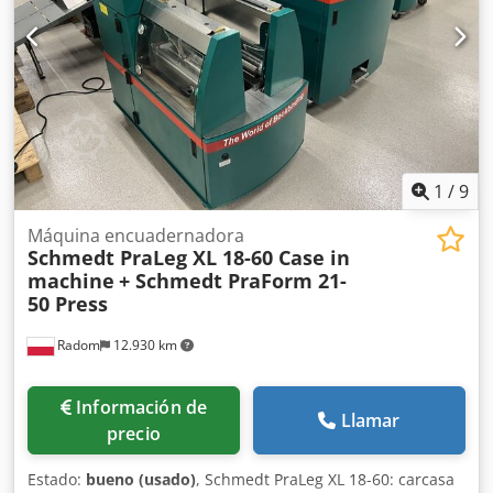
1
/
9
Máquina encuadernadora
Schmedt PraLeg XL 18-60 Case in
machine
+ Schmedt PraForm 21-
50 Press
Radom
12.930 km
Información de
Llamar
precio
Estado:
bueno (usado)
, Schmedt PraLeg XL 18-60: carcasa