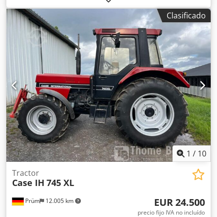
MXM190 / Samson Cisterna de Vacío 8000 L Año: 2004
Clasificado
Condición: Buena Número de serie: ACM231045 Ref. nº.:
8084 Fecha de matriculación: CV: 190 Horas: 6348 Caja de
cambios: Powershift total 19+6 Depósito de gasoil: 1
Capacidad del depósito: 400 L Radio: ? Asiento neumático:
? Frenos: Frenos de disco en baño de aceite Tamaño de
neumáticos: 600/65R25 + 650/75R38 - 520/70R34
Porcentaje de banda de rodadura restante: 60% 90% - 40%
Dwjdpfx Ahjynq Dbjvoa Caja de herramientas: ? Sistema
hidráulico: ? Fabricante de cisterna: Samson Capacidad de
la cisterna: 8000 L Bomba de alta presión: 2 x HPP Caudal
de alta presión: 122 l/min - 130 bar Bomba de vacío:
Samson Mando a distancia: ?
1
/
10
Tractor
Case IH
745 XL
EUR 24.500
Prüm
12.005 km
precio fijo IVA no incluído