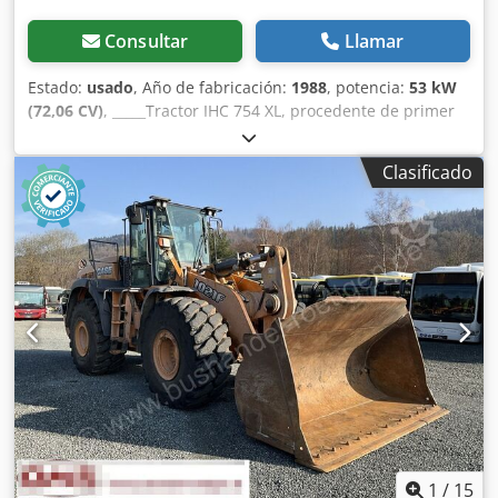
Consultar
Llamar
Estado:
usado
, Año de fabricación:
1988
, potencia:
53 kW
(72,06 CV)
, _____Tractor IHC 754 XL, procedente de primer
propietario, en óptimas condiciones. Horas de
funcionamiento: aproximadamente 8600. Año de
Clasificado
fabricación: 1988. Elevador delantero. Toma de fuerza
delantera. Transmisión de 30 km/h. Precio: 24.500,00
euros, sin IVA. Ubicación: null. Dwjdszdmutepfx Ahvja
1
/
15