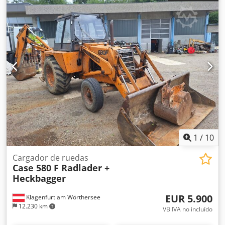
1
/
10
Cargador de ruedas
Case 580 F Radlader +
Heckbagger
EUR 5.900
Klagenfurt am Wörthersee
12.230 km
VB IVA no incluído