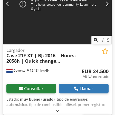
reparación Tren de rodaje conservado en
aproximadamente un 70 % Placas de base de 600 mm de
ancho Motor Isuzu de 202 kW Certificación CE Transporte:
10,8 x 3 x 3,40 m Peso en condiciones de trabajo: 35,5
toneladas.
1
/
15
Cargador
Case
21F XT | BJ: 2016 | Hours:
2058h | Quick change...
EUR 24.500
Deventer
12.134 km
VB IVA no incluído
Consultar
Llamar
Estado:
muy bueno (usado)
, tipo de engranaje:
automático
, tipo de combustible:
diésel
, primer registro:
06/2016
, Año de fabricación:
2016
, horas de