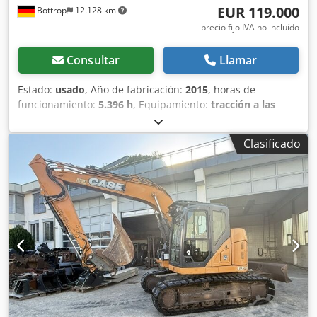
EUR 119.000
Bottrop
12.128 km
precio fijo IVA no incluído
Consultar
Llamar
Estado:
usado
, Año de fabricación:
2015
, horas de
funcionamiento:
5.396 h
, Equipamiento:
tracción a las
cuatro ruedas
, CATERPILLAR Modelo: 1650M Peso en vacío:
19 200 kg Potencia: 122 kW Horas de trabajo: 5396
Clasificado
Dsdozhyrmopfx Ahvewa Equipamiento: - Asiento
calefactado - Aire acondicionado - Radio - Rastrillo trasero
con 3 dientes - Dispositivos y rejillas de protección de la
cabina en la parte delantera - Pala niveladora (plegable
hidráulicamente) Con gusto le brindamos asistencia
también en el área de financiación/arrendamiento a través
de nuestros socios. Todos los datos sin garantía. Salvo
error y omisión.