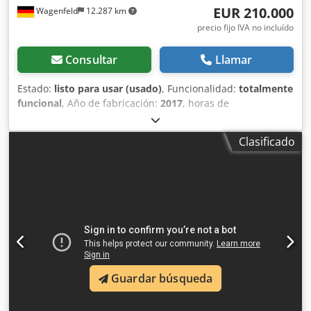
EUR 210.000
Wagenfeld
12.287 km
precio fijo IVA no incluído
Consultar
Llamar
Estado:
listo para usar (usado)
, Funcionalidad:
totalmente
funcional
, Año de fabricación:
2017
, horas de
funcionamiento:
1.706 h
, potencia:
366 kW (497,62 CV)
,
tipo de combustible:
diésel
, velocidad máxima:
30 km/h
,
Clasificado
primer registro:
07/2017
, próxima inspección (TÜV):
07/2026
, tamaño del neumático trasero:
500/85 R24
,
número de máquina/vehículo:
YHG233775
, Equipamiento:
aire acondicionado, cabina, cortadora de colza, enganche
de remolque, iluminación
, Por encargo de un titular
autorizado, ofrecemos aquí el siguiente artículo usado
para la venta: Cosechadora Case-IH AF 7240 con rotor ST
Nº de chasis: YHG233775 Rotor ST de disposición
longitudinal Versión de 30 km/h Motor de 6 cilindros
Guardar búsqueda
Potencia: 366 kW (497 CV) Ruedas delanteras: Oruga
suspendida de 610 mm Ruedas traseras: 500/85 R24
Paquete de faros de trabajo HID Ventilador AC con ajuste