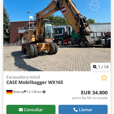
1
/
14
Excavadora móvil
CASE
Mobilbagger WX165
EUR 34.800
Bottrop
12.128 km
precio fijo IVA no incluído
Consultar
Llamar