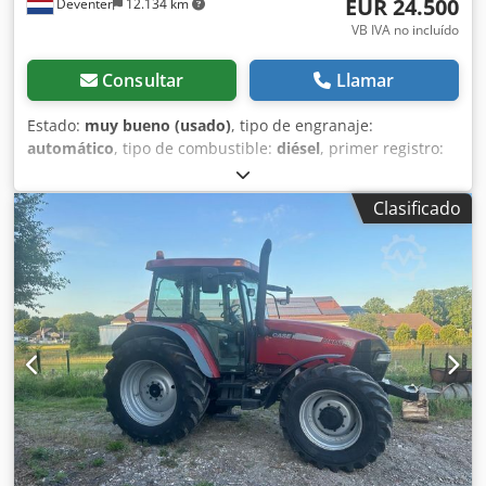
EUR 24.500
Deventer
12.134 km
VB IVA no incluído
Consultar
Llamar
Estado:
muy bueno (usado)
, tipo de engranaje:
automático
, tipo de combustible:
diésel
, primer registro:
06/2016
, Año de fabricación:
2016
, horas de
funcionamiento:
2.058 h
, Equipamiento:
cabina
, =
Clasificado
Opciones y accesorios adicionales = - Cabina cerrada -
Radio/reproductor de CD = Notas = Pala cargadora CASE
21F XT, fabricada en 2016, con solo 2.058 horas de
funcionamiento. Esta pala cargadora compacta y potente
es de origen alemán y se encuentra en excelentes
condiciones, bien mantenida. La máquina está lista para
su uso inmediato y es ideal para trabajos de excavación,
agricultura, reciclaje, trabajos de pavimentación y en
explotaciones agrícolas. La máquina está equipada con un
acoplamiento rápido hidráulico y una función hidráulica
adicional en la parte delantera. Esto permite utilizar
fácilmente una variedad de implementos. La cómoda