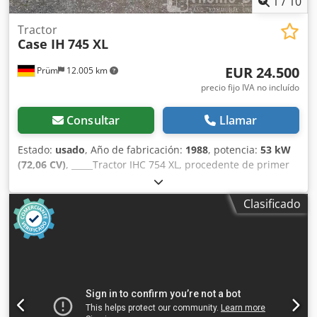
1
/
10
conjunto de dos máquinas.
Tractor
Case IH
745 XL
EUR 24.500
Prüm
12.005 km
precio fijo IVA no incluído
Consultar
Llamar
Estado:
usado
, Año de fabricación:
1988
, potencia:
53 kW
(72,06 CV)
, _____Tractor IHC 754 XL, procedente de primer
propietario, en óptimas condiciones. Horas de
funcionamiento: aproximadamente 8600. Año de
Clasificado
fabricación: 1988. Elevador delantero. Toma de fuerza
delantera. Transmisión de 30 km/h. Precio: 24.500,00
euros, sin IVA. Ubicación: null. Chjdpfx Anezdmutjzea