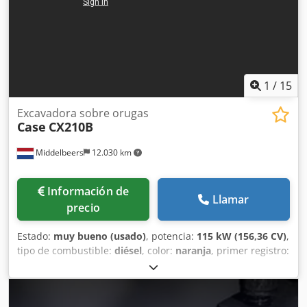
1
/
15
Excavadora sobre orugas
Case
CX210B
Middelbeers
12.030 km
Información de
Llamar
precio
Estado:
muy bueno (usado)
, potencia:
115 kW (156,36 CV)
,
tipo de combustible:
diésel
, color:
naranja
, primer registro:
07/2013
, Año de fabricación:
2012
, horas de
funcionamiento:
15.109 h
, Información general Año del
modelo: 2012 Número de serie: DCH210R5NCEAH2500