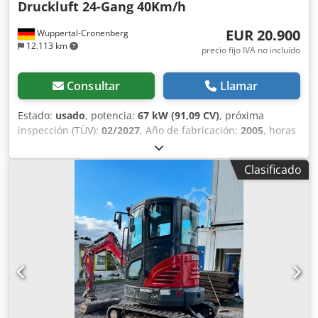
Druckluft 24-Gang 40Km/h
EUR 20.900
Wuppertal-Cronenberg
12.113 km
precio fijo IVA no incluído
Consultar
Llamar
Estado:
usado
, potencia:
67 kW (91,09 CV)
, próxima
inspección (TÜV):
02/2027
, Año de fabricación:
2005
, horas
de funcionamiento:
9.560 h
, Equipamiento:
aire
acondicionado, cabina, tracción a las cuatro ruedas
,
Clasificado
Tractor alemán, en uso hasta hace poco. Segundo
propietario: siempre en manos de la administración
estatal de parques, de 2005 a 2017 y de 2017 a 2026.
Tracción total. Motor turbodiésel de 4 cilindros con 4485 cc
y 91 CV. Gran transmisión Hi-LO de 24 velocidades: 4
marchas en 3 gamas, 2 escalonamientos bajo carga y
reversor bajo carga. 40 km/h. Instalación de aire
comprimido. Cabina de confort con asiento del conductor
con suspensión neumática y aire acondicionado. Toma de
fuerza trasera triple (540/750/1000 rpm). Elevador trasero