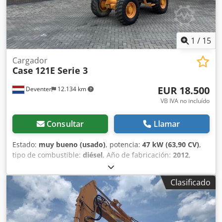
1
/
15
Cargador
Case
121E Serie 3
EUR 18.500
Deventer
12.134 km
VB IVA no incluído
Consultar
Llamar
Estado:
muy bueno (usado)
, potencia:
47 kW (63,90 CV)
,
tipo de combustible:
diésel
, Año de fabricación:
2012
,
horas de funcionamiento:
1.060 h
, = Opciones y accesorios
adicionales = - Control con 2 pedales - Cabina cerrada =
Clasificado
Notas = Serie CASE 121E, modelo 3 – Año de fabricación:
2012 – 1.060 horas de funcionamiento Pala cargadora de la
serie CASE 121E, modelo 3, año de fabricación: 2012. La
máquina se encuentra en buen estado y solo tiene 1.060