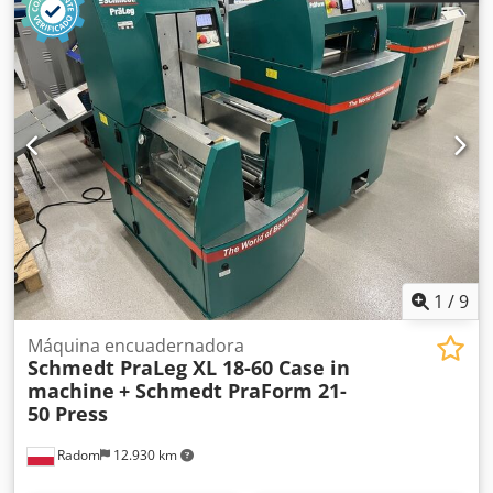
1
/
9
Máquina encuadernadora
Schmedt PraLeg XL 18-60 Case in
machine
+ Schmedt PraForm 21-
50 Press
Radom
12.930 km