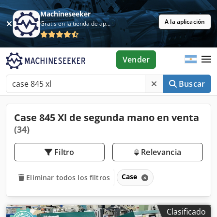
Machineseeker
A la aplicación
Gratis en la tienda de aplicaciones
Vender
Buscar
Case 845 Xl de segunda mano en venta
(34)
Filtro
Relevancia
Case
Eliminar todos los filtros
Clasificado