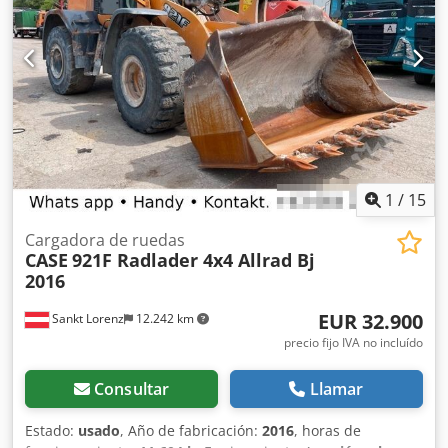
1
/
15
Cargadora de ruedas
CASE
921F Radlader 4x4 Allrad Bj
2016
EUR 32.900
Sankt Lorenz
12.242 km
precio fijo IVA no incluído
Consultar
Llamar
Estado:
usado
, Año de fabricación:
2016
, horas de