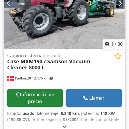
1
/
30
Camión cisterna de vacío
Case
MXM190 / Samson Vacuum
Cleaner 8000 L
Padborg
12.475 km
Información de
Llamar
precio
Estado:
usado
, kilometraje:
6.348 km
, potencia:
140 kW
(190,35 CV)
, primer registro:
08/2004
, tipo de combustible:
diésel
, Año de fabricación:
2004
, Fabricante: Case Modelo: