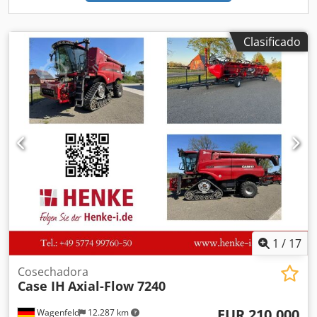
Clasificado
1
/
17
Cosechadora
Case IH
Axial-Flow 7240
EUR 210.000
Wagenfeld
12.287 km