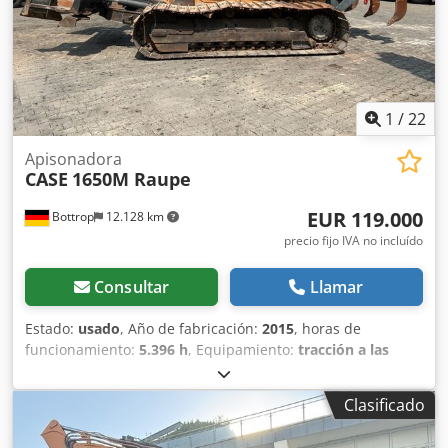
1
/
22
Apisonadora
CASE
1650M Raupe
EUR 119.000
Bottrop
12.128 km
precio fijo IVA no incluído
Consultar
Llamar
Estado:
usado
, Año de fabricación:
2015
, horas de
funcionamiento:
5.396 h
, Equipamiento:
tracción a las
cuatro ruedas
, CATERPILLAR Modelo: 1650M Peso en vacío:
19 200 kg Potencia: 122 kW Horas de trabajo: 5396
Clasificado
Equipamiento: - Asiento calefactado - Aire acondicionado -
Radio - Rastrillo trasero con 3 dientes Codpfxszhyrme