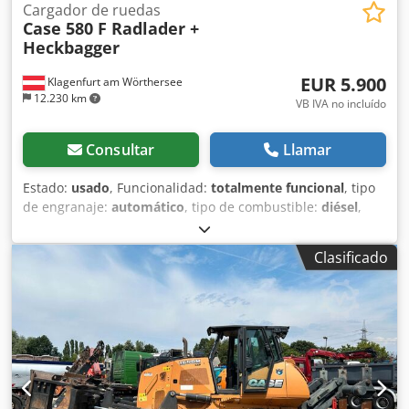
Cargador de ruedas
Case 580 F Radlader +
Heckbagger
EUR 5.900
Klagenfurt am Wörthersee
12.230 km
VB IVA no incluído
Consultar
Llamar
Estado:
usado
, Funcionalidad:
totalmente funcional
, tipo
de engranaje:
automático
, tipo de combustible:
diésel
,
peso operativo:
7.500 kg
, configuración de ejes:
4x2
,
primer registro:
10/1977
, Año de fabricación:
1977
,
Clasificado
Equipamiento:
hidráulica
, Técnicamente en buen estado
Chsdot S Idropfx Anzoa