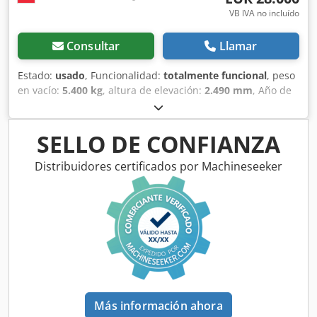
VB IVA no incluído
Consultar
Llamar
Estado:
usado
, Funcionalidad:
totalmente funcional
, peso
en vacío:
5.400 kg
, altura de elevación:
2.490 mm
, Año de
fabricación:
2014
, horas de funcionamiento:
2.081 h
,
longitud total:
5.550 mm
, altura de construcción:
2.500
mm
, tipo de accionamiento:
Diesel Motor
, ancho de
SELLO DE CONFIANZA
construcción:
1.950 mm
, Otros Csdewlxgajpfx Anzsha
Clase de velocidad: 25 Estado técnico: normal Estado de la
Distribuidores certificados por Machineseeker
batería: normal
Más información ahora