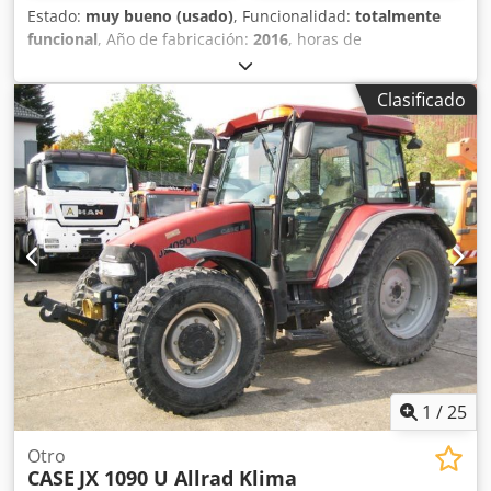
Estado:
muy bueno (usado)
, Funcionalidad:
totalmente
funcional
, Año de fabricación:
2016
, horas de
funcionamiento:
11.500 h
, * 11.500 horas de trabajo * Peso
operativo: 15.700 kg * Potencia del motor: 77 kW * Zapatas
Clasificado
Roadliner Chjdpey Rm H Eefx Anzja * Acoplador rápido
hidráulico * Aire acondicionado
1
/
25
Otro
CASE
JX 1090 U Allrad Klima