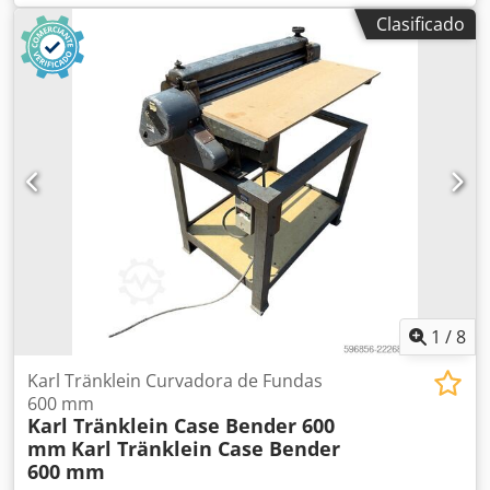
MXM190 / Samson Cisterna de Vacío 8000 L Año: 2004
Clasificado
Condición: Buena Codpfx Anoynq Dbjzsha Número de
serie: ACM231045 Ref. nº.: 8084 Fecha de matriculación:
CV: 190 Horas: 6348 Caja de cambios: Powershift total 19+6
Depósito de gasoil: 1 Capacidad del depósito: 400 L Radio:
? Asiento neumático: ? Frenos: Frenos de disco en baño de
aceite Tamaño de neumáticos: 600/65R25 + 650/75R38 -
520/70R34 Porcentaje de banda de rodadura restante: 60%
90% - 40% Caja de herramientas: ? Sistema hidráulico: ?
Fabricante de cisterna: Samson Capacidad de la cisterna:
8000 L Bomba de alta presión: 2 x HPP Caudal de alta
presión: 122 l/min - 130 bar Bomba de vacío: Samson
Mando a distancia: ?
1
/
8
Karl Tränklein Curvadora de Fundas
600 mm
Karl Tränklein Case Bender 600
mm
Karl Tränklein Case Bender
600 mm