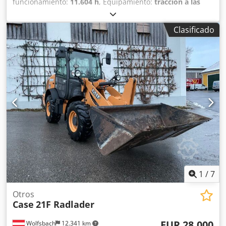
funcionamiento:
11.604 h
, Equipamiento:
tracción a las
cuatro ruedas
, Llamar (Contacto · Teléfono · Móvil ·
WhatsApp) * Cargadora de ruedas Case 921F 4x4 con
Clasificado
tracción total * Calefacción / Aire acondicionado * Año de
fabricación: 2016 * Número de identificación del vehículo
(VIN): FNH921F1NGHE12139 * Potencia: 190 kW * Peso en
vacío: 19680 kg * Peso total: 21600 kg * Horas de uso:
11604 * Disponibles 3 unidades Chjdpfx Ajkq Amfenzja *
Precio bajo consulta * Toda la información proporcionada
no es vinculante.
1
/
7
Otros
Case
21F Radlader
EUR 28.000
Wolfsbach
12.341 km