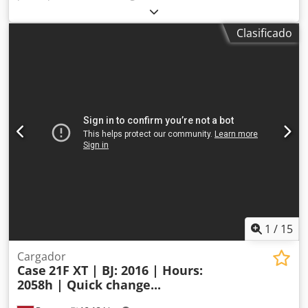
de fabricación:
2006
, horas de funcionamiento:
9.139 h
,
Equipamiento:
aire acondicionado
, CASE CX330 Chjdpfx
Clasificado
Anszp Rm Rjzea Año de fabricación: 2006 Horas de
funcionamiento: 9.139 horas Cabina cerrada Aire
acondicionado Radio Sistema de lubricación centralizado
Brazo estándar Cuchara: 3,30 m Circuito hidráulico
completo (para martillo, pinza o cizalla) Acoplamiento
rápido OQ80 1 cuchara – 800 mm de ancho 1 pinza –
funciona, necesita reparación Tren de rodaje conservado
en aproximadamente un 70 % Placas de base de 600 mm
de ancho Motor Isuzu de 202 kW Certificación CE
Transporte: 10,8 x 3 x 3,40 m Peso en condiciones de
trabajo: 35,5 toneladas.
1
/
15
Cargador
Case
21F XT | BJ: 2016 | Hours:
2058h | Quick change...