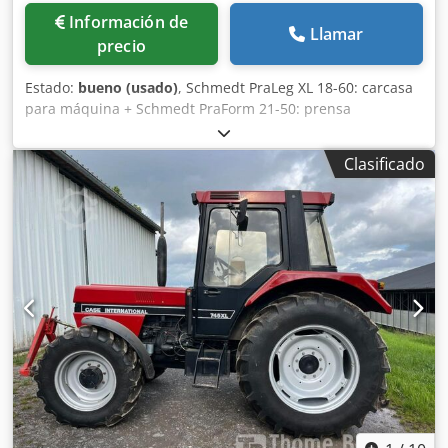
Información de
Llamar
precio
Estado:
bueno (usado)
, Schmedt PraLeg XL 18-60: carcasa
para máquina + Schmedt PraForm 21-50: prensa
Fabricados en 2022. Schmedt PraLeg XL 18-60: máquina
para encuadernar libros Máquina en buen estado, lista
Clasificado
para su funcionamiento. Cedpfx Anozdazbezoha La
máquina sujeta un bloque de hojas para encuadernar en
una cubierta preparada. Dos aplicadores de adhesivo, con
ajuste suave del grosor del adhesivo. Formato: Altura del
bloque: 80 – 450 mm Ancho del bloque: 110 – 450 mm
Grosor del bloque: 2 – 80 mm Tasa de producción:
aproximadamente 200 – 300 unidades/hora Alimentación
eléctrica: 230 V Peso: 300 kg Fabricado en Alemania.
Schmedt PraForm 21-50: prensa para libros Prensa para
libros con cortador de ranuras. Fabricado por Schmedt,
Alemania. La máquina está en muy buenas condiciones y
lista para la producción. Especificaciones técnicas: Formato
máximo: 420 x 520 x 100 mm Peso: 220 kg Alimentación
eléctrica: 230 V + aire comprimido. El precio es por un