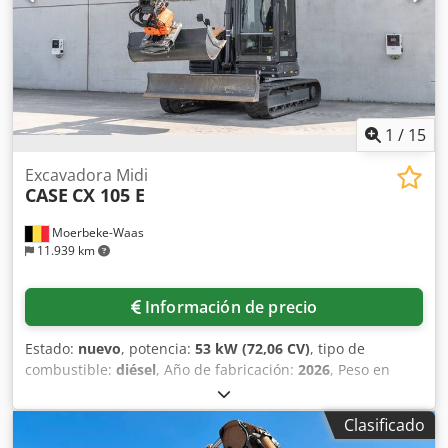
1
/
15
Excavadora Midi
CASE
CX 105 E
Moerbeke-Waas
11.939 km
Información de precio
Estado:
nuevo
, potencia:
53 kW (72,06 CV)
, tipo de
combustible:
diésel
, Año de fabricación:
2026
, Peso en
vacío: 9.780 kg. Chsdpfx Anozrrw Ajzoa Póngase en
contacto con el departamento de ventas de KEY-TEC para
Clasificado
obtener más información.