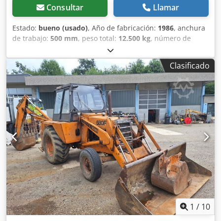
Consultar
Llamar
Estado:
bueno (usado)
, Año de fabricación:
1986
, anchura
de trabajo:
500 mm
, peso total:
12.500 kg
, número de
máquina/vehículo:
017128
, CASE IH 1660 flujo axial Cjdovr
Dxpjpfx Anzoha Marca: Case IH Modelo: 1660 Año: 1987
Clasificado
Horas de funcionamiento: 3.300 h Ancho de sección: 5,00
m Varios tipos de equipos: picador de paja, esparcidor de
paja.
1
/
10