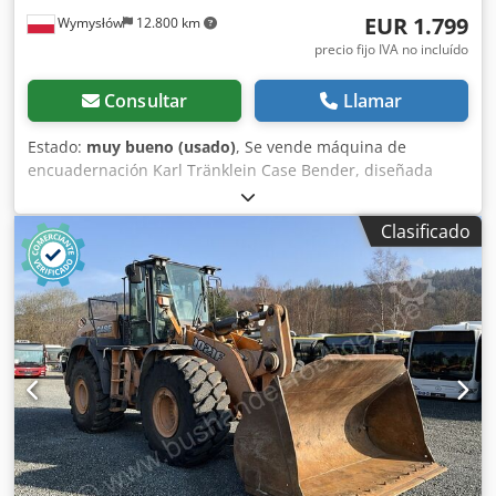
EUR 1.799
Wymysłów
12.800 km
precio fijo IVA no incluído
Consultar
Llamar
Estado:
muy bueno (usado)
, Se vende máquina de
encuadernación Karl Tränklein Case Bender, diseñada
para dar forma y curvar los lomos de las cubiertas de
libros de tapa dura. El dispositivo proporciona a las
Clasificado
cubiertas el radio adecuado, lo que permite que se ajusten
perfectamente al bloque del libro. La máquina está
equipada con rodillos ajustables que permiten adaptarse
a diferentes grosores de cubiertas. Su robusta estructura
de hierro fundido garantiza una alta precisión y una larga
vida útil. Datos técnicos: Fabricante: Karl Tränklein Tipo:
Case Bender / máquina para dar forma a lomos Ancho de
trabajo: aprox. 600 mm Ajuste de la presión de los rodillos
Estructura estable de hierro fundido Accionamiento
eléctrico Mesa de trabajo Estado: usada Aplicaciones:
Csdpfx Asziwnbenzeha producción de libros de tapa dura,
encuadernaciones, imprentas, empresas de artes gráficas,