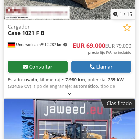
producción de álbumes, catálogos y encuadernaciones.
1
/
15
Cargador
Case
1021 F B
EUR 69.000
Untersteinach
12.287 km
EUR 79.000
precio fijo IVA no incluído
Consultar
Llamar
Estado:
usado
, kilometraje:
7.980 km
, potencia:
239 kW
(324,95 CV)
, tipo de engranaje:
automático
, tipo de
combustible:
diésel
, color:
amarillo
, primer registro:
01/2013
, Año de fabricación:
2013
, Equipamiento:
aire
Clasificado
acondicionado
, = Otras opciones y equipamiento = - Aire
acondicionado Chsdpfx Anjy Hu U Aozsa - Radio - Dirección
asistida - Visera parasol = Observaciones = +++Peso: 24.000
kg Km/h+++ +++4x4+++ +++Neumáticos 26,5xR25 90%+++
+++Focos de trabajo+++ +++Amortiguadores de
vibración+++ +++Bloqueo de diferencial eje delantero+++