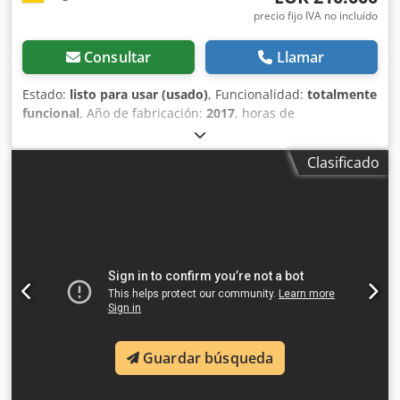
precio fijo IVA no incluído
Consultar
Llamar
Estado:
listo para usar (usado)
, Funcionalidad:
totalmente
funcional
, Año de fabricación:
2017
, horas de
funcionamiento:
1.706 h
, potencia:
366 kW (497,62 CV)
,
tipo de combustible:
diésel
, velocidad máxima:
30 km/h
,
Clasificado
primer registro:
07/2017
, próxima inspección (TÜV):
07/2026
, tamaño del neumático trasero:
500/85 R24
,
número de máquina/vehículo:
YHG233775
, Equipamiento:
aire acondicionado, cabina, cortadora de colza, enganche
de remolque, iluminación
, Por encargo de un titular
autorizado, ofrecemos aquí el siguiente artículo usado
para la venta: Cosechadora Case-IH AF 7240 con rotor ST
Nº de chasis: YHG233775 Rotor ST de disposición
longitudinal Versión de 30 km/h Motor de 6 cilindros
Potencia: 366 kW (497 CV) Ruedas delanteras: Oruga
Guardar búsqueda
suspendida de 610 mm Ruedas traseras: 500/85 R24
Paquete de faros de trabajo HID Ventilador AC con ajuste
automático de velocidad Tobera de descarga ajustable