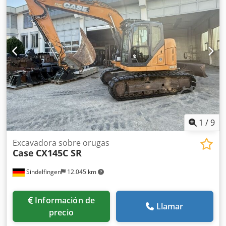
Anzeha - Dispositivos y rejillas de protección de la cabina
en la parte delantera - Pala niveladora (plegable
hidráulicamente) Con gusto le brindamos asistencia
también en el área de financiación/arrendamiento a través
de nuestros socios. Todos los datos sin garantía. Salvo
error y omisión.
1
/
9
Excavadora sobre orugas
Case
CX145C SR
Sindelfingen
12.045 km
Información de
Llamar
precio