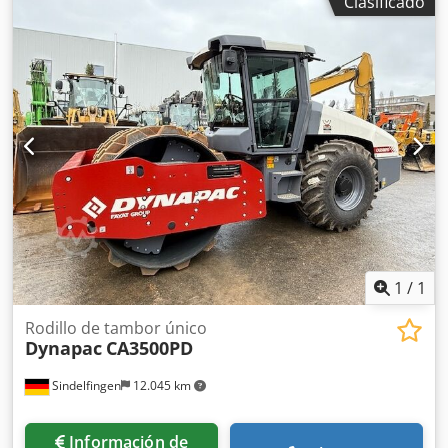
Clasificado
lineal estática 26 kg/cm² * Control de tracción/diferencial
NoSpin * Baliza LED H3 * Peso operativo 10.350 kg (peso
máximo 14.500 kg) * Disponible de inmediato
1
/
1
Rodillo de tambor único
Dynapac
CA3500PD
Sindelfingen
12.045 km
Información de