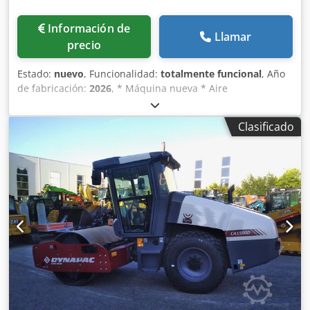
Información de
Llamar
precio
Estado:
nuevo
, Funcionalidad:
totalmente funcional
, Año
de fabricación:
2026
, * Máquina nueva * Aire
acondicionado * Control de tracción / Ec * Sísmico * Motor
Kubota V 3307 CR-TE5 (55 kW - 75 CV) * Carga lineal
Clasificado
estática 20 kg/cm² * Dos velocidades de marcha *
Disponible de inmediato * Peso operativo 6.650 kg (peso
máx. 7.700 kg) * Ancho de rodillo 1.676 mm
Crjdpfoyuvxwex Afdef * Disponible de inmediato