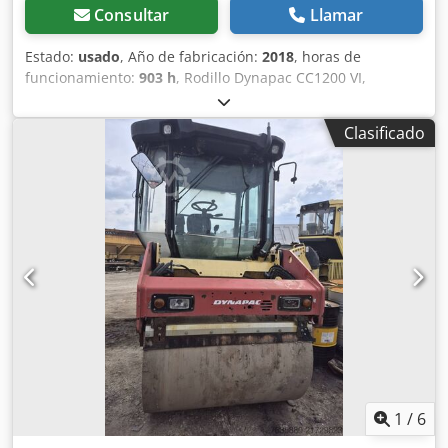
Consultar
Llamar
Estado:
usado
, Año de fabricación:
2018
, horas de
funcionamiento:
903 h
, Rodillo Dynapac CC1200 VI,
fabricado en 2018, con solo 903 horas de uso: ----*
Fabricante: Dynapac * Modelo: CC1200 VI * Año de
Clasificado
fabricación: 2018 * Horas de funcionamiento registradas:
aproximadamente 903 * Peso en funcionamiento:
aproximadamente 2.550 kg * Ancho de trabajo: 1,2 metros
* Motor diésel Kubota * Sistema de riego por aspersión *
Buen estado * Video disponible bajo petición (WhatsApp a
Erik) * Precio: 12.900 euros, neto + 19% de IVA ----Para más
información, por favor, llame a: Cedpfszq Aitjx Afdjrf Erik
Kortum: WhatsApp ?Todos los datos son sin garantía ni
responsabilidad, y están sujetos a errores y ventas
intermedias.?
1
/
6