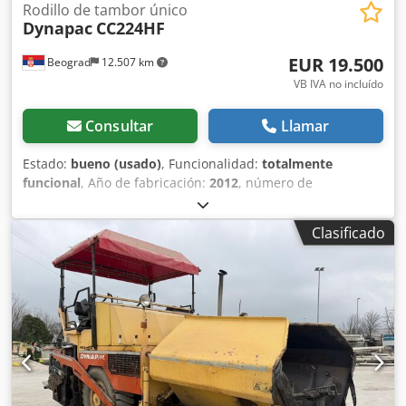
Rodillo de tambor único
Dynapac
CC224HF
EUR 19.500
Beograd
12.507 km
VB IVA no incluído
Consultar
Llamar
Estado:
bueno (usado)
, Funcionalidad:
totalmente
funcional
, Año de fabricación:
2012
, número de
máquina/vehículo:
10000311P0A008025
, excelente estado
Crodpfjy Dfu Uex Afdof
Clasificado