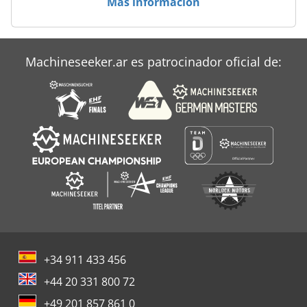
Más información
Dynapac Lt 600
Dynapac Lt 700
Machineseeker.ar es patrocinador oficial de:
Dynapac Lt 800
+34 911 433 456
+44 20 331 800 72
+49 201 857 861 0