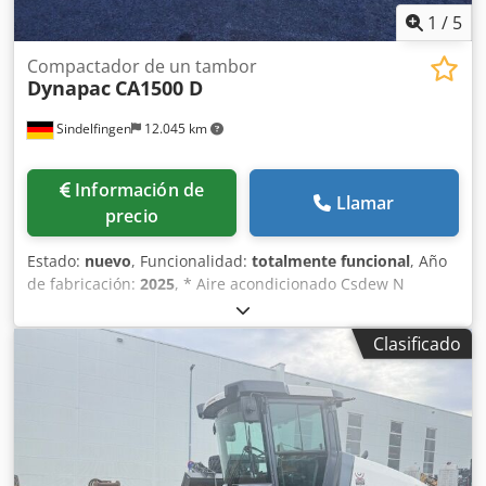
1
/
5
Compactador de un tambor
Dynapac
CA1500 D
Sindelfingen
12.045 km
Información de
Llamar
precio
Estado:
nuevo
, Funcionalidad:
totalmente funcional
, Año
de fabricación:
2025
, * Aire acondicionado Csdew N
Inyepfx Afdjrf * Peso operativo 7.100 kg * Motor Deutz 55,4
kW * Disponible de inmediato
Clasificado