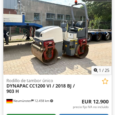
1
/
25
Rodillo de tambor único
DYNAPAC
CC1200 VI / 2018 BJ /
903 H
EUR 12.900
Neumünster
12.458 km
precio fijo IVA no incluído