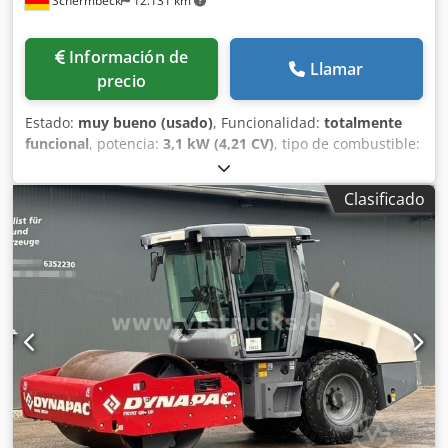
Schermbeck
12.131 km
Información de
Llamar
precio
Estado:
muy bueno (usado)
, Funcionalidad:
totalmente
funcional
, potencia:
3,1 kW (4,21 CV)
, tipo de combustible:
diésel
, color:
blanco
, peso operativo:
155 kg
, Año de
fabricación:
2024
, Equipamiento:
UVV
, Dynapac DRP15DX
Clasificado
placa vibratoria – máquina de demostración | Año 2024 |
25 kN fuerza centrífuga | 500 mm ancho de trabajo | Hatz
Diesel 1B20 con 3,1 kW | 155 kg peso operativo | 85 Hz
frecuencia | equivalente a Bomag BPR 25/50 D Datos
técnicos: Fabricante: Dynapac Modelo: DRP15DX Estado:
Máquina de demostración Año de fabricación: 2024 Peso
operativo: 155 kg Frecuencia: 85 Hz Fuerza centrífuga: 25
kN Ancho de trabajo: 500 mm Motor: Hatz Diesel 1B20
Potencia del motor: 3,1 kW Combustible: Diésel Sistema de
arranque: Arranque por inversión Clase de compactación:
Compactación media Aspectos destacados y equipamiento:
- Máquina de demostración en estado prácticamente