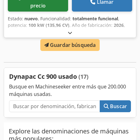
Llamar
precio
Estado:
nuevo
, Funcionalidad:
totalmente funcional
,
potencia:
100 kW (135,96 CV)
, Año de fabricación:
2026
,
Equipamiento:
aire acondicionado, cabina, control de
tracción
, * Máquina nueva * Apisonador de banda
Guardar búsqueda
Scharrfuß Credpfxjyu N Nvs Afdef * Sísmico * Motor
Cummins F3.8 (100 kW) * Peso operativo 13 t * Peso
máximo 14.600 kg * Carga lineal estática 36 kg/cm² *
Control de tracción/ECO * Aire acondicionado * ¡NUEVO!
Dynapac Cc 900 usado
(17)
Busque en Machineseeker entre más que 200.000
máquinas usadas.
Buscar
Explore las denominaciones de máquinas
más populares: