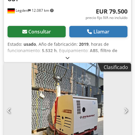
EUR 79.500
Legden
12.087 km
precio fijo IVA no incluído
Consultar
Llamar
Estado:
usado
, Año de fabricación:
2019
, horas de
funcionamiento:
5.532 h
, Equipamiento:
ABS, filtro de
hollín, tracción a las cuatro ruedas
, Equipo completo
SD2500WS PLUS T4F* con techo protector contra la
Clasificado
intemperie * Aire acondicionado * Asientos calefactables *
Calefacción para estacionamiento * Sistema de nivelación
automática/regulación de inclinación * Sistema
centralizado de lubricación automático para la máquina
extendora y/o la plancha * Transmisión hidrostática de
velocidad variable * El eje delantero es un eje tándem
oscilante * Motor diésel Cummins QSB 6.7 - EUIV(T4f) *
Tracción en las cuatro ruedas (2 x ruedas traseras + 4 x
ruedas delanteras) * Pave Manager 2.0 Advanced *
Sistema eléctrico SPS (CAN-Bus), modo ECO, sistema
eléctrico de 24 V * Deflector de piedras para el carril *