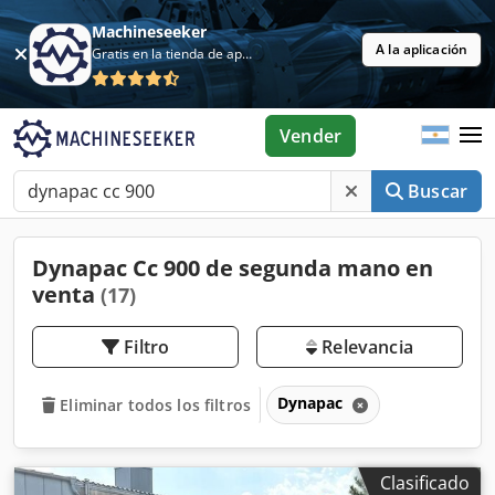
Machineseeker
A la aplicación
Gratis en la tienda de aplicaciones
Vender
Buscar
Dynapac Cc 900 de segunda mano en
venta
(17)
Filtro
Relevancia
Dynapac
Eliminar todos los filtros
Clasificado