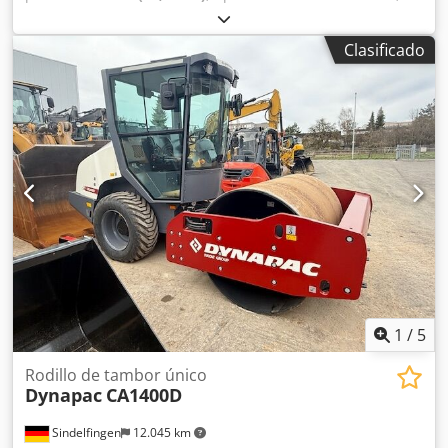
color:
oro
, peso operativo:
6.800 kg
, Año de fabricación:
1993
, horas de funcionamiento:
3.000 h
, Equipamiento:
Clasificado
cabina
, Dynapac CA 151 rodillo compactador Año de
fabricación: 1993 6.800 kg 3.000 horas Motor Deutz F3-6L
912 de 53 kW, 4 cilindros Csdpfx Afszap R Dodjrf
1
/
5
Rodillo de tambor único
Dynapac
CA1400D
Sindelfingen
12.045 km