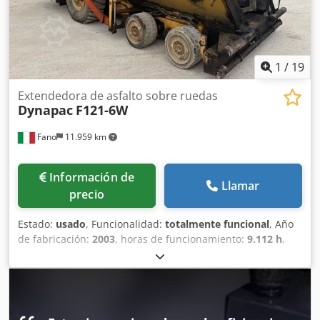
1
/
19
Extendedora de asfalto sobre ruedas
Dynapac
F121-6W
Fano
11.959 km
Información de
Llamar
precio
Estado:
usado
, Funcionalidad:
totalmente funcional
, Año
de fabricación:
2003
, horas de funcionamiento:
9.112 h
,
Extendedora de asfalto vibratoria Dynapac F121-6W Año:
2003 Peso operativo máximo: 16.000 kg Tipo de motor:
Cummins QSB 5. 6x6 Horas de trabajo: 9112 En buenas
condiciones generales Codpfezr Ezbsx Afdsrf ACEPTAMOS
VEHÍCULOS EN PARTE DE PAGO DE TODAS LAS MARCAS,