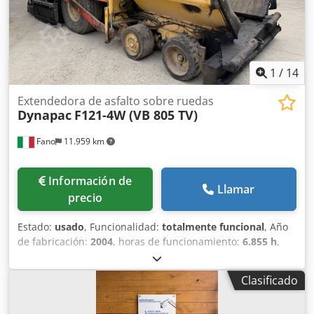
1
/
14
Extendedora de asfalto sobre ruedas
Dynapac
F121-4W (VB 805 TV)
Fano
11.959 km
Información de
Llamar
precio
Estado:
usado
, Funcionalidad:
totalmente funcional
, Año
de fabricación:
2004
, horas de funcionamiento:
6.855 h
,
Extendedora de asfalto sobre ruedas Dynapac F121-4W (VB
805 TV) Año 2004 Horas de trabajo: 6.855 Crjdpfxjzr Ex Hs
Clasificado
Afdof Ancho de trabajo regulable de 2,55 a 5 metros Peso
operativo: 17.000 kg Motor Cummins 6B5.9-150, 112 kW