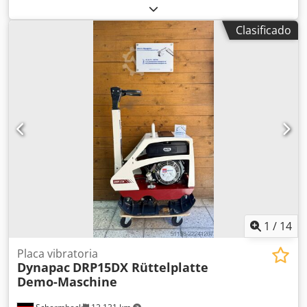
de trabajo de aproximadamente 2 metros. El tren de
conservadas (G) PM * Nivel para la plancha * Soportes
rodaje aún tiene al menos un 80% de vida útil. Sistema de
para la inclinación lateral de Moba * Soportes para el
Clasificado
control láser Moba preinstalado, pero no incluido en la
sensor de altura MobaGrade 1x * Medición del ancho de la
venta. Se vende únicamente debido a la adquisición de un
plancha * LightAssist (plancha) * DYNAPLUS12 ----Número
equipo nuevo. No presenta defectos técnicos. Codpfxjzkvd
de vehículo 12111. Salvo errores y venta previa.
Do Afdsrf
1
/
14
Placa vibratoria
Dynapac
DRP15DX Rüttelplatte
Demo-Maschine