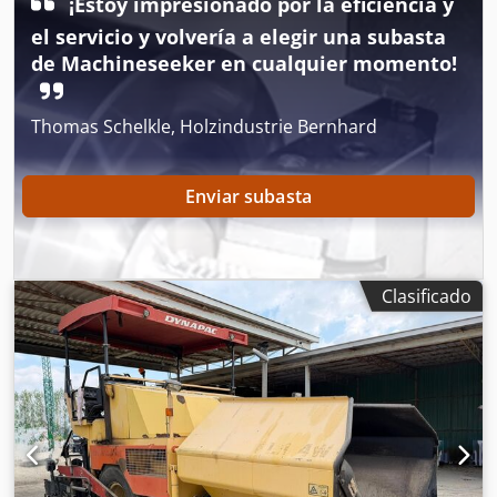
¡Estoy impresionado por la eficiencia y
MAN, MERCEDES, DAF, RENAULT, VOLVO, SCANIA, CON
el servicio y volvería a elegir una subasta
EQUIPOS CIFA, SERMAC, PUTZMEISTER; O MAQUINARIA DE
MOVIMIENTO DE TIERRAS CATERPILLAR, FIAT HITACHI,
de Machineseeker en cualquier momento!
KOMATSU
Thomas Schelkle, Holzindustrie Bernhard
Enviar subasta
Clasificado