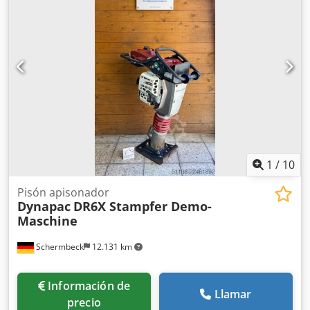
Buenas condiciones generales EVALUAMOS PERMUTAS DE
VEHÍCULOS DE TODAS LAS MARCAS, MAN, MERCEDES, DAF,
RENAULT, VOLVO, SCANIA, CON EQUIPOS CIFA, SERMAC,
PUTZMEISTER; O MAQUINARIA DE MOVIMIENTO DE
TIERRAS CATERPILLAR, FIAT HITACHI, KOMATSU
1
/
10
Pisón apisonador
Dynapac
DR6X Stampfer Demo-
Maschine
Schermbeck
12.131 km
Información de
Llamar
precio