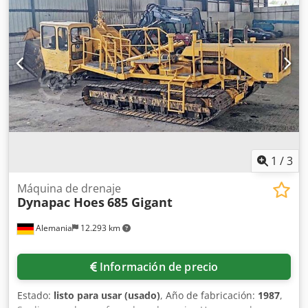
de compactación de 230 mm, tecnología de compactación
Dynapac, idéntica a la Bomag BT 60. Su socio de confianza
para tecnología de compactación y maquinaria de
construcción: Claudio Macagnino Baumaschinen &
Nutzfahrzeughandel GmbH ➡️ ¡Solicite información ahora y
asegúrese la máquina de demostración disponible de
inmediato! Si es necesario, podemos ofrecerle una visita
virtual de la máquina mediante una videollamada.
1
/
3
Máquina de drenaje
Dynapac Hoes
685 Gigant
Alemania
12.293 km
Información de precio
Estado:
listo para usar (usado)
, Año de fabricación:
1987
,