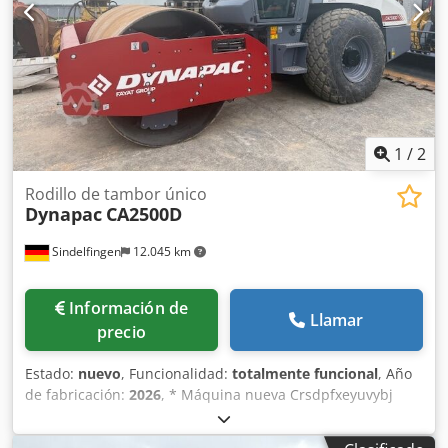
1
/
2
Rodillo de tambor único
Dynapac
CA2500D
Sindelfingen
12.045 km
Información de
Llamar
precio
Estado:
nuevo
, Funcionalidad:
totalmente funcional
, Año
de fabricación:
2026
, * Máquina nueva Crsdpfxeyuvybj
Afdef * Aire acondicionado * Control de tracción / Eco *
Sísmico * Motor Cummins F3.8 (100 kW – 135 CV) * Carga