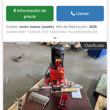
Información de
Llamar
precio
Estado:
como nuevo (usado)
, Año de fabricación:
2025
,
GANNOMAT "JUNIOR 323" MÁQUINA TALADRADORA DE
ESPIGA Y RANURADORA DE MARCOS Completamente
configurada en versión estándar según lista de precios
Clasificado
01/22/D con: - Portapinzas de precisión para pinzas ER 40,
Ø 3-26 mm. Incluye pinzas de Ø 10 / 13 / 16 / 20 - Motor de
1,5 kW, 2800 rpm - Ajuste de posición mediante contador
digital - Ajuste de posición en 2 niveles, neumático (0-100
mm) - Profundidad máxima de taladrado: 150 mm - Guía
de precisión con tope en pasos de 12 mm con: -
Posicionamiento central y ajuste lateral de 320 mm - 2
cilindros de sujeción de seguridad neumáticos - Sistema
de topes completo compuesto por: 1 tope central y 1 tope
para marcos extranchos 1 barra de tope redonda de
aproximadamente 850 mm de largo (invertible de
izquierda a derecha) 2 topes abatibles - Dispositivo para
taladro ranurador abatible con 2 levas de programa (400V,