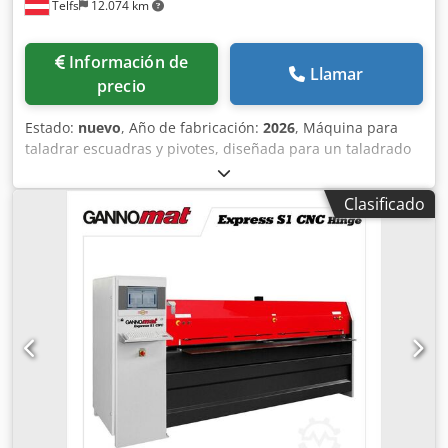
Telfs
12.074 km
Información de
Llamar
precio
Estado:
nuevo
, Año de fabricación:
2026
, Máquina para
taladrar escuadras y pivotes, diseñada para un taladrado
preciso y eficiente de elementos de ventanas. Cjdpfxedx R
Hcj An Esrf Breve descripción: • Juego de accesorios para
Clasificado
taladrar escuadras. • Plantilla de taladrado según
fabricante (por ejemplo, G-U, Roto, Maco, Siegenia Aubi,
Winkhaus... y otros fabricantes). • Juego de accesorios para
taladrar pivotes. • Caja de engranajes de taladrado de
precisión, robusta, fabricada por GANNOMAT.