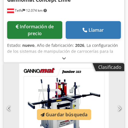
Telfs
12.074 km
Información de
Llamar
precio
Estado:
nuevo
, Año de fabricación:
2026
, La configuración
de los sistemas de manipulación de carrocerías para la
creación de una línea de montaje de carrocerías manual,
semiautomática o totalmente automática se realiza
Clasificado
siempre según los requisitos del cliente. Crjdpfx Ajdx R D
Dsn Eof Estaremos encantados de explicarle en una
conversación personal cómo las líneas de montaje de
carrocerías pueden facilitar su trabajo, reducir los tiempos
de preparación y aumentar la capacidad de producción.
Guardar búsqueda