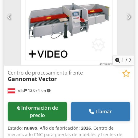
inserción de bisagras controlada por CNC para alta
capacidad. • Flexibilidad gracias al control CNC. • Unidades
de taladrado masivas y robustas de GANNOMAT. • Matriz
de inserción de acero para una larga vida útil. • Taladrado
de madera maciza con motor estándar de 1,5 kW. Crjdodx
A U Hjpfx An Eef • Control de seguridad con detector de
metales (opcional).
1
/
2
Centro de procesamiento frente
Gannomat
Vector
Telfs
12.074 km
Información de
Llamar
precio
Estado:
nuevo
, Año de fabricación:
2026
, Centro de
mecanizado CNC para puertas de muebles y frentes de