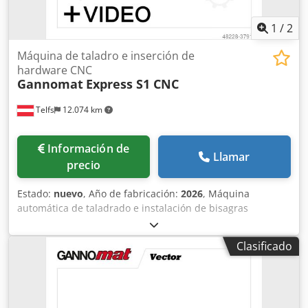
1
/
2
Máquina de taladro e inserción de
hardware CNC
Gannomat
Express S1 CNC
Telfs
12.074 km
Información de
Llamar
precio
Estado:
nuevo
, Año de fabricación:
2026
, Máquina
automática de taladrado e instalación de bisagras
controlada por CNC, con depósito para el procesamiento
automático de bisagras y placas de montaje. Robustez,
Clasificado
durabilidad y facilidad de uso son las características
distintivas de nuestras máquinas automáticas de
taladrado e instalación controladas por CNC. Breve
descripción: • Máquina automática de taladrado e