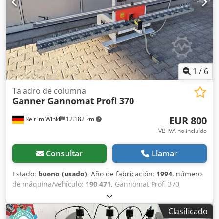
1
/
6
Taladro de columna
Ganner Gannomat
Profi 370
EUR 800
Reit im Winkl
12.182 km
VB IVA no incluído
Consultar
Llamar
Estado:
bueno (usado)
, Año de fabricación:
1994
, número
de máquina/vehículo:
190 471
, Gannomat Profi 370
máquina perforadora para manillas Máquina perforadora
para realizar el montaje vertical de hojas y el taladrado del
Clasificado
orificio para manillas desde la parte trasera. - Unidad de