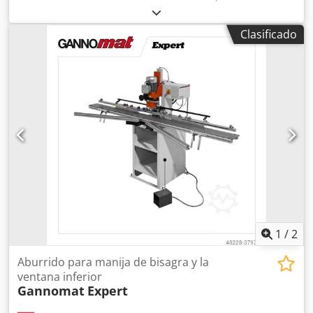
insertadora de espigas Ganner Selekta 252 Csdpjycf Iksfx
An Eerf Año de fabricación: 2009
Clasificado
1
/
2
Aburrido para manija de bisagra y la
ventana inferior
Gannomat
Expert