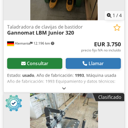
1
/
4
Taladradora de clavijas de bastidor
Gannomat
LBM Junior 320
EUR 3.750
Alemania
12.196 km
precio fijo IVA no incluído
Consultar
Llamar
Estado:
usado
, Año de fabricación:
1993
, Máquina usada
Año de fabricación: 1993 Equipamiento y datos técnicos:
Portabrocas de 2 mordazas hasta 20 mm de diámetro de
vástago Ajuste de posición neumático en 2 niveles 0-100
Clasificado
mm Profundidad máxima de perforación: 150 mm Guía
dentada de precisión de 12 mm Posicionamiento y ajuste
transversal centrados 2 cilindros neumáticos de sujeción
de seguridad Motor: 1,5 kW Revoluciones: 2800 rpm
Dispositivo de taladrado de ranuras largas abatible con 2