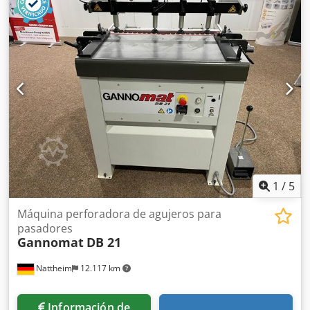
taladrado regulable en altura y profundidad (altura con
contador) - Cilindro neumático para la sujeción de la pieza
durante el taladrado - Mesa de rodillos para apoyo de la
pieza - Topes abatibles para mecanismos con posición fija
de la empuñadura - Tope de centrado para mecanismos
con posición variable de la empuñadura - Pedal para el
ciclo de trabajo Crjdpfx Ansy Ad Haj Ejf - Dispositivo de
desplazamiento Máquina bien mantenida, de
funcionamiento fiable y probado. Ver datos en la placa de
características. Se puede probar en el lugar. Para
cualquier consulta, no dude en contactarnos.
1
/
5
Máquina perforadora de agujeros para
pasadores
Gannomat
DB 21
Nattheim
12.117 km
Información de