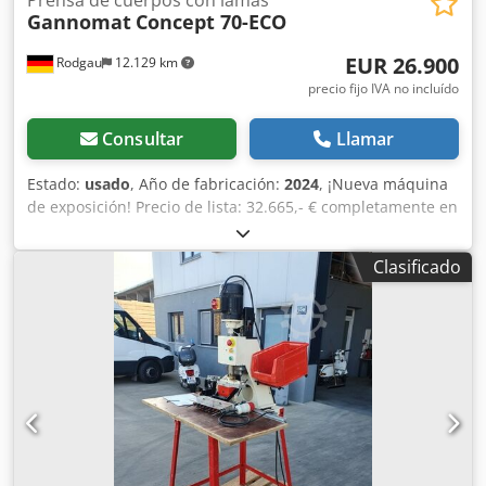
Prensa de cuerpos con lamas
Gannomat
Concept 70-ECO
EUR 26.900
Rodgau
12.129 km
precio fijo IVA no incluído
Consultar
Llamar
Estado:
usado
, Año de fabricación:
2024
, ¡Nueva máquina
de exposición! Precio de lista: 32.665,- € completamente en
versión estándar con: Marco robusto y sin torsión de
acero, en construcción soldada y atornillada. Viga
Clasificado
prensadora de lamas SUPERIOR con 6 elementos, viga
prensadora de lamas LATERAL con 5 elementos. Sistema
de compensación de tolerancia en la viga prensadora de
lamas (sistema Ganner) para uniones de cuerpos de
mueble firmemente prensadas y selladas. Superficies de
contrapresión (pared lateral, base) son paneles de apoyo
continuos, recubiertos, de 38 mm de grosor. Superficie de
prensado continua con altura de 95 mm en la viga
prensadora vertical inferior. Ajuste electromotriz de ambas
vigas prensadoras mediante husillos de rosca trapezoidal