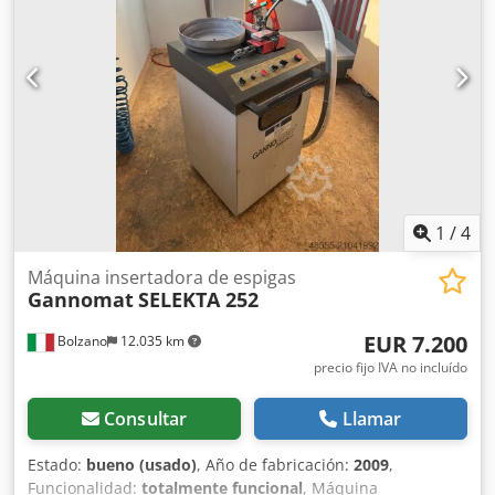
mm; Altura mín: 150 mm, máx: 1400 mm; Profundidad: 700
mm; Peso: aprox. 1800 kg. Dimensiones netas: (Largo x
Ancho x Alto) 3,45 m x 0,95 m x 2,30 m. Conexión eléctrica:
400V, 3Ph, 50Hz (3,2 kVA, 16A). Equipamiento adicional:
Velocidad rápida de desplazamiento, para
posicionamiento rápido de las vigas prensadoras,
controlado por detección automática de piezas mediante
sensores en las vigas, velocidad de prensado 5 / 10 / 25
mm/seg y velocidad rápida de desplazamiento 50 mm/seg;
los sensores pueden desactivarse para el prensado de
1
/
4
piezas especiales. 1 juego de patas para la máquina
(altura de trabajo 500 mm). Ubicación: Codpfx Anouf Hx Ho
Máquina insertadora de espigas
Esrf
Gannomat
SELEKTA 252
EUR 7.200
Bolzano
12.035 km
precio fijo IVA no incluído
Consultar
Llamar
Estado:
bueno (usado)
, Año de fabricación:
2009
,
Funcionalidad:
totalmente funcional
, Máquina