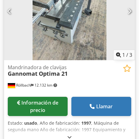
levas de programa Peso de la máquina aprox. 310 kg
Dimensiones de la máquina (An x Pr x Al): 1100 x 1100 x
1500 mm (sin tope) Disponibilidad: a corto plazo Credpfxjw
I Uy Tj An Ejf Ubicación: Röllbach
1
/
3
Mandrinadora de clavijas
Gannomat
Optima 21
Röllbach
12.132 km
Información de
Llamar
precio
Estado:
usado
, Año de fabricación:
1997
, Máquina de
segunda mano Año de fabricación: 1997 Equipamiento y
datos técnicos: - Número de husillos de taladrado: 21 uds.