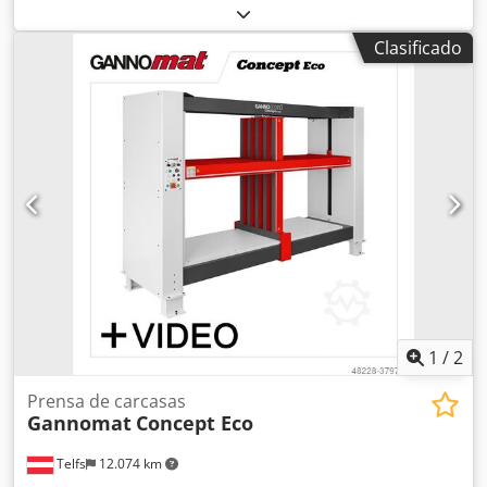
cajones. Crodpfx Ansdx A U Ij Eef Máquina de proceso
continuo para taladrar, taladrar e insertar herrajes,
Clasificado
realizar ranuras y fresados. Breve descripción: • Centro de
mecanizado de frentes controlado por CNC • Mecanizado
completo de puertas de muebles y frentes de cajones •
Sistema de control de la longitud y el ancho de las piezas
1
/
2
Prensa de carcasas
Gannomat
Concept Eco
Telfs
12.074 km