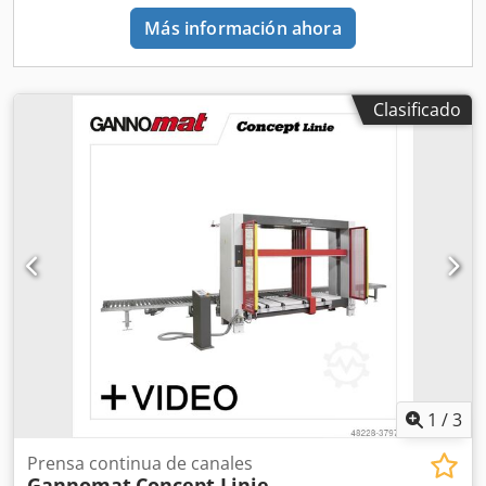
automática. • Funcionamiento sencillo mediante 6 botones
Más información ahora
separados para 8 secuencias de movimiento.
Clasificado
1
/
3
Prensa continua de canales
Gannomat
Concept Linie