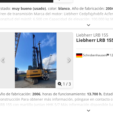
Estado:
muy bueno (usado)
, color:
blanco
, Año de fabricación:
200
Tren de transmisión Marca del motor: Liebherr Cedpfxjyhxbfe Acferf
Longitud del mástil: 6.500 cm Capacidad de elevación: 100.000 kg M
y estado Número de propietarios: 1 Estado técnico: muy bueno Est
adicional Condiciones de entrega: EXW Más información Póngase en
Liebherr LRB 155
obtener más información. = Otras opciones y accesorios = - Gancho 
Liebherr
LRB 15
Schrobenhausen
12
1
/
3
Año de fabricación:
2006
, horas de funcionamiento:
13.700 h
, Esta
construcción Para obtener más información, póngase en contact
LRB 155 con martillo Juntan HHK 5/7 Más información disponible baj
GmbH, Wilhelmshaven. Martillo Juntan HHK 5/7, año de fabricación 