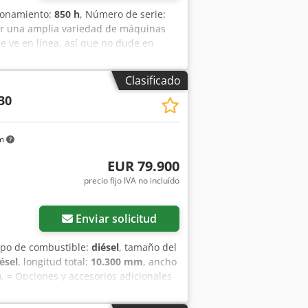
cionamiento:
850 h
, Número de serie:
ar una amplia variedad de máquinas
e ve en línea, así que no dude en
o. Todas nuestras máquinas están
d. ¿Necesita fotos? Contáctenos y se
Clasificado
francés, alemán, español y ruso.
30
iables.
km
EUR 79.900
precio fijo IVA no incluído
Enviar solicitud
tipo de combustible:
diésel
, tamaño del
ésel
, longitud total:
10.300 mm
, ancho
a
, = Opciones y accesorios adicionales
e fuerza (PTO) = Información adicional
dibujo de los neumáticos, lado