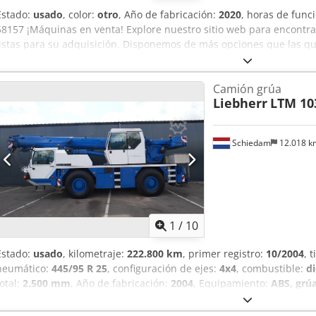
Estado:
usado
, color:
otro
, Año de fabricación:
2020
, horas de fun
58157 ¡Máquinas en venta! Explore nuestro sitio web para encontr
listas para su adquisición. Disponemos de más opciones que las qu
llamarnos o enviarnos un correo electrónico en cualquier moment
completamente revisadas y mantenidas para garantizar su fiabilida
Camión grúa
las enviaremos de inmediato. Le atendemos en neerlandés, inglés, 
Liebherr
LTM 10
Codexxxhuopfx Acfjrf Descubra nuestra amplia gama de máquinas f
Schiedam
12.018 
1
/
10
Estado:
usado
, kilometraje:
222.800 km
, primer registro:
10/2004
, 
neumático:
445/95 R 25
, configuración de ejes:
4x4
, combustible:
di
total:
2.500 mm
, Año de fabricación:
2004
, Equipamiento:
ABS, grú
= - Tracción en las cuatro ruedas - Reductora en los bujes - Toma d
= Tamaño de los neumáticos: 445/95 R 25 Eje delantero: Dirección; 