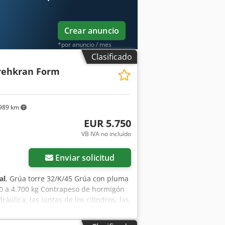
Crear anuncio
*por anuncio / mes
Clasificado
ehkran Form
989 km
EUR 5.750
VB IVA no incluído
Enviar solicitud
al
, Grúa torre 32/K/45 Grúa con pluma
0 a 4.700 kg Contrapeso de hormigón
áulica, las juntas de los cilindros, las
al de operación disponibles. Con