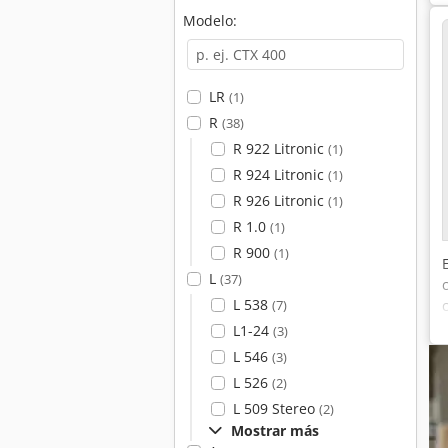
Modelo:
LR
(1)
R
(38)
R 922 Litronic
(1)
R 924 Litronic
(1)
R 926 Litronic
(1)
R 1.0
(1)
R 900
(1)
L
(37)
L 538
(7)
L1-24
(3)
L 546
(3)
L 526
(2)
L 509 Stereo
(2)
Mostrar más