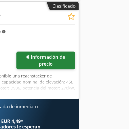
Clasificado
5
m
Información de
precio
ponible una reachstacker de
 capacidad nominal de elevación: 45t,
motor: D936, potencia del motor: 270kW,
/h, altura máxima de elevación:
lamiento (1ª fila): 6 contenedores,
rox. 4500mm/6500mm/5850mm, peso:
ada de inmediato
ible la inspección in situ. Credoy
 EUR 4,49
*
radores
le esperan