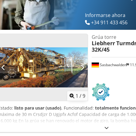
Informarse ahora
+34 911 433 456
Grúa torre
Liebherr
Turmdr
32K/45
Sasbachwalden
11.
1
/
9
Estado:
listo para usar (usado)
, Funcionalidad:
totalmente funcion
máxima de 30 m Crsdjzr D Ugjpfx Acfof Capacidad de carga de 1.00
16.000 kg En la grúa se han renovado el motor de giro, la bomba hidr
mangueras, los cables y los contactores. Lista de repuestos y manu
mando a distancia.