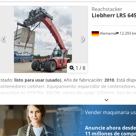
Reachstacker
Liebherr
LRS 64
Alemania
12.293 k
1
/
8
Estado:
listo para usar (usado)
, Año de fabricación:
2010
, Está dis
contenedores Liebherr. Equipamiento: esparcidor de contenedores,
capacidad en 2ª/3ª fila: 35t/18t, centro de carga: 2250mm, tipo de 
número de cilindros: 6, velocidad máxima de desplazamiento: 25km
16000mm, alcance horizontal máximo: 7250mm, altura máxima de api
radio de giro: aprox. 10m. Dimensiones de la máquina L/A/H: ap
Vender maquinaria us
aprox. 71t, horas de motor: 6077h. Documentación disponible. Es pos
Duqxspfx Acfef
Anuncie ahora desde
11 millones de comp