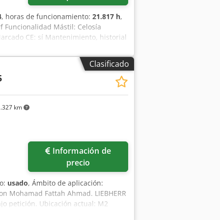
4
, horas de funcionamiento:
21.817 h
,
 Funcionalidad Mástil: Celosía
arcado CE: sí Mantenimiento, historial
ado visual: muy bueno Información
 contacto con Christiaan Dekker para
Clasificado
de carga inferior
5
.327 km
Información de
precio
do:
usado
, Ámbito de aplicación:
o con Mohamad Fattah Ahmad. LIEBHERR
o petición. Ubicación actual: M2
2002. Cjdpfx Acjh Ty Akeforf