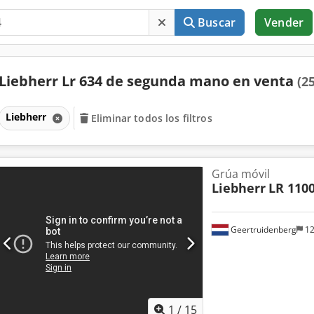
Buscar
Vender
Liebherr Lr 634 de segunda mano en venta
(2
Liebherr
Eliminar todos los filtros
Grúa móvil
Liebherr
LR 110
Geertruidenberg
12
1
/
15