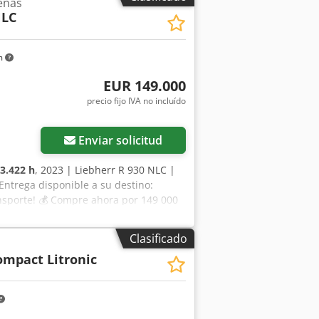
enas
NLC
m
EUR 149.000
precio fijo IVA no incluído
Enviar solicitud
3.422 h
, 2023 | Liebherr R 930 NLC |
ntrega disponible a su destino:
ansporte! 💰 Compre ahora por 149 000
r una tarifa asequible (sujeto a
puntos de inspección, 64 aprobados ✅,
Clasificado
: Excavadora de oruga en buen estado de
ompact Litronic
 no se detectaron otros problemas
cción completa, fotos adicionales o un
ente para buscar más detalles en línea.
exhaustiva realizada por profesionales