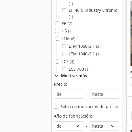
(1)
LH 40 C Industry Litronic
(1)
PR
(7)
HS
(7)
LTM
(6)
LTM 1050-3.1
(2)
LTM 1040-2.1
(1)
LCS
(4)
LCS 700
(1)
Mostrar más
Precio:
-
Solo con indicación de precio
Torre Grua
Grúa De Torre
Liebherr Grúas
Año de fabricación:
-