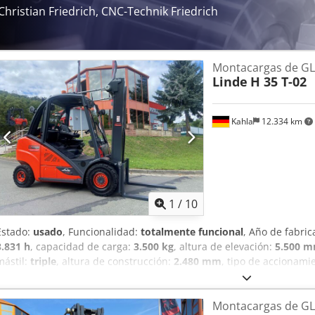
Christian Friedrich, CNC-Technik Friedrich
Montacargas de G
Linde
H 35 T-02
Kahla
12.334 km
1
/
10
Estado:
usado
, Funcionalidad:
totalmente funcional
, Año de fabric
3.831 h
, capacidad de carga:
3.500 kg
, altura de elevación:
5.500 
mástil:
triple
, altura de construcción:
2.480 mm
, tipo de accionami
gas licuado (GLP) Clase ISO: ISO Clase 3 = 2.500 - 4.999 kg Dodpjymt
Estado técnico: muy bueno Tipo de neumáticos delanteros: Supere
Montacargas de G
delanteros: 27x10-12 Estado de neumáticos delanteros: 60 - 80% Ti