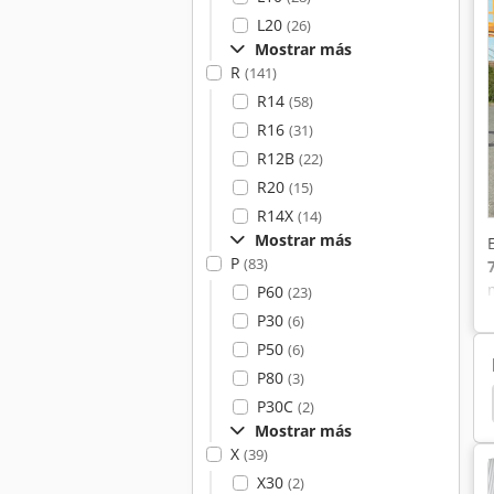
L20
(26)
Mostrar más
R
(141)
R14
(58)
R16
(31)
R12B
(22)
R20
(15)
R14X
(14)
Mostrar más
P
(83)
P60
(23)
P30
(6)
P50
(6)
P80
(3)
Eléctrica
Kalmar
Kalmar Tractor
Ruedas
P30C
(2)
Mostrar más
X
(39)
X30
(2)