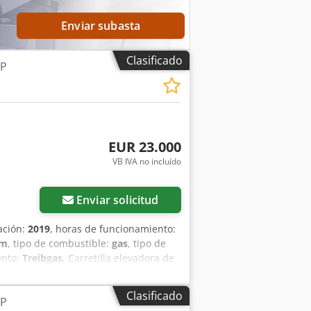
Enviar subasta
Clasificado
LP
EUR 23.000
VB IVA no incluído
Enviar solicitud
ación:
2019
, horas de funcionamiento:
mm
, tipo de combustible:
gas
, tipo de
ento:
Treibgas
, Carretilla elevadora de
whsfx Aa Deck Tipo de mástil: Triplex
lástico Tamaño de neumáticos
Clasificado
LP
po de neumáticos traseros: