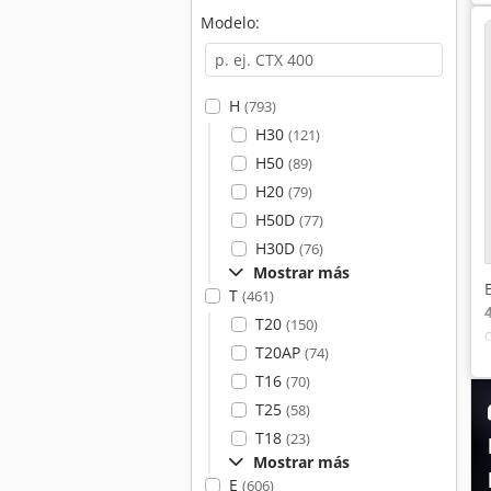
Modelo:
H
(793)
H30
(121)
H50
(89)
H20
(79)
H50D
(77)
H30D
(76)
Mostrar más
T
(461)
T20
(150)
T20AP
(74)
T16
(70)
T25
(58)
T18
(23)
Mostrar más
E
(606)