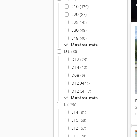
E16
(170)
E20
(87)
E25
(70)
E30
(48)
E18
(40)
Mostrar más
D
(500)
D12
(23)
D14
(10)
D08
(9)
D12 AP
(7)
D12 SP
(7)
Mostrar más
L
(296)
L14
(81)
L16
(58)
L12
(57)
L10
(28)