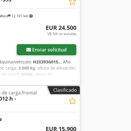
/West
12.101 km
EUR 24.500
VB IVA no incluído
Enviar solicitud
áquina/vehículo:
H2X393G015..
, Año
de carga:
3.500 kg
, altura de elevación:
o de mástil:
triple
, altura de
iento:
Treibgas
, Carretilla elevadora de
ase ISO: Clase ISO 3 = 2.500 - 4.999 kg
Clasificado
a de carga frontal
uncional Dcedoy Hmywspfx Aa Dsk
012 h -
maciza Estado de neumáticos
ado de neumáticos traseros: Nuevos
la,
EUR 15.900