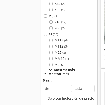
X35
(2)
X25
(1)
V
(36)
V10
(12)
V08
(2)
M
(20)
MT15
(6)
MT12
(5)
M25
(2)
MM10
(1)
ML10
(1)
Mostrar más
Mostrar más
Precio:
-
Solo con indicación de precio