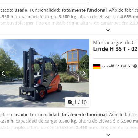
Estado:
usado
, Funcionalidad:
totalmente funcional
, Año de fabric
6.950 h
, capacidad de carga:
3.500 kg
, altura de elevación:
4.655 
combustible:
gas
, tipo de mástil:
triple
, altura de construcción:
2.2
mm
, tipo de accionamiento:
Treibgas
, Carretilla elevadora de comb
2500 - 4999 kg Tipo de mástil: tríplex Estado técnico: muy bueno Ne
Montacargas de G
superelástico Estado de los neumáticos delanteros: 80-100% Neumáti
Linde
H 35 T - 02
Estado de los neumáticos traseros: 80-100% Descripción: revisada en
certificado de seguridad, pintura nueva Desplazador lateral, dispos
Aozhp Iwsa Deck 3.ª válvula, 4.ª válvula, faro de trabajo trasero, far
Kahla
12.334 km
techo, parabrisas, cabina semicerada, elevación total, certificado CE
1
/
10
Estado:
usado
, Funcionalidad:
totalmente funcional
, Año de fabric
5.278 h
, capacidad de carga:
3.500 kg
, altura de elevación:
5.500 
mástil:
triple
, altura de construcción:
2.490 mm
, longitud de la hor
accionamiento:
Treibgas
, Carretilla elevadora a gas Djdpfeymtw Usx