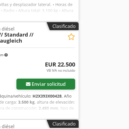
llas y desplazador lateral. • Horas de
 Radio • Altura total: 3.100 kg • Altura
: 4.900 kg • Longitud de las horquillas:
a/horquilla reversible • Desplazador
Clasificado
 diésel
acizos ¡Salvo error u omisión!
// Standard //
baugleich
 km
EUR 22.500
VB IVA no incluído
ás fotos
Enviar solicitud
áquina/vehículo:
H2X393X00428
, Año
de carga:
3.500 kg
, altura de elevación:
tura de construcción:
2.480 mm
, tipo de
tidor: H2X393X00428 Dedpfowzzr Dox Aa
te funcional Estado técnico: bueno
Clasificado
 diésel
ras de servicio: 4094 El equipo se