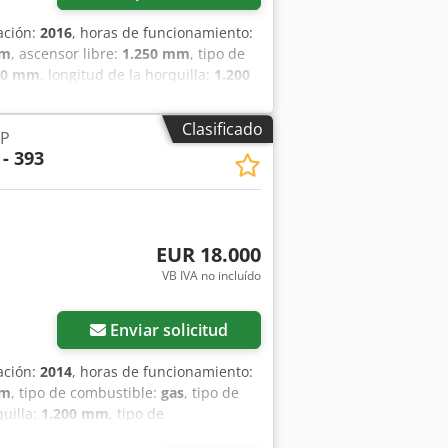
ación:
2016
, horas de funcionamiento:
mm
, ascensor libre:
1.250 mm
, tipo de
00 mm
, longitud de la horquilla:
1.200
ustión interna Clase ISO: Clase ISO 3 =
umáticos delanteros, tipo:
Clasificado
LP
cos traseros, tipo: superelástico
 - 393
 el taller, nueva inspección y
itivo de ajuste de horquillas, Dsdpfx
o de trabajo delantero, cubierta del
.
EUR 18.000
VB IVA no incluído
Enviar solicitud
ación:
2014
, horas de funcionamiento:
mm
, tipo de combustible:
gas
, tipo de
quilla:
1.200 mm
, tipo de
 Aa Djck Clase ISO: ISO clase 3 = 2.500