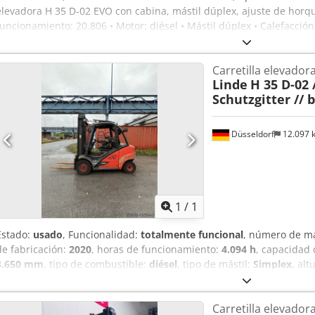
elevadora H 35 D-02 EVO con cabina, mástil dúplex, ajuste de horqui
funcionamiento: 20.806 • Motor: diésel • Mástil dúplex • Calefacción •
de elevación: 3.050 kg • Capacidad de carga: 3.500 kg • Peso en vacío
1200 mm Dcodpfx Aezmdd Rja Dsk • Conexiones hidráulicas para pal
Carretilla elevadora
lateral • Ajuste de horquillas • Neumáticos (delanteros/traseros): m
Linde
H 35 D-02 
Schutzgitter // 
Düsseldorf
12.097
Pedir m
1
/
1
Estado:
usado
, Funcionalidad:
totalmente funcional
, número de m
de fabricación:
2020
, horas de funcionamiento:
4.094 h
, capacidad 
3.650 mm
, tipo de combustible:
diésel
, tipo de mástil:
Simplex
, al
accionamiento:
Diesel
, Carretilla elevadora diésel Número de bas
Deck Tipo de mástil: Estándar Estado: Lista para operar y totalmen
Carretilla elevadora
Descripción: Linde H 35 D -02 Nº: R0583 Año de fabricación: 2020 Ho