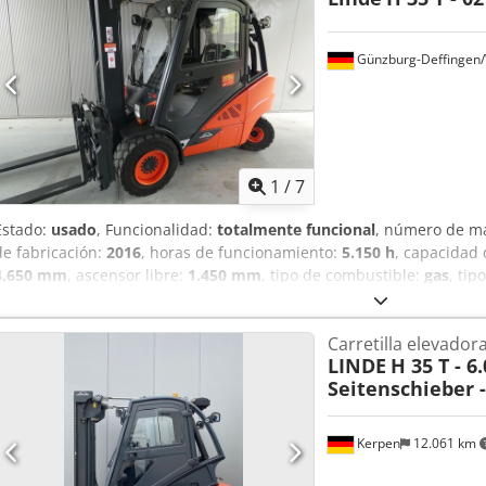
trasera
Günzburg-Deffingen
1
/
7
Estado:
usado
, Funcionalidad:
totalmente funcional
, número de m
de fabricación:
2016
, horas de funcionamiento:
5.150 h
, capacidad 
4.650 mm
, ascensor libre:
1.450 mm
, tipo de combustible:
gas
, tip
construcción:
2.200 mm
, peso en vacío:
5.340 kg
, tipo de accionam
gas (GLP) Número de bastidor: H2X393G015.. Centro de carga: 500 Cl
Carretilla elevador
Tipo de mástil: Triplex Estado: Lista para usar y completamente f
LINDE
H 35 T - 6.
Estado técnico: muy bueno Tipo de neumáticos delanteros: Goma 
Seitenschieber -
delanteros: Nuevos Tipo de neumáticos traseros: Goma maciza Est
Desplazador lateral, posicionador de horquillas, 3ª válvula, 4ª válvu
Kerpen
12.061 km