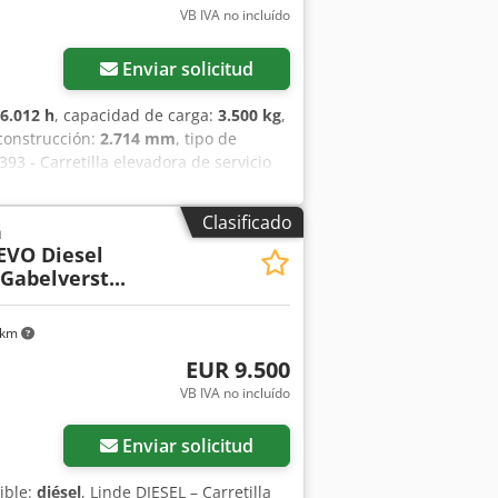
VB IVA no incluído
Enviar solicitud
6.012 h
, capacidad de carga:
3.500 kg
,
 construcción:
2.714 mm
, tipo de
 393 - Carretilla elevadora de servicio
 listo para usar. Servicio actual
ealizada. 6.012 horas de funcionamiento
Clasificado
a
orte con tablero de escritura Espejos
 EVO Diesel
ción con 2 pedales 2 luces de trabajo
Gabelverst...
Mástil estándar Operación del joystick
.950 mm Altura: 2.714 mm Carrera
5 x 45 mm Horquillas - otras longitudes
 km
Neumáticos delanteros 70% Neumático
EUR 9.500
antía.
VB IVA no incluído
Enviar solicitud
ible:
diésel
, Linde DIESEL – Carretilla