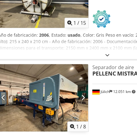
1
/
15
Año de fabricación:
2006
, Estado:
usado
, Color: Gris Peso en vacío:
alto): 215 x 240 x 210 cm - Año de fabricación: 2006 - Documentación
Dimensiones para el transporte: 2150 mm x 2400 mm x 2100 mm (larg
transporte [kg]: 2000 kg - Paquetes para el transporte [unidades]: 1
indicado no incluye el IVA IVA/Régimen de recargo del IVA: IVA ded
Separador de aire
aceptación de vehículos usados posibles en cualquier momento para
PELLENC
MISTRA
Crodpfszry N Tjx Ag Hof Yorick Diebels
Jülich
12.051 km
1
/
8