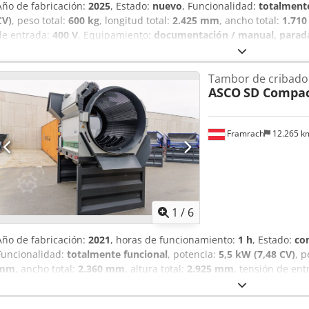
Año de fabricación:
2025
, Estado:
nuevo
, Funcionalidad:
totalmente
CV)
, peso total:
600 kg
, longitud total:
2.425 mm
, ancho total:
1.71
de entrada:
400 V
, Equipamiento:
documentación / manual, parada
características disponible
, La innovadora criba de tambor móvil d
uso versátil. Gracias a sus alturas ajustables, permite un transporte
Tambor de cribado
usuario. Ya sea alimentación manual del material o mediante excav
ASCO
SD Compac
materiales húmedos y pegajosos se procesan sin esfuerzo. Los mate
largo de todo el tambor, mientras que el sobre-tamaño se expulsa 
FLEXIBLE Y POTENTE! Descubra con la ASCO®Screen SD Mini la combi
Framrach
12.265 
rendimiento y robustez para sus requerimientos individuales de cr
infinitamente variable - Sentido de giro del tambor ajustable Cedp
tambor - Diversas configuraciones de tambor - Soluciones específic
Tambor cilíndrico con cepillo de limpieza - Ángulo de cribado ajust
1
/
6
Año de fabricación:
2021
, horas de funcionamiento:
1 h
, Estado:
co
Funcionalidad:
totalmente funcional
, potencia:
5,5 kW (7,48 CV)
, p
mm
, ancho total:
2.360 mm
, altura total:
2.925 mm
, tensión de en
documentación / manual, parada de emergencia, placa de caracter
– Tambor de cribado con tecnología innovadora y máxima flexibili