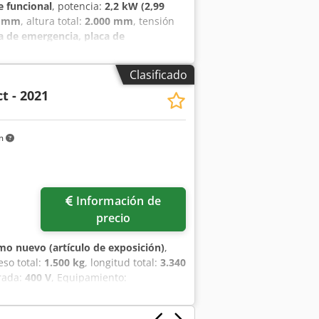
 funcional
, potencia:
2,2 kW (2,99
0 mm
, altura total:
2.000 mm
, tensión
 de emergencia, placa de
e ASCO®Screen: robusta, compacta y de
 sencillo y una operación fácil para el
Clasificado
adora y cinta transportadora, incluso
t - 2021
riales cribados se descargan a lo
por una rampa trasera. ¡MÓVIL,
nación perfecta de flexibilidad,
km
ibado. - Velocidad del tambor
ew R Tkcefx Ag Horf - Cambio rápido de
as para el perforado del tambor -
able
Información de
precio
mo nuevo (artículo de exposición)
,
eso total:
1.500 kg
, longitud total:
3.340
trada:
400 V
, Equipamiento:
ísticas disponible
, ASCO SD Compact
dad La ASCO SD Compact es un potente