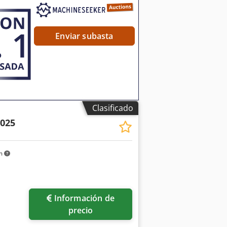
de CSR Clasificación de residuos
Enviar subasta
Clasificado
2025
km
Información de
precio