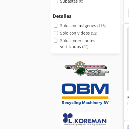
Subastas
(0)
 De Tambor
Separador Magnetico
Magnetico
Detalles
Solo con imágenes
(116)
Solo con videos
(52)
Sólo comerciantes
verificados
(22)