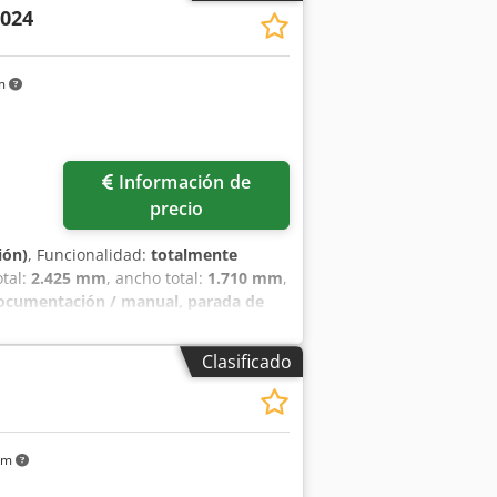
2024
 aumentar la productividad.
nto: hasta 150 t/h para máxima
ión de materiales precisa - Estructura
km
sencilla: hasta 3 m de ancho de cuchara
mantenimiento mínimo requerido Datos
- Altura de alimentación: 2,46 m -
encia: 2 × 1,5 kW (400 V) - Ancho
Información de
precio
ión)
, Funcionalidad:
totalmente
otal:
2.425 mm
, ancho total:
1.710 mm
,
ocumentación / manual, parada de
iba de tambor móvil de ASCO®Screen:
s, permite un transporte sencillo y una
Clasificado
terial o mediante excavadora y cinta
n sin esfuerzo. Los materiales
el sobre-tamaño se expulsa por una
TE! Descubra con la ASCO®Screen SD
km
ez para sus requerimientos
ble - Sentido de giro del tambor