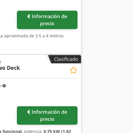
tambor - Soluciones específicas para el
Ángulo de cribado ajustable
Información de
precio
ga aproximada de 3,5 a 4 metros.
Clasificado
o
wo Deck
km
Información de
precio
 funcional
, potencia:
0,75 kW (1,02