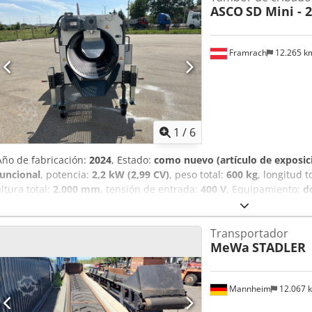
ASCO
SD Mini - 
arena, ayudando a las empresas a ahorrar tiempo, reducir costes y
Características principales: Crjdpfx Agowyt U Ij Hof - Alto rendimie
eficiencia - Amplia superficie de cribado: 12,8 m² para una separac
Framrach
12.265 
de acero robusta: para durabilidad y vida útil prolongada - Carga 
(cargadoras sobre ruedas y excavadoras) - Diseño fácil de usar: 
técnicos: - Ancho (B): 3,62 m - Largo (L): 2,41 m - Altura (H): 2,85 m 
Superficie de cribado: 12,8 m² - Caudal máximo (Qmax): 150 t/h - Pot
máximo de cucharón: 3,0 m - Peso: 2.457 kg
1
/
6
Año de fabricación:
2024
, Estado:
como nuevo (artículo de exposic
funcional
, potencia:
2,2 kW (2,99 CV)
, peso total:
600 kg
, longitud t
altura total:
2.000 mm
, tensión de entrada:
400 V
, Equipamiento:
d
emergencia, placa de características disponible
, La innovadora cr
robusta, compacta y de uso versátil. Gracias a sus alturas ajustable
Transportador
operación fácil para el usuario. Ya sea alimentación manual del ma
MeWa
STADLER
transportadora, incluso materiales húmedos y pegajosos se procesa
cribados se descargan a lo largo de todo el tambor, mientras que 
rampa trasera. Crjdpfx Ajw R Taqeg Hsf ¡MÓVIL, FLEXIBLE Y POTEN
Mannheim
12.067 
Mini la combinación perfecta de flexibilidad, rendimiento y robust
individuales de cribado. - Velocidad del tambor infinitamente varia