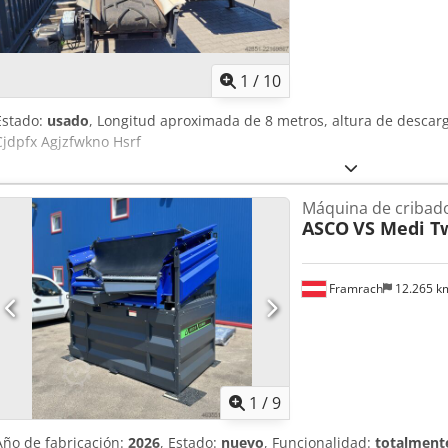
ajustable - Cambio rápido de tambor - Diversas configuraciones de 
perforado del tambor - Tambor cilíndrico con cepillo de limpieza - 
1
/
10
Estado:
usado
, Longitud aproximada de 8 metros, altura de descar
Cjdpfx Agjzfwkno Hsrf
Máquina de cribad
ASCO
VS Medi T
Framrach
12.265 
1
/
9
Año de fabricación:
2026
, Estado:
nuevo
, Funcionalidad:
totalmente