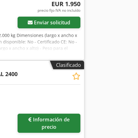
EUR 1.950
precio fijo IVA no incluído
Enviar solicitud
 2.000 kg Dimensiones (largo x ancho x
 disponible: No - Certificado CE: No -
o x ancho x alto) - Peso para el
 Información financiera IVA: El precio
ucible para empresas Entrega y
Clasificado
 todos los productos de la industria
L 2400
Información de
precio