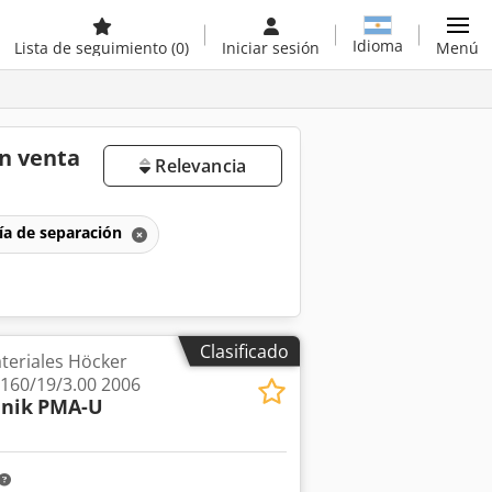
Idioma
Lista de seguimiento
(0)
Iniciar sesión
Menú
n venta
Relevancia
ía de separación
Clasificado
teriales Höcker
160/19/3.00 2006
hnik
PMA-U