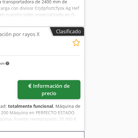
nta transportadora de 2400 mm de
ga con divisor Crjdpfoztcfyox Ag Hef
 nuestro taller especializado en D-
bricación: 2015
Clasificado
ación por rayos X
 km
Información de
precio
dad:
totalmente funcional
, Máquina de
CT 1200 Máquina en PERFECTO ESTADO
áquina. Fuente reemplazada: 35 000 €
adora reemplazada: 10 000 €
sificación de metales Cjdpfx Aoyy A