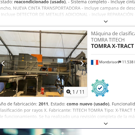
Estado:
reacondicionado (usado)
, - Sistema completo - Incluye ci
ancho, NUEVA CINTA TRANSPORTADORA - Incluye campana de descar
- Incluye DETECTOR DE METALES ADICIONAL - Incluye REPARACIÓN en
59329 WADERSLOH - Incluye DOCUMENTACIÓN COMPLETA Año de fa
Máquina de clasific
TOMRA TITECH
TOMRA
X-TRACT
Montbrison
11.538
1
/
11
Año de fabricación:
2011
, Estado:
como nuevo (usado)
, Funcionali
clasificación por rayos X. Fabricante: TITECH TOMRA Tipo: X-TRA
de funcionamiento. Se ha realizado una revisión completa de la m
Se han reemplazado todos los sensores: 29 000 € Banda transport
Aplicaciones: Clasificación de plásticos bromados en flujos D3E Cla