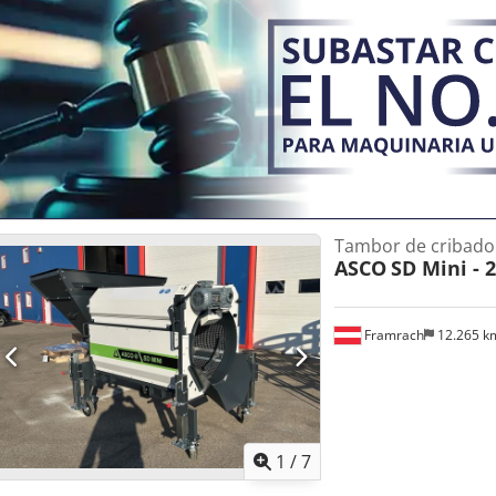
Uwjg Hjrf Clasificación de madera, vidrio y PVC para la fabricación 
orgánicos
Tambor de cribado
ASCO
SD Mini - 
Framrach
12.265 
1
/
7