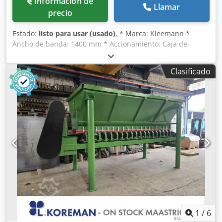
Información de
Llamar
precio
Estado:
listo para usar (usado)
, * Marca: Kleemann *
Ancho de banda: 1400 mm * Accionamiento: Caja de
engranajes de 15 kW Chsdpfx Ajywm Snsitsa * En stock: 1
unidad
Clasificado
1
/
6