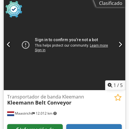
Clasificado
amortiguador de anillo • Diámetro exterior: Ø180 mm •
Longitud total: 565 mm • Peso: aprox. 27,75 kg •
Construcción en acero • Anillos amortiguadores de goma •
Con rodamientos Chodpfszcq Ucex Aitea • Extremos del eje
hexagonales Aplicación: • Transportadores de banda •
Minas • Canteras de grava • Canteras de piedra • Fábricas
de cemento • Plantas de reciclaje • Transporte de
materiales a granel y agregados Estado: • Nuevo –
almacenado • Sin uso • Puede presentar pequeñas marcas
de almacenamiento • Estado visual según las fotos
Incluido: • 1 rodillo amortiguador de anillo Ø180 mm,
L=565 mm El precio corresponde a 1 unidad.
1
/
5
Transportador de banda Kleemann
Kleemann
Belt Conveyor
Maastricht
12.012 km