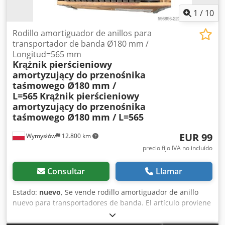
1
/
10
Rodillo amortiguador de anillos para
transportador de banda Ø180 mm /
Longitud=565 mm
Krążnik pierścieniowy
amortyzujący do przenośnika
taśmowego Ø180 mm /
L=565
Krążnik pierścieniowy
amortyzujący do przenośnika
taśmowego Ø180 mm / L=565
EUR 99
Wymysłów
12.800 km
precio fijo IVA no incluído
Consultar
Llamar
Estado:
nuevo
, Se vende rodillo amortiguador de anillo
nuevo para transportadores de banda. El artículo proviene
de un excedente de stock (almacenado), no ha sido
montado ni utilizado. Datos técnicos: • Tipo: rodillo