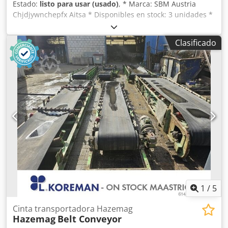
Estado:
listo para usar (usado)
, * Marca: SBM Austria
Chjdjywnchepfx Aitsa * Disponibles en stock: 3 unidades *
N.º 4: Longitud A-A = 21 000 mm, ancho de la banda:
1000 mm, transmisión: motorreductor de 7,5 kW. * N.º 6:
Clasificado
Longitud A-A = 12 600 mm, ancho de la banda: 800 mm,
transmisión: motorreductor de 5,5 kW. * N.º 7: Longitud A-
A = 18 000 mm, ancho de la banda: 800 mm, transmisión:
caja de engranajes de 7,5 kW.
1
/
5
Cinta transportadora Hazemag
Hazemag
Belt Conveyor