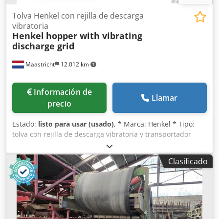
Tolva Henkel con rejilla de descarga
vibratoria
Henkel
hopper with vibrating
discharge grid
Maastricht
12.012 km
Información de
Llamar
precio
Estado:
listo para usar (usado)
, * Marca: Henkel * Tipo:
tolva con rejilla de descarga vibratoria y transportador
retráctil. * Dimensiones de la tolva: 4500 x 2400 x 1000 mm
* Dimensiones del transportador retráctil: A-A, longitud
Clasificado
7000 mm, anchura de la banda 1000 mm. * Transmisión:
caja de engranajes. * Dimensiones de la rejilla de
descarga: 4000 x 2600 mm * Transmisión: 2 motores de
vibración. Codpjzqdxvjfx Aitsha