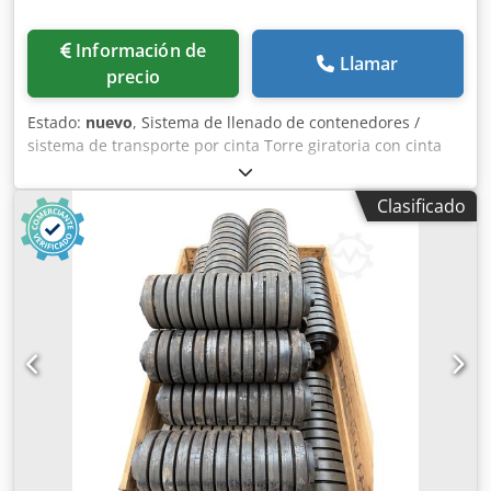
Información de
Llamar
precio
Estado:
nuevo
, Sistema de llenado de contenedores /
sistema de transporte por cinta Torre giratoria con cinta
transportadora de movimiento horizontal y
desplazamiento longitudinal sobre una estructura estable
Clasificado
galvanizada, montada sobre un cojinete giratorio. Incluye
cinta transportadora inclinada y cinta elevadora para el
llenado automático de tres contenedores de gran
capacidad. Control mediante PLC. Cinta distribuidora,
motorreductor de 2,2 kW / ancho de la cinta 900 mm,
distancia entre ejes 5500 mm. Accionamiento del anillo
giratorio: 0,6 kW. Accionamiento de rotación: +/- 90 grados.
Cedpfxjb Sp D Rs Aitoha Cinta inclinada, ancho de la cinta
600 mm / distancia entre ejes 4000 mm / accionamiento:
1,1 kW. Cinta elevadora, ancho de la cinta 600 mm /
distancia entre ejes 4700 mm / accionamiento: 1,1 kW.
Color según los deseos del cliente. Producto bajo pedido.
Precio e información adicional bajo petición.