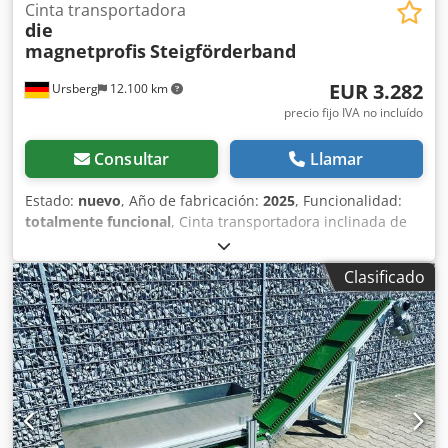
Cinta transportadora
die
magnetprofis
Steigförderband
EUR 3.282
Ursberg
12.100 km
precio fijo IVA no incluído
Consultar
Llamar
Estado:
nuevo
, Año de fabricación:
2025
, Funcionalidad:
totalmente funcional
, Cinta transportadora inclinada de
aluminio con subestructura Incluye patas ajustables y pies
de máquina para nivelar terrenos irregulares. - Altura de
Clasificado
alimentación: 300 mm - Alcance ascendente: 4.500 mm -
Altura de descarga: 3.000mm Ejecución: Construcción de
aluminio - Perfil doble reforzado 90x45mm - placa de
extracción de superficie completa Rodillo de arrastre +
rodillo deflector de acero S235 soldado y mecanizado
Ø100x520mm coronado, eje fijado con cojinetes de
inserción. Accionamiento: Motorreductor deslizante de
0,55 kW, velocidad 0,3-0,5 m/seg. Conexión 230/400V, 50Hz