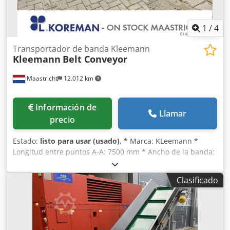
1
/
4
Transportador de banda Kleemann
Kleemann
Belt Conveyor
Maastricht
12.012 km
Información de
Llamar
precio
Estado:
listo para usar (usado)
, * Marca: KLeemann *
Longitud entre puntos A-A: 7500 mm * Ancho de la banda:
650 mm * Transmisión: unidad de engranajes de 7,5 kW
Codjywm Sbspfx Aitoha * Disponibles en stock: 1 unidad
Clasificado