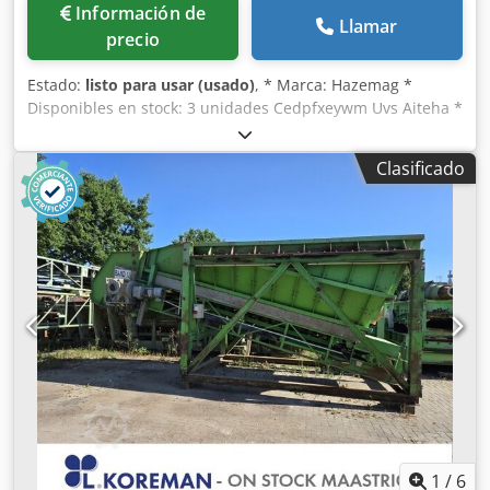
Información de
Llamar
precio
Estado:
listo para usar (usado)
, * Marca: Hazemag *
Disponibles en stock: 3 unidades Cedpfxeywm Uvs Aiteha *
Longitud entre puntos de apoyo: 12 000 mm, ancho de la
banda: 650 mm, motorización: 5,5 kW, motor eléctrico.
Clasificado
1
/
6