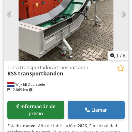
1
/
6
Cinta transportadora/transportador
RSS
transportbanden
Wijk bij Duurstede
12.069 km
Información de
Llamar
precio
Estado:
nuevo
, Año de fabricación:
2026
, Funcionalidad:
totalmente funcional
, Si busca una cinta transportadora