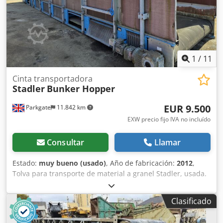
1
/
11
Cinta transportadora
Stadler
Bunker Hopper
EUR 9.500
Parkgate
11.842 km
EXW precio fijo IVA no incluído
Consultar
Llamar
Estado:
muy bueno (usado)
, Año de fabricación:
2012
,
Tolva para transporte de material a granel Stadler, usada.
Año 2012. Dimensiones: 10 m de largo x 2 m de ancho x 3
m de alto. Chsdpfx Aszqvdqoitoa Los laterales se pueden
Clasificado
retirar para dejar solo el transportador. En excelentes
condiciones. Accionamiento eléctrico con motor y caja de