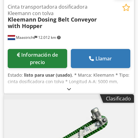
Cinta transportadora dosificadora
Kleemann con tolva
Kleemann
Dosing Belt Conveyor
with Hopper
Maastricht
12.012 km
Información de
Llamar
precio
Estado:
listo para usar (usado)
, * Marca: Kleemann * Tipo:
cinta dosificadora con tolva * Longitud A-A: 5000 mm,
ancho de cinta: 800 mm. (usado) Chedpfxey Tm Ibj Aitsa *
Accionamiento: reductor aprox. 4 kW. * Dimensiones de la
Clasificado
tolva: 4000 x 1800 x 1150 mm. (nuevo)