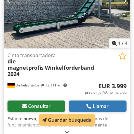
1
/
4
Cinta transportadora
die
magnetprofis
Winkelförderband
2024
EUR 3.999
Dinkelscherben
12.111 km
precio fijo IVA no incluído
Consultar
Llamar
Estado:
nuevo
, Año de fabricación:
2024
, horas de
Guardar búsqueda
funcionamiento:
10 h
, Funcionalidad:
totalmente
funcional
, número de máquina/vehículo:
WFB2500x2400
,