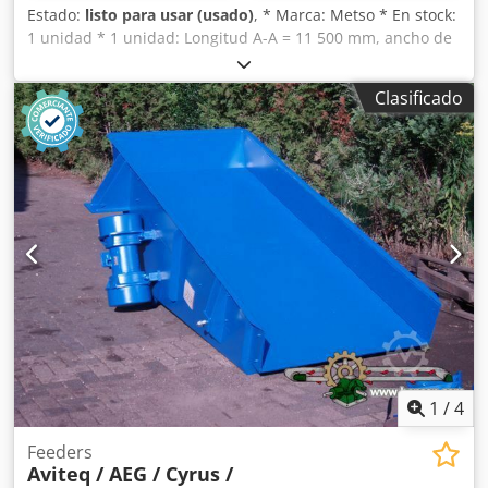
Estado:
listo para usar (usado)
, * Marca: Metso * En stock:
1 unidad * 1 unidad: Longitud A-A = 11 500 mm, ancho de
la banda: 1300 mm, versión plana. Csdpfsywnamjx Aitjha *
Transmisión: caja de engranajes de 7,5 kW.
Clasificado
1
/
4
Feeders
Aviteq / AEG / Cyrus /