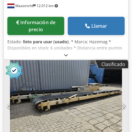
Maastricht
12.012 km
Información de
Llamar
precio
Estado:
listo para usar (usado)
, * Marca: Hazemag *
Disponibles en stock: 6 unidades * Distancia entre puntos
A-A: 5.000 mm, Ancho de la banda: 600 mm, Potencia del
motor: 3 kW. * Distancia entre puntos A-A: 3.000 mm,
Clasificado
Ancho de la banda: 800 mm, Potencia del motor: 3 kW. *
Distancia entre puntos A-A: 5.000 mm, Ancho de la banda:
1000 mm, Potencia del motor: 7,5 kW. Csdoywm U Nopfx
Aitsha * Distancia entre puntos A-A: 2.300 mm, Ancho de
la banda: 700 mm, Potencia del motor: 3 kW. * Distancia
entre puntos A-A: 5.800 mm, Ancho de la banda: 800 mm,
Potencia del motor: 3 kW. * Distancia entre puntos A-A:
3.500 mm, Ancho de la banda: 650 mm, Potencia del
motor: 5,5 kW.