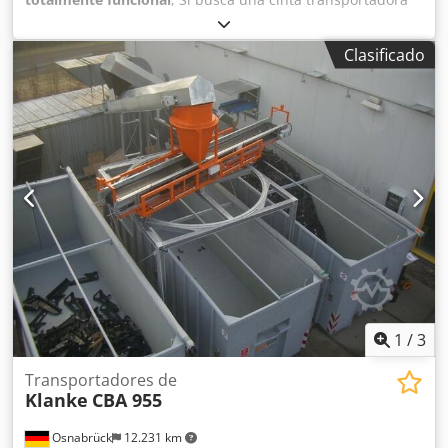
de suministro o descarga sólida como una roca, nosotros
se la fabricamos en cualquier tamaño o forma. Cjdpfxst
Clasificado
Iwgns Aitoha También somos un socio excelente para sus
tornillos de descarga. Cintas de descarga, cintas de
suministro en casi cualquier tamaño, con lados cerrados,
portadores, etc., etc., totalmente según sus deseos y
requisitos.
1
/
3
Transportadores de
Klanke
CBA 955
Osnabrück
12.231 km