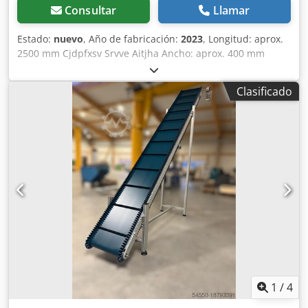
flexión transversal Debido al borde ondulado en ambos
Consultar
Llamar
lados, se reduce el ancho útil de la banda: Ancho útil
500mm, según lo siguiente: (vista superior) Disposición
Estado:
nuevo
, Año de fabricación:
2023
, Longitud: aprox.
transversal 50+500+50mm
2500 mm Cjdpfxsv Srvve Aitjha Ancho: aprox. 400 mm
Altura de descarga: aprox. 1650 mm Peso: 290 kilogramos
Motor: 0,75 kW Precios franco fábrica Envío según esfuerzo
Clasificado
1
/
4