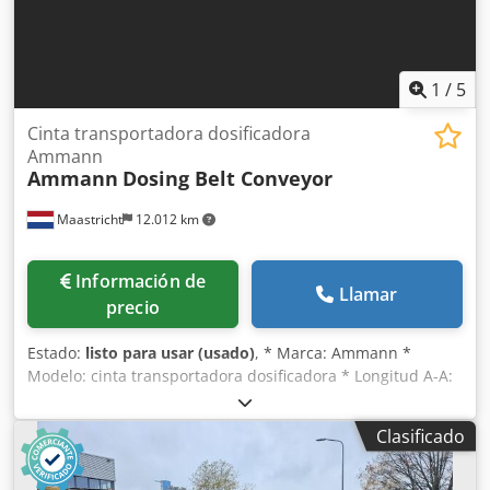
1
/
5
Cinta transportadora dosificadora
Ammann
Ammann
Dosing Belt Conveyor
Maastricht
12.012 km
Información de
Llamar
precio
Estado:
listo para usar (usado)
, * Marca: Ammann *
Modelo: cinta transportadora dosificadora * Longitud A-A:
1700 mm * Ancho de banda: 650 mm * Accionamiento:
motorreductor de 1,5 kW * En stock: 6 unidades. Cjdpfx
Clasificado
Aeywm I Njiteha