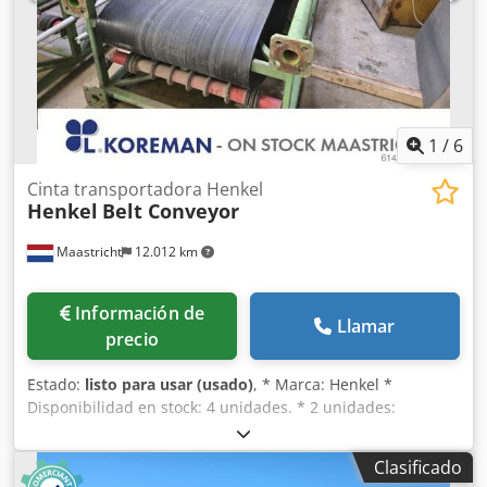
1
/
6
Cinta transportadora Henkel
Henkel
Belt Conveyor
Maastricht
12.012 km
Información de
Llamar
precio
Estado:
listo para usar (usado)
, * Marca: Henkel *
Disponibilidad en stock: 4 unidades. * 2 unidades:
longitud A-A = 20000 mm. Codpszpzktefx Aiteha * Ancho
de la banda: 650 mm. * Transmisión: caja de cambios de
Clasificado
7,5 kW. * 1 unidad: longitud A-A = 22000 mm. * Ancho de