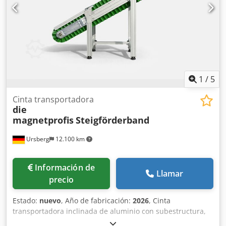
1
/
5
Cinta transportadora
die
magnetprofis
Steigförderband
Ursberg
12.100 km
Información de
Llamar
precio
Estado:
nuevo
, Año de fabricación:
2026
, Cinta
transportadora inclinada de aluminio con subestructura,
incluyendo pies ajustables y soportes de máquina para