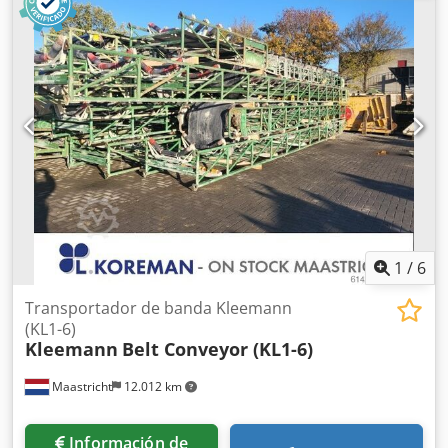
la banda: 800 mm. * Transmisión: caja de cambios de 11
kW. * 1 unidad: longitud A-A = 7500 mm. * Ancho de la
banda: 800 mm. * Transmisión: caja de cambios de 4 kW.
1
/
6
Transportador de banda Kleemann
(KL1-6)
Kleemann
Belt Conveyor (KL1-6)
Maastricht
12.012 km
Información de