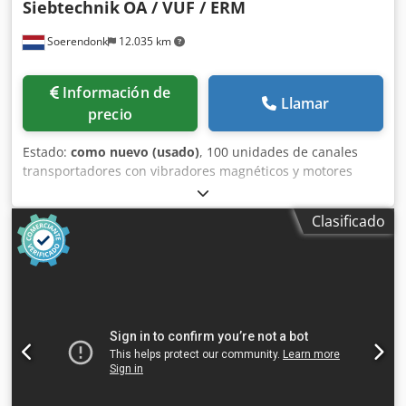
Siebtechnik
OA / VUF / ERM
Soerendonk
12.035 km
Información de
Llamar
precio
Estado:
como nuevo (usado)
, 100 unidades de canales
transportadores con vibradores magnéticos y motores
desequilibrados. Encuentre nuestra lista completa de
productos en nuestra página web. Diferentes anchos y
Clasificado
longitudes. Accionados por vibradores magnéticos o
motores desequilibrados de distintas marcas reconocidas,
como Aviteq / AEG, Jöst, Friedrich, UHDE, Vibra, Honert,
Herweg. Chodpjggfizefx Aitea También disponibles en
acero inoxidable o con revestimiento de cerámica o
caucho. Póngase en contacto con nosotros para encontrar
el canal transportador adecuado para sus necesidades.