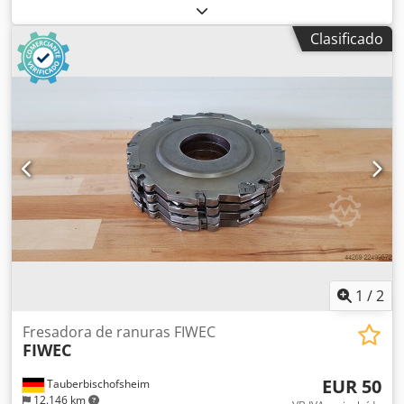
Orificio: 70 mm - Longitud: 14 mm - Material: Acero -
Disponibilidad: 8
Clasificado
1
/
2
Fresadora de ranuras FIWEC
FIWEC
EUR 50
Tauberbischofsheim
12.146 km