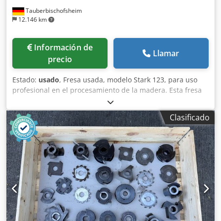
Tauberbischofsheim
12.146 km
Información de
Llamar
precio
Estado:
usado
, Fresa usada, modelo Stark 123, para uso
profesional en el procesamiento de la madera. Esta fresa
es adecuada para las tareas típicas de mecanizado de este
tipo de máquina y puede ser inspeccionada previa
Clasificado
solicitud. Se proporcionarán datos técnicos adicionales y
detalles sobre su estado real a petición. Dcodpfjzryn Nox
Ah Ujk