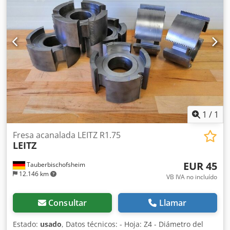
1
/
1
Fresa acanalada LEITZ R1.75
LEITZ
EUR 45
Tauberbischofsheim
12.146 km
VB IVA no incluído
Consultar
Llamar
Estado:
usado
, Datos técnicos: - Hoja: Z4 - Diámetro del