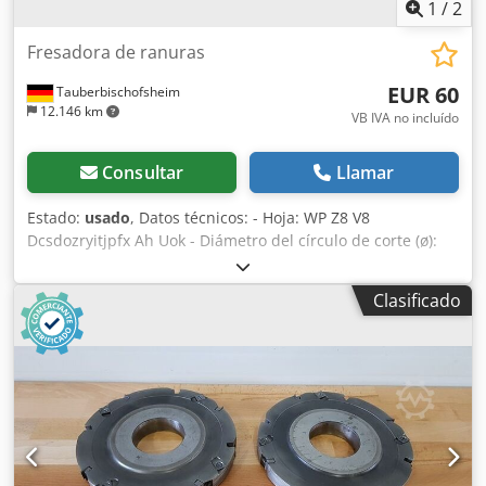
1
/
2
Fresadora de ranuras
EUR 60
Tauberbischofsheim
12.146 km
VB IVA no incluído
Consultar
Llamar
Estado:
usado
, Datos técnicos: - Hoja: WP Z8 V8
Dcsdozryitjpfx Ah Uok - Diámetro del círculo de corte (ø):
220 mm - Orificio: 70 mm - Longitud: 28 mm - Material:
Acero
Clasificado