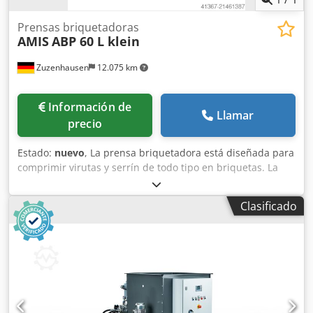
Prensas briquetadoras
AMIS
ABP 60 L klein
Zuzenhausen
12.075 km
Información de
Llamar
precio
Estado:
nuevo
, La prensa briquetadora está diseñada para
comprimir virutas y serrín de todo tipo en briquetas. La
estructura de la prensa briquetadora es compacta,
manejable y fabricada en Alemania. El gran depósito de
Clasificado
aceite permite un funcionamiento continuo. La prensa
briquetadora está lista para usarse de inmediato:
simplemente enchufar y empezar a operar. Dcjdpeyr
Tpnsfx Ah Uok