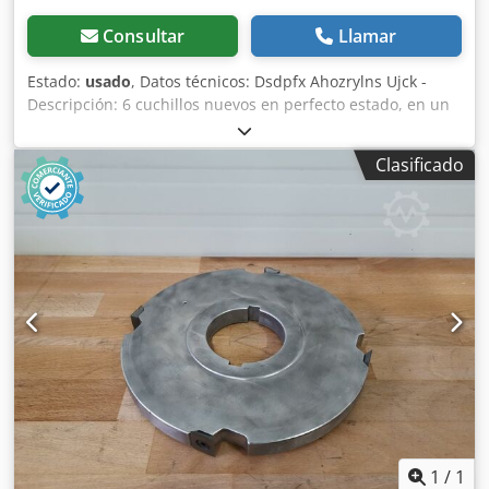
Consultar
Llamar
Estado:
usado
, Datos técnicos: Dsdpfx Ahozrylns Ujck -
Descripción: 6 cuchillos nuevos en perfecto estado, en un
conjunto. - Longitud: 300 mm - Anchura: 18,4 mm - Grosor:
1 mm
Clasificado
1
/
1