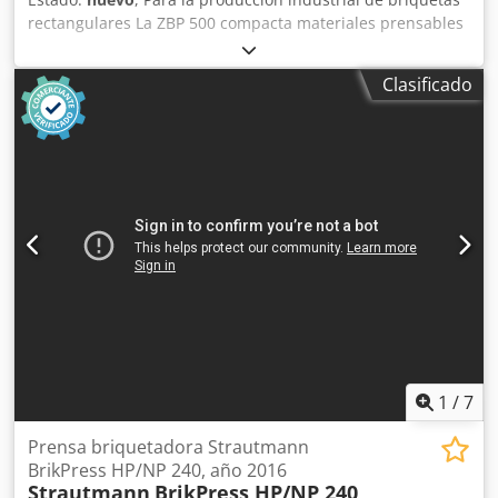
rectangulares La ZBP 500 compacta materiales prensables
en briquetas de alta densidad. Las briquetas se pueden
almacenar fácilmente y, gracias a su apilabilidad,
Clasificado
transportar de manera eficiente. En la cámara de
prensado de la unidad hidráulica, las briquetas se forman
mediante un cilindro de presión. Así, se pueden producir
hasta nueve briquetas por minuto con una fuerza de
prensado de 1 kg/cm². Equipamiento estándar:
Interruptores de seguridad para temperatura y nivel de
aceite Enfriador de aceite Control automático de
longitud de briqueta Control automático del nivel de
llenado de la tolva Armario de control con PLC para
operación totalmente automática Dcodpeyr I Hzjfx Ah Uek
Opciones: Extensión de tolva personalizada según las
necesidades del cliente Émbolo de prensado con
inscripción / logotipo
1
/
7
Prensa briquetadora Strautmann
BrikPress HP/NP 240, año 2016
Strautmann
BrikPress HP/NP 240