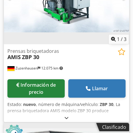
1
/
3
Prensas briquetadoras
AMIS
ZBP 30
Zuzenhausen
12.075 km
Información de
Llamar
precio
Estado:
nuevo
, número de máquina/vehículo:
ZBP 30
, La
prensa briquetadora AMIS modelo ZBP 30 produce
briquetas de 30 mm. Estas briquetas son ideales para su
combustión en gasificadores de madera y en calderas de
Clasificado
astillas / sistemas de calefacción de menor tamaño. Todo