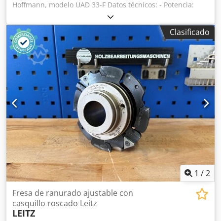
Hoffmann, modelo UAD 33-F Datos técnicos: - Potencia:
1000 W - n: 33.000 rpm Dcedjzryq Djpfx Ah Ujk
Clasificado
1
/
2
Fresa de ranurado ajustable con
casquillo roscado Leitz
LEITZ