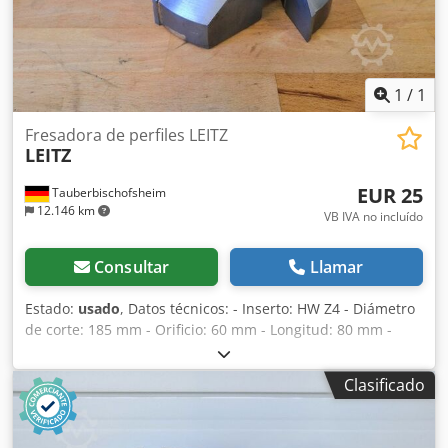
1
/
1
Fresadora de perfiles LEITZ
LEITZ
EUR 25
Tauberbischofsheim
12.146 km
VB IVA no incluído
Consultar
Llamar
Estado:
usado
, Datos técnicos: - Inserto: HW Z4 - Diámetro
de corte: 185 mm - Orificio: 60 mm - Longitud: 80 mm -
Material: Acero Dcedpjzryk Rjfx Ah Usk
Clasificado