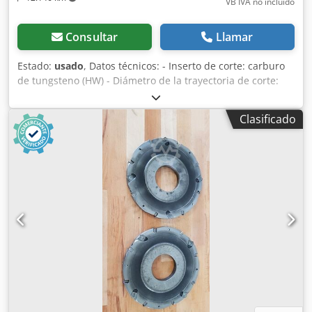
VB IVA no incluído
Consultar
Llamar
Estado:
usado
, Datos técnicos: - Inserto de corte: carburo
de tungsteno (HW) - Diámetro de la trayectoria de corte:
200 mm - Diámetro del orificio: 50 mm - Longitud: 12 mm -
Material: acero Dodjzrykkopfx Ah Uock
Clasificado