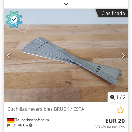
Orificio: 40 mm - Marcaje: Prueba BG - Longitud: 51 mm -
Material: Acero
Clasificado
1
/
2
Cuchillas reversibles BRÜCK / ESTA
EUR 20
Tauberbischofsheim
12.146 km
VB IVA no incluído