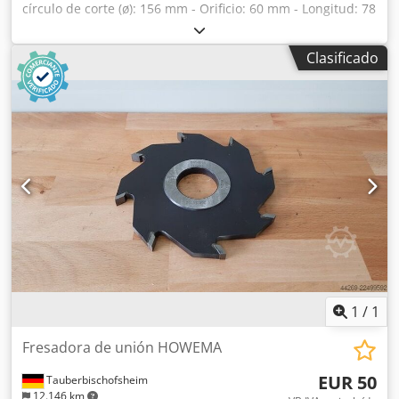
círculo de corte (ø): 156 mm - Orificio: 60 mm - Longitud: 78
mm - Material: Acero Djdpfjzryk Dex Ah Usck -
Disponibilidad: 1
Clasificado
1
/
1
Fresadora de unión HOWEMA
EUR 50
Tauberbischofsheim
12.146 km