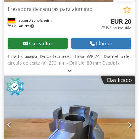
Fresadora de ranuras para aluminio
EUR 20
Tauberbischofsheim
12.146 km
VB IVA no incluído
Consultar
Llamar
Estado:
usado
, Datos técnicos: - Hoja: WP Z4 - Diámetro del
círculo de corte (ø): 250 mm - Orificio: 80 mm Dcedpfx
Aezrylhjh Usk - Longitud: 25 mm - Material: Aluminio
Clasificado