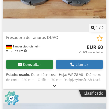
1
/
2
Fresadora de ranuras DUVO
EUR 60
Tauberbischofsheim
12.146 km
VB IVA no incluído
Consultar
Llamar
Estado:
usado
, Datos técnicos: - Hoja: WP Z8 V8 - Diámetro
de corte: 220 mm - Orificio: 70 mm Dsdpjzryimsfx Ah Usck -
Longitud: 25 mm - Material: Acero - Disponible: 1900322
Clasificado