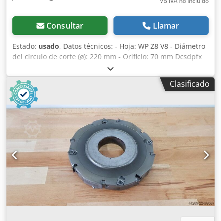
VB IVA no incluído
Consultar
Llamar
Estado:
usado
, Datos técnicos: - Hoja: WP Z8 V8 - Diámetro
del círculo de corte (ø): 220 mm - Orificio: 70 mm Dcsdpfx
Ajzryiysh Uok - Longitud: 12 mm - Material: Acero -
Disponibilidad: 3
Clasificado