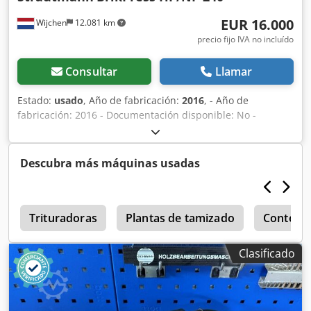
EUR 16.000
Wijchen
12.081 km
precio fijo IVA no incluído
Consultar
Llamar
Estado:
usado
, Año de fabricación:
2016
, - Año de
fabricación: 2016 - Documentación disponible: No -
Certificado CE: No Información financiera IVA: El precio
indicado no incluye el IVA. IVA/régimen de margen: El IVA
es deducible para las empresas. Entrega y aceptación de
Descubra más máquinas usadas
vehículos usados posibles en cualquier momento para
todos los productos del sector industrial. Dcsdpozry S Uofx
Ah Ujk Yorick Diebels
a
Trituradoras
Plantas de tamizado
Contened
Clasificado