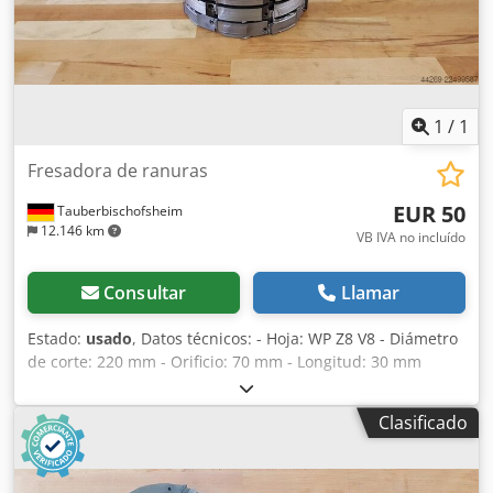
1
/
1
Fresadora de ranuras
EUR 50
Tauberbischofsheim
12.146 km
VB IVA no incluído
Consultar
Llamar
Estado:
usado
, Datos técnicos: - Hoja: WP Z8 V8 - Diámetro
de corte: 220 mm - Orificio: 70 mm - Longitud: 30 mm
Dcsdpszrykdofx Ah Uek - Material: Acero - Disponibilidad: 5
Clasificado