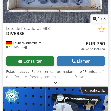
1
/
8
Lote de fresadoras MEC
DIVERSE
EUR 750
Tauberbischofsheim
12.146 km
VB IVA no incluído
Consultar
Llamar
Estado:
usado
, Se ofrecen (aproximadamente 25 unidades)
de diferentes fresas y combinaciones de fresas,
principalmente para avance MEC o sin identificación.
Dcodpfx Aozryn Ash Uek Datos técnicos: - Identificación:
Clasificado
sin identificación o MEC - Orificio: 40 mm - Peso: ~100 kg