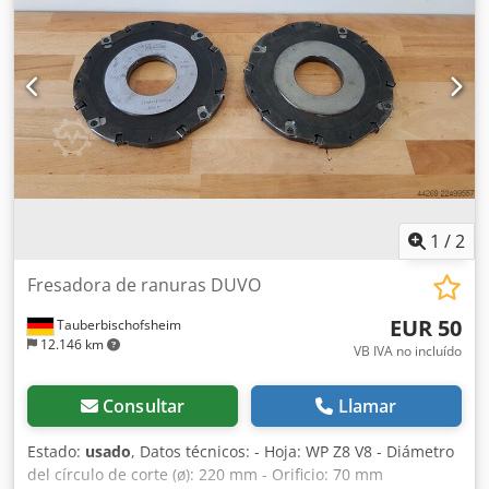
1
/
2
Fresadora de ranuras DUVO
EUR 50
Tauberbischofsheim
12.146 km
VB IVA no incluído
Consultar
Llamar
Estado:
usado
, Datos técnicos: - Hoja: WP Z8 V8 - Diámetro
del círculo de corte (ø): 220 mm - Orificio: 70 mm