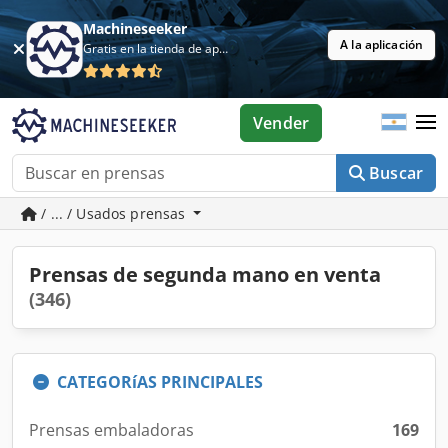
Machineseeker
A la aplicación
Gratis en la tienda de aplicaciones
Vender
Buscar
/ ... / Usados prensas
Prensas de segunda mano en venta
(346)
CATEGORíAS PRINCIPALES
Prensas embaladoras
169