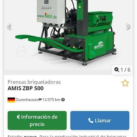
pequeñas y medianas empresas. Diversas opciones de
instalación gracias a su disponibilidad en versiones
izquierda y derecha. ¡Así que comience a briquetar ya!
1
/
6
Prensas briquetadoras
AMIS
ZBP 500
Zuzenhausen
12.075 km
Información de
Llamar
precio
Estado:
nuevo
, Para la producción industrial de briquetas