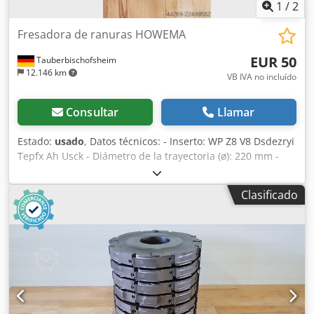
1
/
2
Fresadora de ranuras HOWEMA
EUR 50
Tauberbischofsheim
12.146 km
VB IVA no incluído
Consultar
Llamar
Estado:
usado
, Datos técnicos: - Inserto: WP Z8 V8 Dsdezryi
Tepfx Ah Usck - Diámetro de la trayectoria (ø): 220 mm -
Diámetro del orificio: 70 mm - Longitud: 10 mm - Material:
Acero - Disponibilidad: 16
Clasificado