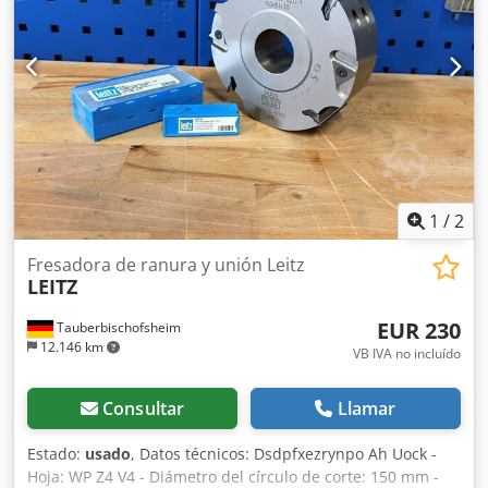
1
/
2
Fresadora de ranura y unión Leitz
LEITZ
EUR 230
Tauberbischofsheim
12.146 km
VB IVA no incluído
Consultar
Llamar
Estado:
usado
, Datos técnicos: Dsdpfxezrynpo Ah Uock -
Hoja: WP Z4 V4 - Diámetro del círculo de corte: 150 mm -