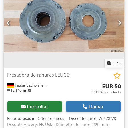
1
/
2
Fresadora de ranuras LEUCO
EUR 50
Tauberbischofsheim
12.146 km
VB IVA no incluído
Consultar
Llamar
Estado:
usado
, Datos técnicos: - Disco de corte: WP Z8 V8
Dcsdpfx Ahezryi Hs Usk - Diámetro de corte: 220 mm -