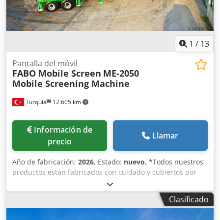
1550x6100mm - Criba móvil de tres pisos - Accionamiento
eléctrico diesel - Planta de criba clasificadora de hasta 4
tamaños de fracción final Tamaño máximo de alimentación
100 x 160 mm
1
/
13
Pantalla del móvil
FABO Mobile Screen
ME-2050
Mobile Screening Machine
Turquía
12.605 km
Información de
Llamar
precio
Año de fabricación:
2026
, Estado:
nuevo
, *Todos nuestros
productos están fabricados con cuidado y cubiertos por
una garantía de 1 año. *Instalación y capacitación del
operador GRATIS La planta de cribado de arena móvil de la
Clasificado
serie ME de FABO es una solución ideal para clasificar
materiales que se suministran pre-triturados. La ventaja