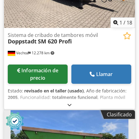
1
/
18
Sistema de cribado de tambores móvil
Doppstadt
SM 620 Profi
Vechta
12.278 km
Información de
Llamar
precio
Estado:
revisado en el taller (usado)
, Año de fabricación:
2005
, Funcionalidad:
totalmente funcional
, Planta móvil
de cribado por tambor DOPPSTADT SM 620 Profi. Crodoznk
E Djpfx Afwsf Longitud del tambor de cribado: 5,50 m
Clasificado
Diámetro del tambor de cribado: 2,00 m Abertura del
tambor de cribado: según acuerdo.