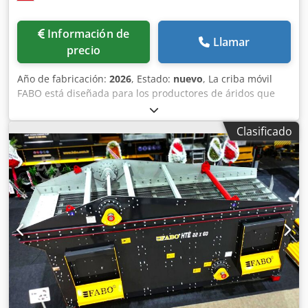
Información de
Llamar
precio
Año de fabricación:
2026
, Estado:
nuevo
, La criba móvil
FABO está diseñada para los productores de áridos que
necesitan una mayor productividad y versatilidad. La
máquina puede utilizarse para múltiples fines: como criba
Clasificado
inclinada de dos niveles de alta resistencia, capaz de
almacenar material, realizar una clasificación previa y
posterior a las unidades de trituración, o también puede
utilizarse como un sistema independiente. Por eso, las
cribas móviles sobre orugas de FABO pueden separar los
materiales más duros. Las cribas móviles FABO ayudan a
nuestros clientes a maximizar la productividad, al tiempo
que contribuyen a reducir los costes de producción.
Csdpfozfp Dajx Afwerf - - - Especificaciones técnicas de la
criba móvil sobre orugas: - *Capacidad del búnker: 7 m³ -
*Capacidad de producción: 220-400 toneladas por hora -
*Tamaño de la criba vibratoria: 1530x4800 mm - *Potencia