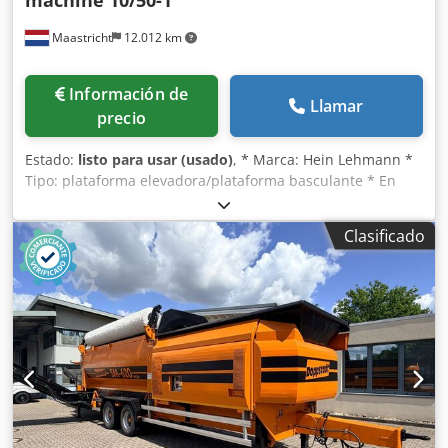
Maastricht
12.012 km
Información de
Llamar
precio
Estado:
listo para usar (usado)
, * Marca: Hein Lehmann *
Tipo: plataforma elevadora/plataforma basculante * En
stock: 1 unidad * 1 unidad: superficie de 5000 x 1000 mm –
1 nivel * Motorización: motor eléctrico de 7,5 kW
Clasificado
Crsdpfxeyxpbzj Afwef * Incluye: estructura