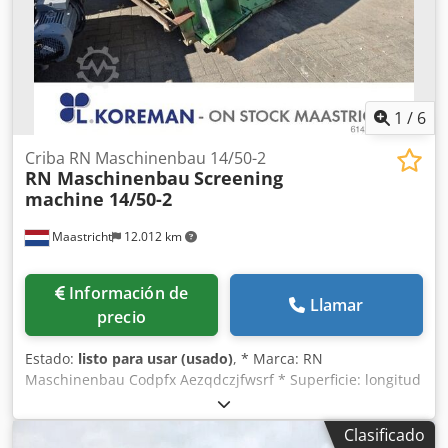
1
/
6
Criba RN Maschinenbau 14/50-2
RN Maschinenbau
Screening
machine 14/50-2
Maastricht
12.012 km
Información de
Llamar
precio
Estado:
listo para usar (usado)
, * Marca: RN
Maschinenbau Codpfx Aezqdczjfwsrf * Superficie: longitud
5000 mm, anchura 1400 mm – 2 plataformas *
Motorización: motor eléctrico de 15 kW
Clasificado