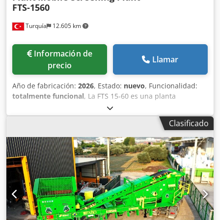
FTS-1560
Turquía
12.605 km
Información de
Llamar
precio
Año de fabricación:
2026
, Estado:
nuevo
, Funcionalidad:
totalmente funcional
, La FTS 15-60 es una planta
compacta y pesada sobre camión con estructura de acero
y criba de tres pisos. También integra un sistema de
Clasificado
desplazamiento sobre orugas y una estructura robusta.
Funciona mediante un sistema de cinta transportadora. La
planta de accionamiento totalmente eléctrico está
diseñada en una variedad para capacidades máximas y es
adecuada para alimentar materiales con una longitud de
borde máxima de 200 mm. Todas las funciones, así como
las plantas de trituración posteriores y anteriores, las
cintas transportadoras, etc. son bloqueables
eléctricamente. - Capacidad de producción: 500-600 TPH
Crodpfxezb H T Sj Afwsf - Dimensiones de la criba: