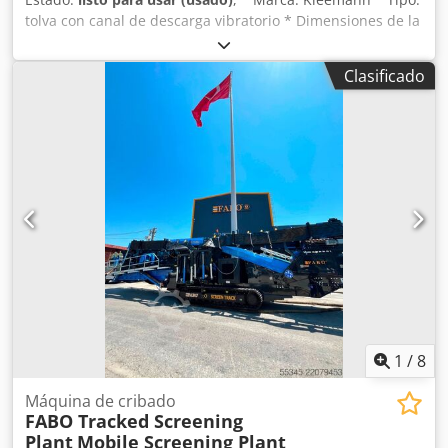
tolva con canal de descarga vibratorio * Dimensiones de la
tolva: 5000 x 2800 x 1000 mm. * Dimensiones del canal de
descarga vibratorio: 3800 x 1000 mm. * Accionamiento: dos
Clasificado
motores vibratorios, cada uno de 3,6 kW. Crodpfxezmm
Hhe Afwsf
1
/
8
Máquina de cribado
FABO Tracked Screening
Plant
Mobile Screening Plant