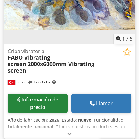
200-350 TPH - Incluye chasis, motor y protecciones de
seguridad. ¡¡¡PARA MÁS INFORMACIÓN NO DUDE EN
LLAMARNOS!!!
1
/
6
Criba vibratoria
FABO Vibrating
screen
2000x6000mm Vibrating
screen
Turquía
12.605 km
Información de
Llamar
precio
Año de fabricación:
2026
, Estado:
nuevo
, Funcionalidad:
totalmente funcional
, *Todos nuestros productos están
hechos con cuidado y cubiertos por 1 año de garantía.