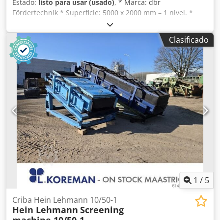
Estado:
listo para usar (usado)
, * Marca: dbr
Fördertechnik * Superficie: 5000 x 2000 mm – 1 nivel. *
Motorización: motor eléctrico de 15 kW. * Incluye: muelles
y soportes para muelles. * Disponibilidad en stock: 2
Clasificado
unidades. Csdpoy R Rvwjfx Afwerf
1
/
5
Criba Hein Lehmann 10/50-1
Hein Lehmann
Screening
machine 10/50-1