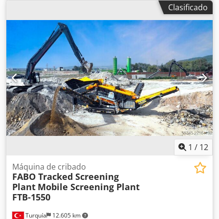
*Instalación y formación del operario GRATUITA Las Cribas
Clasificado
Vibratorias Inclinadas tipo Heavy Duty están diseñadas
para la clasificación de todo tipo de materiales como
áridos de tamaño medio y productos acabados. - Modelo:
FABO TE-2060 - Tipo: Criba Criba Vibratoria - Tamaño: 2000
x 6000 mm - Tamaño de la cubierta: 2-3-4 - Motor: 22 kW
Rodamientos: SKF-FAG de alta resistencia - Capacidad:
180-220 TPH - Incluye chasis, motor y protecciones de
seguridad. Codpfx Afjzlth Neworf ¡¡¡PARA MÁS
INFORMACIÓN NO DUDE EN LLAMARNOS!!!
1
/
12
Máquina de cribado
FABO Tracked Screening
Plant
Mobile Screening Plant
FTB-1550
Turquía
12.605 km