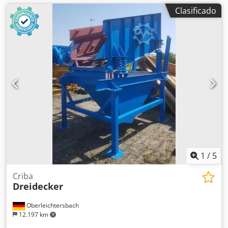
Clasificado
1
/
5
Criba
Dreidecker
Oberleichtersbach
12.197 km