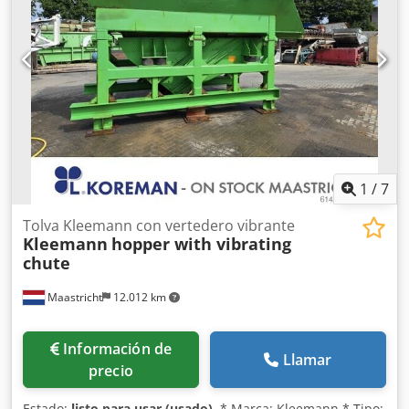
1
/
7
Tolva Kleemann con vertedero vibrante
Kleemann
hopper with vibrating
chute
Maastricht
12.012 km
Información de
Llamar
precio
Estado:
listo para usar (usado)
, * Marca: Kleemann * Tipo: