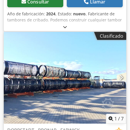
Consultar
Llamar
Año de fabricación:
2024
, Estado:
nuevo
, Fabricante de
tambores de cribado. Podemos construir cualquier tambor
de cribado, todos los modelos disponibles en el mercado.
Doppstadt - SM518 - SM618 - SM620 - SM720 - OTRO
Clasificado
MODELO Farwick Komptech - PRIMUS - MAXX - MUSTANG -
NEMUS - CRIBUS Eggersmann Terra Select - T4 - T5 Csdpfx
Asthl T Ujfwsrf - T6 - T7 PRONAR - MPB 18,47 - MPB 20,55 -
MPB 20,72 Cualquier dimensión de malla Cuadrada 10x10
15x15 20x20 30x30 40x40 50x50 60x60 70x70 80x80...
Diámetro redondo 10mm 20 30 40 50 60 70 80 mm...
Hexagonal 10mm 20mm 30mm 40mm 50mm 60mm 70mm
80mm Bidones de acero especial
1
/
7