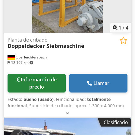
1
/
4
Planta de cribado
Doppeldecker Siebmaschine
Oberleichtersbach
12.197 km
Información de
Llamar
precio
Estado:
bueno (usado)
, Funcionalidad:
totalmente
funcional
, Superficie de cribado: aprox. 1.300 x 4.000 mm
Codpfx Afotpgvxjwsrf nueva construcción de acero
semimóvil
Clasificado