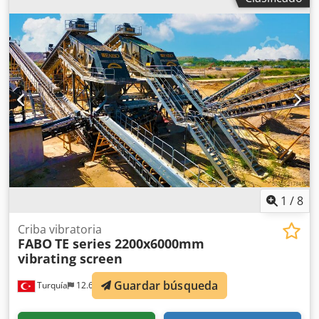
1
/
8
Criba vibratoria
FABO
TE series 2200x6000mm
vibrating screen
Guardar búsqueda
Turquía
12.605 km