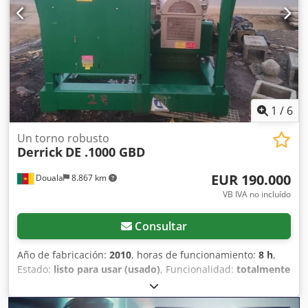
1
/
6
Un torno robusto
Derrick
DE .1000 GBD
EUR 190.000
Douala
8.867 km
VB IVA no incluído
Consultar
Año de fabricación:
2010
, horas de funcionamiento:
8 h
,
Estado:
listo para usar (usado)
, Funcionalidad:
totalmente
funcional
, número de máquina/vehículo:
9587-00-001
,
Equipamiento:
Marcado CE
, Estimado/a señor/a: Me pongo