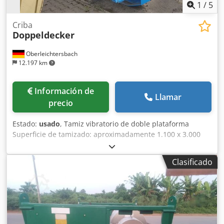
1
/
5
Criba
Doppeldecker
Oberleichtersbach
12.197 km
Información de
Llamar
precio
Estado:
usado
, Tamiz vibratorio de doble plataforma
Superficie de tamizado: aproximadamente 1.100 x 3.000
mm Credpfxjzr Iame Afwof Plataforma superior: tamices de
plástico de 40 x 40 mm, plataforma inferior: tamices de
Clasificado
plástico de 4 x 4 mm Sistema de rociado de agua en ambas
plataformas Motor eléctrico de 5,5 kW Estructura de acero
con escaleras de acceso a ambos lados, plataforma de
acceso y barandilla.