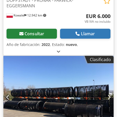
DOPPSTADT - PRONAR - FARWICK-
EGGERSMANN
EUR 6.000
Kowale
12.942 km
VB IVA no incluído
Consultar
Llamar
Año de fabricación:
2022
, Estado:
nuevo
,
Clasificado