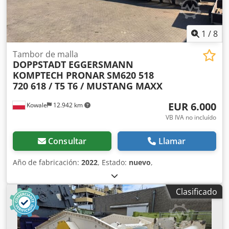
1
/
8
Tambor de malla
DOPPSTADT EGGERSMANN
KOMPTECH PRONAR
SM620 518
720 618 / T5 T6 / MUSTANG MAXX
EUR 6.000
Kowale
12.942 km
VB IVA no incluído
Consultar
Llamar
Año de fabricación:
2022
, Estado:
nuevo
,
Clasificado