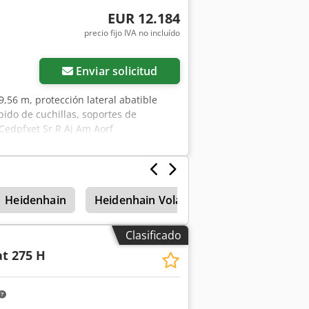
EUR 12.184
precio fijo IVA no incluído
Enviar solicitud
9,56 m, protección lateral abatible
pido de cuchillas, soportes de
Cedpfxet Sr R Aj Am Aorf
Heidenhain
Heidenhain Volante
Clasificado
t 275 H