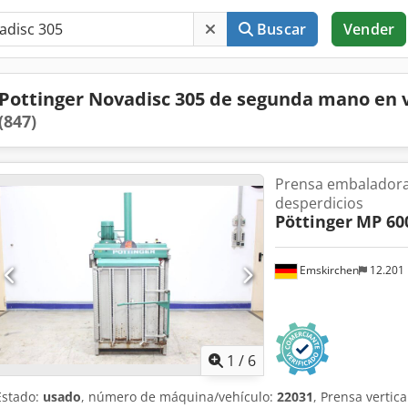
Buscar
Vender
Pottinger Novadisc 305 de segunda mano en 
(847)
Prensa embaladora 
desperdicios
Pöttinger
MP 60
Emskirchen
12.201
1
/
6
Estado:
usado
, número de máquina/vehículo:
22031
, Prensa vertic