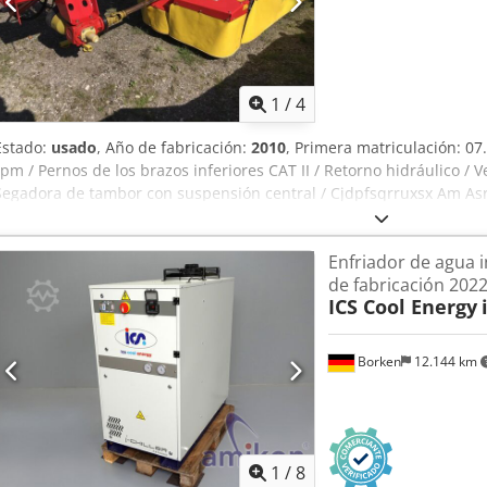
1
/
4
Estado:
usado
, Año de fabricación:
2010
, Primera matriculación: 07
rpm / Pernos de los brazos inferiores CAT II / Retorno hidráulico /
Segadora de tambor con suspensión central / Cjdpfsqrruxsx Am Asr
Enfriador de agua i
de fabricación 202
ICS Cool Energy
Borken
12.144 km
1
/
8