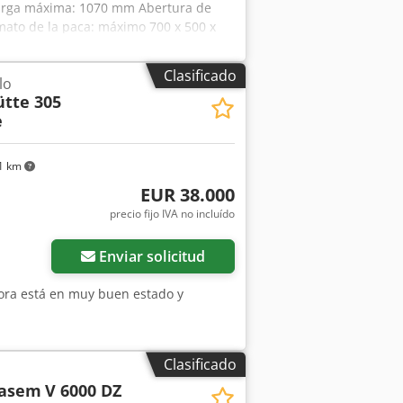
carga máxima: 1070 mm Abertura de
ato de la paca: máximo 700 x 500 x
 Inspección en vídeo en línea
 más máquinas en stock. Cedpfx Ameiiv
Clasificado
lo
stock en Emskirchen/Núremberg; se
ütte 305
e
1 km
EUR 38.000
precio fijo IVA no incluído
Enviar solicitud
adora está en muy buen estado y
Clasificado
rasem
V 6000 DZ