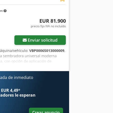
km
EUR 81.900
precio fijo IVA no incluído
Enviar solicitud
áquina/vehículo:
VBP00065013000009
,
na sembradora universal moderna
ra, con opción de aplicación de
. Información básica: Tipo:
) Producción: aprox. 2021 – presente
 labranza mínima y siembra directa
ada de inmediato
a dual) Especificaciones técnicas: Ancho
cia entre filas: 12,5 cm Diámetro de la
 EUR 4,49
*
600 L (dividida, por ejemplo 40:60)
radores
le esperan
Crear anuncio