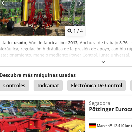
1
/
4
Estado:
usado
, Año de fabricación:
2013
, Anchura de trabajo 8,76 - 
hidráulica, regulación hidráulica de la presión de apoyo, cambio rá
estacionamiento, manejo mediante Power Control, junta universal. 
Descubra más máquinas usadas
Controles
Indramat
Electrónica De Control
Segadora
Pöttinger
Euroca
Marxen
12.410 km