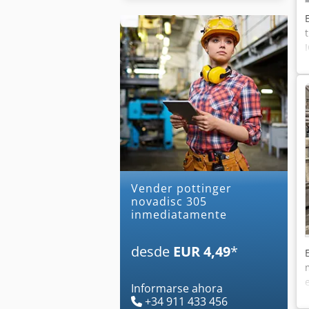
Vender pottinger
novadisc 305
inmediatamente
desde
EUR 4,49
*
Informarse ahora
+34 911 433 456