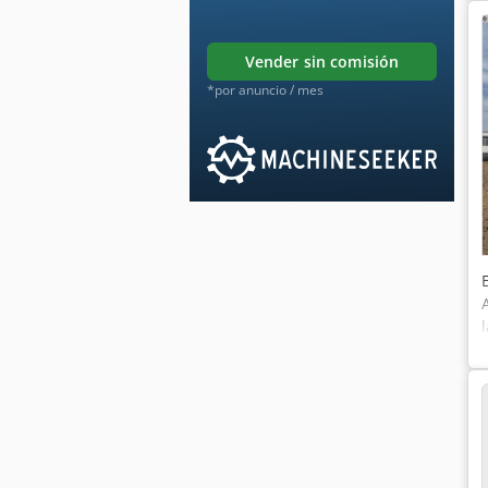
vender sin comisión
*por anuncio / mes