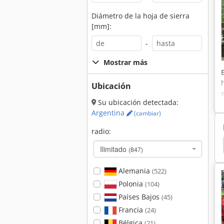
Diámetro de la hoja de sierra
[mm]:
-
Mostrar más
Ubicación
Su ubicación detectada:
Argentina
(cambiar)
radio:
ndt
Fendt 309 C
Fendt 309
Fendt 308 Lsa
Ilimitado
(847)
Alemania
(522)
Polonia
(104)
Países Bajos
(45)
Francia
(24)
Bélgica
(21)