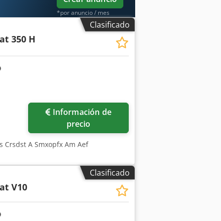
*por anuncio / mes
Clasificado
at 350 H
Información de
precio
as Crsdst A Smxopfx Am Aef
Clasificado
at V10