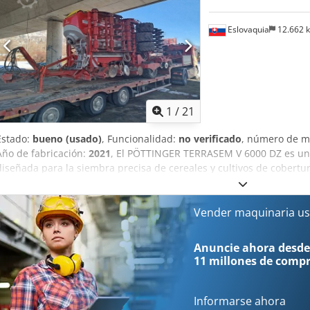
Eslovaquia
12.662 
1
/
21
Estado:
bueno (usado)
, Funcionalidad:
no verificado
, número de m
Año de fabricación:
2021
, El PÖTTINGER TERRASEM V 6000 DZ es u
diseñada para la siembra precisa de cereales y cultivos de cobertu
fertilizante. Pertenece a la serie TERRASEM del fabricante Pöttinger
Sembradora combinada (preparación de cama de siembra + siembra
Cjdpey Em H Uofx Am Ajrf Aplicación: Sistemas convencionales, de
Vender maquinaria us
Opción: Siembra + fertilización (versión “DZ” = doble tolva / sistem
de trabajo: 6 m Ancho de transporte: 3 m Número de filas: 48 Distan
Anuncie ahora desde
rueda compactadora: aprox. 380 mm Capacidad de la tolva: hasta ~5
11 millones de comp
Potencia requerida del tractor: aprox. 180 – 250 CV
Informarse ahora