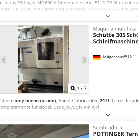
residuos Pöttinger MP 600 A Número de serie: 5110176 Altura de 
carga: 700 x 500 mm Cámara de prensado: 700 x 500 x 900 mm Form
500 mm Peso de la paca: 40-80 kg Número de ataduras verticales: 2
mediante Skype Nos complacería mucho recibir su visita; tenemos
Máquina multihusil
S So Asrf Disponible inmediatamente; se puede inspeccionar. En 
Schütte 305
Sch
puede probar.
Schleifmaschin
Heiligenhaus
12.11
1
/
7
Estado:
muy bueno (usado)
, Año de fabricación:
2011
, La rectific
completamente funcional. Cedpjyuyucjfx Am Ajrf
Sembradora
POTTINGER Ter