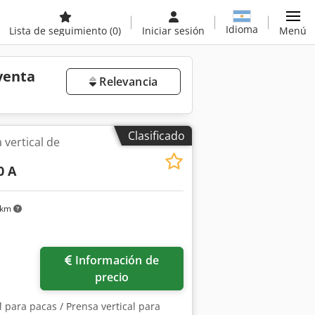
Idioma
Lista de seguimiento
(0)
Iniciar sesión
Menú
venta
Relevancia
Clasificado
vertical de
0 A
 km
Información de
precio
al para pacas / Prensa vertical para