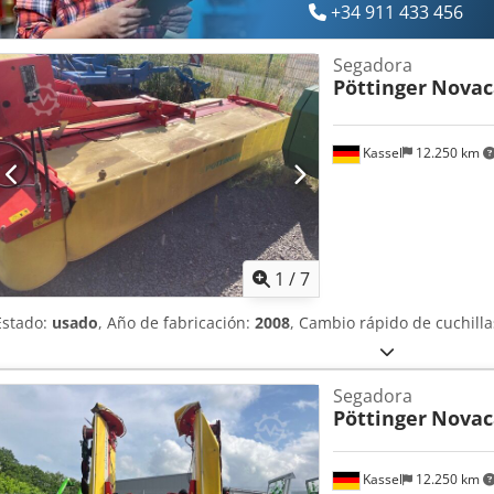
+34 911 433 456
Segadora
Pöttinger
Novac
Kassel
12.250 km
1
/
7
Estado:
usado
, Año de fabricación:
2008
, Cambio rápido de cuchill
Segadora
Pöttinger
Novac
Kassel
12.250 km