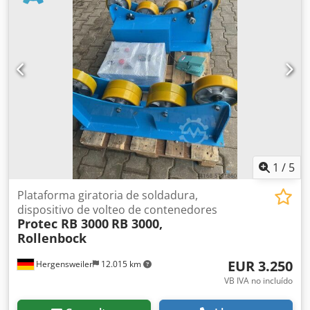
equipo nuevo. No presenta defectos técnicos. Chedpfozkvd
Dsx Akwoa
1
/
5
Plataforma giratoria de soldadura,
dispositivo de volteo de contenedores
Protec RB 3000
RB 3000,
Rollenbock
EUR 3.250
Hergensweiler
12.015 km
VB IVA no incluído