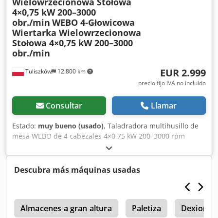
capacidad galvanizada/un sistema de es
Wielowrzecionowa Stołowa
4×0,75 kW 200–3000
obr./min
WEBO 4-Głowicowa
Wiertarka Wielowrzecionowa
Stołowa 4×0,75 kW 200–3000
obr./min
EUR 2.999
Tuliszków
12.800 km
precio fijo IVA no incluído
Consultar
Llamar
Estado:
muy bueno (usado)
, Taladradora multihusillo de
mesa WEBO de 4 cabezales 4×0,75 kW 200–3000 rpm
Chjdpfxozkmfxe Akwoa
Descubra más máquinas usadas
l
Almacenes a gran altura
Paletiza
Dexion