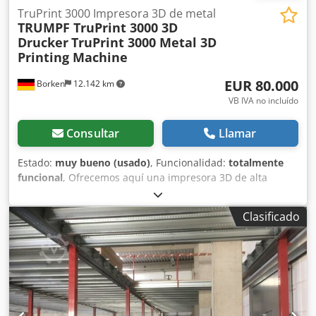
TruPrint 3000 Impresora 3D de metal
TRUMPF TruPrint 3000 3D
Drucker
TruPrint 3000 Metal 3D
Printing Machine
EUR 80.000
Borken
12.142 km
VB IVA no incluído
Consultar
Llamar
Estado:
muy bueno (usado)
, Funcionalidad:
totalmente
funcional
, Ofrecemos aquí una impresora 3D de alta
productividad para la producción industrial en serie.
Trumpf TruPrint 3000 G02 con las opciones de sensor
Clasificado
Zirox, láser único, monitorización de la capa de polvo.
Trumpf TruPrint 3000, incluyendo sistema de filtrado.
Número de serie: S0721Q0022 Horas de funcionamiento
del láser: 17508 horas. La máquina se utilizó por última
vez con aluminio AlSi10MG. La impresora 3D ya ha sido
desmontada por el fabricante. Existen protocolos de
desmontaje, así como protocolos de funcionamiento, que