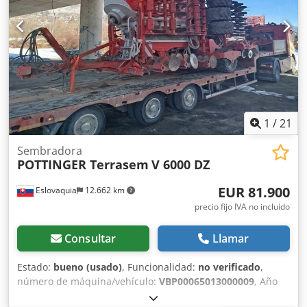
(3PH + N + PE) Frecuencia: 50 Hz Corriente nominal: 2,5 A
Grado de protección: IP54 Tensión de control: 24V Peso:
aprox. 130 kg 🔧 Equipamiento: Brazo de extracción
(flexible) Filtro industrial Panel de control Contador de
horas de trabajo Construcción móvil con ruedas Cedpfoyz
Dilex Akwoha 🔍 Estado: Equipo de segunda mano, en
buen estado técnico. Signos normales de uso visibles. ✅
Bajo kilometraje – solo 1550h ➡️ Equipo con poco uso ➡️
Gran potencial de funcionamiento futuro
1
/
21
Sembradora
POTTINGER Terrasem
V 6000 DZ
EUR 81.900
Eslovaquia
12.662 km
precio fijo IVA no incluído
Consultar
Llamar
Estado:
bueno (usado)
, Funcionalidad:
no verificado
,
número de máquina/vehículo:
VBP00065013000009
, Año
de fabricación:
2021
, El PÖTTINGER TERRASEM V 6000 DZ