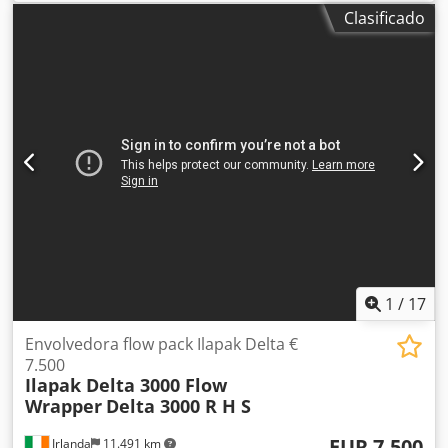
es una sembradora universal moderna diseñada para la
Clasificado
siembra precisa de cereales y cultivos de cobertura, con
opción de aplicación de fertilizante. Pertenece a la serie
TERRASEM del fabricante Pöttinger. Información básica:
Tipo: Sembradora combinada (preparación de cama de
siembra + siembra) Producción: aprox. 2021 – presente
Aplicación: Sistemas convencionales, de labranza mínima y
siembra directa Opción: Siembra + fertilización (versión
“DZ” = doble tolva / sistema dual) Especificaciones técnicas:
Ancho de trabajo: 6 m Ancho de transporte: 3 m Número
de filas: 48 Distancia entre filas: 12,5 cm Diámetro de la
rueda compactadora: aprox. 380 mm Capacidad de la
tolva: hasta ~5600 L (dividida, por ejemplo 40:60) Cedpfx
Akoy Em H Uewsha Potencia requerida del tractor: aprox.
180 – 250 CV
1
/
17
Envolvedora flow pack Ilapak Delta €
7.500
Ilapak Delta 3000 Flow
Wrapper
Delta 3000 R H S
EUR 7.500
Irlanda
11.491 km