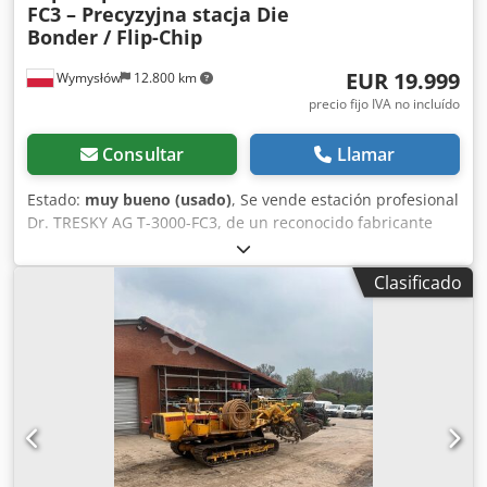
FC3 – Precyzyjna stacja Die
Bonder / Flip-Chip
EUR 19.999
Wymysłów
12.800 km
precio fijo IVA no incluído
Consultar
Llamar
Estado:
muy bueno (usado)
, Se vende estación profesional
Dr. TRESKY AG T-3000-FC3, de un reconocido fabricante
suizo. Se trata de un equipo de laboratorio de alta calidad
diseñado para el montaje y posicionamiento preciso de
Clasificado
estructuras semiconductoras (ensamblaje de chips /
tecnología flip-chip), utilizado en laboratorios de
investigación, producción de electrónica, fotónica,
optoelectrónica y microelectrónica. El modelo T-3000-FC3
pertenece a las plataformas más versátiles de la empresa
Tresky y permite realizar tanto procesos de montaje
básicos como avanzados. Datos técnicos Fabricante: Dr.
TRESKY AG Cjdpfx Aozi Upcskweha Modelo: T-3000-FC3
País de fabricación: Suiza Tipo: estación manual de