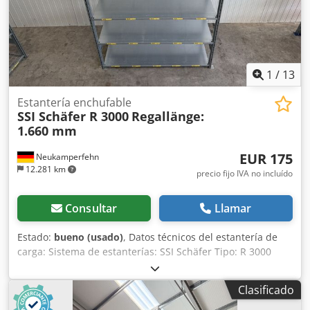
1
/
13
Estantería enchufable
SSI Schäfer R 3000
Regallänge:
1.660 mm
EUR 175
Neukamperfehn
12.281 km
precio fijo IVA no incluído
Consultar
Llamar
Estado:
bueno (usado)
, Datos técnicos del estantería de
carga: Sistema de estanterías: SSI Schäfer Tipo: R 3000
Datos técnicos de la instalación: Número de filas de
estantería: 01 ud. Longitud de estantería: 1.660 mm
Clasificado
Número de módulos por fila de estantería: 01 ud. Incluido
en el alcance de suministro: 02x bastidores para estantería