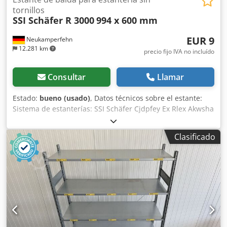
tornillos
SSI Schäfer R 3000
994 x 600 mm
EUR 9
Neukamperfehn
12.281 km
precio fijo IVA no incluído
Consultar
Llamar
Estado:
bueno (usado)
, Datos técnicos sobre el estante:
Sistema de estanterías: SSI Schäfer Cjdpfey Ex Rlex Akwsha
Tipo: R 3000 Incluido en el suministro: Estantes, usados
Color del material: galvanizado Sendzimir Ancho total:
Clasificado
aprox. 994 mm Profundidad total: aprox. 594 mm Para
profundidad de bastidor: aprox. 600 mm Altura: aprox. 30
mm Peso por unidad: aprox. 5,16 kg Sus personas de
contacto en nuestra empresa: Sr. Andre Evering Sr. Mario
Klöver Sr. Falk Deutsch Información general sobre el
artículo: Este artículo solo se ofrece para recogida. Si se
desea un transporte o envío, esto conlleva costes
adicionales, que pueden consultarse dependiendo del
destino o el alcance de la entrega.