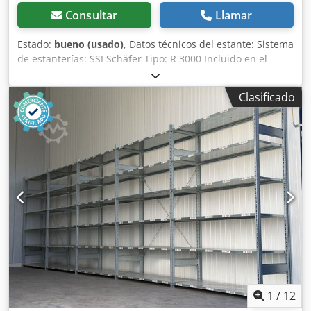
desea transporte o envío adicional de este artículo, implica
Consultar
Llamar
costes adicionales, que pueden consultarse por separado
dependiendo del lugar de entrega o del alcance del
Estado:
bueno (usado)
, Datos técnicos del estante: Sistema
suministro.
de estanterías: SSI Schäfer Tipo: R 3000 Incluido en el
suministro: Estantes, usados Color del material:
galvanizado Sendzimir Ancho total: aprox. 1.295 mm
Clasificado
Profundidad total: aprox. 790 mm para fondo de bastidor:
aprox. 800 mm Altura: aprox. 40 mm Número de
travesaños: 2 unidades Peso / ud.: aprox. 12,82 kg
Actualmente en stock: 1.338 uds. Sus personas de contacto
en nuestra empresa: Chodpfx Akjwvq Epowsa Sr. Andre
Evering Sr. Mario Klöver Sr. Falk Deutsch Información
general sobre el artículo: Este artículo solo se ofrece para
recogida. El transporte adicional o el envío de este artículo
conlleva costes adicionales, que pueden consultarse con
nosotros según el lugar de entrega y/o el volumen del
envío.
1
/
12