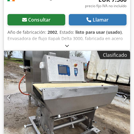
precio fijo IVA no incluído
Consultar
Llamar
Año de fabricación:
2002
, Estado:
listo para usar (usado)
,
Envasadora de flujo Ilapak Delta 3000, fabricada en acero
inoxidable Con sistema de inyección de gas Cedpsy
Rvfqofx Akwoha Actualmente en uso diario Lista para ser
Clasificado
retirada La barra de sellado tiene una anchura de 250 mm
Véase el vídeo adjunto Precio: 7.500 € Podemos organizar
el transporte y la entrega.