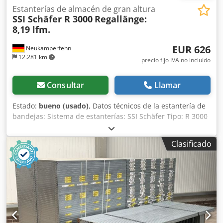
Estanterías de almacén de gran altura
SSI Schäfer R 3000
Regallänge:
8,19 lfm.
EUR 626
Neukamperfehn
12.281 km
precio fijo IVA no incluído
Consultar
Llamar
Estado:
bueno (usado)
, Datos técnicos de la estantería de
bandejas: Sistema de estanterías: SSI Schäfer Tipo: R 3000
Datos técnicos de la configuración: Número de filas de
estanterías: 01 ud. Longitud de la estantería: 8.190 mm
Clasificado
Número de módulos por fila: 05 uds. Alcance de
suministro incluye: 06x bastidores para estantería de
bandejas, usados Color del material: galvanizado
sendzimir Ejecución: ranurado Paso de ajuste: 26,5 | 26,5
mm Dimensiones del perfil del bastidor: 31x60x0,88 mm
Peso / ud.: aprox. 8,92 kg Incl. travesaño de separación y
placas base (Los bastidores están premontados) 2.490 mm
de alto 600 mm de fondo 30x bandejas, usadas Color del