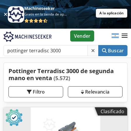
Machineseeker
A la aplicación
Gratis en la tienda de aplicaciones
Vender
Buscar
Pottinger Terradisc 3000 de segunda
mano en venta
(5.572)
Filtro
Relevancia
Clasificado