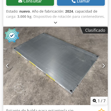
Consultar
Llamar
Estado:
nuevo
, Año de fabricación:
2024
, capacidad de
carga:
3.000 kg
, Dispositivo de rotación para contenedores,
mesa de soldadura, mesa de soldadura rotatoria, soporte
con rodillos. Capacidad de carga: 3000 kg. Con control
Clasificado
remoto de pedal. Velocidad ajustable de forma continua,
de 80 a 1600 mm/min. Csdpfxogu Edye Akwoha Diámetro:
de 40 mm a 1400 mm. Diámetro del rodillo: 200 mm. L: 800
x A: 370 x Al: 450. Posible variación en el modelo o el color.
1
/
7
Estante de balda para estantería sin