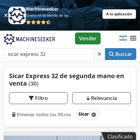
Machineseeker
A la aplicación
Gratis en la tienda de aplicaciones
Vender
Buscar
Sicar Express 32 de segunda mano en
venta
(30)
Filtro
Relevancia
Sicar
Eliminar todos los filtros
Clasificado