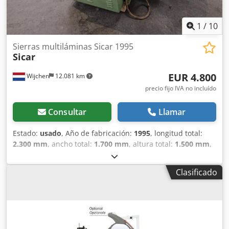
1
/
10
Sierras multiláminas Sicar 1995
Sicar
EUR 4.800
Wijchen
12.081 km
precio fijo IVA no incluído
Consultar
Llamar
Estado:
usado
, Año de fabricación:
1995
, longitud total:
2.300 mm
, ancho total:
1.700 mm
, altura total:
1.500 mm
,
Color: Gris Peso: 1700 kg Sierra de múltiples hojas Sicar MS
30 Diámetro de la hoja de sierra, mín./máx.: 250/350 mm
Clasificado
Diámetro del orificio del eje de la hoja de sierra: 70 mm
Ancho de la cadena de transporte: 300 mm Altura máxima
de corte: 120 mm Longitud mínima de corte: 420 mm
Motor de 30 CV Dimensiones de transporte: 2300 x 1700 x
1500 mm (largo x ancho x alto), peso: 1700 kg * Año de