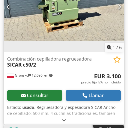
220 mm Altura mínima de trabajo: 7 mm Velocidad de
avance: 7 m/min Fresadora: Dimensiones de la mesa: 250 x
500 mm Recorrido longitudinal: 200 mm Recorrido
transversal: 100 mm Recorrido vertical: 90 mm Portafresas:
16 mm Velocidad de rotación del portafresas: 5700 rpm
Sistema de sujeción de la pieza de trabajo Motor trifásico:
2,2 Kw Dimensiones totales: 1700 x 950 x 1000 mm (alto)
Peso: 340 kg
1
/
6
Combinación cepilladora regruesadora
SICAR
c50/2
EUR 3.100
Grońsko
12.696 km
precio fijo IVA no incluído
Consultar
Llamar
Estado:
usado
, Regruesadora y espesadora SICAR Ancho
de cepillado: 500 mm, 4 cuchillas tradicionales, también
conocidas como de «tipo cuña». Cjdpfxozha I Uj Aprsrf 2
velocidades de avance de la espesadora, Ajuste mecánico