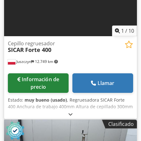
giro: 4300, 6000 rpm - Potencia del motor: 1,5 kW / 230 V
Taladradora - Dimensiones de la mesa de trabajo: 500 x
250 mm - Recorrido longitudinal: 200 mm - Recorrido
transversal: 100 mm - Sujeción excéntrica
1
/
10
Cepillo regruesador
SICAR
Forte 400
Juszczyn
12.749 km
Información de
Llamar
precio
Estado:
muy bueno (usado)
, Regruesadora SICAR Forte
400 Anchura de trabajo 400mm Altura de cepillado 300mm
Crjdpfxot Rp Hxe Aprjf Eje con cuchillas convencionales Eje
de 4 cuchillas Velocidad del eje 5200r.p.m. Elevación y
Clasificado
descenso eléctrico de la superficie de trabajo Motor
principal de 3kw 3 velocidades de avance Certificado CE