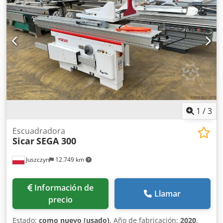
Longitud de la máquina: 2800 mm Ancho de la máquina:
1000 mm Peso: 1050 kg
1
/
3
Escuadradora
Sicar
SEGA 300
Juszczyn
12.749 km
Información de
Llamar
precio
Estado:
como nuevo (usado)
, Año de fabricación:
2020
,