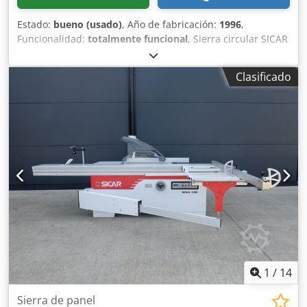
Estado:
bueno (usado)
, Año de fabricación:
1996
,
Funcionalidad:
totalmente funcional
, Sierra circular SICAR
EXPRESS 32 año de construcción 1996 N/S 800066
Fabricante SICAR Italia Carro deslizante de aluminio
Clasificado
1600mm motor sierra principal 5,5hp ( 4,0kW ) motor
motor incisor independiente 0,55kW Cuchillas de
300/350/400 mm Altura de corte de 110 mm a 90° y 80 mm
a 45°. Ajuste manual de inclinación y altura La inclinación
de la hoja de sierra principal y del incisor alcanza los 45°
Regla adicional para cortes angulares Dispositivo de
sujeción de la pieza Extracción superior también para
cortes a 45 Tensión 380 V, 50 Hz. Marcado CE 720 kg
Credotw D Tbspfx Aprof Especificaciones técnicas sujetas a
cambios
1
/
14
Sierra de panel