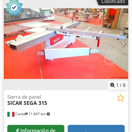
Clasificado
de la mesa de la espesadora, Grosor máximo de cepillado:
230 mm, Longitud de las mesas de la regruesadora: 202
cm, con extensión de 240 cm, La mesa de la regruesadora
es ajustable, Motor de 4 kW.
1
/
8
Sierra de panel
SICAR
SEGA 315
Cantù
11.847 km
Información de