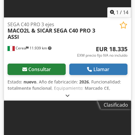
momento para equipos del sector industrial. Yorick Diebels
1
/
14
SEGA C40 PRO 3 ejes
MACO2L & SICAR
SEGA C40 PRO 3
ASSI
EUR 18.335
Cerea
11.939 km
EXW precio fijo IVA no incluído
Consultar
Llamar
Estado:
nuevo
, Año de fabricación:
2026
, Funcionalidad:
totalmente funcional
, Equipamiento:
Marcado CE,
documentación / manual
, La SEGA C40 PRO – 3 EJES SICAR
es una escuadradora diseñada para quienes trabajan de
Clasificado
forma profesional y no aceptan compromisos entre
precisión, velocidad y control. Una máquina que
transforma el corte en un proceso fluido, optimizado e
industrial. El corazón operativo es la pantalla táctil
capacitiva de 10”, intuitiva y reactiva, que se comunica