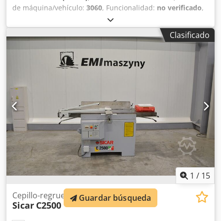
de máquina/vehículo:
3060
, Funcionalidad:
no verificado
,
potencia:
5,5 kW (7,48 CV)
, tensión de entrada:
380 V
,
corriente de entrada:
13 A
, frecuencia de entrada:
50 Hz
,
Clasificado
tipo de corriente de entrada:
trifásico
, anchura de
cepillado:
520 mm
, número de cuchillas:
4
, tipo de
accionamiento:
eléctrico
, velocidad de giro (máx.):
5.600
rpm
, velocidad de rotación (mín.):
5.600 rpm
, peso total:
570 kg
, Equipamiento:
Marcado CE
, Cepillo regruesador
Sicar Forte 520, ancho de cepillado 520 mm, altura máxima
de la pieza 300 mm, motor de 5,5 kW, 400 Voltios, 50 Hz,
eje porta-cuchillas Tersa de 4 cuchillas, vendido tal como
se ha visto, desde ubicación en Seevetal, venta previa
reservada. Crjdpsy E Rzijfx Aprof
1
/
15
Cepillo-regruesadora
Guardar búsqueda
Sicar
C2500