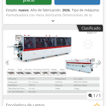
precio
Estado:
nuevo
, Año de fabricación:
2026
, Tipo de máquina:
Formateadora con mesa deslizante Dimensiones de la
mesa de trabajo: 1750 × 1000 mm Longitud de la mesa
deslizante: 3200 mm Dimensiones de la mesa deslizante:
Clasificado
3200 × 390 mm Diámetro de la hoja principal: 350–400 mm
(según la versión) Orificio de la hoja principal: 30 mm
Crjdezl Afkepfx Aprjf Diámetro del disco de precon corte:
120 mm Orificio del disco de precon corte: 20 mm Número
de revoluciones de la hoja principal: 3000 / 4000 / 5000
rpm Número de revoluciones del disco de precon corte:
8500 rpm Altura máxima de corte a 90°: 130–140 mm
Altura máxima de corte a 45°: 97 mm Inclinación de la
hoja: 0–45° Ancho máximo con guía paralela: 1250–1400
mm Motor trifásico: 5,5 kW (7,5 CV) estándar Motor del
disco de precon corte: 0,75–1,0 kW Peso: 860 kg
1
/
1
Encoladora de cantos