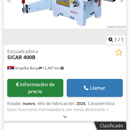
precisión Cambio rápido de funciones Alta precisión en el
procesamiento Adecuada para talleres de carpintería
profesionales Funcionamiento fiable con un
mantenimiento mínimo
1
/
1
Escuadradora
SICAR
400B
Vrnjačka Banja
12.467 km
Información de
Llamar
precio
Estado:
nuevo
, Año de fabricación:
2026
, Característica
Valor Funciones Formatadora con mesa deslizante +
Fresadora Motor 3,0 kW (opción de 4,0 kW) Alimentación
400 V, trifásica (opción de 230 V) Cedpfxszl Agnj Aprerf
Clasificado
Diámetro de la sierra 300 mm Diámetro del orificio de la