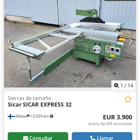
1
/
14
Sierras de tamaño
Sicar
SICAR EXPRESS 32
EUR 3.900
Malax
13.529 km
precio fijo IVA no incluído
Consultar
Llamar