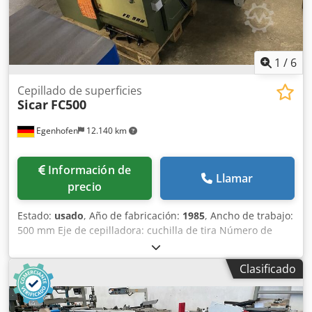
1230 kg
1
/
6
Cepillado de superficies
Sicar
FC500
Egenhofen
12.140 km
Información de
Llamar
precio
Estado:
usado
, Año de fabricación:
1985
, Ancho de trabajo:
500 mm Eje de cepilladora: cuchilla de tira Número de
cuchillos: 4 Longitud de la mesa de cepilladora: 2700 mm
Ajuste de la mesa de cepillado: palanca Visualización de la
Clasificado
eliminación de viruta: Scala Ángulo de tope de
ensambladora ajustable: Sí Potencia del motor: 4 kW
Crodjm H Uxrspfx Aprof Freno motor: Sí, automático