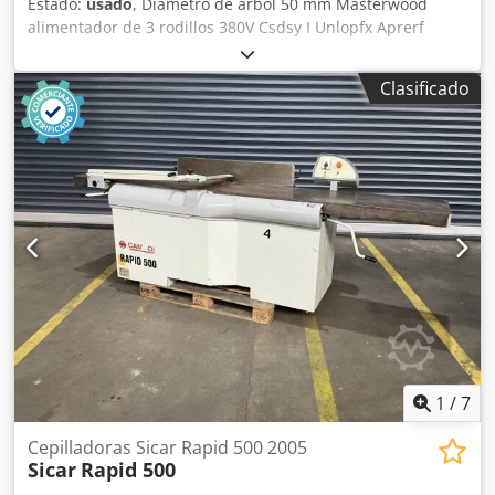
Estado:
usado
, Diámetro de árbol 50 mm Masterwood
alimentador de 3 rodillos 380V Csdsy I Unlopfx Aprerf
Clasificado
1
/
7
Cepilladoras Sicar Rapid 500 2005
Sicar
Rapid 500