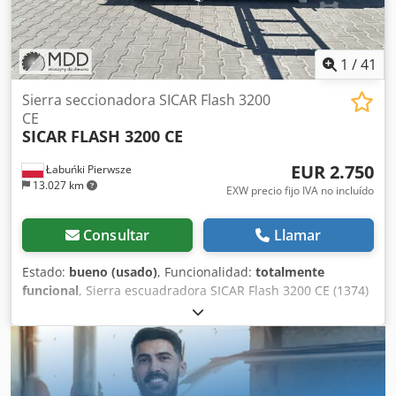
1
/
41
Sierra seccionadora SICAR Flash 3200
CE
SICAR
FLASH 3200 CE
EUR 2.750
Łabuńki Pierwsze
13.027 km
EXW precio fijo IVA no incluído
Consultar
Llamar
Estado:
bueno (usado)
, Funcionalidad:
totalmente
funcional
, Sierra escuadradora SICAR Flash 3200 CE (1374)
Cjdpewwli Esfx Aprorf Especificación: • Estado: usada, tras
revisión • Fabricante: SICAR • Modelo: FLASH 3200 CE •
Longitud del carro: 320 cm • Diámetro de la hoja instalada:
300 mm • Incisor con motor independiente • Motor
principal de la sierra: 4,0 kW • Motor del incisor: 0,55 kW •