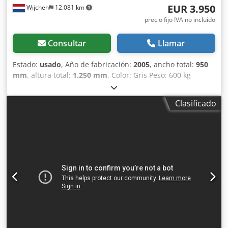
EUR 3.950
Wijchen
12.081 km
precio fijo IVA no incluído
Consultar
Llamar
Estado:
usado
, Año de fabricación:
2005
, ancho total:
950
mm
, altura total:
1.250 mm
, Color: Gris Peso: 600 kg
Cedjwnilfspfx Aprerf Dimensiones (L x An x Al): 300 x 95 x
125 cm - Año de fabricación: 2005 - Documentación
Clasificado
disponible: No - Marcado CE presente: Sí - Certificado CE
disponible: No - Número de serie: 31300016 - Potencia del
motor principal [kW]: 4 - Anchura máxima de cepillado
[mm]: 500 - Longitud de la mesa de entrada [mm]: 1680 -
Longitud de la mesa de salida [mm]: 1270 - Longitud total
de la mesa [mm]: 3000 - Voltaje [V]: 400 - Potencia [kW]: 4,0
- Dimensiones para transporte: 3000mm x 950mm x
1250mm (l x a x h) - Peso para transporte [kg]: 600kg -
Paquetes para transporte [unid.]: 1 Información financiera
IVA: El precio indicado es más IVA IVA/Imposición
diferencial: El IVA se puede deducir para empresas
Entrega y recogida en parte de pago posibles en todo