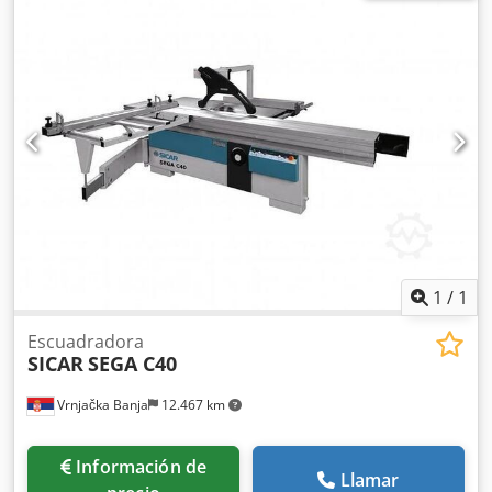
sierra 30 mm Diámetro del disco de pre-corte 90 mm
Orificio del disco de pre-corte 22 mm Número de
revoluciones de la sierra 4500 rpm Número de
revoluciones del disco de pre-corte 7000 rpm Altura
máxima de corte a 90° 100 mm Altura máxima de corte a
45° 75 mm Inclinación de la sierra 0–45° Ancho máximo de
corte con guía paralela 1250 mm Dimensiones de la mesa
deslizante 2200 × 315 mm Recorrido de la mesa deslizante
2200 mm Mesa de trabajo 1280 × 1112 mm Peso 430 kg
1
/
1
Escuadradora
SICAR
SEGA C40
Vrnjačka Banja
12.467 km
Información de
Llamar