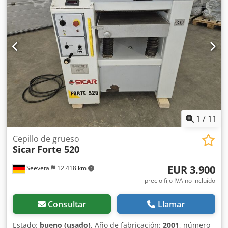
1
/
11
Cepillo de grueso
Sicar
Forte 520
EUR 3.900
Seevetal
12.418 km
precio fijo IVA no incluído
Consultar
Llamar
Estado:
bueno (usado)
, Año de fabricación:
2001
, número