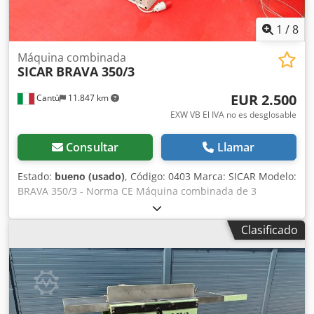
1
/
8
Máquina combinada
SICAR
BRAVA 350/3
EUR 2.500
Cantù
11.847 km
EXW VB El IVA no es desglosable
Consultar
Llamar
Estado:
bueno (usado)
, Código: 0403 Marca: SICAR Modelo:
BRAVA 350/3 - Norma CE Máquina combinada de 3
funciones (cepilladora de superficie / regruesadora /
mortajadora) para madera, carpintería, mobiliario,
Clasificado
herrajes de carpintería, plásticos y diversos materiales –
Norma CE Especificaciones técnicas: Ancho de trabajo: 350
mm Longitud de la superficie de trabajo: 1600 mm Cjdpfx
Aezcfwxsprorf Inclinación de los cuchillos Dimensiones de
los cuchillos: 350 x 20 x 3 mm Dimensiones de la mesa de
la regruesadora: 350 x 660 mm Altura máxima de trabajo: