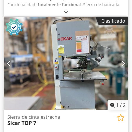
Funcionalidad:
totalmente funcional
, Sierra de bancada
Sicar Sega 300-2800 Cjdpfxjzhb Ipo Aprsrf Longitud del
carro: 2800 mm Sistema de corte longitudinal Año de
Clasificado
fabricación: 2020
1
/
2
Sierra de cinta estrecha
Sicar
TOP 7