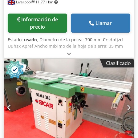
Liverpool
11.771 km
Información de
Llamar
precio
Estado:
usado
, Diámetro de la polea: 700 mm Crsdpfjzd
Uuhsx Apref Ancho máximo de la hoja de sierra: 35 mm
Dimensiones de la mesa: 980 mm x 700 mm Longitud
máxima de la hoja: 5120 mm Inclinación de la mesa: de 0 a
Clasificado
35 grados Profundidad máxima de corte: 600 mm Altura
máxima de corte: 350 mm Guía de corte ajustable Motor
de 4 CV y arrancador Peso: 435 kg