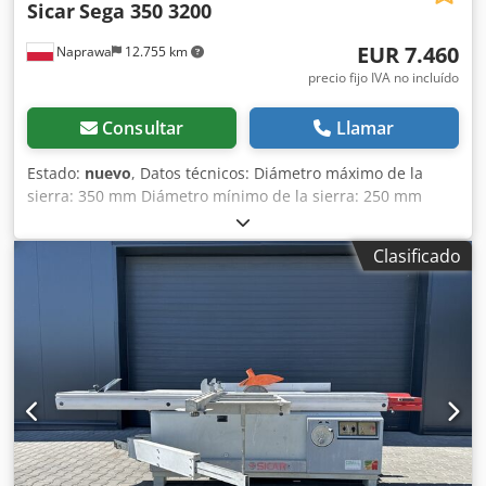
Sicar
Sega 350 3200
EUR 7.460
Naprawa
12.755 km
precio fijo IVA no incluído
Consultar
Llamar
Estado:
nuevo
, Datos técnicos: Diámetro máximo de la
sierra: 350 mm Diámetro mínimo de la sierra: 250 mm
Diámetro del eje de la sierra: 30 mm Diámetro del incisor:
120 mm Diámetro del eje del incisor: 20 mm Incisor con
Clasificado
motor independiente Sierra inclinable de 0° a 45° Ajuste
manual del ángulo de inclinación de la sierra Ajuste
manual de la altura de la sierra Longitud de la carro guía:
3200 mm Bloqueo del carro Tope excéntrico Extensiones
de mesa Altura de la mesa: 875 mm Tope paralelo: 120
mm Regla de 3170 mm con 2 topes Boca de aspiración de
125 mm de diámetro Protector de hoja Interruptor de
seguridad Alimentación: 400 V Potencia total: 6,5 kW
Cedpfxjmiii Sj Aprerf Dimensiones de la máquina:
Longitud: 3450 mm Ancho: 3500 mm Altura: 1300 mm