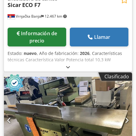
Sicar
ECO F7
Vrnjačka Banja
12.467 km
Información de
Llamar
precio
Estado:
nuevo
, Año de fabricación:
2026
, Características
técnicas Característica Valor Potencia total 10,3 kW
Motores para pre-fresado 2 × 1,8 kW Motor de la unidad
de encolado 0,75 kW Calentador 1,5 kW Motores para corte
Clasificado
frontal 2 × 0,37 kW Motores para fresado fino 2 × 0,75 kW
Motores para pulido 2 × 0,37 kW Motor del transportador
1,1–1,5 kW (según la versión) Velocidad de trabajo 8 / 11 /
13 m/min Grosor del panel 10–45 mm Grosor de la banda
de canto 0,4–3 mm Altura máxima de la banda de canto 45
mm Anchura mínima del panel 80 mm Presión de aire
necesaria 0,6–0,8 MPa Cjdpfx Ajzl Abreprorf Dimensiones
de la máquina 4580 × 700 × 1300 mm Dimensiones del
embalaje 4280 × 650 × 1280 mm Peso neto / bruto 1000 /