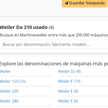
Guardar búsqueda
Potencia del motor: 5,5 kW Conexión eléctrica: 380 V, 50 Hz - Veloc
de transmisión - Plato autocentrante EMCO de 3 garras Ø 200 mm c
Portaherramientas de cambio rápido Multifix tamaño B con 3 caset
longitudinal y transversal - Sistema de refrigeración - Freno de hu
de máquina - Manual de instrucciones Dimensiones (L x A x H): 220
Weiler Da 210 usado
(4)
muy buen estado
Busque en Machineseeker entre más que 200.000 máquinas
Explore las denominaciones de máquinas más p
Weiler
Weiler Dz 45
Weiler 120 Cnc
Weiler E 110
Weiler 220
Weiler E 30
Weiler 280
Weiler E 60