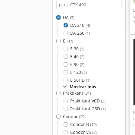
DA
(5)
DA 210
(4)
DA 260
(1)
E
(47)
E 30
(7)
E 40
(2)
E 90
(2)
E 120
(2)
E 50HD
(1)
Mostrar más
Praktikant
(31)
Praktikant VCD
(3)
Praktikant GSD
(1)
Condor
(29)
Condor B
(10)
Condor VS
(7)