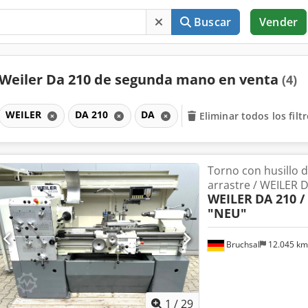
Buscar
Vender
Weiler Da 210 de segunda mano en venta
(4)
WEILER
DA 210
DA
Eliminar todos los filt
Torno con husillo 
arrastre / WEILER 
WEILER
DA 210 /
"NEU"
Bruchsal
12.045 k
1
/
29