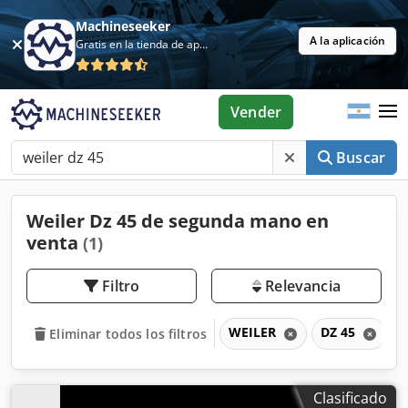
Machineseeker
A la aplicación
Gratis en la tienda de aplicaciones
Vender
Buscar
Weiler Dz 45 de segunda mano en
venta
(1)
Filtro
Relevancia
WEILER
DZ 45
Eliminar todos los filtros
Clasificado