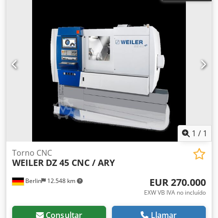
1
/
1
Torno CNC
WEILER
DZ 45 CNC / ARY
EUR 270.000
Berlin
12.548 km
EXW VB IVA no incluído
Consultar
Llamar