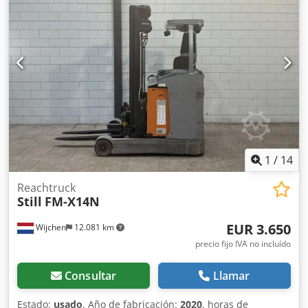
1
/
14
Reachtruck
Still
FM-X14N
EUR 3.650
Wijchen
12.081 km
precio fijo IVA no incluído
Consultar
Llamar
Estado:
usado
, Año de fabricación:
2020
, horas de