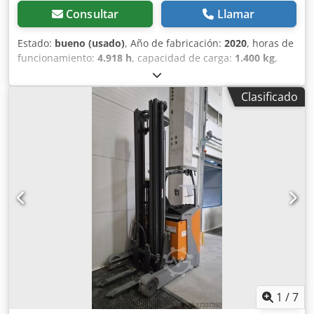
Consultar
Llamar
Estado:
bueno (usado)
, Año de fabricación:
2020
, horas de
funcionamiento:
4.918 h
, capacidad de carga:
1.400 kg
,
altura de elevación:
6.500 mm
, tipo de combustible:
eléctrico
, tipo de mástil:
triple
, altura de construcción:
Clasificado
2.700 mm
, kilometraje:
4.918 km
, Se espera que esté
disponible. Carretilla retráctil de triple mástil, marca: Still
(Alemania). Año de fabricación: 2020. 4.918 horas de uso.
Capacidad: 1.400 kg. Altura máxima de elevación: 2.700
mm. Altura máxima de elevación del mástil: 6.500 mm.
Equipado con: sistema FREELIFTSIDESHIFT. Batería de 2023
con cargador. Sistema de llenado automático.
Csdszqhprepfx Acfsha Próximamente, video.
1
/
7