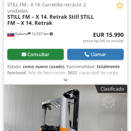
STILL FM – X 14. Carretilla retráctil. 2
unidades
STILL FM – X 14. Retrak Still
STILL
FM – X 14. Retrak
EUR 15.990
Galanta
12.537 km
precio fijo IVA no incluído
Consultar
Llamar
Estado:
como nuevo (usado)
, Funcionalidad:
totalmente
funcional
, Año de fabricación:
2022
, capacidad de carga:
1.400 kg
, altura de trabajo:
8.860 mm
, horas de
funcionamiento:
350 h
, Equipamiento:
documentación /
Clasificado
manual
, STILL FM – X 14. Apilador de mástil retráctil – 2
unidades. A la venta: Apilador de mástil retráctil (Retrak),
en estado como nuevo, con solo 350 horas de
funcionamiento, año de fabricación 2022. Mantenimiento
realizado exclusivamente por el servicio técnico oficial de
STILL. Descripción detallada, ver foto. • Cantidad: La oferta
es para 2 unidades de apiladores STILL FM – X 14. •