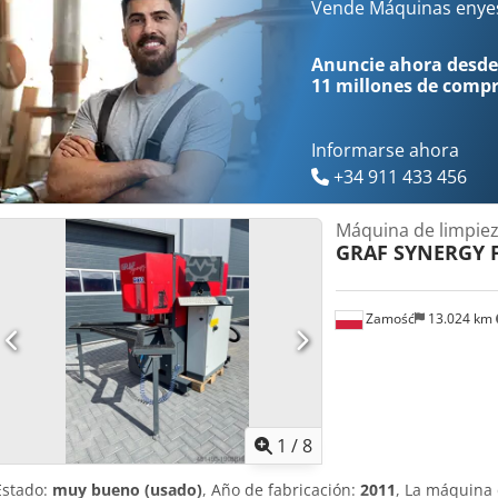
estado técnico muy bueno. Crodpfxsyyxvwj Afiof
Vende Máquinas enye
Anuncie ahora desde
11 millones de comp
Informarse ahora
+34 911 433 456
Máquina de limpie
GRAF SYNERGY 
Zamość
13.024 km
1
/
8
Estado:
muy bueno (usado)
, Año de fabricación:
2011
, La máquina 