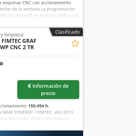
de esquinas CNC con accionamiento
terior de la ventana La programación
dibujos de perfil en formato gráfico Los
 edición de programas Posibilidad de
l de operador libremente programable
Clasificado
y limpieza
Sistema operativo Windows
 FIMTEC
GRAF
130 mm (opcionalmente 180 mm) Ancho
WP CNC 2 TR
afuera 320x320
Información de
precio
uncionamiento:
150.494 h
,
za GRAF SYNERGY / FIMTEC, año 2013.
 cabezales SL4U, dimensión máxima
C 2 TR. Estación de enfriamiento.
s lisas. Solo realizó 150494 ciclos –