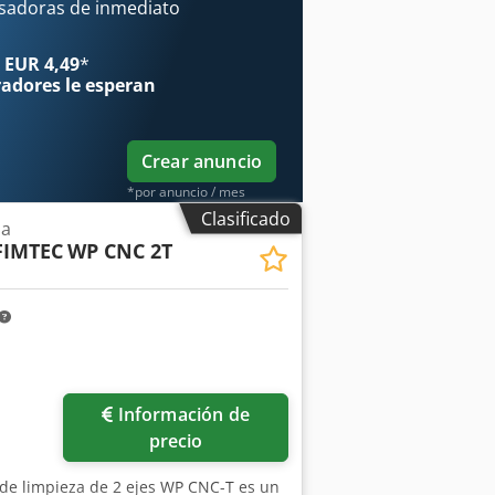
sadoras de inmediato
 EUR 4,49
*
radores
le esperan
Crear anuncio
*por anuncio / mes
Clasificado
za
FIMTEC
WP CNC 2T
Información de
precio
de limpieza de 2 ejes WP CNC-T es un