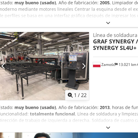
Estado:
muy bueno (usado)
, Año de fabricación:
2005
, Limpiador 
moderno mediante motores lineales Centrar la esquina desde el ex
de perfiles se basa en una interfaz gráfica después de ingresar los 
movimientos de herramientas con curvas NC facilitan la creación y
instalar hasta 19 herramientas unidad de fresadora de disco Pane
Línea de soldadura 
con Monitor TFT de 17 pulgadas y teclado Credpfswh R Tkex Afiof 
GRAF SYNERGY /
Posicionamiento mediante motores lineales Altura del perfil 45-
SYNERGY SL4U+ 
de perfil 50-130 mm mín. tamaño de la ventana que se abre hacia 
Zamość
13.021 km
1
/
22
Estado:
muy bueno (usado)
, Año de fabricación:
2013
, horas de f
Funcionalidad:
totalmente funcional
, Línea de soldadura y limpie
Dirección de trabajo de izquierda a derecha. Soldadora de cuatro
2800 x 3200 mm, mínima 400 mm, rebaba 0,2 mm. Limpiadora WP CN
Cuchillas para limpieza de superficies planas con ranura y superficie