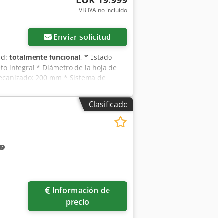
VB IVA no incluído
Enviar solicitud
ad:
totalmente funcional
, * Estado
to integral * Diámetro de la hoja de
mecanizado: 200 mm * Sistema de
anurado (superior e inferior) + otras
Clasificado
Información de
precio