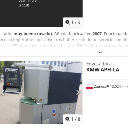
1
/
9
Estado:
muy bueno (usado)
, Año de fabricación:
2007
, Funcionalid
técnico impecable, operativo tras haber recibido un servicio comple
sierra: 250 mm * 4 ejes controlados por CNC * Altura máxima de 
reconocimiento de perfiles Crodpfxjxx Rtcj Afisf * 2 cuchillas para r
herramientas
Enyesadora
KMW
APH-LA
Zamość
13.024 km
1
/
8