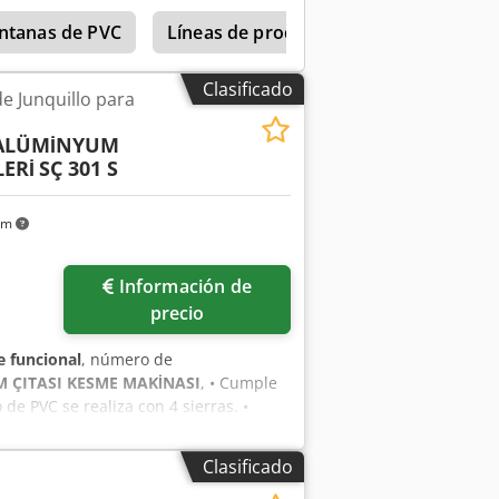
entanas de PVC
Líneas de producción completas
Clasificado
e Junquillo para
 ALÜMİNYUM
ERİ
SÇ 301 S
km
Información de
precio
 funcional
, número de
M ÇITASI KESME MAKİNASI
, • Cumple
 de PVC se realiza con 4 sierras. •
ara cortar 2 junquillos
2,5 metros para junquillos largos. •
Clasificado
neumático. • Posibilidad de equipar