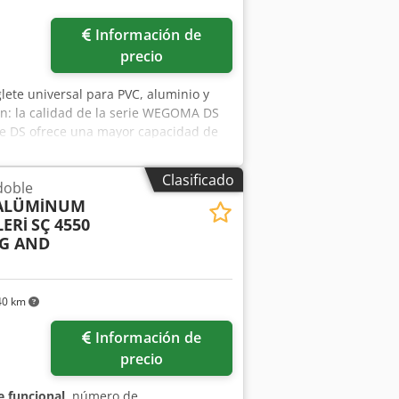
Información de
precio
glete universal para PVC, aluminio y
an: la calidad de la serie WEGOMA DS
rie DS ofrece una mayor capacidad de
; venta intermedia sujeta a
0 mm en la mesa con hojas de sierra de
Clasificado
doble
ción neumática de serie • Avance de
 ALÜMİNUM
quina resistente a la torsión • Rango
ERİ
SÇ 4550
ra • Mesa de sierra y placa soporte
NG AND
 (sensor magnético) en todas las
al de 15 pulgadas (IP65)
40 km
Información de
precio
 funcional
, número de