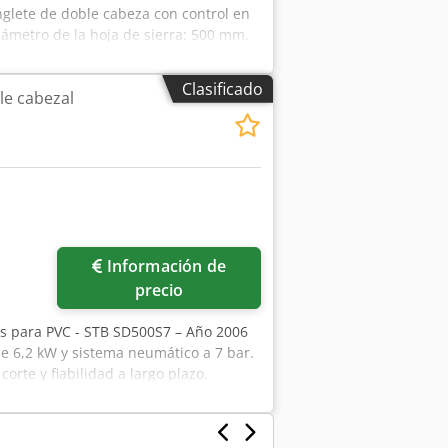
inglete de doble cabeza con control en
Diámetro de la hoja de sierra: 500 mm.
Clasificado
le cabezal
Información de
precio
es para PVC - STB SD500S7 – Año 2006
 6,2 kW y sistema neumático a 7 bar.
corte y fiabilidad a largo plazo.
 Cjdjzaa Tispfx Aikoha Tronzadora
 PVC Discos Ø 500 mm Agujero del
6,2 kW Alimentación trifásica: 400 V