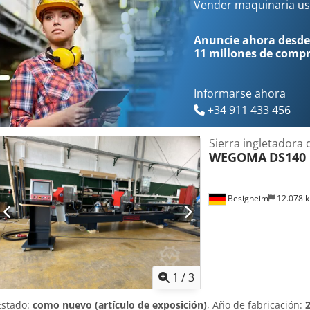
Vender maquinaria us
Anuncie ahora desde
11 millones de comp
Informarse ahora
+34 911 433 456
Sierra ingletadora 
WEGOMA
DS140
Besigheim
12.078 
1
/
3
Estado:
como nuevo (artículo de exposición)
, Año de fabricación: