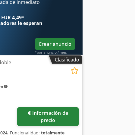
ada de inmediato
 EUR 4,49
*
radores
le esperan
Crear anuncio
*por anuncio / mes
Clasificado
doble
km
Información de
precio
2024
, Funcionalidad:
totalmente