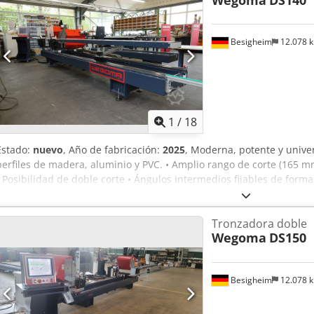
Wegoma
DS140
con sierra de punta de diamante para cortar junquillo de aluminio 
opcional). • Pistola de aire. Codpeq U Tbrofx Aiksha • Velocidad de c
conexión de metro digital. • Compatible con estación de medición B
Besigheim
12.078 
1
/
18
Estado:
nuevo
, Año de fabricación:
2025
, Moderna, potente y univer
perfiles de madera, aluminio y PVC. • Amplio rango de corte (165 
• Posibilidad de doble corte • Ángulos intermedios fijables de form
Chedpfx Aisxta Tujkja • Avance de sierra hidroneumático regulable
máquina indeformable • Ángulo de giro de ambas unidades: 22,5° hac
Tronzadora doble
exterior • Mesa de sierra/plato soporte de sierra rectificado de pre
Wegoma
DS150
desplazamiento directo (sensor magnético) en todas las variantes •
Panel táctil industrial de 15″ (IP65)
Besigheim
12.078 