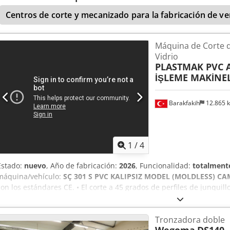
Presión de trabajo: 7 bar Peso: 1250 kg
Centros de corte y mecanizado para la fabricación de v
Máquina de Corte d
Vidrio
PLASTMAK PVC
İŞLEME MAKİNEL
Barakfakih
12.865 
1
/
4
Estado:
nuevo
, Año de fabricación:
2026
, Funcionalidad:
totalmente
máquina/vehículo:
SÇ 301 S PVC KALIPSIZ MODEL (MOLDLESS) CA
con los estándares CE. • El corte a 45 grados de perfiles de junquillo
Ajuste para 12 tipos diferentes de corte de junquillo. • Capacidad p
simultáneamente. • Sistema de transportador derecho/izquierdo de 
Tronzadora doble
Mecanismo de ajuste de garra del junquillo. • Sistema de sujeción 