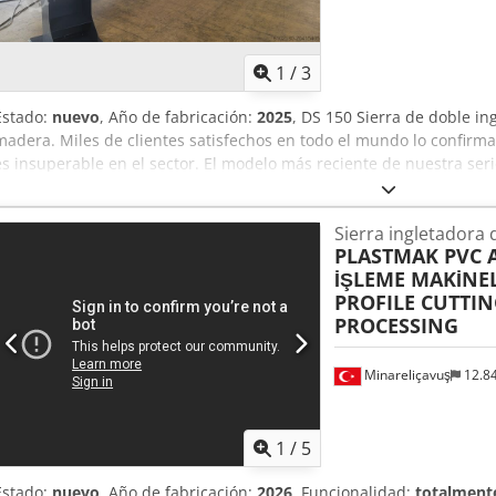
1
/
3
Estado:
nuevo
, Año de fabricación:
2025
, DS 150 Sierra de doble in
madera. Miles de clientes satisfechos en todo el mundo lo confirm
es insuperable en el sector. El modelo más reciente de nuestra se
corte manteniendo la misma calidad y precisión. • Máquina en stock
disponibilidad Cjdpfx Ajxta Sqeiksha • Profundidad de corte de 19
Sierra ingletadora 
550 mm • Ángulos intermedios fijables de forma continua • Bascula
PLASTMAK PVC
sierra hidroneumático regulable de forma continua • Bancada de má
İŞLEME MAKİNEL
de giro de ambos cabezales: 45° hacia adentro, 90°, 135° hacia afue
PROFILE CUTTI
rectificadas de precisión • Sistema de medición de posición directa
PROCESSING
variantes • Accionamientos y controles JETTER • Panel táctil industri
Minareliçavuş
12.8
1
/
5
Estado:
nuevo
, Año de fabricación:
2026
, Funcionalidad:
totalmente