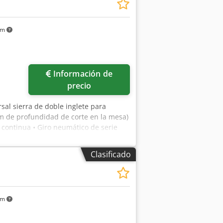
(con sistema de refrigeración,
orte ajustable. • Posibilidad de
luetooth.
km
Información de
precio
sal sierra de doble inglete para
mm de profundidad de corte en la mesa)
a continua • Giro neumático de serie
 sin escalonamientos • Bancada de
ia el interior, 90°, 135° hacia el
Clasificado
cisión • Sistema de medición de
 Accionamientos y control JETTER •
km