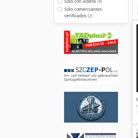
Solo con videos
(4)
ladora Pvc
Rapid Mondo
Rapid Dgl
Rapid
Sólo comerciantes
verificados
(2)