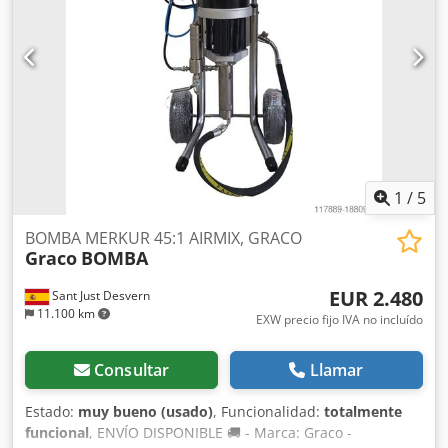
revisado - Garantía de 1 año - Envío o recogida en tienda
disponibles - IVA 21% NO incluido - IVA INCLUIDO. Se
puede solicitar la devolución del IVA en caso de empresa
registrada en el VIES o con TAX ID
1
/
5
BOMBA MERKUR 45:1 AIRMIX, GRACO
Graco
BOMBA
EUR 2.480
Sant Just Desvern
11.100 km
EXW precio fijo IVA no incluído
Consultar
Llamar
Estado:
muy bueno (usado)
, Funcionalidad:
totalmente
funcional
, ENVÍO DISPONIBLE 🚚 - Marca: Graco -