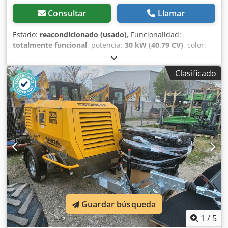
Consultar
Llamar
Estado:
reacondicionado (usado)
, Funcionalidad:
totalmente funcional
, potencia:
30 kW (40,79 CV)
, color:
azul
, peso total:
674 kg
, Año de fabricación:
2018
, Bomba
sumergible con turbina helicoidal, apta para el bombeo de
Clasificado
aguas residuales. La bomba está montada en un bastidor
tipo catedral con base, codo de descarga y equipada con
un cable de alimentación de 20 m. Las bombas han sido
revisadas. Hay 2 bombas disponibles para la venta; el
precio es unitario. (Véase la ficha técnica detallada en las
fotos) Motor de 4 polos en baño de aceite, apto para
funcionamiento en seco. Crjdpfx Absx Sdtrj Ajf Caudal
máximo: 490 m³/h Altura máxima de impulsión: 25 m
Alimentación: trifásica 400V Potencia: 30 kW
Guardar búsqueda
1
/
5