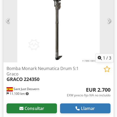
Máquinas nuevas y usadas, accesorios y recambios
Comprar bomba de membrana Caffini | Libellula 1-3
NUEVA | Equivalente a PDI 3A & AMT 337G-96B | Bomba
de aguas residuales con Honda GX 160 | Calidad Caffini Su
socio fiable para tecnología de bombeo y maquinaria de
construcción: Claudio Macagnino Baumaschinen &
Nutzfahrzeughandel GmbH ➡️ ¡Solicite ahora y garantice
suministro inmediato de productos nuevos! Si lo desea,
ofrecemos una inspección virtual de la máquina por
videollamada.
1
/
3
Bomba Monark Neumatica Drum 5:1
Graco
GRACO
224350
EUR 2.700
Sant Just Desvern
11.100 km
EXW precio fijo IVA no incluído
Consultar
Llamar