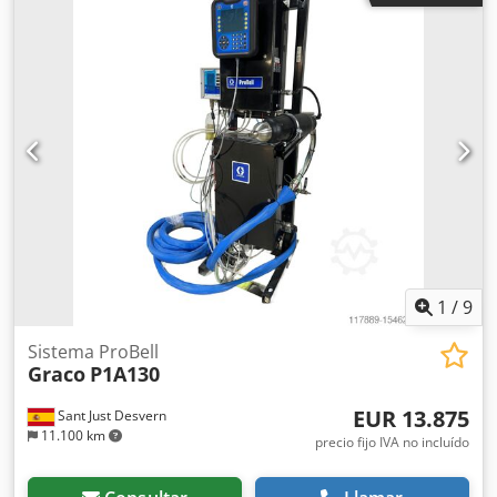
21m Potencia: 15 kW 400 V 50 Hz 32,5 A Velocidad: 1410
rpm Clase de protección: IP 54 Tamaños: Altura Altura:
1050 mm Anchura: 700 mm Csdpferuax Usx Ab Ajrf Peso:
200 kg
1
/
9
Sistema ProBell
Graco
P1A130
EUR 13.875
Sant Just Desvern
11.100 km
precio fijo IVA no incluído