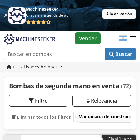
Machineseeker
A la aplicación
Gratis en la tienda de aplicaciones
Vender
Buscar
/ ... / Usados bombas
Bombas de segunda mano en venta
(72)
Filtro
Relevancia
Maquinaria de construcción
Eliminar todos los filtros
Clasificado