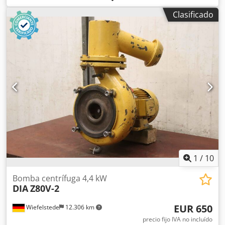
-Fabricante: DIGEP Diósgyor Maschinenfabrik, bomba
Clasificado
centrífuga tipo DP-AMIIV -Motor: Evig 2,2 kW -Rendimiento:
14 l/s / 840 l/min / 50,4 m³/h -Altura de entrega: 8 m -
Entrada de conexión de tubería: Ø 100 mm -Salida de
conexión de tubería: Ø 75 mm -Dimensiones:
580/290/H380 mm -Peso: 83 kg
1
/
10
Bomba centrífuga 4,4 kW
DIA
Z80V-2
EUR 650
Wiefelstede
12.306 km
precio fijo IVA no incluído