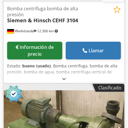
Bomba centrífuga bomba de alta
presión
Siemen & Hinsch
CEHF 3104
Wiefelstede
12.306 km
Información de
Llamar
precio
Estado:
bueno (usado)
, Bomba centrífuga, bomba de alta
presión, bomba de agua, bomba centrífuga vertical de
varios etapas. -Fabricante: Siemen Hinsch, bomba de canal
lateral, modelo CEHF 3104 Credohn S Sljpfx Ab Asf -Motor:
Clasificado
AEG, 22 kW / 2915 rpm -Dimensiones: 1680/800/H990 mm -
Peso: 394 kg