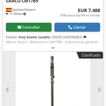
GRACO
CM17B9
EUR 7.488
Sant Just Desvern
11.100 km
EXW precio fijo IVA no incluído
Consultar
Llamar
Estado:
muy bueno (usado)
, ENVÍO DISPONIBLE 🚚 -
Marca: Graco - Referencia: CM17B9 - Industria en general -
Aplicación: Adhesión, Sellado, Juntas, Encapsulación,
Moldeo, Descarga, Relleno en caso de falta de material -
Clasificado
Caudal máximo: 6,1 l/min - Presión de trabajo máxima: 441
bares - Presión máxima de entrada de aire: 10.34 bares
Crodov Tmcajpfx Ab Asf - Relación de presión 63:1 - Para
bidones de 200 l - Temperatura máxima de
funcionamiento 49 °C - Incluye mangueras y pistola nuevas
- Pistola ULTRA LITE 6000 Graco - Boquilla a convenir