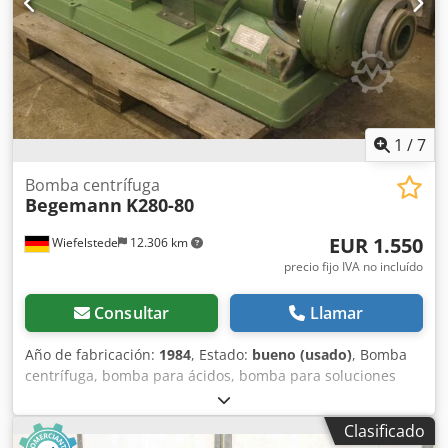
1
/
7
Bomba centrífuga
Begemann
K280-80
EUR 1.550
Wiefelstede
12.306 km
precio fijo IVA no incluído
Consultar
Llamar
Año de fabricación:
1984
, Estado:
bueno (usado)
, Bomba
centrífuga, bomba para ácidos, bomba para soluciones
alcalinas -Potencia del motor: 11 kW Crsdsb A R Iyopfx Ab
Asf -Velocidad de rotación: 1440 rpm -Caudal: 40 m³/h -
Clasificado
Conexión de tubería de entrada: DN80 -Conexión de