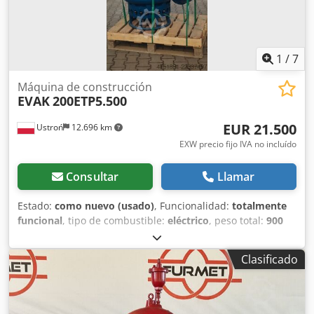
1
/
7
Máquina de construcción
EVAK
200ETP5.500
EUR 21.500
Ustroń
12.696 km
EXW precio fijo IVA no incluído
Consultar
Llamar
Estado:
como nuevo (usado)
, Funcionalidad:
totalmente
funcional
, tipo de combustible:
eléctrico
, peso total:
900
kg
, altura de elevación:
26 mm
, condición de conducción:
100 %
, Año de fabricación:
2025
, caudal hidráulico:
9.000
Clasificado
l/min
, Se vende una bomba sumergible para lodos EVAK
ETP, nueva, sin usar y de exposición, diseñada para
bombear suspensiones pesadas y altamente abrasivas. La
bomba es una alternativa atractiva en cuanto a precio a las