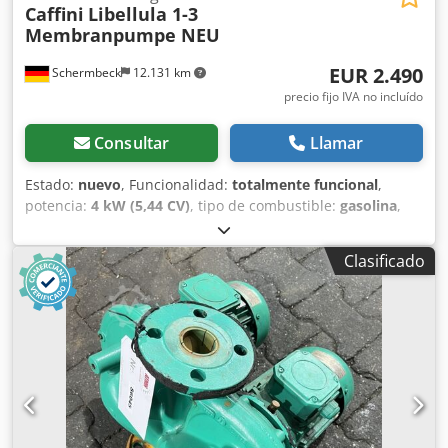
Caffini
Libellula 1-3
Membranpumpe NEU
EUR 2.490
Schermbeck
12.131 km
precio fijo IVA no incluído
Consultar
Llamar
Estado:
nuevo
, Funcionalidad:
totalmente funcional
,
potencia:
4 kW (5,44 CV)
, tipo de combustible:
gasolina
,
color:
azul
, peso operativo:
53 kg
, Año de fabricación:
2026
, Caffini Libellula 1-3 bomba de membrana NUEVA
Clasificado
Caffini Libellula 1-3 bomba de membrana – NUEVA |
Equivalente a Wacker Neuson PDI 3A & AMT 337G-96B |
Altura de bombeo 7 m | Caudal 333 l/min | Salida 80 mm
| Motor de gasolina Honda GX 160 | Peso 53,5 kg |
Material sólido hasta 6 cm | Incluye bastidor de transporte
y accesorios Cjdpfxszh Exxo Ab Ajrf Datos técnicos:
Fabricante: Caffini Modelo: Libellula 1-3 Estado: NUEVO
Peso: 53,5 kg Altura de bombeo: 7 m Caudal: 333 l/min
Diámetro de salida: 80 mm Motor: Honda GX 160 gasolina