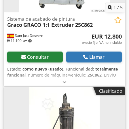
1
/
5
Sistema de acabado de pintura
Graco
GRACO 1:1 Extruder 25C862
EUR 12.800
Sant Just Desvern
11.100 km
precio fijo IVA no incluído
Consultar
Llamar
Estado:
como nuevo (usado)
, Funcionalidad:
totalmente
funcional
, número de máquina/vehículo:
25C862
, ENVÍO
DISPONIBLE 🚚 - Marca: Graco Crsdpfeza Utqox Ab Aof -
Referencia: 25C862-OC - Código UPC: 00755652654278 -
Clasificado
Industria en general - sellantes, adhesivos, siliconas -
Aplicación: Cordones y encapsulado - Caudal máximo:
9L/min - Presión de trabajo máxima: 207 bares - Entrada
de aire: 1/2" - Relación de mezcla 1:1 - Relación de presión
36:1 - Para bidones de 20 L. - Producto de segunda mano
totalmente revisado