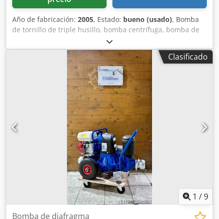
Año de fabricación:
2005
, Estado:
bueno (usado)
, Bomba
de tornillo de triple husillo, bomba centrífuga, bomba de
alta presión, bomba de lubricación/aceite, bomba de triple
tornillo - Fabricante: Allweiler, bomba de tornillo tipo
Clasificado
SPF40R54U8.3-W20 con paquete de mangueras - Caudal:
3,4 l/min - Presión: 3 bar - Motor: 0,7 kW / 1800 rpm -
Paquete de mangueras: longitud 1x 60 m / 1x 6 m
Crsdpfxepid D Ie Ab Ajf - Dimensiones: 1230/900/Alt960
mm - Peso: 160 kg
1
/
9
Bomba de diafragma