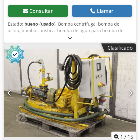
Consultar
Llamar
Estado:
bueno (usado)
, Bomba centrífuga, bomba de
ácido, bomba cáustica, bomba de agua para bomba de
reducción de aguas subterráneas Credjvvt Nrjpfx Ab Aof -
Fabricante: DIA, bomba centrífuga tipo Z80V-2 -Motor:
Clasificado
Bauknecht 4,4 kW -Rendimiento: m³/h -Entrada de
conexión de tubería: Ø 80 mm -Salida de conexión de
tubería: Ø 95 mm -Número: 2x bomba disponible -Precio:
por pieza -Dimensiones: 540/360/H700 mm -Peso: 96 kg
1
/
15