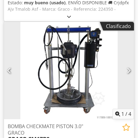
Estado:
muy bueno (usado)
, ENVÍO DISPONIBLE 🚚 Crjdpfx
Ajv Tmalob Asf - Marca: Graco - Referencia: 224350 -
Industria en general - Aplicación: Pintura ,Adhesión,
Sellado, PVC, Juntas, Encapsulación, Moldeo, Descarga,
Clasificado
Relleno en caso de falta de material - Caudal máximo: 9,46
l/min - Presión de trabajo máxima: 62 bares - Presión
máxima de entrada de aire: 12,41 bares - Relación de
presión 5:1 - Temperatura máxima de funcionamiento 82
°C - Producto de segunda mano totalmente revisado -
Garantía de 1 año - Envío o recogida en tienda disponibles
- IVA 21% NO incluido
1
/
4
BOMBA CHECKMATE PISTON 3.0"
GRACO