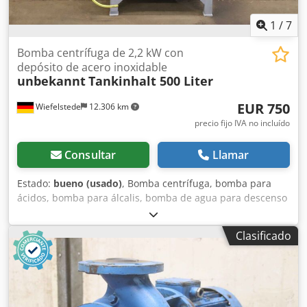
1
/
7
Bomba centrífuga de 2,2 kW con
depósito de acero inoxidable
unbekannt
Tankinhalt 500 Liter
EUR 750
Wiefelstede
12.306 km
precio fijo IVA no incluído
Consultar
Llamar
Estado:
bueno (usado)
, Bomba centrífuga, bomba para
ácidos, bomba para álcalis, bomba de agua para descenso
de aguas subterráneas - Bomba centrífuga: con depósito
de acero inoxidable - Motor: 2,2 kW - Caudal: 1900 l/min -
Clasificado
Altura de elevación: 15 m Crjdpfx Abeyf Augj Asf -
Capacidad del depósito: aprox. 500 litros - Dimensiones
totales: 1080/920/H1190 mm - Peso: 126 kg