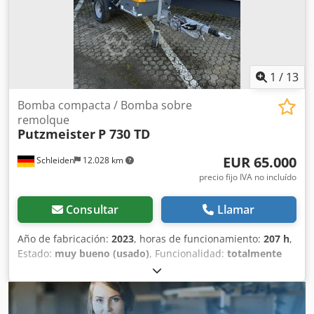
1
/
13
Bomba compacta / Bomba sobre
remolque
Putzmeister
P 730 TD
EUR 65.000
Schleiden
12.028 km
precio fijo IVA no incluído
Consultar
Llamar
Año de fabricación:
2023
, horas de funcionamiento:
207 h
,
Estado:
muy bueno (usado)
, Funcionalidad:
totalmente
funcional
, Presión máxima de caudal: 55 bares, caudal: 3-
30 m³/h, tolva de alimentación: 300 l, peso: 2450 kg, con
mangueras de alimentación. Cjdpfx Abjznwtzo Aorf