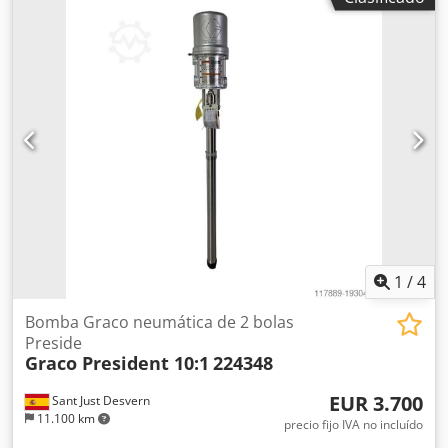
1
/
4
Bomba Graco neumática de 2 bolas
Preside
Graco President 10:1
224348
EUR 3.700
Sant Just Desvern
11.100 km
precio fijo IVA no incluído