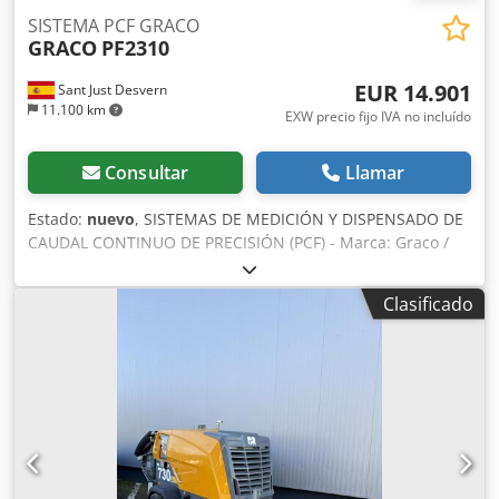
SISTEMA PCF GRACO
GRACO
PF2310
EUR 14.901
Sant Just Desvern
11.100 km
EXW precio fijo IVA no incluído
Consultar
Llamar
Estado:
nuevo
, SISTEMAS DE MEDICIÓN Y DISPENSADO DE
CAUDAL CONTINUO DE PRECISIÓN (PCF) - Marca: Graco /
Ref: PF2310 - Sistema PCF montado en carro de 16 estilos
100-240 VCA con regulador de masilla, medidor de alta
Clasificado
resolución e interfaz de usuario DeviceNet - Envío
Internacional Credpfsv Tmfzox Ab Aef - Garantía 1 año