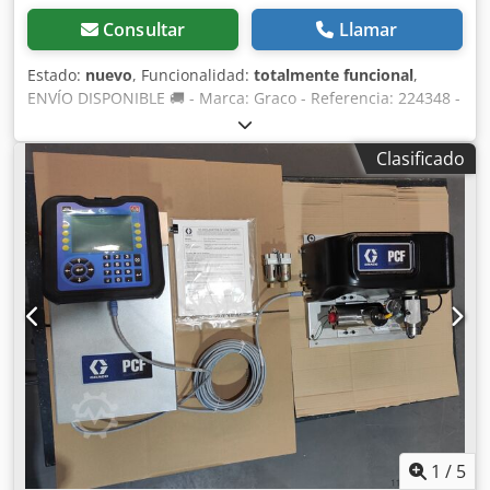
Consultar
Llamar
Estado:
nuevo
, Funcionalidad:
totalmente funcional
,
ENVÍO DISPONIBLE 🚚 - Marca: Graco - Referencia: 224348 -
Código UPC: 633955604346 - Industria en general -
Aplicación: Base agua, Solución en disolvente, Sólidos
Clasificado
altos, Tintes, Barniz -Cuerpo: Acero inoxidable - Caudal
máximo: 11,36 l/min a 60 ciclos - Presión de trabajo
máxima: 25 bares - Presión máxima de entrada de aire:
12,41 bares - Relación de presión 10:1 - Bomba de pistón
neumática - Temperatura máxima de funcionamiento 82
°C - Producto Nuevo - Garantía de 1 año (Excepto
máquinas eléctricas, y productos que no sean Graco) -
Envío o recogida en tienda disponibles - IVA 21% NO
incluido - IVA INCLUIDO. Pueden solicitar la compra sin IVA
aquellas empresas registradas en el VIES o con TAX ID. -
Gastos aduaneros y arancelarios a cargo del comprador en
caso de importación (Incoterm: DAP) Credjwqfgdepfx Ab
Asf
1
/
5