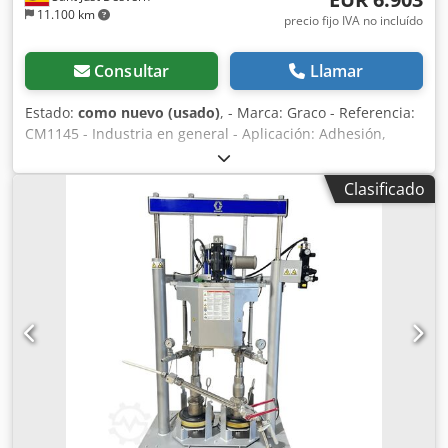
11.100 km
precio fijo IVA no incluído
Consultar
Llamar
Estado:
como nuevo (usado)
, - Marca: Graco - Referencia:
CM1145 - Industria en general - Aplicación: Adhesión,
Sellado, PVC, Juntas, Encapsulación, Moldeo, Descarga,
Relleno en caso de falta de material - Caudal máximo: 3,4
Clasificado
l/min - Presión de trabajo máxima: 276 bares Codjv S
Dzdspfx Ab Aerf - Presión máxima de entrada de aire: 8.62
bares - Relación de presión 40:1 - Para bidones de 20 l -
Temperatura máxima de funcionamiento 49 °C - Producto
de segunda mano totalmente revisado - Garantía de 1 año
(Excepto máquinas eléctricas, y productos que no sean
Graco) - Envío o recogida en tienda disponibles - IVA 21%
NO incluido - IVA INCLUIDO. Se puede solicitar la
devolución del IVA en caso de empresa registrada en el
VIES o con TAX ID - Gastos aduaneros y arancelarios a
cargo del comprador en caso de importación