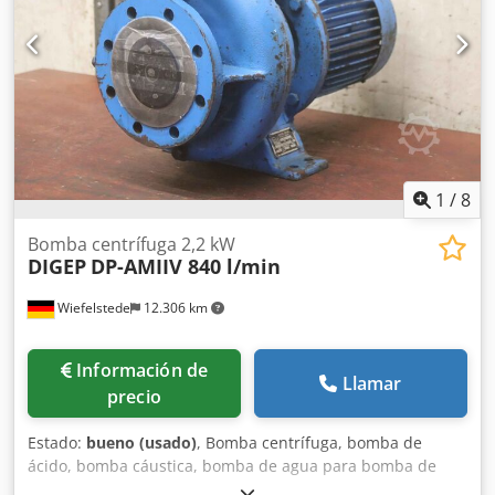
1
/
8
Bomba centrífuga 2,2 kW
DIGEP
DP-AMIIV 840 l/min
Wiefelstede
12.306 km
Información de
Llamar
precio
Estado:
bueno (usado)
, Bomba centrífuga, bomba de
ácido, bomba cáustica, bomba de agua para bomba de
reducción de aguas subterráneas Crsdpov Ai Epofx Ab Aef