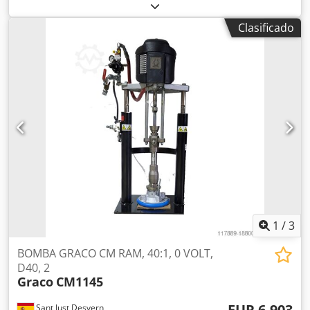
Referencia: G45C19 - Industria en general, - Aplicación:
Pintura disolvente y al agua , media y alta presión - Caudal
Clasificado
máximo: 3,03 l/min - Presión de trabajo máxima: 276 bares
- Relación de presión 45:1 -Incluye manguera, pistola y
boquilla nuevas - Pistola PerformAA 5000 Graco -
Mangueras de aire y fluido de 7,5 metros de alta presión -
Boquilla Lp515 Graco Cedpfev Ta Shjx Ab Aerf - Producto
de segunda mano totalmente revisado - Garantía de 1 año
- Envío o recogida en tienda disponibles - IVA 21% NO
incluido
1
/
3
BOMBA GRACO CM RAM, 40:1, 0 VOLT,
D40, 2
Graco
CM1145
EUR 6.903
Sant Just Desvern