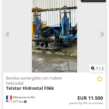
1
/
2
Bomba sumergible con rodete
helicoidal
Telstar Hidrostal
F06k
EUR 11.500
Villeneuve-le-Roi
11.677 km
precio fijo IVA no incluído