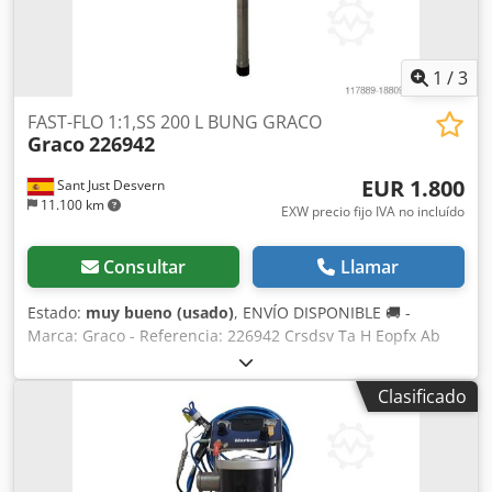
1
/
3
FAST-FLO 1:1,SS 200 L BUNG GRACO
Graco
226942
EUR 1.800
Sant Just Desvern
11.100 km
EXW precio fijo IVA no incluído
Consultar
Llamar
Estado:
muy bueno (usado)
, ENVÍO DISPONIBLE 🚚 -
Marca: Graco - Referencia: 226942 Crsdsv Ta H Eopfx Ab
Asf - Industria en general - Aplicación: Pintura ,Adhesión,
Sellado, PVC, Juntas, Encapsulación, Moldeo,Descarga,
Clasificado
Relleno en caso de falta de material - Caudal máximo: 15,1
l/min - Presión de trabajo máxima: 12,4 bares - Presión
máxima de entrada de aire: 12,41 bares - Relación de
presión 1:1 - Producto de segunda mano totalmente