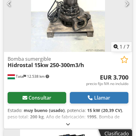
1
/
7
Bomba sumergible
Hidrostal
15kw 250-300m3/h
EUR 3.700
Tata
12.538 km
precio fijo IVA no incluído
Consultar
Llamar
Estado:
muy bueno (usado)
, potencia:
15 kW (20,39 CV)
,
peso total:
200 kg
, Año de fabricación:
1995
, Bomba de
lodos Hidrostal Bomba de aguas residuales de 15 kW
Fabricante HIDROSTAL Tipo Año de fabricación: 1995
Clasificado
Capacidad de bombeo: 250-300m3/h Altura de elevación: