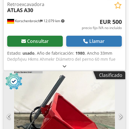
eficiencia. Perfecta para aplicaciones en construcción,
Retroexcavadora
ATLAS
A30
industria y logística. Incluye certificado CE y asistencia
profesional de Collé Rental & Sales. === ENTREGA ===
EUR 500
Korschenbroich
12.079 km
Carga mediante grúa disponible bajo solicitud. Dkjdpfx
Ajxb S Awjhmsr Soluciones flexibles de envío internacional
precio fijo IVA no incluído
según sus requisitos logísticos. Todos los transportes son
gestionados profesionalmente por el equipo logístico de
Consultar
Llamar
Collé Rental & Sales.
Estado:
usado
, Año de fabricación:
1980
, Ancho 33mm
Dedpfxjvu Hkms Ahmekr Diámetro del perno 60 mm fue
utilizado en nuestra excavadora ideal para trabajos de
zanjas
Clasificado