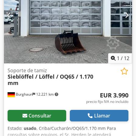
1
/
12
Soporte de tamiz
Sieblöffel / Löffel / OQ65 / 1.170
mm
EUR 3.990
Burghaun
12.221 km
precio fijo IVA no incluído
Consultar
Llamar
Estado:
usado
, Criba/Cucharón/OQ65/1.170 mm Para
consultas sobre equipos, el Sr. Herden le atenderá