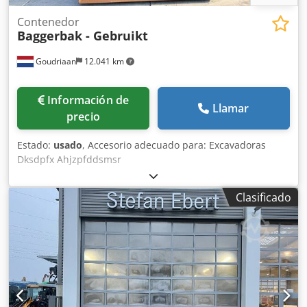
Contenedor
Baggerbak - Gebruikt
Goudriaan
12.041 km
Información de
Llamar
precio
Estado:
usado
, Accesorio adecuado para: Excavadoras
Dksdpfx Ahjzpfddsmsr
Clasificado