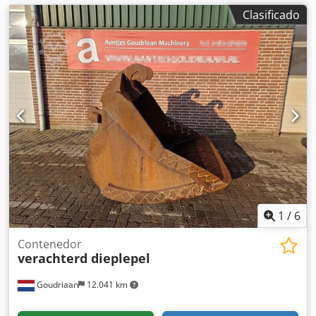
Clasificado
1
/
6
Contenedor
verachterd dieplepel
Goudriaan
12.041 km