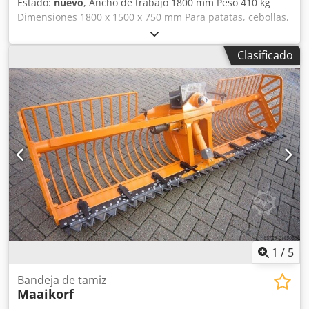
Estado:
nuevo
, Ancho de trabajo 1800 mm Peso 410 kg
Dimensiones 1800 x 1500 x 750 mm Para patatas, cebollas,
zanahorias, cereales, fertilizantes y otros materiales a
granel. Ejecución super robusta, para montar sobre las
Clasificado
horquillas de la carretilla elevadora, Bolsillos de entrada
A/H: 180 mm/70 mm, doble articulación, cilindro hidráulico
de doble efecto, mangueras y acoplamientos, borde de
corte delantero de 15 mm, una ventana de visión a la
derecha y otra a la izquierda en la parte superior. Ancho
de la pala aprox. 1800 mm Profundidad aprox. 1500 mm
Altura aprox. 750 mm Bolsillos de entrada 70 mm x 180
mm Peso aprox. 410 kg Capacidad aprox. 1300 l. Fabricado
en Alemania, pintado al polvo Dsdox Dc U Nepfx Ahmskr
1
/
5
Bandeja de tamiz
Maaikorf