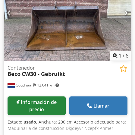
1
/
6
Contenedor
Beco
CW30 - Gebruikt
Goudriaan
12.041 km
Información de
Llamar
precio
Estado:
usado
, Anchura: 200 cm Accesorio adecuado para:
Maquinaria de construcción Dkjdeyvr Ncepfx Ahmer