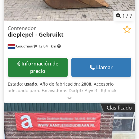
varias longitudes desde 2,00m hasta 5,50m. Condición:
Nuevo
1
/
7
Contenedor
dieplepel - Gebruikt
Goudriaan
12.041 km
Información de
Llamar
precio
Estado:
usado
, Año de fabricación:
2008
, Accesorio
adecuado para: Excavadoras Dodpfx Ajyv R I Rjhmokr
Clasificado