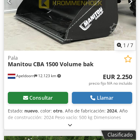
1
/
7
Pala
Manitou
CBA 1500 Volume bak
EUR 2.250
Apeldoorn
12.123 km
precio fijo IVA no incluído
Consultar
Llamar
Estado:
nuevo
, color:
otro
, Año de fabricación:
2024
, Año
de construcción: 2024 Peso vacío: 500 kg Dimensiones
(largo x ancho x alto): 117 x 245 x 100 cm Capacidad del
cucharón de carga: 1,5 m³ Marcado CE: sí Estado general:
Clasificado
muy bueno Estado técnico: muy bueno Estado óptico: muy