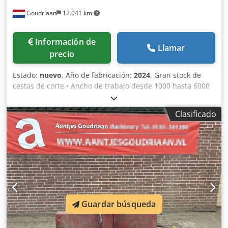
Goudriaan
12.041 km
Información de
Llamar
precio
Estado:
nuevo
, Año de fabricación:
2024
, Gran stock de
cestas de corte • Ancho de trabajo desde 1000 hasta 6000
mm • Cualquier tipo de acoplamiento deseado •
Completamente configurable según sus necesidades •
Clasificado
¡Entrega rápida! Estado: Nuevo Dsdpfx Aox I Dy Djhmokr
Año de fabricación: 2024
Guardar búsqueda