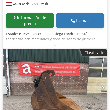
Goudriaan
12.041 km
Información de
Llamar
precio
Estado:
nuevo
, Las cestas de siega Landreus están
fabricadas con materiales y tipos de acero de primera
calidad. Las cestas de siega se pueden adaptar fácilmente
a cualquier necesidad específica. Las cestas de siega
Clasificado
Landreus se encuentran entre las mejores tanto en calidad
como en precio. - Nuevo tipo de unidad - Menor desgaste
de las piezas de accionamiento. - Una cabeza de hoja más
larga, mejor y más fuerte. Dksdjyy Dqyspfx Ahmjr -
Rodamiento más grande para la transmisión a la cuchilla. -
Levas más altas en las cuchillas para un menor desgaste. -
Disponible en cualquier color deseado De serie, con cada
cesta de corte recibirás un conector básico y una cuchilla
de repuesto completa. - También es posible pedir un
modelo de fuselaje ancho, en cuyo caso la capacidad del
contenedor aumenta significativamente. - Disponible en