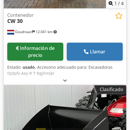
1
/
4
Contenedor
CW 30
Goudriaan
12.041 km
Información de
Llamar
precio
Estado:
usado
, Accesorio adecuado para: Excavadoras
Djdpfx Aey R T Ngjhmjkr
Clasificado