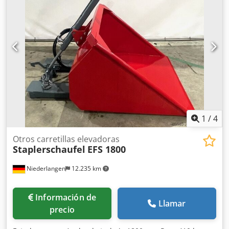
conexiones, Dsdpfx Ahjx Dc U Asmskr bisel de corte
delantero de 15 mm, un visor a la derecha y a la izquierda
en la parte superior. Anchura de la cuchara aprox. 1200
mm Profundidad de la cuchara aprox. 1500 mm Altura de
la cuchara aprox. 750 mm Bolsillos de entrada 70 mm x
180 mm Peso aprox. 350 kg Capacidad aprox. 900 l.
Fabricado en Alemania, recubrimiento en polvo
1
/
4
Otros carretillas elevadoras
Staplerschaufel
EFS 1800
Niederlangen
12.235 km
Información de
Llamar
precio