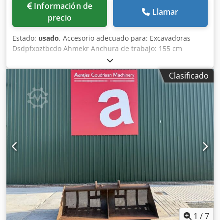
Información de
Llamar
precio
Estado:
usado
, Accesorio adecuado para: Excavadoras
Dsdpfxoztbcdo Ahmekr Anchura de trabajo: 155 cm
Clasificado
1
/
7