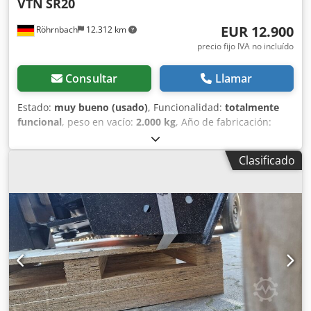
VTN
SR20
EUR 12.900
Röhrnbach
12.312 km
precio fijo IVA no incluído
Consultar
Llamar
Estado:
muy bueno (usado)
, Funcionalidad:
totalmente
funcional
, peso en vacío:
2.000 kg
, Año de fabricación:
2014
, Cucharón separador en perfecto estado, listo para
usar de inmediato, incluye 2 tambores. Dkedezghk Ispfx
Clasificado
Ahmjr