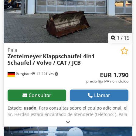
1
/
15
Pala
Zettelmeyer
Klappschaufel 4in1
Schaufel / Volvo / CAT / JCB
EUR 1.790
Burghaun
12.221 km
precio fijo IVA no incluído
Consultar
Llamar
Estado:
usado
, Para consultas sobre el equipo adicional, el
Sr. Herden estará encantado de atenderle (teléfono: ). Pala
plegable / pala 4 en 1 / acoplamiento Zettelmeyer / Volvo
CAT JCB / 2.300 mm de ancho de corte / disponible en
stock y entrega inmediata / compatible con JCB 409. Precio: