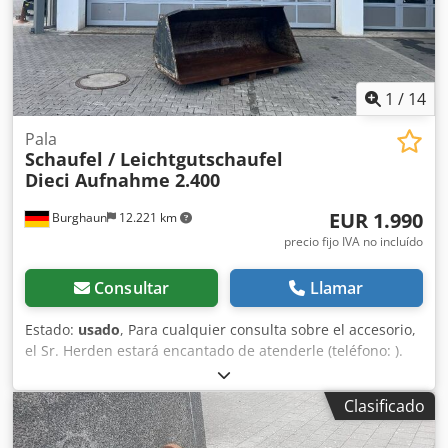
concesionarios de vehículos comerciales en Alemania.
Salvo errores y venta previa. Número interno: 010811 =
Más información = Uso previsto: Construcción. Póngase en
contacto con Marius Herden para obtener más
información.
1
/
14
Pala
Schaufel / Leichtgutschaufel
Dieci Aufnahme 2.400
EUR 1.990
Burghaun
12.221 km
precio fijo IVA no incluído
Consultar
Llamar
Estado:
usado
, Para cualquier consulta sobre el accesorio,
el Sr. Herden estará encantado de atenderle (teléfono: ).
Paleta / Paleta para materiales ligeros / Adaptador Diëci /
disponible en stock y listo para entrega inmediata. Precio:
Clasificado
1.990,00 € neto / 2.368,10 € bruto. - Peso (kg): 491 - Ancho
(mm): 2.400 Las dimensiones exactas del adaptador se