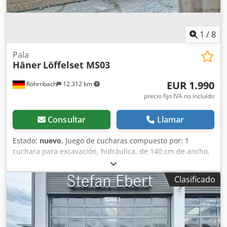
1
/
8
Pala
Häner
Löffelset MS03
EUR 1.990
Röhrnbach
12.312 km
precio fijo IVA no incluído
Consultar
Llamar
Estado:
nuevo
, Juego de cucharas compuesto por: 1
cuchara para excavación, hidráulica, de 140 cm de ancho,
de diseño reforzado para excavadoras de hasta 6
toneladas. Dedpfxezfwp Rj Ahmekr 1 cuchara profunda de
Clasificado
30 cm, con dientes desmontables, para excavadoras de
hasta 6 toneladas. 1 cuchara profunda de 60 cm, con
dientes desmontables, para excavadoras de hasta 6
toneladas.