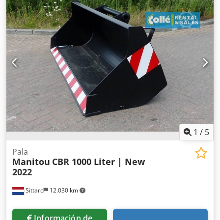
bueno Condición Tipo CE: CE Cuchara para granos Manitou
CBA1500 sin usar, 2450 mm de ancho, hoja atornillable,
varias unidades disponibles Dksdpfxewl Rkks Ahmsr
1
/
5
Pala
Manitou
CBR 1000 Liter | New
2022
Sittard
12.030 km
Información de