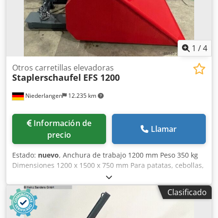
1
/
4
Otros carretillas elevadoras
Staplerschaufel
EFS 1200
Niederlangen
12.235 km
Información de
Llamar
precio
Estado:
nuevo
, Anchura de trabajo 1200 mm Peso 350 kg
Dimensiones 1200 x 1500 x 750 mm Para patatas, cebollas,
zanahorias, cereales, fertilizantes y otros materiales a
granel. Construcción súper robusta, para montaje en las
Clasificado
horquillas de carretillas elevadoras, Bolsillos de entrada
(An/Al): 180 mm/70 mm, doble sistema de articulación,
cilindro hidráulico de doble efecto, mangueras y