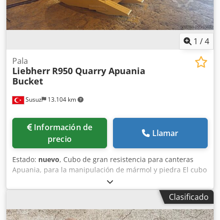
1
/
4
Pala
Liebherr
R950 Quarry Apuania
Bucket
Susuz
13.104 km
Información de
Llamar
precio
Estado:
nuevo
, Cubo de gran resistencia para canteras
Apuania, para la manipulación de mármol y piedra El cubo
para canteras Apuania de Galen está diseñado
especialmente para las exigentes tareas de extracción de
Clasificado
mármol, manipulación de piedra natural, extracción de
bloques y aplicaciones de carga de gran resistencia. Su