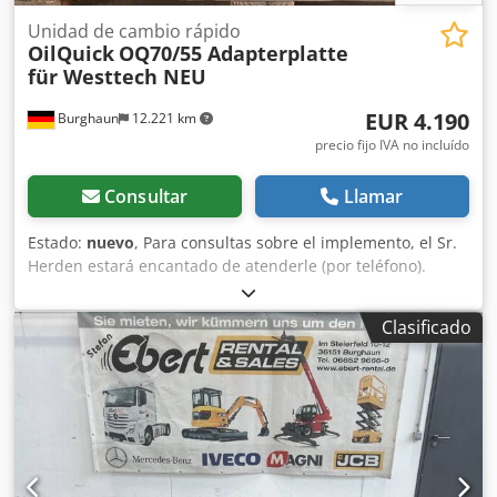
Unidad de cambio rápido
OilQuick
OQ70/55 Adapterplatte
für Westtech NEU
EUR 4.190
Burghaun
12.221 km
precio fijo IVA no incluído
Consultar
Llamar
Estado:
nuevo
, Para consultas sobre el implemento, el Sr.
Herden estará encantado de atenderle (por teléfono).
OilQuick OQ70-55 placa adaptadora / adaptador
atornillado / NUEVO / en stock y disponible de inmediato
Clasificado
Precio: 4.190,00 € neto / 4.986,10 € bruto Dsdpjyl Hgyjfx
Apqjck Dibujo del patrón de orificios disponible en las
fotos. - 2x enchufes de 1/2" - 2x enchufes poliméricos de
3/4" - 2x enchufes de 1" - También disponible en stock con
enchufe para línea de retorno de aceite! Suplemento:
440,00 € neto - Clase de excavadora: 18 a 32 toneladas -
Peso: 302 kg Compatible con numerosos implementos