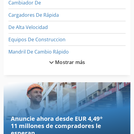
Cambiador De
Cargadores De Rápida
De Alta Velocidad
Equipos De Construccion
Mandril De Cambio Rápido
Mostrar más
Soporte De Cambio Rápido
Unidad De Alimentación
Unidad De Carga
Unidad De Centrado
Unidad De Control
Anuncie ahora desde EUR 4,49
*
11 millones de compradores
le
Unidad De Cuenta
esperan