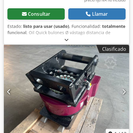
precio fijo IVA no incluído
Consultar
Llamar
Estado:
listo para usar (usado)
, Funcionalidad:
totalmente
funcional
, Oil Quick bulones Ø vástago distancia de
bulones Precio: OQ70 60/60 280 330 3.000,00 € OQ80 90/90
345 510 3.500,00 € OQ80 90/90 353 515 3.500,00 € QO80
Clasificado
90/90 355 510 3.500,00 € OQ80 100/90 387 530 3.500,00 €
OQ80 100/100 420 610 3.500,00 € OQ80 90/90 350 510
3.500,00 € OQ80 90/90 350 500 3.500,00 € OQ80 90/90 350
510 3.500,00 € OQ80 80/80 310 475 3.500,00 € Dcedoxhdh
Sjpfx Apqjk OQ90 110/100 440 595 18.000,00 € OQ90 sin
soporte 15.000,00 € OQ90 110/110 470 590 18.000,00 €
Verachtert bulones Ø vástago distancia de bulones CW40
80/80 310 445 2.000,00 € Lehnhoff bulones Ø vástago
distancia de bulones HS21 80/80 465 333 2.000,00 € HS21
80/80 305 475 2.000,00 € Placas adaptadoras adicionales
disponibles Liebherr bulones Ø vástago distancia de
bulones SWA 48 65/65 253 370 2.000,00 € SWA 48 80/70
350 420 2.000,00 € SWA 48 80/80 327 460 2.000,00 €