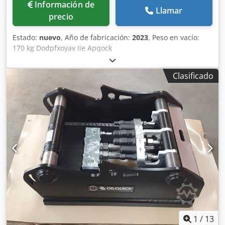
Información de
Llamar
precio
Estado:
nuevo
, Año de fabricación:
2023
, Peso en vacío:
170 kg Dodpfxoyav Iie Apqock
Clasificado
1
/
13