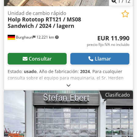
1
/
12
Unidad de cambio rápido
Holp Rototop RT121 / MS08
Sandwich / 2024 / lagern
EUR 11.990
Burghaun
12.221 km
precio fijo IVA no incluído
Consultar
Llamar
Estado:
usado
, Año de fabricación:
2024
, Para cualquier
consulta sobre el equipo para maquinaria, el Sr. Herden
estará encantado de atenderle (teléfono: ). Holp Rototop
RT121 / MS08 Sandwich / Año de fabricación: 2024 / en
Clasificado
stock y disponible de inmediato Precio: 11.990,00 € neto /
14.268,10 € bruto Dcjdoznrtcjpfx Apqjk - Compatible con
excavadoras de 7 a 12 toneladas - Peso propio:
aproximadamente 104 kg - Fuerza máxima de
arranque/rotura: 80 kN - Caudal de la línea de rotación del
rotador: 25 – 45 litros - Revoluciones/min: 5 – RPM En
nuestro almacén, tenemos muchos más productos de Holp