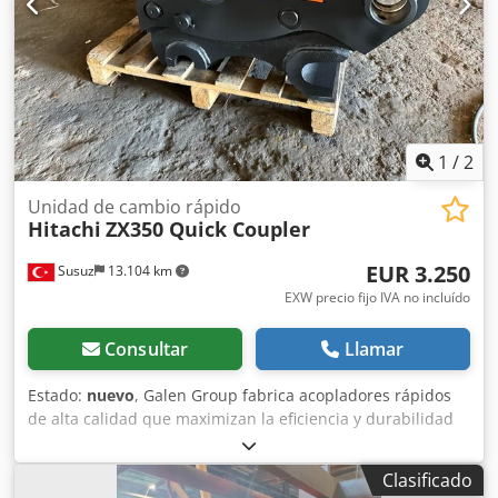
distribuidor y servicio oficial de Iveco. Además, con 800
vehículos de ocasión, somos uno de los mayores
distribuidores de vehículos comerciales de Alemania.
¡Podemos suministrarle toda la gama OilQuick! ¡Sujeto a
errores y venta previa! = Más información = Aplicación:
Construcción Contacte con Marius Herden para obtener
más información.
1
/
2
Unidad de cambio rápido
Hitachi
ZX350 Quick Coupler
EUR 3.250
Susuz
13.104 km
EXW precio fijo IVA no incluído
Consultar
Llamar
Estado:
nuevo
, Galen Group fabrica acopladores rápidos
de alta calidad que maximizan la eficiencia y durabilidad
en operaciones con maquinaria pesada. Para obtener
información detallada y realizar consultas, contáctenos.
Clasificado
Djdpfev Nv Drsx Apqock