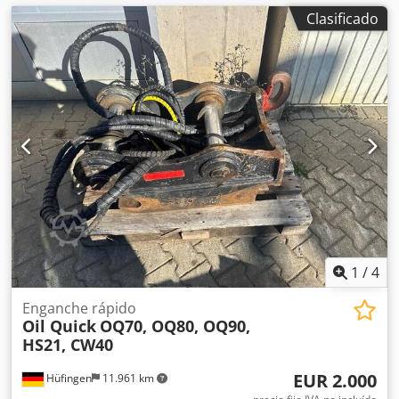
Clasificado
1
/
4
Enganche rápido
Oil Quick
OQ70, OQ80, OQ90,
HS21, CW40
EUR 2.000
Hüfingen
11.961 km