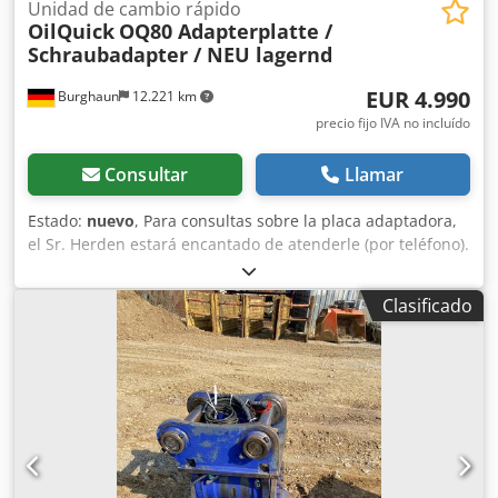
Unidad de cambio rápido
OilQuick
OQ80 Adapterplatte /
Schraubadapter / NEU lagernd
EUR 4.990
Burghaun
12.221 km
precio fijo IVA no incluído
Consultar
Llamar
Estado:
nuevo
, Para consultas sobre la placa adaptadora,
el Sr. Herden estará encantado de atenderle (por teléfono).
OilQuick OQ80 placa adaptadora / adaptador atornillado /
NUEVO / en stock & disponible de inmediato Precio:
Clasificado
4.990,00 € neto / 5.938,10 € bruto Dibujo del patrón de
agujeros en las fotos. - 2x Conectores 1/2" - 1x Conector
polifuncional 3/4" - 1x Conector 3/4" - 2x Conectores 1" -
Clase de excavadora: 25 t – 43 t - Peso: 386 kg Compatible
con numerosos implementos como martillos hidráulicos,
pinzas selectoras y también con los siguientes productos
Westtech: - Westtech CL320 - Westtech C350 - Westtech
C450 - Westtech C550 - Westtech CS610 compact (requiere