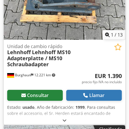
1
/
13
Unidad de cambio rápido
Lehnhoff
Lehnhoff MS10
Adapterplatte / MS10
Schraubadapter
EUR 1.390
Burghaun
12.221 km
precio fijo IVA no incluído
Consultar
Llamar
Estado:
usado
, Año de fabricación:
1999
, Para consultas
sobre el accesorio, el Sr. Herden estará encantado de
atenderle (teléfono: ). Placa adaptadora Lehnhoff MS10 /
Adaptador atornillado MS10 / Año de fabricación: 1999 / En